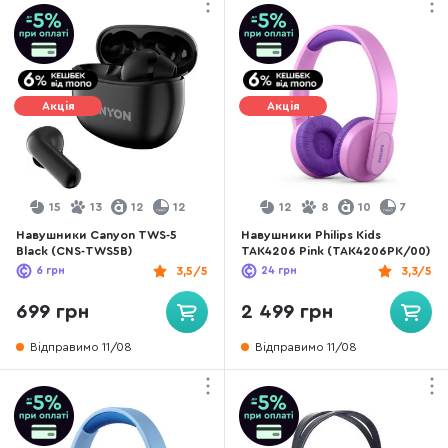
Акція
Акція
15
13
12
12
12
8
10
7
Навушники Canyon TWS-5
Навушники Philips Kids
Black (CNS-TWS5B)
TAK4206 Pink (TAK4206PK/00)
6
грн
3,5/5
24
грн
3,3/5
699 грн
2 499 грн
Відправимо 11/08
Відправимо 11/08