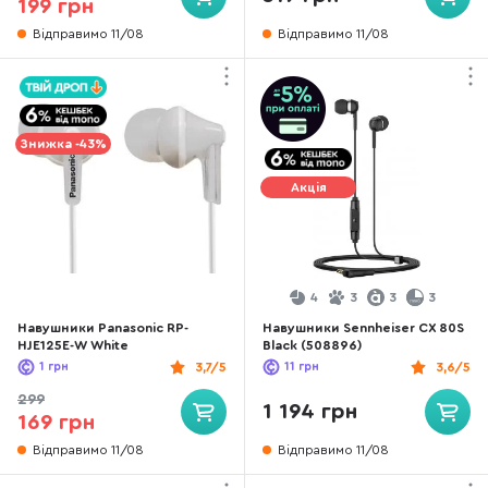
199 грн
Відправимо 11/08
Відправимо 11/08
Знижка -43%
Акція
4
3
3
3
Навушники Panasonic RP-
Навушники Sennheiser CX 80S
HJE125E-W White
Black (508896)
1
грн
3,7/5
11
грн
3,6/5
299
1 194 грн
169 грн
Відправимо 11/08
Відправимо 11/08