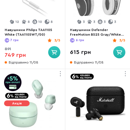
12
8
10
8
3
3
3
3
Навушники Philips TAA1105
Навушники Defender
White (TAA1105WT/00)
FreeMotion B525 Gray/White
(63527)
7
грн
3/5
6
грн
3/5
891
615 грн
749 грн
Відправимо 11/08
Відправимо 11/08
Акція