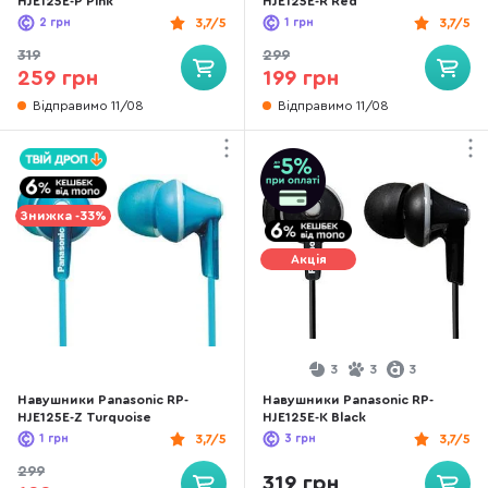
HJE125E-P Pink
HJE125E-R Red
2
грн
3,7/5
1
грн
3,7/5
319
299
259 грн
199 грн
Відправимо 11/08
Відправимо 11/08
Знижка -33%
Акція
3
3
3
Навушники Panasonic RP-
Навушники Panasonic RP-
HJE125E-Z Turquoise
HJE125E-K Black
1
грн
3,7/5
3
грн
3,7/5
299
319 грн