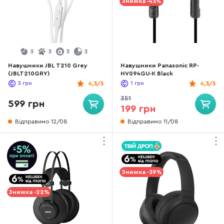
Знижка -43%
3
3
3
3
Навушники JBL T210 Grey
Навушники Panasonic RP-
(JBLT210GRY)
HV094GU-K Black
5
грн
4,3/5
1
грн
4,3/5
351
599 грн
199 грн
Відправимо 12/08
Відправимо 11/08
Знижка -39%
Знижка -22%