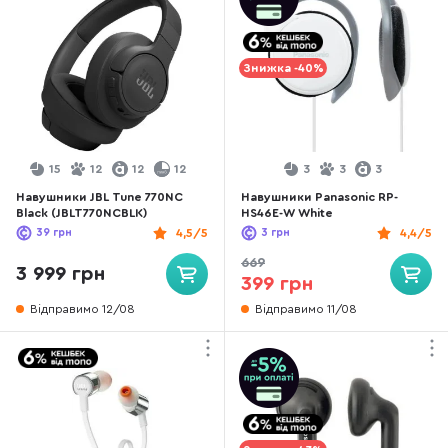
Знижка -40%
15
12
12
12
3
3
3
Навушники JBL Tune 770NC
Навушники Panasonic RP-
Black (JBLT770NCBLK)
HS46E-W White
39
грн
4,5/5
3
грн
4,4/5
669
3 999 грн
399 грн
Відправимо 12/08
Відправимо 11/08