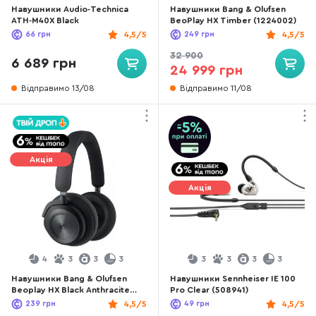
Навушники Audio-Technica
Навушники Bang & Olufsen
ATH-M40X Black
BeoPlay HX Timber (1224002)
66
грн
4,5/5
249
грн
4,5/5
32 900
6 689 грн
24 999 грн
Відправимо 13/08
Відправимо 11/08
Акція
Акція
4
3
3
3
3
3
3
3
Навушники Bang & Olufsen
Навушники Sennheiser IE 100
Beoplay HX Black Anthracite
Pro Clear (508941)
(1224000)
239
грн
4,5/5
49
грн
4,5/5