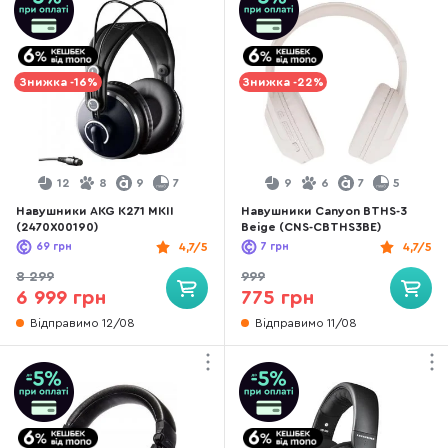
Знижка -16%
Знижка -22%
12
8
9
7
9
6
7
5
Навушники AKG K271 MKII
Навушники Canyon BTHS-3
(2470X00190)
Beige (CNS-CBTHS3BE)
69
грн
4,7/5
7
грн
4,7/5
8 299
999
6 999 грн
775 грн
Відправимо 12/08
Відправимо 11/08