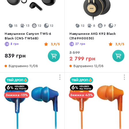
15
13
12
12
12
8
9
7
Навушники Canyon TWS-6
Навушники AKG K92 Black
Black (CNS-TWS6B)
(3169H00030)
8
грн
3,9/5
27
грн
3,9/5
3 599
839 грн
2 799 грн
Відправимо 11/08
Відправимо 12/08
Знижка -13%
Знижка -43%