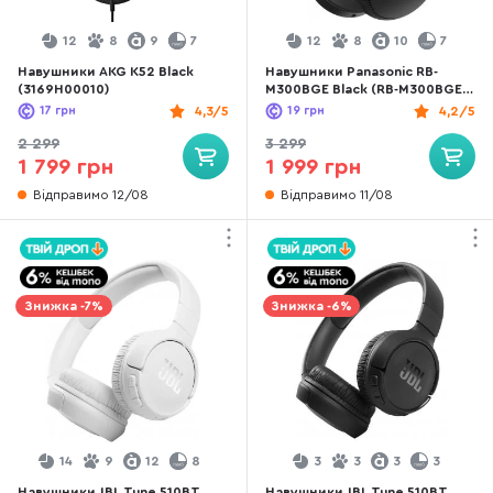
12
8
9
7
12
8
10
7
Навушники AKG K52 Black
Навушники Panasonic RB-
(3169H00010)
M300BGE Black (RB-M300BGE-
K)
17
грн
4,3/5
19
грн
4,2/5
2 299
3 299
1 799 грн
1 999 грн
Відправимо 12/08
Відправимо 11/08
Знижка -7%
Знижка -6%
14
9
12
8
3
3
3
3
Навушники JBL Tune 510BT
Навушники JBL Tune 510BT