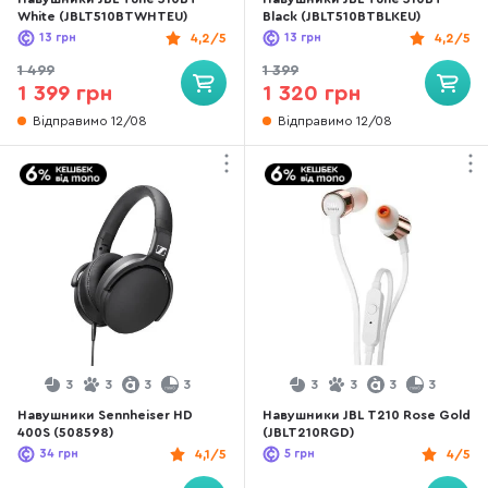
White (JBLT510BTWHTEU)
Black (JBLT510BTBLKEU)
13
грн
4,2/5
13
грн
4,2/5
1 499
1 399
1 399 грн
1 320 грн
Відправимо 12/08
Відправимо 12/08
3
3
3
3
3
3
3
3
Навушники Sennheiser HD
Навушники JBL T210 Rose Gold
400S (508598)
(JBLT210RGD)
34
грн
4,1/5
5
грн
4/5