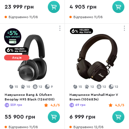
23 999 грн
4 905 грн
Відправимо 11/08
Відправимо 11/08
Акція
15
10
12
9
15
12
12
12
Навушники Bang & Olufsen
Навушники Marshall Major V
Beoplay H95 Black (1266100)
Brown (1006834)
559
грн
4,5/5
69
грн
4,5/5
55 900 грн
6 999 грн
Відправимо 11/08
Відправимо 12/08