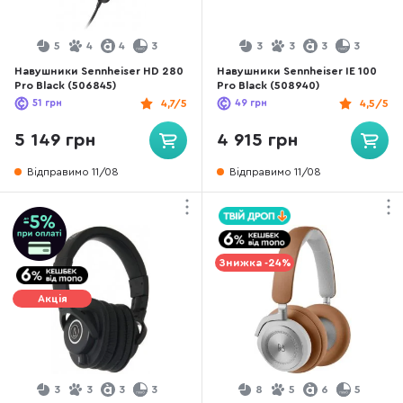
5
4
4
3
3
3
3
3
Навушники Sennheiser HD 280
Навушники Sennheiser IE 100
Pro Black (506845)
Pro Black (508940)
51
грн
4,7/5
49
грн
4,5/5
5 149 грн
4 915 грн
Відправимо 11/08
Відправимо 11/08
Знижка -24%
Акція
3
3
3
3
8
5
6
5