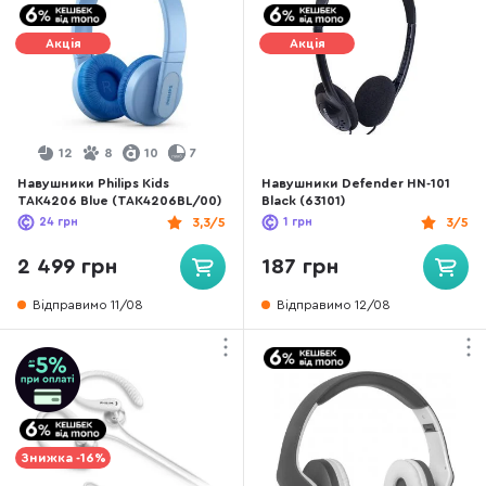
Акція
Акція
12
8
10
7
Навушники Philips Kids
Навушники Defender HN-101
TAK4206 Blue (TAK4206BL/00)
Black (63101)
24
грн
3,3/5
1
грн
3/5
2 499 грн
187 грн
Відправимо 11/08
Відправимо 12/08
Знижка -16%