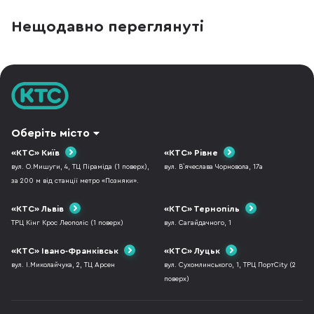
легка конструкція, зрозуміле керування,
для тривалого носі
впізнаваний басовий характер і батарея,
Liberty Buds пропо
Нещодавно переглянуті
про яку не доводиться думати щодня. JBL
напіввідкритий диза
Tune 530BT належать саме до другої
але з технологіями 
категорії. Це бездротові накладні
адаптивне шумозаг
Оберіть місто
«КТС» Київ
«КТС» Рівне
вул. О.Мишуги, 4, ТЦ Піраміда (1 поверх),
вул. В`ячеслава Чорновола, 17а
за 200 м від станції метро «Позняки».
«КТС» Львів
«КТС» Тернопіль
ТРЦ Кінг Крос Леополіс (1 поверх)
вул. Сагайдачного, 1
«КТС» Івано-Франківськ
«КТС» Луцьк
вул. І.Миколайчука, 2, ТЦ Арсен
вул. Сухомлинського, 1, ТРЦ ПортCity (2
поверх)