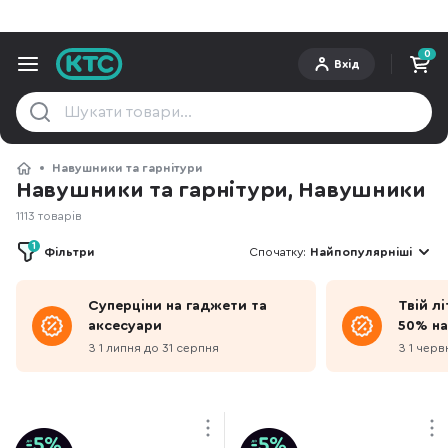
0
Вхід
Навушники та гарнітури
Навушники та гарнітури, Навушники
1113 товарів
1
Фільтри
Спочатку:
Найпопулярніші
Суперціни на гаджети та
Твій л
аксесуари
50% на
З 1 липня до 31 серпня
З 1 черв