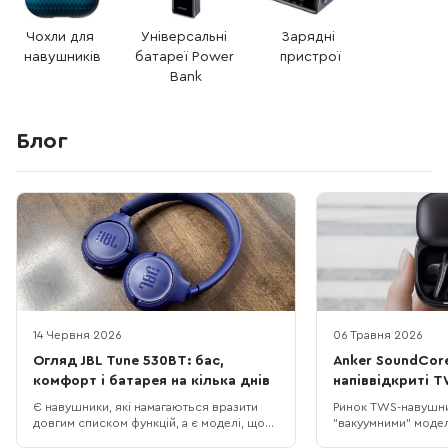
Чохли для 
Універсальні 
Зарядні 
навушників
батареї Power 
пристрої
Bank
Блог
14 Червня 2026
06 Травня 2026
Огляд JBL Tune 530BT: бас,
Anker SoundCore
комфорт і батарея на кілька днів
напіввідкриті T
та AI-переклад
Є навушники, які намагаються вразити
Ринок TWS-навушн
довгим списком функцій, а є моделі, що
"вакуумними" модел
б’ють точно в повсякденні потреби:
ізолюють від шуму, 