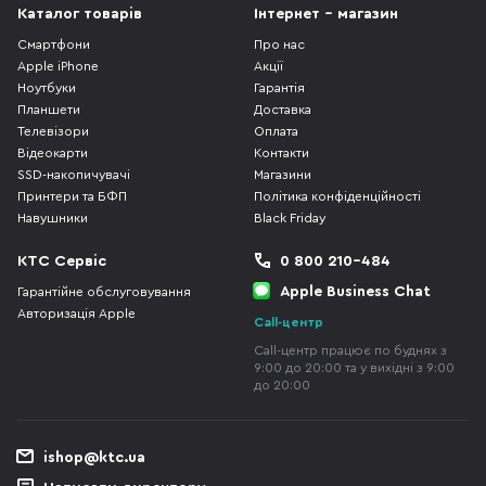
Каталог товарів
Інтернет - магазин
Смартфони
Про нас
Apple iPhone
Акції
Ноутбуки
Гарантія
Планшети
Доставка
Телевізори
Оплата
Відеокарти
Контакти
SSD-накопичувачі
Магазини
Принтери та БФП
Політика конфіденційності
Навушники
Black Friday
КТС Сервіс
0 800 210-484
Apple Business Chat
Гарантійне обслуговування
Авторизація Apple
Call-центр
Call-центр працює по буднях з
9:00 до 20:00 та у вихідні з 9:00
до 20:00
ishop@ktc.ua