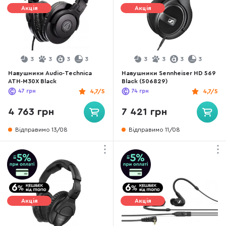
Акція
Акція
3
3
3
3
3
3
3
3
Навушники Audio-Technica
Навушники Sennheiser HD 569
ATH-M30X Black
Black (506829)
47
грн
4,7/5
74
грн
4,7/5
4 763 грн
7 421 грн
Відправимо 13/08
Відправимо 11/08
Акція
Акція