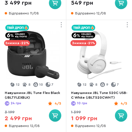
3 499 грн
549 грн
Відправимо 11/08
Відправимо 12/08
Знижка -22%
Знижка -21%
12
8
10
7
12
8
9
7
Навушники JBL Tune Flex Black
Навушники JBL Tune 520C USB-
(JBLTFLEXBLK)
C White (JBLT520CWHT)
24
грн
4/5
10
грн
4/5
3 199
1 399
2 499 грн
1 099 грн
Відправимо 12/08
Відправимо 12/08