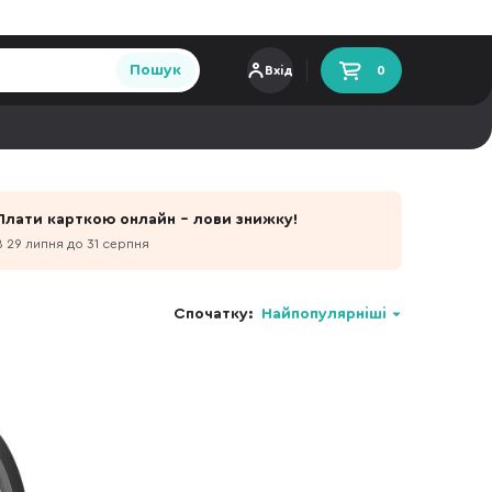
Пошук
Вхід
0
Плати карткою онлайн - лови знижку!
З 29 липня до 31 серпня
Спочатку:
Найпопулярніші