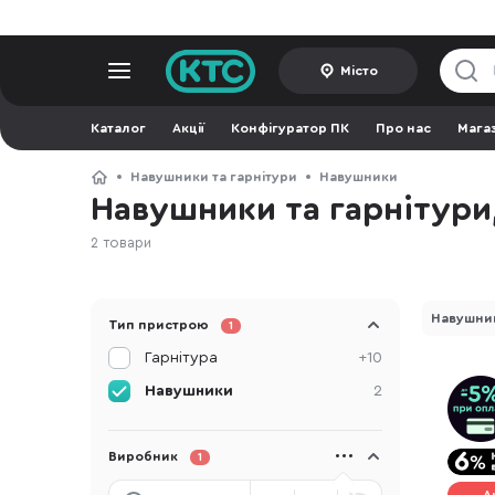
Місто
Каталог
Акції
Конфігуратор ПК
Про нас
Мага
Навушники та гарнітури
Навушники
Навушники та гарнітури
2 товари
Навушни
Тип пристрою
1
Гарнітура
+10
Навушники
2
Виробник
1