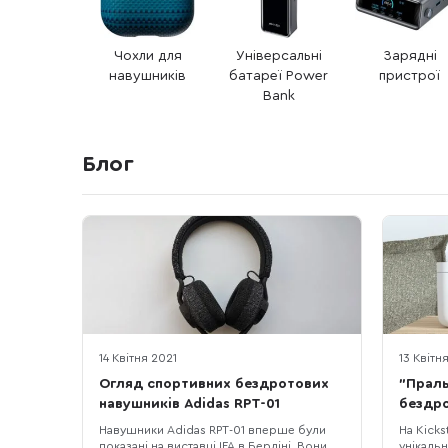
Чохли для
Універсальні
Зарядні
навушників
батареї Power
пристрої
Bank
Блог
14 Квітня 2021
13 Квітн
Огляд спортивних бездротових
"Прал
навушників Adidas RPT-01
бездро
Навушники Adidas RPT-01 вперше були
На Kicks
показані на виставці IFA в Берліні. Вони
унікальн