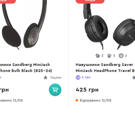
кція
Акція
3
3
3
ники Sandberg MiniJack
Навушники Sandberg Saver
hone Bulk Black (825-26)
MiniJack HeadPhone Travel B
(325-30)
н
Оціни
4
грн
грн
425 грн
равимо 12/08
Відправимо 12/08