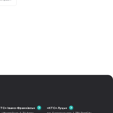
отрібно,
іша.
і можна
лише
ння
ТС» Івано-Франківськ
«КТС» Луцьк