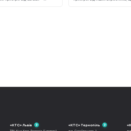
для чистки бездротових
з певними умовами. Щоб фішка
ків. На перший погляд це
запрацювала на вашому iPhone п
 не більше, ніж жартом, але
щоб версія iOS була 14.3 або нов
ерегляду презентаційного відео
Нагадаємо, що раніше в Локатор
 зміните свою думку. Кожен, хто
було моніторити розташування 
дротові навушники стикався з
Apple-пристроїв, а після оновле
ою, що їх
сюди можна
«КТС» Львів
«КТС» Тернопіль
«К