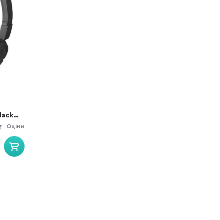
lack
Оціни