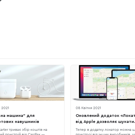
я 2021
08 Квітня 2021
ьна машина" для
Оновлений додаток «Лока
тових навушників
від Apple дозволяє шукати
пристрої від сторонніх
tarter триває збір коштів на
Тепер в додатку локатор можна 
виробників
ий пристрій від Cardlax —
пристрої від інших виробників, 