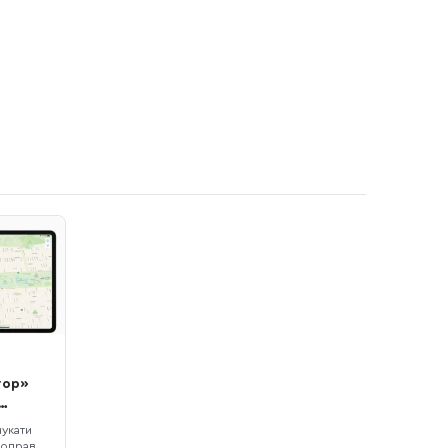
тор»
шукати
щоправда