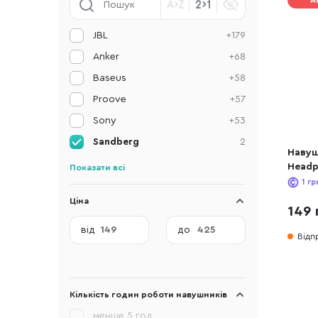
А
JBL
+179
Anker
+68
Baseus
+58
Proove
+57
Sony
+53
Sandberg
2
Навуш
Headp
Показати всі
1
гр
Ціна
149 
від
до
Відп
Кількість годин роботи навушників
менше 5 год