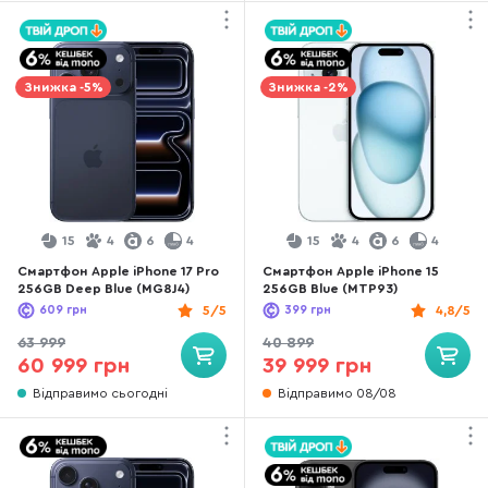
Знижка -5%
Знижка -2%
15
4
6
4
15
4
6
4
Смартфон Apple iPhone 17 Pro
Смартфон Apple iPhone 15
256GB Deep Blue (MG8J4)
256GB Blue (MTP93)
609
грн
5/5
399
грн
4,8/5
63 999
40 899
60 999 грн
39 999 грн
Відправимо сьогодні
Відправимо 08/08