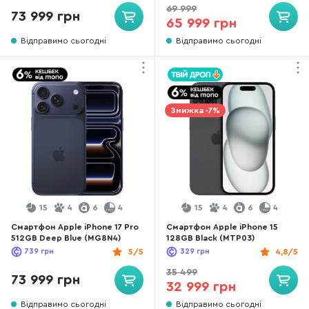
69 999
73 999 грн
65 999 грн
Відправимо сьогодні
Відправимо сьогодні
Знижка -7%
15
4
6
4
15
4
6
4
Смартфон Apple iPhone 17 Pro
Смартфон Apple iPhone 15
512GB Deep Blue (MG8N4)
128GB Black (MTP03)
739
грн
5/5
329
грн
4,8/5
35 499
73 999 грн
32 999 грн
Відправимо сьогодні
Відправимо сьогодні