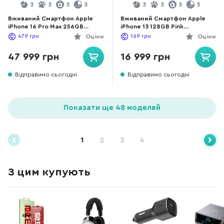
3
3
3
3
3
3
3
3
Вживаний Смартфон Apple
Вживаний Смартфон Apple
iPhone 16 Pro Max 256GB
iPhone 13 128GB Pink
Desert Titanium
(13P128REFA) хороший стан
479
грн
Оціни
169
грн
Оціни
(16PM256DTREFA+) чудовий
стан
47 999 грн
16 999 грн
Відправимо сьогодні
Відправимо сьогодні
Показати ще 48 моделей
1
2
3
4
З цим купують