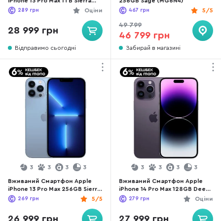
iPhone 13 Pro Max 1TB Sierra
256GB Sage (MG6N4)
Blue (13PM1TbSBREFA)
289
грн
Оціни
467
грн
5/5
хороший стан
49 799
28 999 грн
46 799 грн
Відправимо сьогодні
Забирай в магазині
3
3
3
3
3
3
3
3
Вживаний Смартфон Apple
Вживаний Смартфон Apple
iPhone 13 Pro Max 256GB Sierra
iPhone 14 Pro Max 128GB Deep
Blue (13PM256SBREFA)
Purple (14PM128DPREFA)
269
грн
5/5
279
грн
Оціни
хороший стан
хороший стан
26 999 грн
27 999 грн