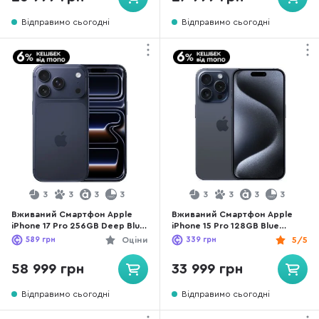
Відправимо сьогодні
Відправимо сьогодні
3
3
3
3
3
3
3
3
Вживаний Смартфон Apple
Вживаний Смартфон Apple
iPhone 17 Pro 256GB Deep Blue
iPhone 15 Pro 128GB Blue
(17P256DBREFA++) практично
Titanium (15P128BTREFA)
589
грн
Оціни
339
грн
5/5
новий
хороший стан
58 999 грн
33 999 грн
Відправимо сьогодні
Відправимо сьогодні