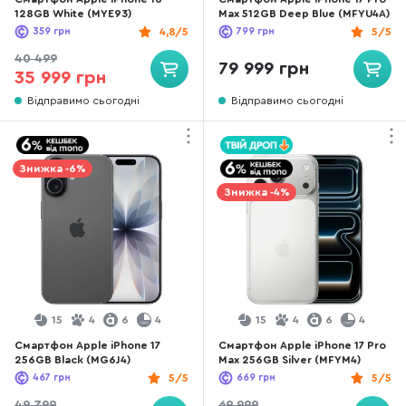
128GB White (MYE93)
Max 512GB Deep Blue (MFYU4A)
359
грн
4,8/5
799
грн
5/5
40 499
79 999 грн
35 999 грн
Відправимо сьогодні
Відправимо сьогодні
Знижка -6%
Знижка -4%
15
4
6
4
15
4
6
4
Смартфон Apple iPhone 17
Смартфон Apple iPhone 17 Pro
256GB Black (MG6J4)
Max 256GB Silver (MFYM4)
467
грн
5/5
669
грн
5/5
49 799
69 999