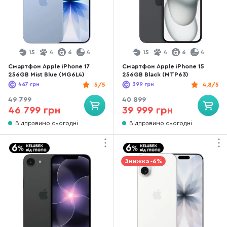
15
4
6
4
15
4
6
4
Смартфон Apple iPhone 17
Смартфон Apple iPhone 15
256GB Mist Blue (MG6L4)
256GB Black (MTP63)
467
грн
5/5
399
грн
4,8/5
49 799
40 899
46 799 грн
39 999 грн
Відправимо сьогодні
Відправимо сьогодні
Знижка -6%