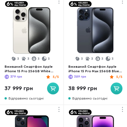
3
3
3
3
3
3
3
3
Вживаний Смартфон Apple
Вживаний Смартфон Apple
iPhone 15 Pro 256GB White
iPhone 15 Pro Max 256GB Blue
Titanium (15P256WTREFA)
Titanium (15PM256BTREFA)
379
грн
5/5
389
грн
5/5
хороший стан
хороший стан
37 999 грн
38 999 грн
Відправимо сьогодні
Відправимо сьогодні