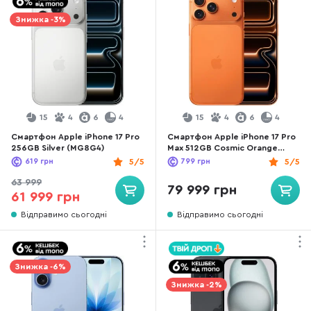
Знижка -3%
15
4
6
4
15
4
6
4
Смартфон Apple iPhone 17 Pro
Смартфон Apple iPhone 17 Pro
256GB Silver (MG8G4)
Max 512GB Cosmic Orange
(MFYT4)
619
грн
5/5
799
грн
5/5
63 999
79 999 грн
61 999 грн
Відправимо сьогодні
Відправимо сьогодні
Знижка -6%
Знижка -2%