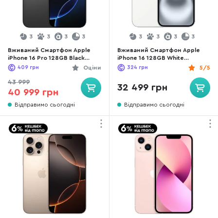
3
3
3
3
3
3
3
3
Вживаний Смартфон Apple
Вживаний Смартфон Apple
iPhone 16 Pro 128GB Black
iPhone 16 128GB White
Titanium (16P128BTREFA+)
(16W128REFA+) чудовий стан
409
грн
Оціни
324
грн
5/5
чудовий стан
43 999
32 499 грн
40 999 грн
Відправимо сьогодні
Відправимо сьогодні