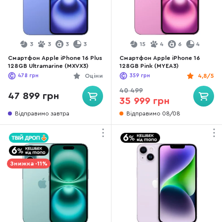
3
3
3
3
15
4
6
4
Смартфон Apple iPhone 16 Plus
Смартфон Apple iPhone 16
128GB Ultramarine (MXVX3)
128GB Pink (MYEA3)
478
грн
Оціни
359
грн
4,8/5
40 499
47 899 грн
35 999 грн
Відправимо завтра
Відправимо 08/08
Знижка -11%