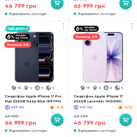
46 799 грн
66 999 грн
Відправимо сьогодні
Відправимо сьогодні
Знижка -6%
Знижка -4%
15
4
6
4
15
4
6
4
Смартфон Apple iPhone 17 Pro
Смартфон Apple iPhone 17
Max 256GB Deep Blue (MFYP4)
256GB Lavender (MG6M4)
669
грн
5/5
467
грн
5/5
69 999
49 799
66 999 грн
46 799 грн
Відправимо сьогодні
Відправимо сьогодні