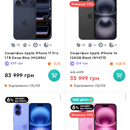
Знижка -11%
15
4
6
4
15
4
6
4
Смартфон Apple iPhone 17 Pro
Смартфон Apple iPhone 16
1TB Deep Blue (MG8R4)
128GB Black (MYE73)
839
грн
5/5
359
грн
4,8/5
40 499
83 999 грн
35 999 грн
Відправимо 08/08
Відправимо 08/08
Знижка -11%