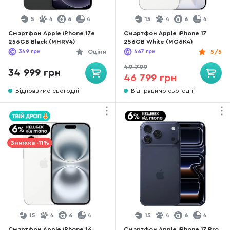
5
4
6
4
15
4
6
4
Смартфон Apple iPhone 17e
Смартфон Apple iPhone 17
256GB Black (MHRV4)
256GB White (MG6K4)
349
грн
Оціни
467
грн
5/5
49 799
34 999 грн
46 799 грн
Відправимо сьогодні
Відправимо сьогодні
Знижка -11%
15
4
6
4
15
4
6
4
Смартфон Apple iPhone 16
Смартфон Apple iPhone 17 Pro