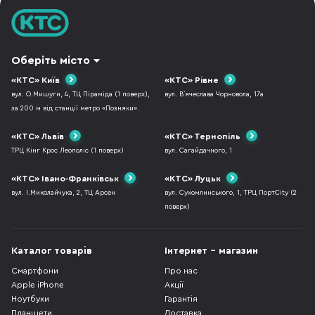
Оберіть місто
«КТС» Київ
«КТС» Рівне
вул. О.Мишуги, 4, ТЦ Піраміда (1 поверх),
вул. В`ячеслава Чорновола, 17а
за 200 м від станції метро «Позняки».
«КТС» Львів
«КТС» Тернопіль
ТРЦ Кінг Крос Леополіс (1 поверх)
вул. Сагайдачного, 1
«КТС» Івано-Франківськ
«КТС» Луцьк
вул. І.Миколайчука, 2, ТЦ Арсен
вул. Сухомлинського, 1, ТРЦ ПортCity (2
поверх)
Каталог товарів
Інтернет - магазин
Смартфони
Про нас
Apple iPhone
Акції
Ноутбуки
Гарантія
Планшети
Доставка