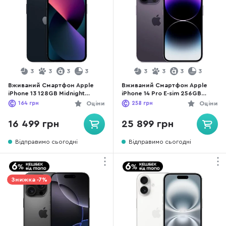
3
3
3
3
3
3
3
3
Вживаний Смартфон Apple
Вживаний Смартфон Apple
iPhone 13 128GB Midnight
iPhone 14 Pro E-sim 256GB
(13M128REFA) хороший стан
Deep Purple
164
грн
Оціни
258
грн
Оціни
(14P256DPREFAesim) хороший
стан
16 499 грн
25 899 грн
Відправимо сьогодні
Відправимо сьогодні
Знижка -7%