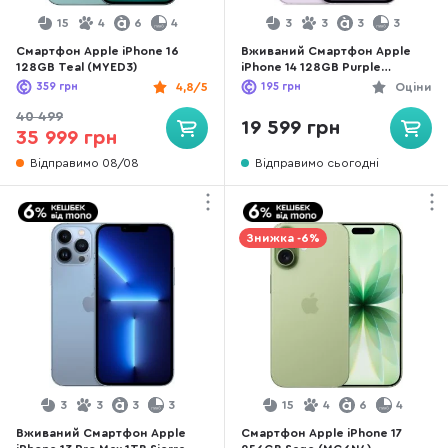
15
4
6
4
3
3
3
3
Смартфон Apple iPhone 16
Вживаний Смартфон Apple
128GB Teal (MYED3)
iPhone 14 128GB Purple
(14P128REFA) хороший стан
359
грн
4,8/5
195
грн
Оціни
40 499
19 599 грн
35 999 грн
Відправимо 08/08
Відправимо сьогодні
Знижка -6%
3
3
3
3
15
4
6
4
Вживаний Смартфон Apple
Смартфон Apple iPhone 17