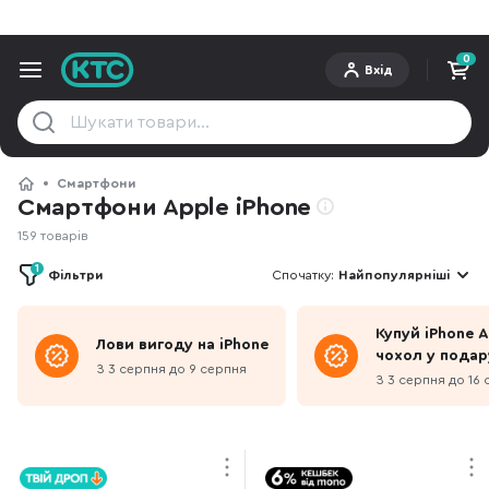
0
Вхід
Смартфони
Смартфони Apple iPhone
159 товарів
1
Фільтри
Спочатку:
Найпопулярніші
Купуй iPhone 
Лови вигоду на iPhone
чохол у подар
З 3 серпня до 9 серпня
З 3 серпня до 16