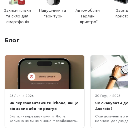
Захисні плівки 
Навушники та 
Автомобільні 
Заряд
та скло для 
гарнітури
зарядні 
прист
смартфонів
пристрої
Блог
23 Липня 2026
30 Грудня 2025
Як перезавантажити iPhone, якщо
Як сканувати до
він завис або не реагує
Android?
Знати, як перезавантажити iPhone,
Скан документів з 
корисно не лише в момент серйозного
нормою: довідка дл
збою. Іноді достатньо звичайного
роботи, фото пасп