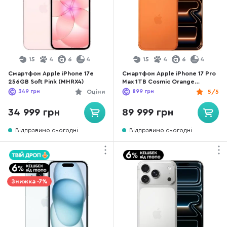
15
4
6
4
15
4
6
4
Смартфон Apple iPhone 17e
Смартфон Apple iPhone 17 Pro
256GB Soft Pink (MHRX4)
Max 1TB Cosmic Orange
(MFYW4)
349
грн
Оціни
899
грн
5/5
34 999 грн
89 999 грн
Відправимо сьогодні
Відправимо сьогодні
Знижка -7%