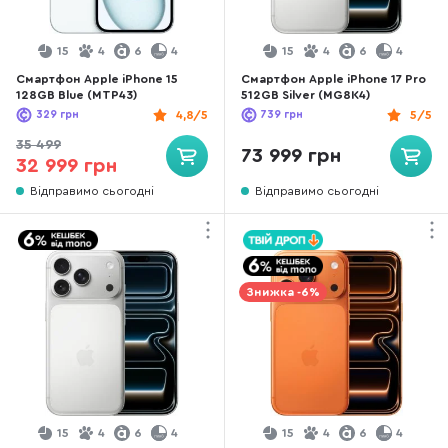
15
4
6
4
15
4
6
4
Смартфон Apple iPhone 15
Смартфон Apple iPhone 17 Pro
128GB Blue (MTP43)
512GB Silver (MG8K4)
329
грн
4,8/5
739
грн
5/5
35 499
73 999 грн
32 999 грн
Відправимо сьогодні
Відправимо сьогодні
Знижка -6%
15
4
6
4
15
4
6
4