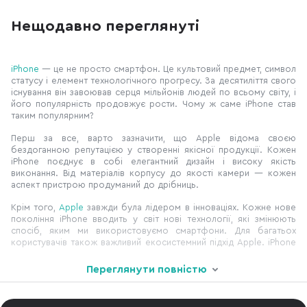
вимкнення та повторного ввімкнення,
“на вчора”. Але різ
щоб прибрати дрібні підвисання,
сфоткав” і сканом,
Нещодавно переглянуті
зупинити застосунок, який некоректно
приймуть, величезна
працює або повернути системі
сірий фон можуть з
нормальну роботу. Apple прямо
ідеальний документ. 
рекомендує починати саме з такого
розкажемо, як
iPhone
— це не просто смартфон. Це культовий предмет, символ
статусу і елемент технологічного прогресу. За десятиліття свого
існування він завоював серця мільйонів людей по всьому світу, і
його популярність продовжує рости. Чому ж саме iPhone став
таким популярним?
Перш за все, варто зазначити, що Apple відома своєю
бездоганною репутацією у створенні якісної продукції. Кожен
iPhone поєднує в собі елегантний дизайн і високу якість
виконання. Від матеріалів корпусу до якості камери — кожен
аспект пристрою продуманий до дрібниць.
Крім того,
Apple
завжди була лідером в інноваціях. Кожне нове
покоління iPhone вводить у світ нові технології, які змінюють
спосіб, яким ми використовуємо смартфони. Для багатьох
користувачів також важливий екосистемний підхід Apple. iPhone
Переглянути повністю