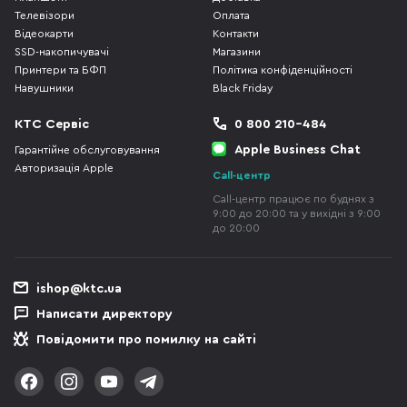
Телевізори
Оплата
Відеокарти
Контакти
SSD-накопичувачі
Магазини
Принтери та БФП
Політика конфіденційності
Навушники
Black Friday
КТС Сервіс
0 800 210-484
Apple Business Chat
Гарантійне обслуговування
Авторизація Apple
Call-центр
Call-центр працює по буднях з
9:00 до 20:00 та у вихідні з 9:00
до 20:00
ishop@ktc.ua
Написати директору
Повідомити про помилку на сайті