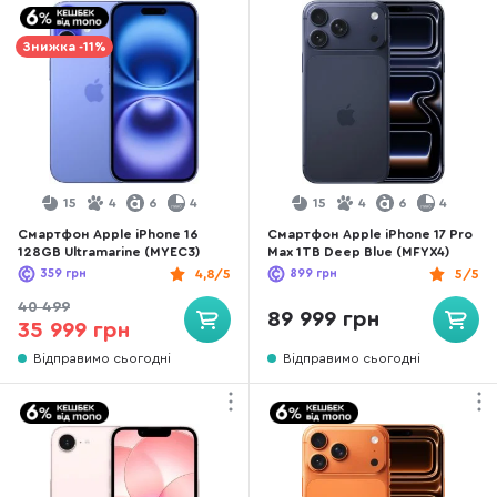
Знижка -11%
15
4
6
4
15
4
6
4
Смартфон Apple iPhone 16
Смартфон Apple iPhone 17 Pro
128GB Ultramarine (MYEC3)
Max 1TB Deep Blue (MFYX4)
359
грн
4,8/5
899
грн
5/5
40 499
89 999 грн
35 999 грн
Відправимо сьогодні
Відправимо сьогодні