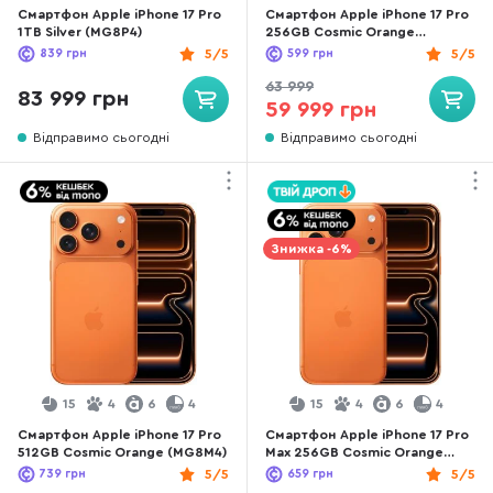
Смартфон Apple iPhone 17 Pro
Смартфон Apple iPhone 17 Pro
1TB Silver (MG8P4)
256GB Cosmic Orange
(MG8H4)
839
грн
5/5
599
грн
5/5
63 999
83 999 грн
59 999 грн
Відправимо сьогодні
Відправимо сьогодні
Знижка -6%
15
4
6
4
15
4
6
4
Смартфон Apple iPhone 17 Pro
Смартфон Apple iPhone 17 Pro
512GB Cosmic Orange (MG8M4)
Max 256GB Cosmic Orange
(MFYN4)
739
грн
5/5
659
грн
5/5