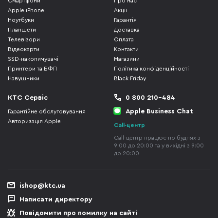
Смартфони
Про нас
Apple iPhone
Акції
Ноутбуки
Гарантія
Планшети
Доставка
Телевізори
Оплата
Відеокарти
Контакти
SSD-накопичувачі
Магазини
Принтери та БФП
Політика конфіденційності
Навушники
Black Friday
КТС Сервіс
0 800 210-484
Apple Business Chat
Гарантійне обслуговування
Авторизація Apple
Call-центр
Call-центр працює по буднях з
9:00 до 20:00 та у вихідні з 9:00
до 20:00
ishop@ktc.ua
Написати директору
Повідомити про помилку на сайті