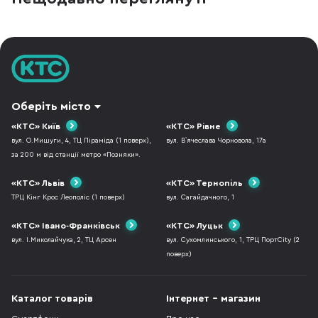
Оберіть місто
«КТС» Київ
«КТС» Рівне
вул. О.Мишуги, 4, ТЦ Піраміда (1 поверх),
вул. В`ячеслава Чорновола, 17а
за 200 м від станції метро «Позняки».
«КТС» Львів
«КТС» Тернопіль
ТРЦ Кінг Крос Леополіс (1 поверх)
вул. Сагайдачного, 1
«КТС» Івано-Франківськ
«КТС» Луцьк
вул. І.Миколайчука, 2, ТЦ Арсен
вул. Сухомлинського, 1, ТРЦ ПортCity (2
поверх)
Каталог товарів
Інтернет - магазин