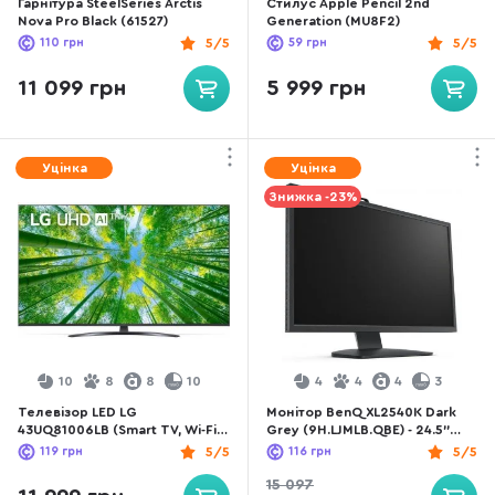
Гарнітура SteelSeries Arctis
Стилус Apple Pencil 2nd
Nova Pro Black (61527)
Generation (MU8F2)
110
грн
5/5
59
грн
5/5
11 099 грн
5 999 грн
Уцінка
Уцінка
Знижка -23%
10
8
8
10
4
4
4
3
Телевізор LED LG
Монітор BenQ XL2540K Dark
43UQ81006LB (Smart TV, Wi-Fi,
Grey (9H.LJMLB.QBE) - 24.5"
3840x2160)
TN+Film / 1920×1080 / 240 Гц
119
грн
5/5
116
грн
5/5
/ Pivot / HAS
15 097