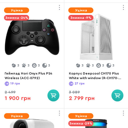
Уцінка
Уцінка
Знижка -24%
Знижка -9%
3
3
3
3
3
3
3
3
Геймпад Hori Onyx Plus PS4
Корпус Deepcool CH170 Plus
Wireless (ACC-0792)
White with window (R-CH170-
WHNGM0-G)
19
грн
27
грн
2 499
3 089
1 900 грн
2 799 грн
Уцінка
Уцінка
Знижка -29%