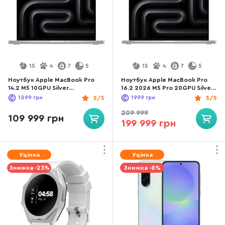
15
4
7
5
15
4
7
5
Ноутбук Apple MacBook Pro
Ноутбук Apple MacBook Pro
14.2 M5 10GPU Silver
16.2 2026 M5 Pro 20GPU Silver
(Z1KL000SR)
(Z1MV0016W)
1099
грн
5/5
1999
грн
5/5
209 999
109 999 грн
199 999 грн
Уцінка
Уцінка
Знижка -23%
Знижка -8%