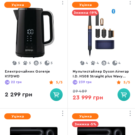
Уцінка
Уцінка
Знижка -19%
5
5
5
5
4
4
4
4
Електрочайник Gorenje
Мультистайлер Dyson Airwrap
K17DWD
I.D. HS08 Straight plus Wavy
T1/T2 Prussian Blue/Rich
22
грн
5/5
239
грн
5/5
Copper (107163-01)
29 489
2 299 грн
23 999 грн
Уцінка
Уцінка
Знижка -5%