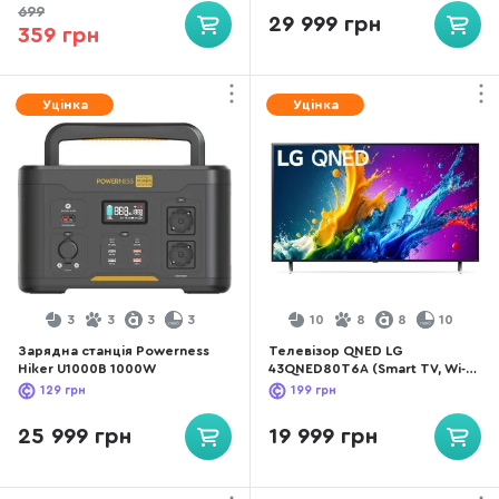
699
29 999 грн
359 грн
Уцінка
Уцінка
3
3
3
3
10
8
8
10
Зарядна станція Powerness
Телевізор QNED LG
Hiker U1000B 1000W
43QNED80T6A (Smart TV, Wi-Fi,
3840x2160)
129
грн
199
грн
25 999 грн
19 999 грн