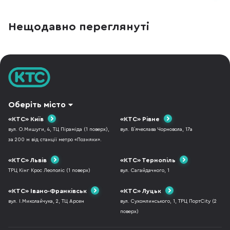
Нещодавно переглянуті
Оберіть місто
«КТС» Київ
«КТС» Рівне
вул. О.Мишуги, 4, ТЦ Піраміда (1 поверх),
вул. В`ячеслава Чорновола, 17а
за 200 м від станції метро «Позняки».
«КТС» Львів
«КТС» Тернопіль
ТРЦ Кінг Крос Леополіс (1 поверх)
вул. Сагайдачного, 1
«КТС» Івано-Франківськ
«КТС» Луцьк
вул. І.Миколайчука, 2, ТЦ Арсен
вул. Сухомлинського, 1, ТРЦ ПортCity (2
поверх)