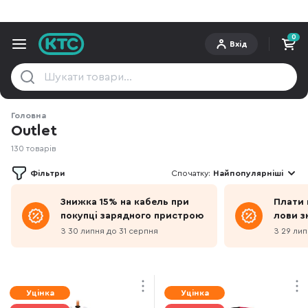
0
Вхід
Головна
Outlet
130 товарів
Фільтри
Спочатку:
Найпопулярніші
Знижка 15% на кабель при
Плати 
покупці зарядного пристрою
лови з
З 30 липня до 31 серпня
З 29 лип
Уцінка
Уцінка