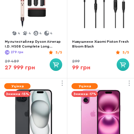
4
4
4
4
Мультистайлер Dyson Airwrap
Навушники Xiaomi Piston Fresh
I.D. HS08 Complete Long
Bloom Black
Ceramic Pink/Rose Gold
279
грн
5/5
5/5
(601848-01)
29 489
299
27 999 грн
99 грн
Уцінка
Уцінка
Знижка -15%
Знижка -17%