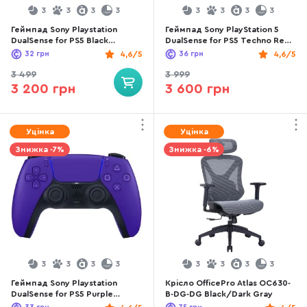
3
3
3
3
3
3
3
3
Геймпад Sony Playstation
Геймпад Sony PlayStation 5
DualSense for PS5 Black
DualSense for PS5 Techno Red
(9827696 )
(1000048516)
32
грн
4,6/5
36
грн
4,6/5
3 499
3 999
3 200 грн
3 600 грн
Уцінка
Уцінка
Знижка -7%
Знижка -6%
3
3
3
3
3
3
3
3
Геймпад Sony Playstation
Крісло OfficePro Atlas OC630-
DualSense for PS5 Purple
B-DG-DG Black/Dark Gray
(9729297)