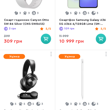
3
3
3
5
5
5
3
Смарт годинник Canyon Otto
Смартфон Samsung Galaxy A36
SW-86 Silver (CNS-SW86SS)
5G A366 6/128GB Lime (SM-
A366BLGBEUC)
3
грн
5/5
109
грн
5/5
399
11 999
309 грн
10 999 грн
Уцінка
Уцінка
5
5
5
3
3
3
3
3