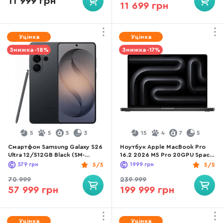
11 999 грн
11 699 грн
Уцінка
Уцінка
Знижка -18%
Знижка -17%
5
5
5
3
15
4
7
5
Смартфон Samsung Galaxy S26
Ноутбук Apple MacBook Pro
Ultra 12/512GB Black (SM-
16.2 2026 M5 Pro 20GPU Space
S948BZKGEUC)
Black U.S English Keyboard
579
грн
5/5
1999
грн
5/5
(Z1MZ001WY)
70 999
239 999
57 999 грн
199 999 грн
Уцінка
Уцінка