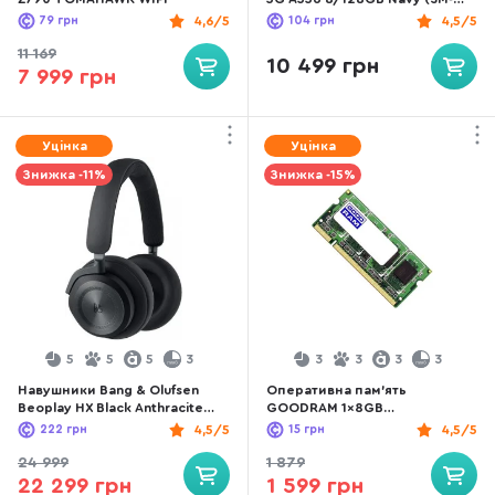
A556BZKAEUC)
79
грн
4,6/5
104
грн
4,5/5
11 169
10 499 грн
7 999 грн
Уцінка
Уцінка
Знижка -11%
Знижка -15%
5
5
5
3
3
3
3
3
Навушники Bang & Olufsen
Оперативна пам’ять
Beoplay HX Black Anthracite
GOODRAM 1x8GB
(1224000)
(GR1600S364L11/8G)
222
грн
4,5/5
15
грн
4,5/5
24 999
1 879
22 299 грн
1 599 грн