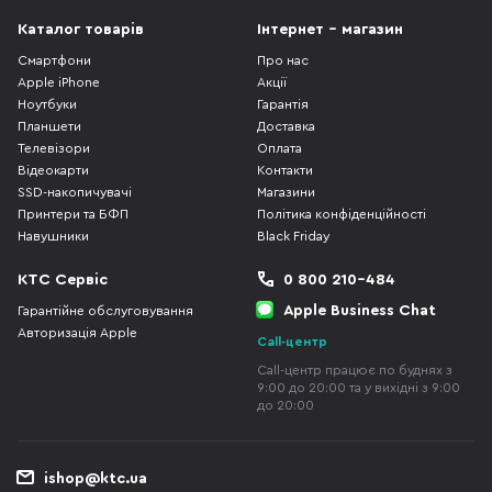
Каталог товарів
Інтернет - магазин
Смартфони
Про нас
Apple iPhone
Акції
Ноутбуки
Гарантія
Планшети
Доставка
Телевізори
Оплата
Відеокарти
Контакти
SSD-накопичувачі
Магазини
Принтери та БФП
Політика конфіденційності
Навушники
Black Friday
КТС Сервіс
0 800 210-484
Apple Business Chat
Гарантійне обслуговування
Авторизація Apple
Call-центр
Call-центр працює по буднях з
9:00 до 20:00 та у вихідні з 9:00
до 20:00
ishop@ktc.ua