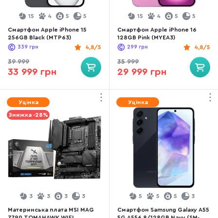
15
4
5
5
15
4
5
5
Смартфон Apple iPhone 15
Смартфон Apple iPhone 16
256GB Black (MTP63)
128GB Pink (MYEA3)
339
грн
4,8/5
299
грн
4,8/5
39 999
35 999
33 999 грн
29 999 грн
Уцінка
Уцінка
Знижка -28%
3
3
3
3
5
5
5
3
Материнська плата MSI MAG
Смартфон Samsung Galaxy A55
Z790 TOMAHAWK WIFI
5G A556 8/128GB Navy (SM-