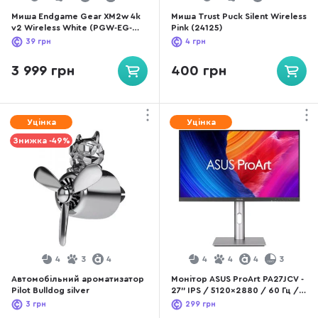
Миша Endgame Gear XM2w 4k
Миша Trust Puck Silent Wireless
v2 Wireless White (PGW-EG-
Pink (24125)
MOU-080)
39
грн
4
грн
3 999 грн
400 грн
Уцінка
Уцінка
Знижка -49%
4
3
4
4
4
4
3
Автомобільний ароматизатор
Монітор ASUS ProArt PA27JCV -
Pilot Bulldog silver
27" IPS / 5120x2880 / 60 Гц /
Adaptive Sync / Pivot / HAS
3
грн
299
грн