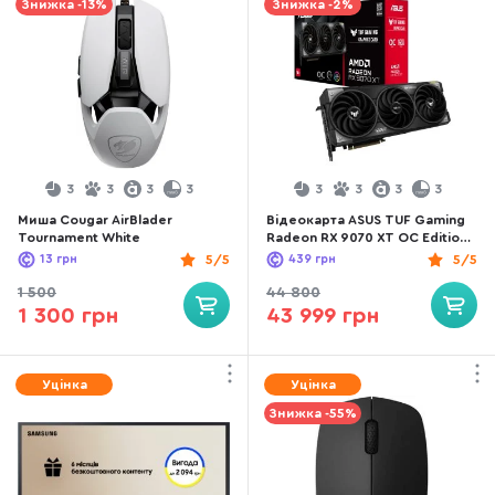
Знижка -13%
Знижка -2%
3
3
3
3
3
3
3
3
Миша Cougar AirBlader
Відеокарта ASUS TUF Gaming
Tournament White
Radeon RX 9070 XT OC Edition
16GB GDDR6 (TUF-RX9070XT-
13
грн
5/5
439
грн
5/5
O16G-GAMING)
1 500
44 800
1 300 грн
43 999 грн
Уцінка
Уцінка
Знижка -55%