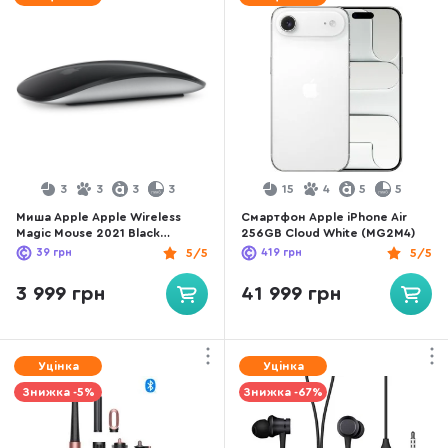
3
3
3
3
15
4
5
5
Миша Apple Apple Wireless
Смартфон Apple iPhone Air
Magic Mouse 2021 Black
256GB Cloud White (MG2M4)
(MMMQ3)
39
грн
5/5
419
грн
5/5
3 999 грн
41 999 грн
Уцінка
Уцінка
Знижка -5%
Знижка -67%