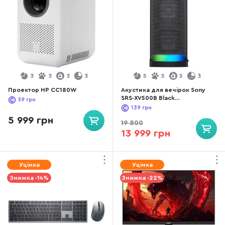
3
3
3
3
5
5
5
3
Проектор HP CC180W
Акустика для вечірок Sony
SRS-XV500B Black
59
грн
(SRSXV500B.AF1)
139
грн
5 999 грн
19 800
13 999 грн
Уцінка
Уцінка
Знижка -14%
Знижка -22%