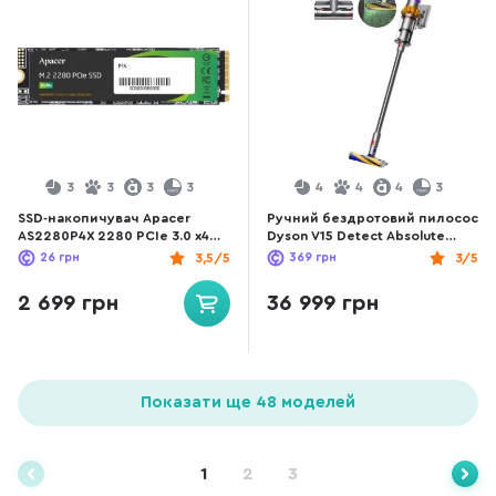
3
3
3
3
4
4
4
3
SSD-накопичувач Apacer
Ручний бездротовий пилосос
AS2280P4X 2280 PCIe 3.0 x4
Dyson V15 Detect Absolute
NVMe 1.3 256GB Bulk
(446986-01)
26
грн
3,5/5
369
грн
3/5
(AP256GAS2280P4X)
2 699 грн
36 999 грн
Показати ще 48 моделей
1
2
3