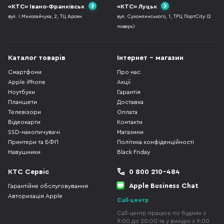
«КТС» Івано-Франківськ
«КТС» Луцьк
вул. І.Миколайчука, 2, ТЦ Арсен
вул. Сухомлинського, 1, ТРЦ ПортCity (2
поверх)
Каталог товарів
Інтернет - магазин
Смартфони
Про нас
Apple iPhone
Акції
Ноутбуки
Гарантія
Планшети
Доставка
Телевізори
Оплата
Відеокарти
Контакти
SSD-накопичувачі
Магазини
Принтери та БФП
Політика конфіденційності
Навушники
Black Friday
КТС Сервіс
0 800 210-484
Apple Business Chat
Гарантійне обслуговування
Авторизація Apple
Call-центр
Call-центр працює по буднях з
9:00 до 20:00 та у вихідні з 9:00