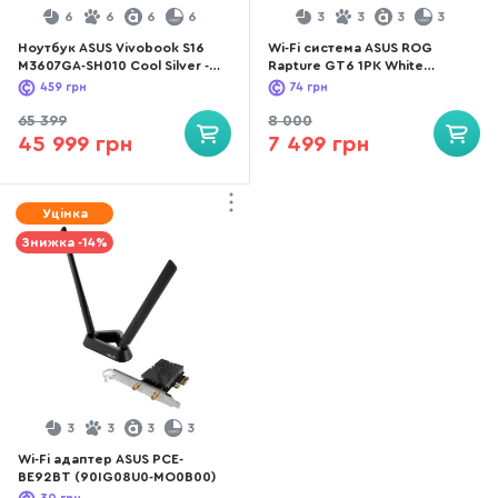
6
6
6
6
3
3
3
3
Ноутбук ASUS Vivobook S16
Wi-Fi система ASUS ROG
M3607GA-SH010 Cool Silver -
Rapture GT6 1PK White
16" OLED 60 Гц / AMD Ryzen AI
(90IG07F0-MU9A30)
459
грн
74
грн
7 / 445 / DDR5 16 ГБ / PCI-E
SSD 512 ГБ / Radeon Graphics
65 399
8 000
45 999 грн
7 499 грн
Уцінка
Знижка -14%
3
3
3
3
Wi-Fi адаптер ASUS PCE-
BE92BT (90IG08U0-MO0B00)