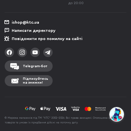
до 20:00
ishop@ktc.ua
Написати директору
Повідомити про помилку на сайті
Telegram-бот
Підписуйтесь
на знижки!
© Мережа магазинів під ТМ "КТС" 2002-2026. Всі права захищені. Оголошена вартість
товарів та умови їх придбання дійсні на поточну дату.