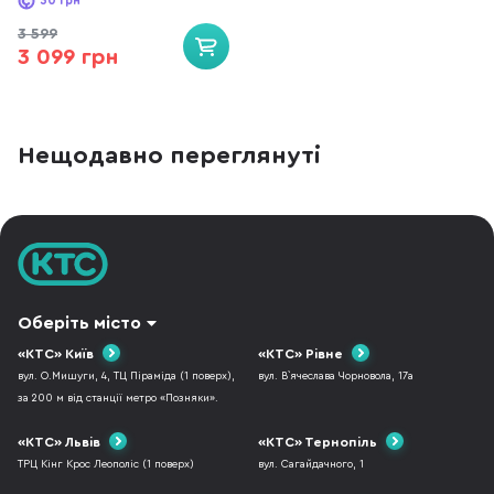
30
грн
3 599
3 099 грн
Нещодавно переглянуті
Оберіть місто
«КТС» Київ
«КТС» Рівне
вул. О.Мишуги, 4, ТЦ Піраміда (1 поверх),
вул. В`ячеслава Чорновола, 17а
за 200 м від станції метро «Позняки».
«КТС» Львів
«КТС» Тернопіль
ТРЦ Кінг Крос Леополіс (1 поверх)
вул. Сагайдачного, 1