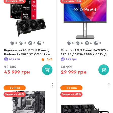
Знижка -2%
Знижка -18%
3
3
3
3
4
4
4
3
Відеокарта ASUS TUF Gaming
Монітор ASUS ProArt PA27JCV -
Radeon RX 9070 XT OC Edition
27" IPS / 5120x2880 / 60 Гц /
16GB GDDR6 (TUF-RX9070XT-
Adaptive Sync / Pivot / HAS
439
грн
5/5
299
грн
O16G-GAMING)
44 800
36 499
43 999 грн
29 999 грн
Уцінка
Уцінка
Знижка -14%
Знижка -17%