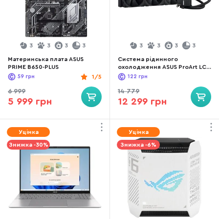
3
3
3
3
3
3
3
3
Материнська плата ASUS
Система рідинного
PRIME B650-PLUS
охолодження ASUS ProArt LC
420 (90RC00N0-M0UAY0)
59
грн
1/5
122
грн
6 999
14 779
5 999 грн
12 299 грн
Уцінка
Уцінка
Знижка -30%
Знижка -6%