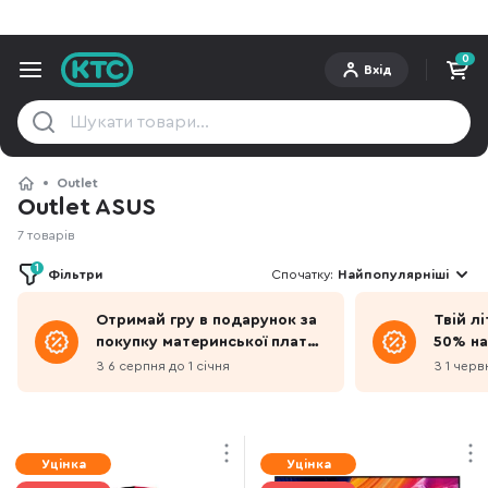
0
Вхід
Outlet
Outlet ASUS
7 товарів
1
Фільтри
Спочатку:
Найпопулярніші
Отримай гру в подарунок за
Твій л
покупку материнської плати
50% на
ASUS на Intel® Z890 або B860
З 6 серпня до 1 січня
З 1 черв
Уцінка
Уцінка