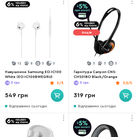
Акція
12
8
3
3
3
3
3
Навушники Samsung EO-IC100
Гарнітура Canyon CNS-
White (EO-IC100BWEGRU)
CHS01BO Black/Orange
5
грн
5/5
3
грн
3,3/5
549 грн
319 грн
Відправимо сьогодні
Відправимо сьогодні