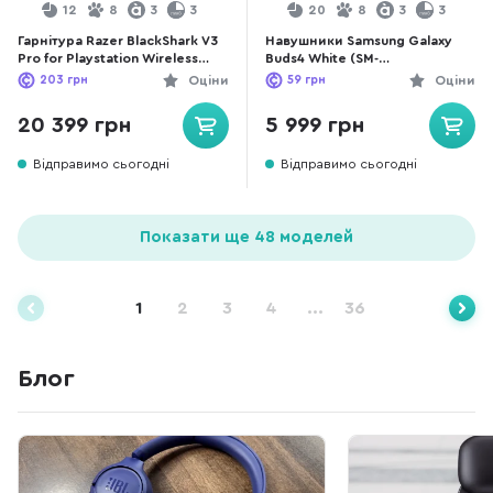
12
8
3
3
20
8
3
3
Гарнітура Razer BlackShark V3
Навушники Samsung Galaxy
Pro for Playstation Wireless
Buds4 White (SM-
Black (RZ04-05400500-R3G1)
R540NZWASEK)
203
грн
Оціни
59
грн
Оціни
20 399 грн
5 999 грн
Відправимо сьогодні
Відправимо сьогодні
Показати ще 48 моделей
1
2
3
4
...
36
Блог