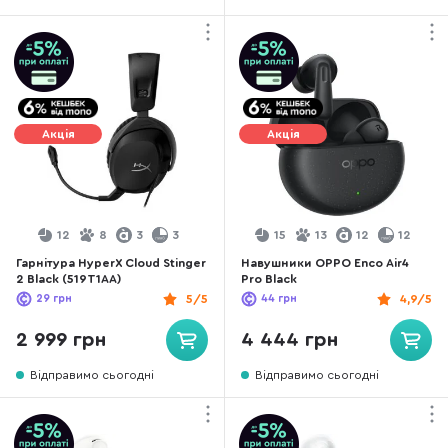
Акція
Акція
12
8
3
3
15
13
12
12
Гарнітура HyperX Cloud Stinger
Навушники OPPO Enco Air4
2 Black (519T1AA)
Pro Black
29
грн
5/5
44
грн
4,9/5
2 999 грн
4 444 грн
Відправимо сьогодні
Відправимо сьогодні