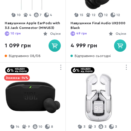
10
4
7
4
15
12
12
12
Навушники Apple EarPods with
Навушники Final Audio UX2000
3.5 Jack Connector (MWU53)
Black
10
грн
Оціни
49
грн
Оціни
1 099 грн
4 999 грн
Відправимо 08/08
Відправимо сьогодні
Знижка -14%
14
9
10
8
3
3
3
3