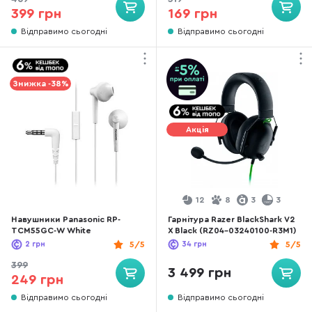
399 грн
169 грн
Відправимо сьогодні
Відправимо сьогодні
Знижка -38%
Акція
12
8
3
3
Навушники Panasonic RP-
Гарнітура Razer BlackShark V2
TCM55GC-W White
X Black (RZ04-03240100-R3M1)
2
грн
5/5
34
грн
5/5
399
3 499 грн
249 грн
Відправимо сьогодні
Відправимо сьогодні