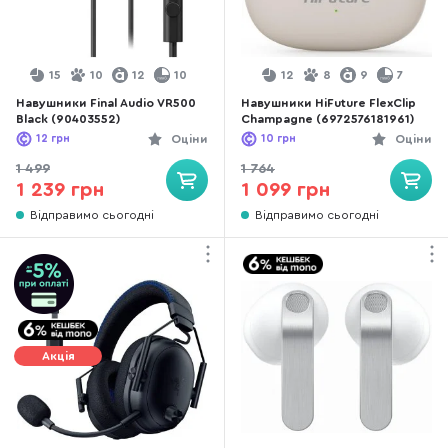
15
10
12
10
12
8
9
7
Навушники Final Audio VR500
Навушники HiFuture FlexClip
Black (90403552)
Champagne (6972576181961)
12
грн
Оціни
10
грн
Оціни
1 499
1 764
1 239 грн
1 099 грн
Відправимо сьогодні
Відправимо сьогодні
Акція