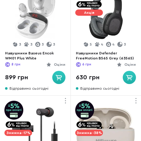
Акція
3
3
3
3
5
4
4
3
Навушники Baseus Encok
Навушники Defender
WM01 Plus White
FreeMotion B565 Grey (63565)
8
грн
Оціни
6
грн
Оціни
899 грн
630 грн
Відправимо сьогодні
Відправимо сьогодні
Знижка -17%
Знижка -38%