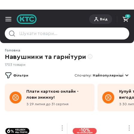
0
Вхід
Головна
Навушники та гарнітури
1703 товари
Фільтри
Спочатку:
Найпопулярніші
Плати карткою онлайн -
Купуй 
лови знижку!
вигодо
в чеку
З 29 липня до 31 серпня
З 30 лип