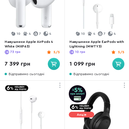
10
4
7
4
10
4
7
4
Навушники Apple AirPods 4
Навушники Apple EarPods with
White (MXP63)
Lightning (MWTY3)
73
грн
5/5
10
грн
5/5
7 399 грн
1 099 грн
Відправимо сьогодні
Відправимо сьогодні
Акція