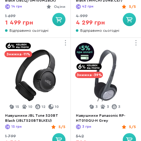
Black (JBLQTUM100M2BLK)
Black (WHCH720NB.CE7)
14
грн
Оціни
42
грн
5/5
1 699
4 999
1 499 грн
4 299 грн
Відправимо сьогодні
Відправимо сьогодні
Знижка -11%
Знижка -39%
15
10
12
10
3
3
3
Навушники JBL Tune 520BT
Навушники Panasonic RP-
Black (JBLT520BTBLKEU)
HT010GU-H Grey
15
грн
5/5
3
грн
5/5
1 799
542