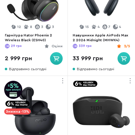
12
8
3
3
15
4
7
4
Гарнітура Hator Phoenix 2
Навушники Apple AirPods Max
Wireless Black (ESH40)
2 2026 Midnight (MHWK4)
29
грн
Оціни
339
грн
3/5
2 999 грн
33 999 грн
Відправимо сьогодні
Відправимо сьогодні
Знижка -13%