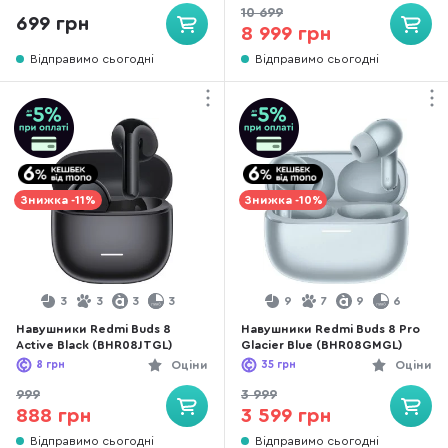
10 699
699 грн
8 999 грн
Відправимо сьогодні
Відправимо сьогодні
Знижка -11%
Знижка -10%
3
3
3
3
9
7
9
6
Навушники Redmi Buds 8
Навушники Redmi Buds 8 Pro
Active Black (BHR08JTGL)
Glacier Blue (BHR08GMGL)
8
грн
Оціни
35
грн
Оціни
999
3 999
888 грн
3 599 грн
Відправимо сьогодні
Відправимо сьогодні