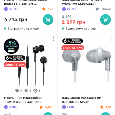
Buds3 FE Black (SM-
White (WFC510W.CE7)
R420NZKASEK)
47
грн
5/5
22
грн
Оціни
2 699
4 715 грн
2 299 грн
Відправимо сьогодні
Відправимо сьогодні
Знижка -47%
Знижка -15%
3
3
3
Навушники Panasonic RP-
Навушники Panasonic RP-
TCM115GC-K Black (RP-
HJE118GU-S Silver
TCM115GCK)
3
грн
4,8/5
1
грн
1/5
469
319