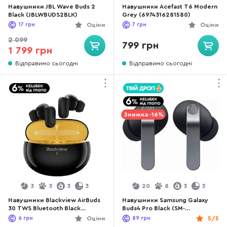
Навушники JBL Wave Buds 2
Навушники Acefast T6 Modern
Black (JBLWBUDS2BLK)
Grey (6974316281580)
17
грн
Оціни
7
грн
Оціни
2 099
799 грн
1 799 грн
Відправимо сьогодні
Відправимо сьогодні
Знижка -16%
3
3
3
3
20
8
3
3
Навушники Blackview AirBuds
Навушники Samsung Galaxy
30 TWS Bluetooth Black
Buds4 Pro Black (SM-
(6931548317890)
R640NZKASEK)
6
грн
Оціни
89
грн
5/5