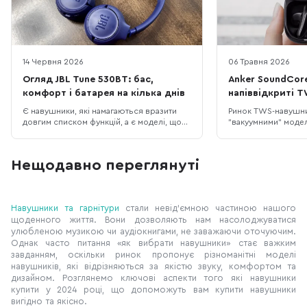
14 Червня 2026
06 Травня 2026
Огляд JBL Tune 530BT: бас,
Anker SoundCore
комфорт і батарея на кілька днів
напіввідкриті T
та AI-переклад
Є навушники, які намагаються вразити
Ринок TWS-навушн
довгим списком функцій, а є моделі, що
"вакуумними" модел
б’ють точно в повсякденні потреби:
ізолюють від шуму, 
легка конструкція, зрозуміле керування,
для тривалого носі
впізнаваний басовий характер і батарея,
Liberty Buds пропо
Нещодавно переглянуті
про яку не доводиться думати щодня. JBL
напіввідкритий диза
Tune 530BT належать саме до другої
але з технологіями 
категорії. Це бездротові накладні
адаптивне шумозаг
Навушники та гарнітури
стали невід'ємною частиною нашого
щоденного життя. Вони дозволяють нам насолоджуватися
улюбленою музикою чи аудіокнигами, не заважаючи оточуючим.
Однак часто питання «як вибрати навушники» стає важким
завданням, оскільки ринок пропонує різноманітні моделі
навушників, які відрізняються за якістю звуку, комфортом та
дизайном. Розглянемо ключові аспекти того які навушники
купити у 2024 році, що допоможуть вам купити навушники
вигідно та якісно.