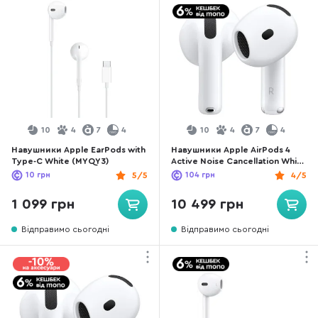
10
4
7
4
10
4
7
4
Навушники Apple EarPods with
Навушники Apple AirPods 4
Type-C White (MYQY3)
Active Noise Cancellation White
(MXP93)
10
грн
5/5
104
грн
4/5
1 099 грн
10 499 грн
Відправимо сьогодні
Відправимо сьогодні