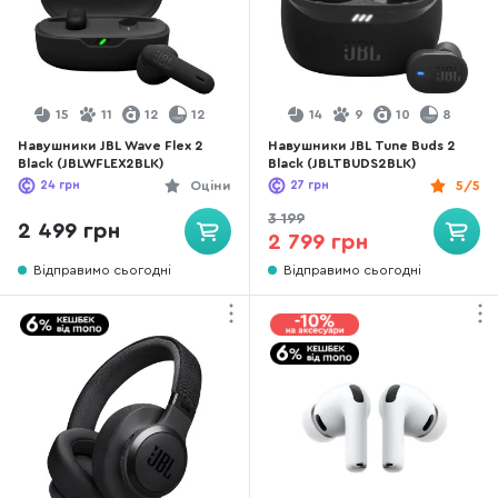
15
11
12
12
14
9
10
8
Навушники JBL Wave Flex 2
Навушники JBL Tune Buds 2
Black (JBLWFLEX2BLK)
Black (JBLTBUDS2BLK)
24
грн
Оціни
27
грн
5/5
3 199
2 499 грн
2 799 грн
Відправимо сьогодні
Відправимо сьогодні