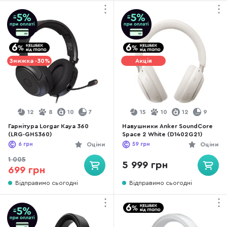
Знижка -30%
Акція
12
8
10
7
15
10
12
9
Гарнітура Lorgar Kaya 360
Навушники Anker SoundCore
(LRG-GHS360)
Space 2 White (D1402G21)
6
грн
Оціни
59
грн
Оціни
1 005
5 999 грн
699 грн
Відправимо сьогодні
Відправимо сьогодні