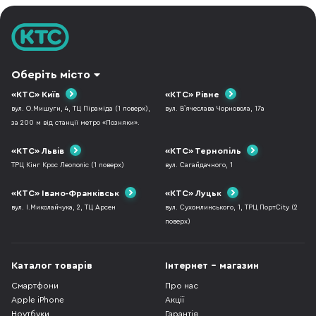
Оберіть місто
«КТС» Київ
«КТС» Рівне
вул. О.Мишуги, 4, ТЦ Піраміда (1 поверх),
вул. В`ячеслава Чорновола, 17а
за 200 м від станції метро «Позняки».
«КТС» Львів
«КТС» Тернопіль
ТРЦ Кінг Крос Леополіс (1 поверх)
вул. Сагайдачного, 1
«КТС» Івано-Франківськ
«КТС» Луцьк
вул. І.Миколайчука, 2, ТЦ Арсен
вул. Сухомлинського, 1, ТРЦ ПортCity (2
поверх)
Каталог товарів
Інтернет - магазин
Смартфони
Про нас
Apple iPhone
Акції
Ноутбуки
Гарантія