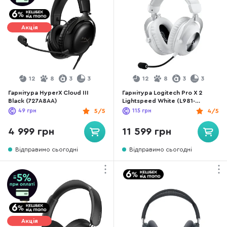
Акція
12
8
3
3
12
8
3
3
Гарнітура HyperX Cloud III
Гарнітура Logitech Pro X 2
Black (727A8AA)
Lightspeed White (L981-
001269)
49
грн
5/5
115
грн
4/5
4 999 грн
11 599 грн
Відправимо сьогодні
Відправимо сьогодні
Акція