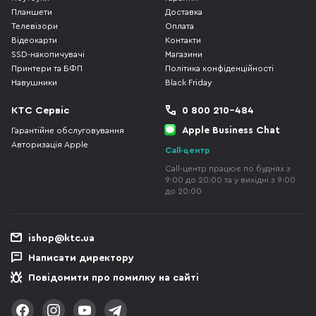
Планшети
Доставка
Телевізори
Оплата
Відеокарти
Контакти
SSD-накопичувачі
Магазини
Принтери та БФП
Політика конфіденційності
Навушники
Black Friday
КТС Сервіс
0 800 210-484
Apple Business Chat
Гарантійне обслуговування
Авторизація Apple
Call-центр
Call-центр працює по буднях з
9:00 до 20:00 та у вихідні з 9:00
до 20:00
ishop@ktc.ua
Написати директору
Повідомити про помилку на сайті