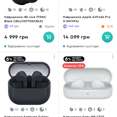
15
12
12
12
10
4
7
4
Навушники JBL Live 770NC
Навушники Apple AirPods Pro
Black (JBLLIVE770NCBLK)
3 (MFHP4)
49
грн
Оціни
140
грн
5/5
4 999 грн
14 099 грн
Відправимо сьогодні
Відправимо сьогодні
Знижка -15%
12
8
3
3
3
3
3
3
Навушники Samsung Galaxy
Навушники Sony WF-C510