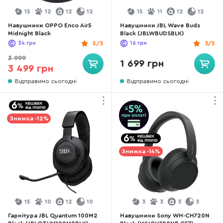
15
12
12
12
15
11
12
12
Навушники OPPO Enco Air5
Навушники JBL Wave Buds
Midnight Black
Black (JBLWBUDSBLK)
34
грн
5/5
16
грн
3/5
3 999
1 699 грн
3 499 грн
Відправимо сьогодні
Відправимо сьогодні
Знижка -12%
Знижка -14%
15
10
12
10
3
3
3
3
Гарнітура JBL Quantum 100M2
Навушники Sony WH-CH720N