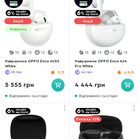
Акція
Акція
Новинка
15
12
12
12
15
13
12
12
Навушники OPPO Enco Air5S
Навушники OPPO Enco Air4
White
Pro White
55
грн
5/5
44
грн
4,9/5
5 555 грн
4 444 грн
Відправимо сьогодні
Відправимо сьогодні
Знижка -13%