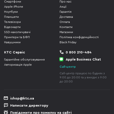
Смартфони
Про нас
Apple iPhone
Акції
Ноутбуки
Гарантія
Планшети
Доставка
Телевізори
Оплата
Відеокарти
Контакти
SSD-накопичувачі
Магазини
Принтери та БФП
Політика конфіденційності
Навушники
Black Friday
КТС Сервіс
0 800 210-484
Apple Business Chat
Гарантійне обслуговування
Авторизація Apple
Call-центр
Call-центр працює по буднях з
9:00 до 20:00 та у вихідні з 9:00
до 20:00
ishop@ktc.ua
Написати директору
Повідомити про помилку на сайті