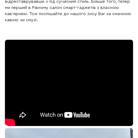
відреставрувавши її під сучасний стиль. Більше того, тепер
ми перший в Рівному салон смарт-гаджетів з власною
кав'ярнею. Тож поспішайте до нашого Juicy Bar за смачною
кавою чи смузі.