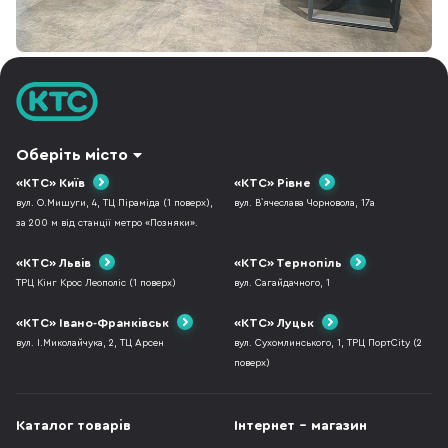
Нещодавно переглянуті
Оберіть місто
«КТС» Київ
«КТС» Рівне
вул. О.Мишуги, 4, ТЦ Піраміда (1 поверх),
вул. В`ячеслава Чорновола, 17а
за 200 м від станції метро «Позняки».
«КТС» Львів
«КТС» Тернопіль
ТРЦ Кінг Крос Леополіс (1 поверх)
вул. Сагайдачного, 1
«КТС» Івано-Франківськ
«КТС» Луцьк
вул. І.Миколайчука, 2, ТЦ Арсен
вул. Сухомлинського, 1, ТРЦ ПортCity (2
поверх)
Каталог товарів
Інтернет - магазин