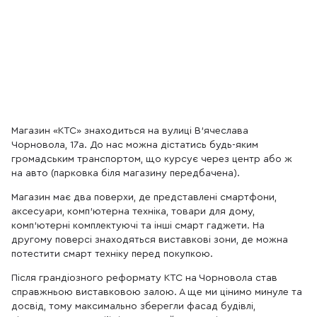
Магазин «КТС» знаходиться на вулиці В'ячеслава
Чорновола, 17а. До нас можна дістатись будь-яким
громадським транспортом, що курсує через центр або ж
на авто (парковка біля магазину передбачена).
Магазин має два поверхи, де представлені смартфони,
аксесуари, комп'ютерна техніка, товари для дому,
комп'ютерні комплектуючі та інші смарт гаджети. На
другому поверсі знаходяться виставкові зони, де можна
потестити смарт техніку перед покупкою.
Після грандіозного реформату КТС на Чорновола став
справжньою виставковою залою. А ще ми цінимо минуле та
досвід, тому максимально зберегли фасад будівлі,