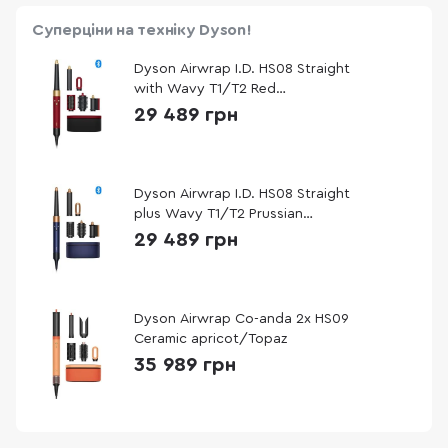
Суперціни на техніку Dyson!
Dyson Airwrap I.D. HS08 Straight
with Wavy T1/T2 Red
Velvet/Gold
29 489 грн
Dyson Airwrap I.D. HS08 Straight
plus Wavy T1/T2 Prussian
Blue/Rich Copper
29 489 грн
Dyson Airwrap Co-anda 2x HS09
Ceramic apricot/Topaz
35 989 грн