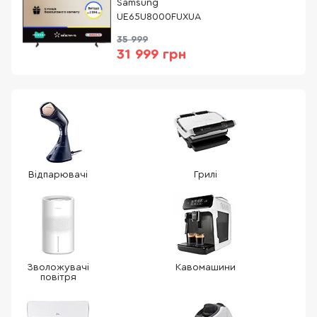
Samsung
UE65U8000FUXUA
35 999
31 999 грн
Відпарювачі
Грилі
Зволожувачі
Кавомашини
повітря