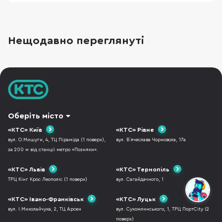
Нещодавно переглянуті
Оберіть місто
«КТС» Київ
«КТС» Рівне
вул. О.Мишуги, 4, ТЦ Піраміда (1 поверх),
вул. В`ячеслава Чорновола, 17а
за 200 м від станції метро «Позняки».
«КТС» Львів
«КТС» Тернопіль
ТРЦ Кінг Крос Леополіс (1 поверх)
вул. Сагайдачного, 1
«КТС» Івано-Франківськ
«КТС» Луцьк
вул. І.Миколайчука, 2, ТЦ Арсен
вул. Сухомлинського, 1, ТРЦ ПортCity (2
поверх)