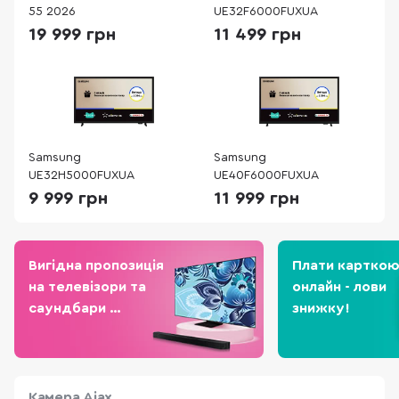
55 2026
UE32F6000FUXUA
19 999 грн
11 499 грн
Samsung
Samsung
UE32H5000FUXUA
UE40F6000FUXUA
9 999 грн
11 999 грн
Вигідна пропозиція
Плати картко
на телевізори та
онлайн - лови
саундбари
знижку!
Samsung
Камера Ajax