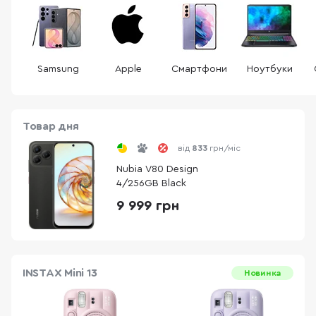
Samsung
Apple
Смартфони
Ноутбуки
Товар дня
від
833
грн/міс
Nubia V80 Design
4/256GB Black
9 999 грн
INSTAX Mini 13
Новинка