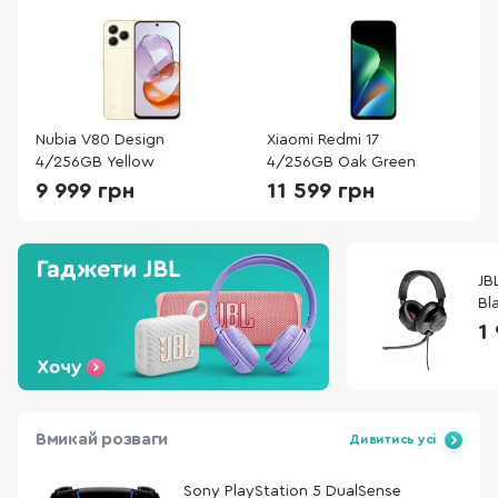
Nubia V80 Design
Xiaomi Redmi 17
4/256GB Yellow
4/256GB Oak Green
9 999 грн
11 599 грн
JB
Bl
1
Вмикай розваги
Дивитись усі
Sony PlayStation 5 DualSense