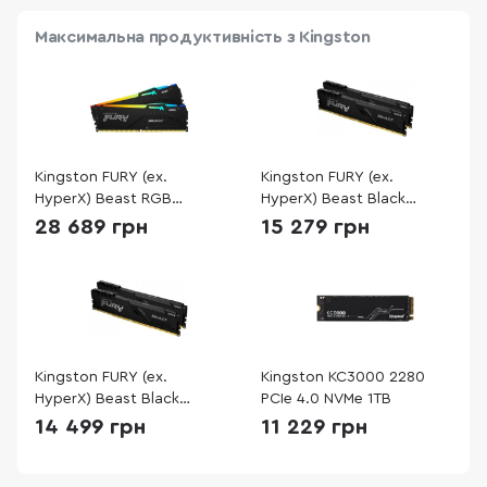
Максимальна продуктивність з Kingston
Kingston FURY (ex.
Kingston FURY (ex.
HyperX) Beast RGB
HyperX) Beast Black
XMP Black DDR5
DDR4 2x16GB
28 689 грн
15 279 грн
2x16GB
Kingston FURY (ex.
Kingston KC3000 2280
HyperX) Beast Black
PCIe 4.0 NVMe 1TB
DDR4 2x16GB
14 499 грн
11 229 грн