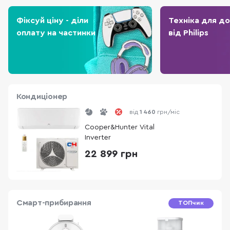
Фіксуй ціну - діли
Техніка для д
оплату на частинки
від Philips
Кондиціонер
від
1 460
грн/міс
Cooper&Hunter Vital
Inverter
22 899 грн
Смарт-прибирання
ТОПчик