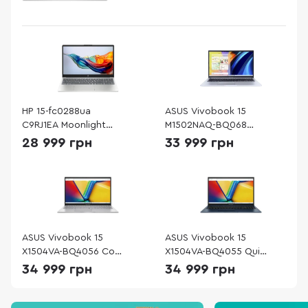
HP 15-fc0288ua
ASUS Vivobook 15
C9RJ1EA Moonlight
M1502NAQ-BQ068
Blue
Cool Silver
28 999 грн
33 999 грн
ASUS Vivobook 15
ASUS Vivobook 15
X1504VA-BQ4056 Cool
X1504VA-BQ4055 Quiet
Silver
Blue
34 999 грн
34 999 грн