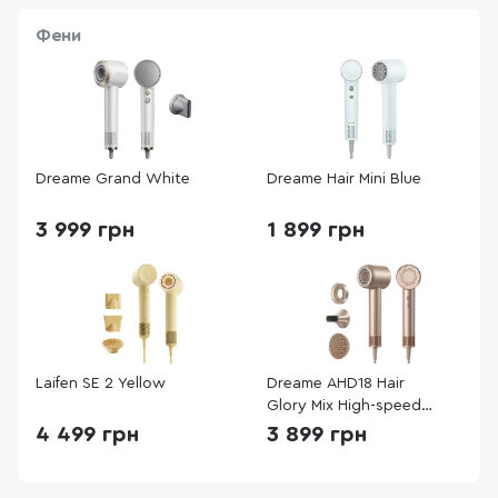
Фени
Dreame Grand White
Dreame Hair Mini Blue
3 999 грн
1 899 грн
Laifen SE 2 Yellow
Dreame AHD18 Hair
Glory Mix High-speed
Hair Dryer Gold
4 499 грн
3 899 грн