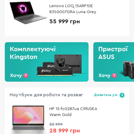
Lenovo LOQ 15ARP10E
83S0007GRA Luna Grey
55 999 грн
Ноутбуки для роботи та розваг
Дивитись усі
HP 15-fc0287ua C9RJ0EA
Warm Gold
33 999
28 999 грн