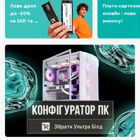
Лови дроп
Плати картко
до -20%
онлайн - лови
на SSD та
знижку!
оперативну
пам'ять