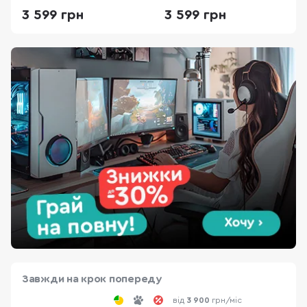
Starlight Blue
Purple
3 599 грн
3 599 грн
Завжди на крок попереду
від
3 900
грн/міс