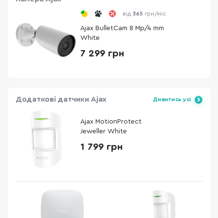
від
365
грн/міс
Ajax BulletCam 8 Mp/4 mm
White
7 299 грн
Додаткові датчики Ajax
Дивитись усі
Ajax MotionProtect
Jeweller White
1 799 грн