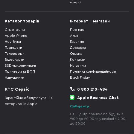
поверх)
Каталог товарів
Інтернет - магазин
Смартфони
Про нас
Apple iPhone
Акції
Ноутбуки
Гарантія
Планшети
Доставка
Телевізори
Оплата
Відеокарти
Контакти
SSD-накопичувачі
Магазини
Принтери та БФП
Політика конфіденційності
Навушники
Black Friday
КТС Сервіс
0 800 210-484
Apple Business Chat
Гарантійне обслуговування
Авторизація Apple
Call-центр
Call-центр працює по буднях з
9:00 до 20:00 та у вихідні з 9:00
до 20:00