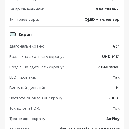
За призначенням:
Для спальні
Тип телевізора:
QLED - телевізор
Екран
Діагональ екрану:
43"
Роздільна здатність екрану:
UHD (4K)
Роздільна здатність екрану:
3840×2160
LED підсвітка:
Так
Вигнутий дисплей:
Ні
Частота оновлення екрану:
50 Гц
Технологія HDR:
Так
Трансляція екрану:
AirPlay