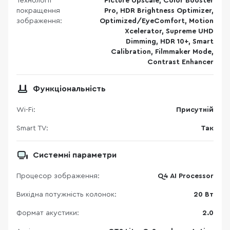
Технології
Picture Upscale, Color Booster
покращення
Pro, HDR Brightness Optimizer,
зображення:
Optimized/EyeComfort, Motion
Xcelerator, Supreme UHD
Dimming, HDR 10+, Smart
Calibration, Filmmaker Mode,
Contrast Enhancer
Функціональність
Wi-Fi:
Присутній
Smart TV:
Так
Системні параметри
Процесор зображення:
Q4 AI Processor
Вихідна потужність колонок:
20 Вт
Формат акустики:
2.0