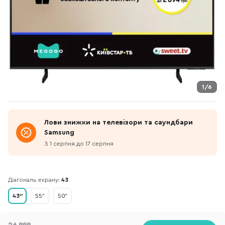
1/6
Лови знижки на телевізори та саундбари
Samsung
З 1 серпня до 17 серпня
Діагональ екрану:
43
43"
55"
50"