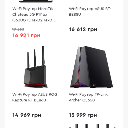
Wi-Fi Роутер MikroTik
Wi-Fi Роутер ASUS RT-
Chateau 5G R17 ax
BE88U
(S53UG+5HaxD2HaxD-
TC&RG650E-EU)
16 612 грн
17 553
16 921 грн
Wi-Fi Роутер ASUS ROG
Wi-Fi Роутер TP-Link
Rapture RT-BE86U
Archer GE550
14 969 грн
13 999 грн