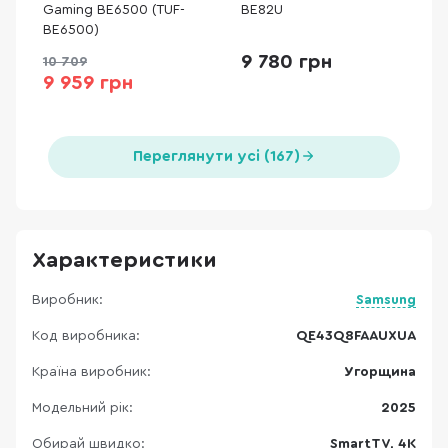
Gaming BE6500 (TUF-
BE82U
BE6500)
9 780 грн
10 709
9 959 грн
Переглянути усі (167)
Характеристики
Виробник:
Samsung
Код виробника:
QE43Q8FAAUXUA
Країна виробник:
Угорщина
Модельний рік:
2025
Обирай швидко:
SmartTV, 4K