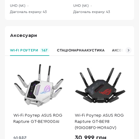
UHD (4K)
UHD (4K)
U
Діагональ екрану: 43
Діагональ екрану: 43
Д
Аксесуари
WI-FI РОУТЕРИ
167
СТАЦІОНАРНА АКУСТИКА
АКСЕСУАРИ ДЛ
Wi-Fi Роутер ASUS ROG
Wi-Fi Роутер ASUS ROG
Rapture GT-BE19000AI
Rapture GT-BE98
(90IG08F0-MO9A0V)
30 999 грн
41 537