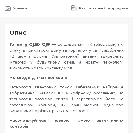
Готівкою
Безготівковий розрахунок
Опис
Samsung QLED Q8F
— це дивовижні 4К телевізори, які
стануть прикрасою дому та порталом у світ улюблених
ТВ шоу і фільмів. Ультратонкий дизайн підкреслить
інтер'єр у будь-якому стилі, а новітні технології
відкриють красу контенту у 4К.
Мільярд відтінків кольорів
Технологія квантових точок забезпечує найкраще
зображення. Завдяки 100% колірному охопленню, ця
технологія вловлює світло і перетворює його на
захоплюючі кольори, які залишаються однаково
виразними на різних рівнях яскравості.
Насолоджуйтесь повною гамою автентичних
кольорів