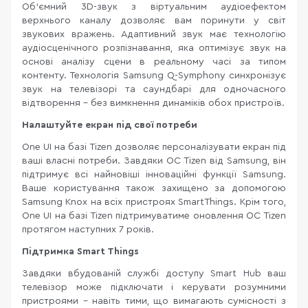
Об'ємний 3D-звук з віртуальним аудіоефектом
верхнього каналу дозволяє вам поринути у світ
звукових вражень. Адаптивний звук має технологію
аудіосценічного розпізнавання, яка оптимізує звук на
основі аналізу сцени в реальному часі за типом
контенту. Технологія Samsung Q-Symphony синхронізує
звук на телевізорі та саундбарі для одночасного
відтворення – без вимкнення динаміків обох пристроїв.
Налаштуйте екран під свої потреби
One UI на базі Tizen дозволяє персоналізувати екран під
ваші власні потреби. Завдяки ОС Tizen від Samsung, він
підтримує всі найновіші інноваційні функції Samsung.
Ваше користування також захищено за допомогою
Samsung Knox на всіх пристроях SmartThings. Крім того,
One UI на базі Tizen підтримуватиме оновлення ОС Tizen
протягом наступних 7 років.
Підтримка Smart Things
Завдяки вбудованій службі доступу Smart Hub ваш
телевізор може підключати і керувати розумними
пристроями – навіть тими, що вимагають сумісності з