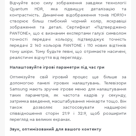
Відчуйте всю силу зображення завдяки технології
Quantum HDR, яка підвищує деталізацію та
контрастність. Динамічне відображення тонів HDR10+
створює більш глибокий чорний колір, яскравіші
зображення та деталі. Сертифікат «Підтверджено
PANTONE», що є визнаним експертами галузі символом
точності передачі кольору, підтверджує точність
передачі 2 140 кольорів PANTONE і 110 нових відтінків
тону шкіри. Тому будьте певні, що отримаєте насичені,
реалістичні відчуття від перегляду.
Налаштовуйте ігрові параметри під час гри
Оптимізуйте свій ігровий процес ще більше за
допомогою панелі ігрових налаштувань. Телевізори
Samsung мають зручне ігрове меню для налаштування
таких параметрів, як частота кадрів у секунду,
затримка введення, масштабування мінікарти тощо. Він
також дозволяє застосовувати надширокі
співвідношення сторін 21:9 і 32:9, щоб розширити
перегляд на великих екранах.
Звук, оптимізований для вашого контенту