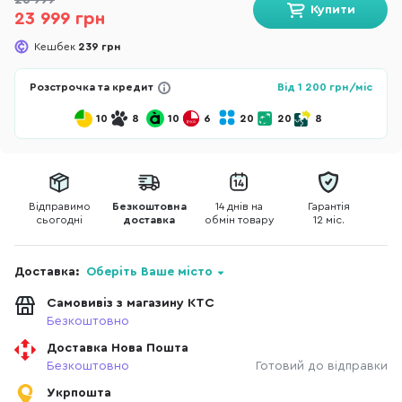
26 999
Купити
23 999 грн
Кешбек
239 грн
Розстрочка та кредит
Від
1 200
грн/міс
10
8
10
6
20
20
8
Відправимо
Безкоштовна
14 днів на
Гарантія
сьогодні
доставка
обмін товару
12 міс.
Доставка:
Оберіть Ваше місто
Самовивіз з магазину КТС
Безкоштовно
Доставка Нова Пошта
Безкоштовно
Готовий до відправки
Укрпошта