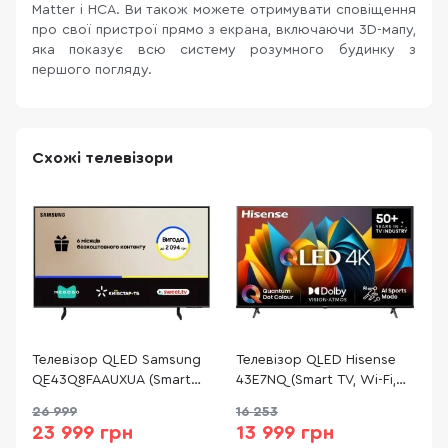
Matter і HCA. Ви також можете отримувати сповіщення
про свої пристрої прямо з екрана, включаючи 3D-мапу,
яка показує всю систему розумного будинку з
першого погляду.
Схожі телевізори
Телевізор QLED Samsung
Телевізор QLED Hisense
Т
QE43Q8FAAUXUA (Smart
43E7NQ (Smart TV, Wi-Fi,
4
TV, Wi-Fi, 3840x2160)
3840x2160)
W
26 999
16 253
23 999 грн
13 999 грн