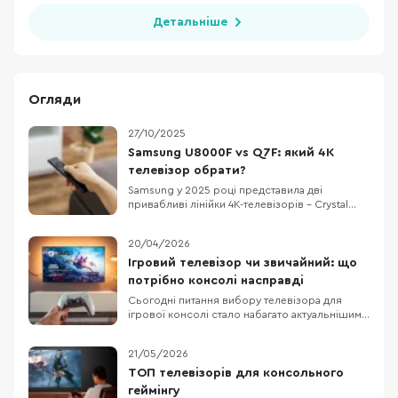
Детальніше
Огляди
27/10/2025
Samsung U8000F vs Q7F: який 4K
телевізор обрати?
Samsung у 2025 році представила дві
привабливі лінійки 4K-телевізорів – Crystal
UHD U8000F та QLED Q7F. Вони доступні з
різними діагоналями, що підходить як для
20/04/2026
невеликих кімнат, так і для просторих
віталень. Обидві серії поєднують сучасні
Ігровий телевізор чи звичайний: що
технології з красивим тонким дизайном. Та
потрібно консолі насправді
постає питання: чи
Сьогодні питання вибору телевізора для
ігрової консолі стало набагато актуальнішим,
ніж кілька років тому. Сучасні консолі від Sony
та Microsoft вже вміють працювати з 4K, 120
21/05/2026
Гц, VRR та ALLM, а виробники телевізорів
активно просувають це як аргумент для
ТОП телевізорів для консольного
покупки. На цьому тлі легко вирішити, що без
геймінгу