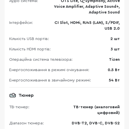
Аудіо система:
OTS Lite, Q-Symphony, Active
Voice Amplifier, Adaptive Sound+,
Adaptive Sound
Інтерфейси:
CI Slot, HDMi, RJ45 (LAN), S/PDIF,
USB 2.0
Кількість USB портів:
2 шт
Кількість HDMI портів:
3 шт
Операційна система телевізора:
Tizen
Енергоспоживання в режимі очікування:
0.5 Вт
Енергоспоживання в звичайному режимі:
54 Вт
Тюнер
ТВ-тюнер:
ТВ-тюнер (аналоговий
цифровий)
Діапазон тюнера:
DVB-T2, DVB-C, DVB-S2