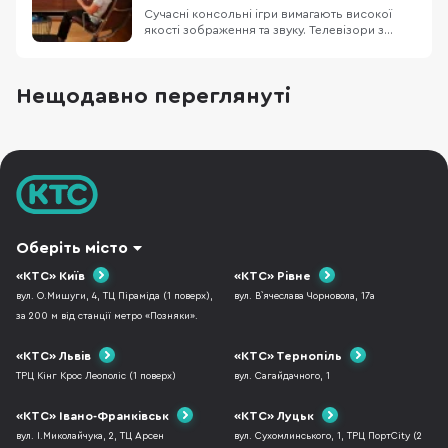
Сучасні консольні ігри вимагають високої
якості зображення та звуку. Телевізори з
роздільною здатністю 4K (3840×2160)
передають чіткі деталі, а підтримка технології
HDR робить кольори насиченішими і
Нещодавно переглянуті
яскравішими. Висока частота оновлення
кадрів забезпечує плавну картинку без
розмиття в динамічних сце
Оберіть місто
«КТС» Київ
«КТС» Рівне
вул. О.Мишуги, 4, ТЦ Піраміда (1 поверх),
вул. В`ячеслава Чорновола, 17а
за 200 м від станції метро «Позняки».
«КТС» Львів
«КТС» Тернопіль
ТРЦ Кінг Крос Леополіс (1 поверх)
вул. Сагайдачного, 1
«КТС» Івано-Франківськ
«КТС» Луцьк
вул. І.Миколайчука, 2, ТЦ Арсен
вул. Сухомлинського, 1, ТРЦ ПортCity (2