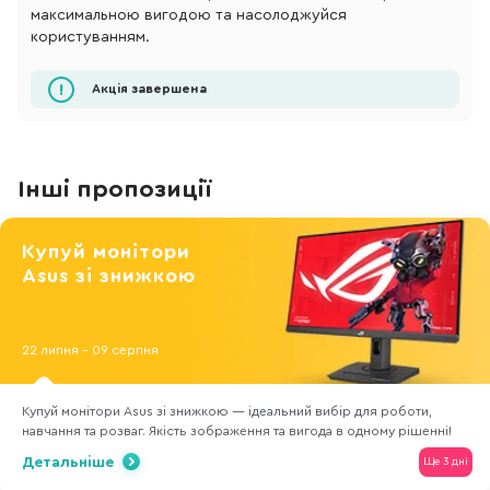
максимальною вигодою та насолоджуйся
користуванням.
Акція завершена
Інші пропозиції
Купуй монітори
Asus зі знижкою
22 липня - 09 серпня
Купуй монітори Asus зі знижкою — ідеальний вибір для роботи,
навчання та розваг. Якість зображення та вигода в одному рішенні!
Детальніше
Ще 3 дні