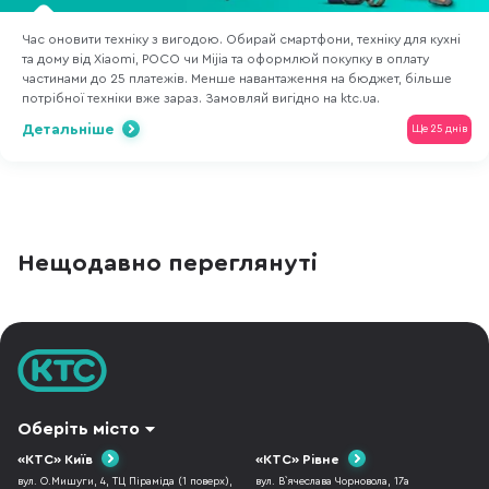
Час оновити техніку з вигодою. Обирай смартфони, техніку для кухні
та дому від Xiaomi, POCO чи Mijia та оформлюй покупку в оплату
частинами до 25 платежів. Менше навантаження на бюджет, більше
потрібної техніки вже зараз. Замовляй вигідно на ktc.ua.
Детальніше
Ще 25 днів
Нещодавно переглянуті
Оберіть місто
«КТС» Київ
«КТС» Рівне
вул. О.Мишуги, 4, ТЦ Піраміда (1 поверх),
вул. В`ячеслава Чорновола, 17а