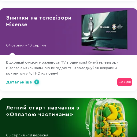
Знижки на телевізори
Hisense
04 серпня - 10 серпня
Відкривай сучасні можливості TV в один клік! Купуй телевізори
Hisense з максимальною вигодою та насолоджуйся яскравим
контентом у Full HD на повну!
Детальніше
Ще 4 дні
Легкий старт навчання з
«Оплатою частинами»
05 серпня - 18 вересня