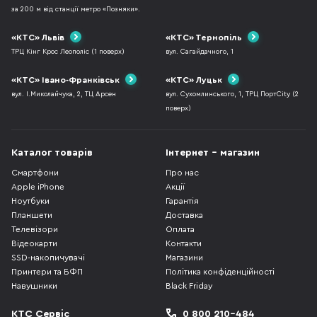
за 200 м від станції метро «Позняки».
«КТС» Львів
«КТС» Тернопіль
ТРЦ Кінг Крос Леополіс (1 поверх)
вул. Сагайдачного, 1
«КТС» Івано-Франківськ
«КТС» Луцьк
вул. І.Миколайчука, 2, ТЦ Арсен
вул. Сухомлинського, 1, ТРЦ ПортCity (2
поверх)
Каталог товарів
Інтернет - магазин
Смартфони
Про нас
Apple iPhone
Акції
Ноутбуки
Гарантія
Планшети
Доставка
Телевізори
Оплата
Відеокарти
Контакти
SSD-накопичувачі
Магазини
Принтери та БФП
Політика конфіденційності
Навушники
Black Friday
КТС Сервіс
0 800 210-484