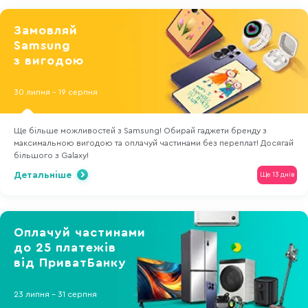
Замовляй
Samsung
з вигодою
30 липня - 19 серпня
Ще більше можливостей з Samsung! Обирай гаджети бренду з
максимальною вигодою та оплачуй частинами без переплат! Досягай
більшого з Galaxy!
Детальніше
Ще 13 днів
Оплачуй частинами
до 25 платежів
від ПриватБанку
23 липня - 31 серпня