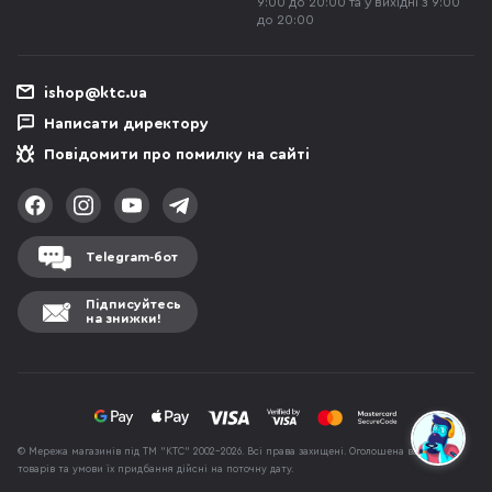
9:00 до 20:00 та у вихідні з 9:00
до 20:00
ishop@ktc.ua
Написати директору
Повідомити про помилку на сайті
Telegram-бот
Підписуйтесь
на знижки!
© Мережа магазинів під ТМ "КТС" 2002-2026. Всі права захищені. Оголошена вартість
товарів та умови їх придбання дійсні на поточну дату.