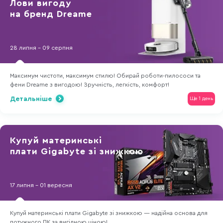
Лови вигоду
на бренд Dreame
28 липня - 09 серпня
Максимум чистоти, максимум стилю! Обирай роботи-пилососи та
фени Dreame з вигодою! Зручність, легкість, комфорт!
Детальніше
Ще 1 день
Купуй материнські
плати Gigabyte зі знижкою
17 липня - 01 вересня
Купуй материнські плати Gigabyte зі знижкою — надійна основа для
потужного ПК за вигідною ціною!