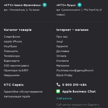
«КТС» Івано-Франківськ
«КТС» Луцьк
вул. І.Миколайчука, 2, ТЦ Арсен
вул. Сухомлинського, 1, ТРЦ ПортCity (2
поверх)
Каталог товарів
Інтернет - магазин
Смартфони
Про нас
Apple iPhone
Акції
Ноутбуки
Гарантія
Планшети
Доставка
Телевізори
Оплата
Відеокарти
Контакти
SSD-накопичувачі
Магазини
Принтери та БФП
Політика конфіденційності
Навушники
Black Friday
КТС Сервіс
0 800 210-484
Apple Business Chat
Гарантійне обслуговування
Авторизація Apple
Call-центр
Call-центр працює по буднях з