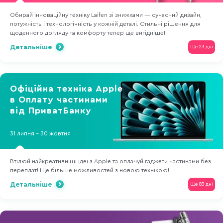
Обирай інноваційну техніку Laifen зі знижками — сучасний дизайн,
потужність і технологічність у кожній деталі. Стильні рішення для
щоденного догляду та комфорту тепер ще вигідніше!
Детальніше
Ще 23 дні
Офіційна техніка Apple
в Оплату частинами
від ПриватБанку
31 липня - 30 жовтня
Втілюй найкреативніші ідеї з Apple та оплачуй гаджети частинами без
переплат! Ще більше можливостей з новою технікою!
Детальніше
Ще 83 дні