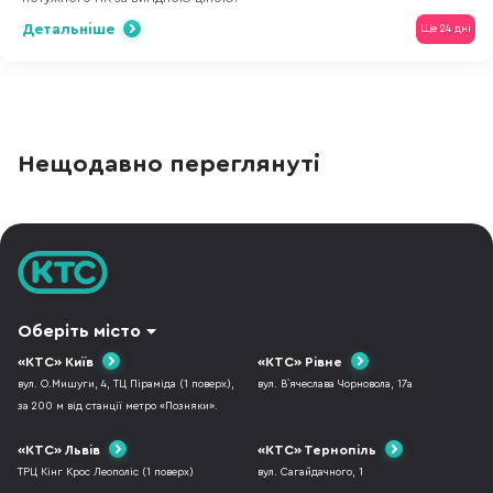
Детальніше
Ще 24 дні
Нещодавно переглянуті
Оберіть місто
«КТС» Київ
«КТС» Рівне
вул. О.Мишуги, 4, ТЦ Піраміда (1 поверх),
вул. В`ячеслава Чорновола, 17а
за 200 м від станції метро «Позняки».
«КТС» Львів
«КТС» Тернопіль
ТРЦ Кінг Крос Леополіс (1 поверх)
вул. Сагайдачного, 1