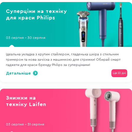
Суперціни на техніку
для краси Philips
03 серпня - 30 серпня
Ідеальна укладка з крутим стайлером, гладенька шкіра з стильним
тримером та нова зачіска з машинкою для стрижки! Обирай смарт
гаджети для краси бренду Philips за суперцінами!
Детальніше
Ще 22 дні
Знижки на
техніку Laifen
03 серпня - 31 серпня