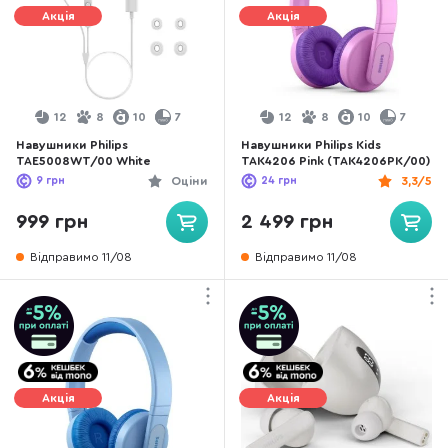
Акція
Акція
12
8
10
7
12
8
10
7
Навушники Philips
Навушники Philips Kids
TAE5008WT/00 White
TAK4206 Pink (TAK4206PK/00)
9
грн
Оціни
24
грн
3,3/5
999 грн
2 499 грн
Відправимо 11/08
Відправимо 11/08
Акція
Акція