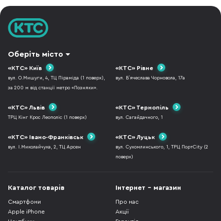
Оск
аудіо почи
Оберіть місто
«КТС» Київ
«КТС» Рівне
вул. О.Мишуги, 4, ТЦ Піраміда (1 поверх),
вул. В`ячеслава Чорновола, 17а
за 200 м від станції метро «Позняки».
«КТС» Львів
«КТС» Тернопіль
ТРЦ Кінг Крос Леополіс (1 поверх)
вул. Сагайдачного, 1
«КТС» Івано-Франківськ
«КТС» Луцьк
вул. І.Миколайчука, 2, ТЦ Арсен
вул. Сухомлинського, 1, ТРЦ ПортCity (2
поверх)
Каталог товарів
Інтернет - магазин
Смартфони
Про нас
Apple iPhone
Акції