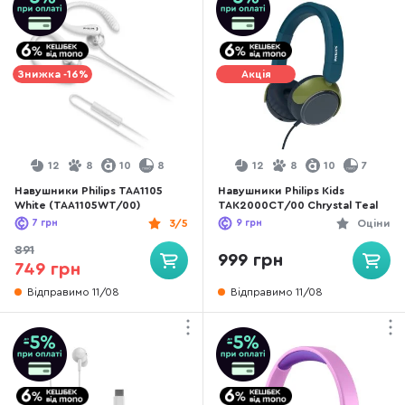
Знижка -16%
Акція
12
8
10
8
12
8
10
7
Навушники Philips TAA1105
Навушники Philips Kids
White (TAA1105WT/00)
TAK2000CT/00 Chrystal Teal
7
грн
3/5
9
грн
Оціни
891
999 грн
749 грн
Відправимо 11/08
Відправимо 11/08