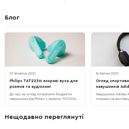
Блог
27 Жовтня 2021
14 Квітня 2021
Philips TAT2236: яскраві вуха для
Огляд спортивн
розмов та аудіокниг
навушників Adid
До нас на огляд потрапили бюджетні
Навушники Adidas 
навушники від Philips з назвою TAT2236.
показані на виставці
Передусім хочеться сказати, що для
виготовлені у тісній
Philips, як і для Sony, вже давно пора
шведською компані
найняти спеціаліста з неймінгу, який би
Дехто з недовірою 
Нещодавно переглянуті
генерував простіші назви. КОМПЛЕКТАЦІЯ
що спортивні бренд
ТА ДИЗАЙН В коробці є кейс з
спеціалізуються на 
навушниками та кабель для заряджання.
тим більше не маю