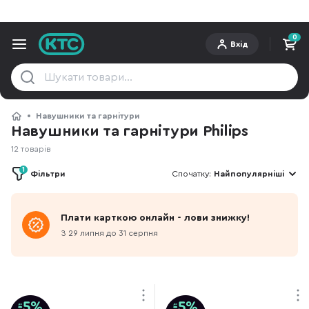
0
Вхід
Навушники та гарнітури
Навушники та гарнітури Philips
12 товарів
1
Фільтри
Спочатку:
Найпопулярніші
Плати карткою онлайн - лови знижку!
З 29 липня до 31 серпня