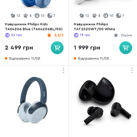
12
8
10
7
12
8
10
7
Навушники Philips Kids
Навушники Philips
TAK4206 Blue (TAK4206BL/00)
TAT2520WT/00 White
24
грн
3,3/5
19
грн
Оціни
2 499 грн
1 999 грн
Відправимо 11/08
Відправимо 11/08