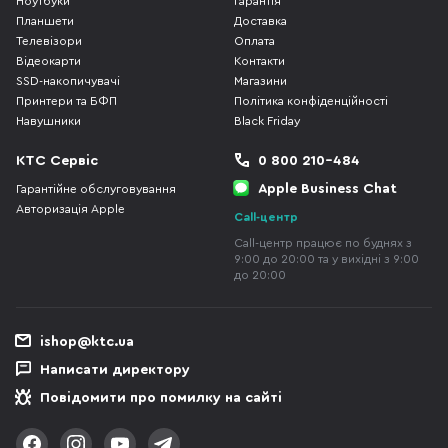
Ноутбуки
Гарантія
Планшети
Доставка
Телевізори
Оплата
Відеокарти
Контакти
SSD-накопичувачі
Магазини
Принтери та БФП
Політика конфіденційності
Навушники
Black Friday
КТС Сервіс
0 800 210-484
Apple Business Chat
Гарантійне обслуговування
Авторизація Apple
Call-центр
Call-центр працює по буднях з
9:00 до 20:00 та у вихідні з 9:00
до 20:00
ishop@ktc.ua
Написати директору
Повідомити про помилку на сайті