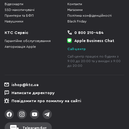
Відеокарти
Контакти
SSD-накопичувачі
Магазини
Принтери та БФП
Політика конфіденційності
Навушники
Black Friday
КТС Сервіс
0 800 210-484
Apple Business Chat
Гарантійне обслуговування
Авторизація Apple
Call-центр
Call-центр працює по буднях з
9:00 до 20:00 та у вихідні з 9:00
до 20:00
ishop@ktc.ua
Написати директору
Повідомити про помилку на сайті
Telegram-бот