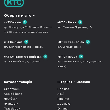
Оберіть місто
«КТС» Київ
«КТС» Рівне
вул. О.Мишуги, 4, ТЦ Піраміда (1 поверх),
вул. В`ячеслава Чорновола, 17а
за 200 м від станції метро «Позняки».
«КТС» Львів
«КТС» Тернопіль
ТРЦ Кінг Крос Леополіс (1 поверх)
вул. Сагайдачного, 1
«КТС» Івано-Франківськ
«КТС» Луцьк
вул. І.Миколайчука, 2, ТЦ Арсен
вул. Сухомлинського, 1, ТРЦ ПортCity (2
поверх)
Каталог товарів
Інтернет - магазин
Смартфони
Про нас
Apple iPhone
Акції
Ноутбуки
Гарантія
Планшети
Доставка
Телевізори
Оплата