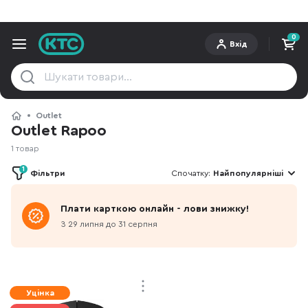
0
Вхід
Outlet
Outlet Rapoo
1 товар
1
Фільтри
Спочатку:
Найпопулярніші
Плати карткою онлайн - лови знижку!
З 29 липня до 31 серпня
Уцінка