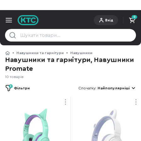
0
Вхід
Навушники та гарнітури
Навушники
Навушники та гарнітури, Навушники
Promate
10 товарів
2
Фільтри
Спочатку:
Найпопулярніші