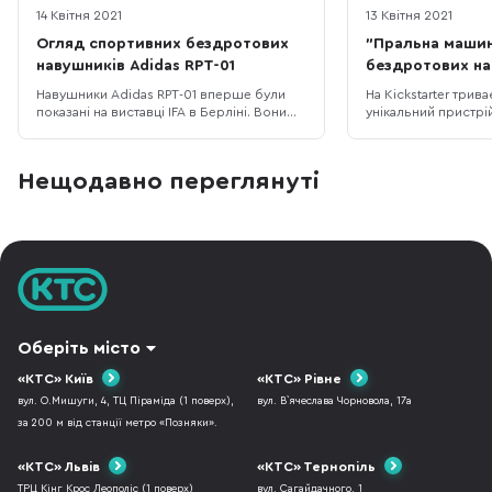
14 Квітня 2021
13 Квітня 2021
Огляд спортивних бездротових
"Пральна машин
навушників Adidas RPT-01
бездротових на
Навушники Adidas RPT-01 вперше були
На Kickstarter трива
показані на виставці IFA в Берліні. Вони
унікальний пристрій
виготовлені у тісній співпраці зі
машина для чистки
шведською компанією Zound Industries.
навушників. На пер
Дехто з недовірою ставиться до того,
здається не більше
Нещодавно переглянуті
що спортивні бренди, які не
після перегляду пр
спеціалізуються на розумній електроніці і
ви точно зміните с
тим більше не мають відношення до
має бездротові нав
аудіо почи
проблемою, що їх
Оберіть місто
«КТС» Київ
«КТС» Рівне
вул. О.Мишуги, 4, ТЦ Піраміда (1 поверх),
вул. В`ячеслава Чорновола, 17а
за 200 м від станції метро «Позняки».
«КТС» Львів
«КТС» Тернопіль
ТРЦ Кінг Крос Леополіс (1 поверх)
вул. Сагайдачного, 1