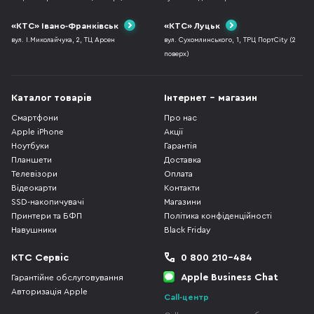
«КТС» Івано-Франківськ
«КТС» Луцьк
вул. І.Миколайчука, 2, ТЦ Арсен
вул. Сухомлинського, 1, ТРЦ ПортCity (2
поверх)
Каталог товарів
Інтернет - магазин
Смартфони
Про нас
Apple iPhone
Акції
Ноутбуки
Гарантія
Планшети
Доставка
Телевізори
Оплата
Відеокарти
Контакти
SSD-накопичувачі
Магазини
Принтери та БФП
Політика конфіденційності
Навушники
Black Friday
КТС Сервіс
0 800 210-484
Apple Business Chat
Гарантійне обслуговування
Авторизація Apple
Call-центр