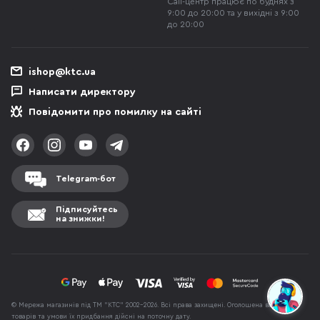
Call-центр працює по буднях з
9:00 до 20:00 та у вихідні з 9:00
до 20:00
ishop@ktc.ua
Написати директору
Повідомити про помилку на сайті
Telegram-бот
Підписуйтесь
на знижки!
© Мережа магазинів під ТМ "КТС" 2002-2026. Всі права захищені. Оголошена вартість
товарів та умови їх придбання дійсні на поточну дату.