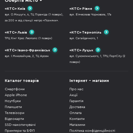
Оберіть місто
«КТС» Київ
«КТС» Рівне
вул. О.Мишуги, 4, ТЦ Піраміда (1 поверх),
вул. В`ячеслава Чорновола, 17а
за 200 м від станції метро «Позняки».
«КТС» Львів
«КТС» Тернопіль
ТРЦ Кінг Крос Леополіс (1 поверх)
вул. Сагайдачного, 1
«КТС» Івано-Франківськ
«КТС» Луцьк
вул. І.Миколайчука, 2, ТЦ Арсен
вул. Сухомлинського, 1, ТРЦ ПортCity (2
поверх)
Каталог товарів
Інтернет - магазин
Смартфони
Про нас
Apple iPhone
Акції
Ноутбуки
Гарантія
Планшети
Доставка
Телевізори
Оплата
Відеокарти
Контакти
SSD-накопичувачі
Магазини
Принтери та БФП
Політика конфіденційності