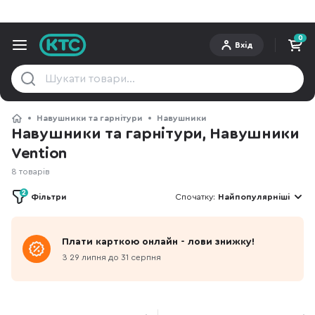
0
Вхід
Навушники та гарнітури
Навушники
Навушники та гарнітури, Навушники
Vention
8 товарів
2
Фільтри
Спочатку:
Найпопулярніші
Плати карткою онлайн - лови знижку!
З 29 липня до 31 серпня