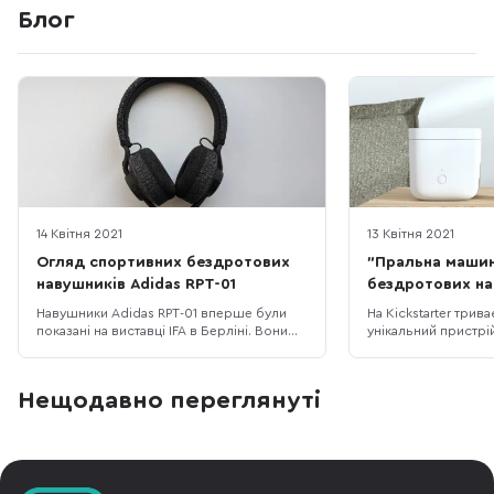
Блог
14 Квітня 2021
13 Квітня 2021
Огляд спортивних бездротових
"Пральна машин
навушників Adidas RPT-01
бездротових на
Навушники Adidas RPT-01 вперше були
На Kickstarter трива
показані на виставці IFA в Берліні. Вони
унікальний пристрій
виготовлені у тісній співпраці зі
машина для чистки
шведською компанією Zound Industries.
навушників. На пер
Дехто з недовірою ставиться до того,
здається не більше
Нещодавно переглянуті
що спортивні бренди, які не
після перегляду пр
спеціалізуються на розумній електроніці і
ви точно зміните с
тим більше не мають відношення до
має бездротові нав
аудіо почи
проблемою, що їх