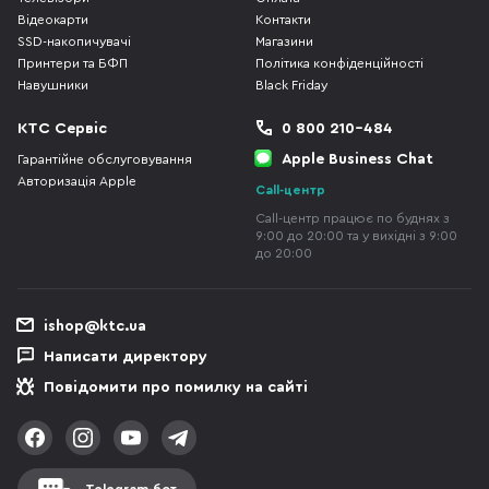
Відеокарти
Контакти
SSD-накопичувачі
Магазини
Принтери та БФП
Політика конфіденційності
Навушники
Black Friday
КТС Сервіс
0 800 210-484
Apple Business Chat
Гарантійне обслуговування
Авторизація Apple
Call-центр
Call-центр працює по буднях з
9:00 до 20:00 та у вихідні з 9:00
до 20:00
ishop@ktc.ua
Написати директору
Повідомити про помилку на сайті
Telegram-бот