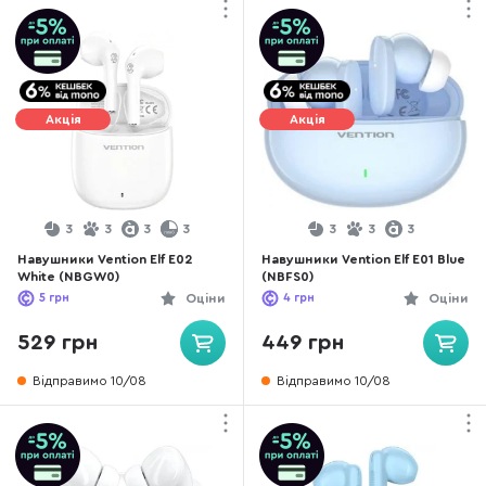
Акція
Акція
3
3
3
3
3
3
3
Навушники Vention Elf E02
Навушники Vention Elf E01 Blue
White (NBGW0)
(NBFS0)
5
грн
Оціни
4
грн
Оціни
529 грн
449 грн
Відправимо 10/08
Відправимо 10/08