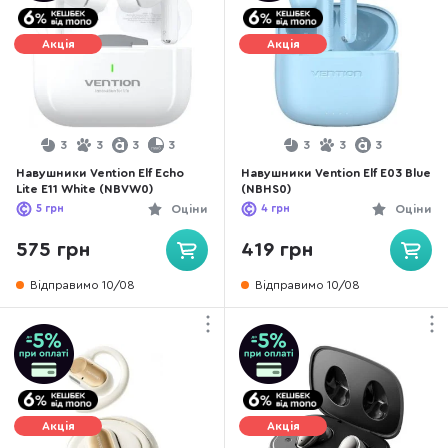
Акція
Акція
3
3
3
3
3
3
3
Навушники Vention Elf Echo
Навушники Vention Elf E03 Blue
Lite E11 White (NBVW0)
(NBHS0)
5
грн
Оціни
4
грн
Оціни
575 грн
419 грн
Відправимо 10/08
Відправимо 10/08
Акція
Акція