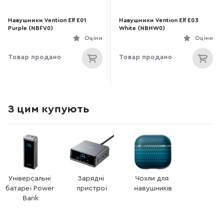
Навушники Vention Elf E01
Навушники Vention Elf E03
Purple (NBFV0)
White (NBHW0)
Оціни
Оціни
Товар продано
Товар продано
З цим купують
Універсальні 
Зарядні 
Чохли для 
батареї Power 
пристрої
навушників
Bank