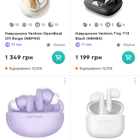
15
12
12
12
6
5
5
4
Навушники Vention OpenBeat
Навушники Vention Tiny T13
O11 Beige (NBPN0)
Black (NBNB0)
13
грн
Оціни
11
грн
Оціни
1 349 грн
1 199 грн
Відправимо 10/08
Відправимо 10/08