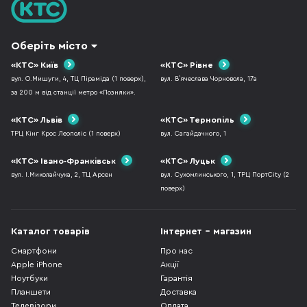
Оберіть місто
«КТС» Київ
«КТС» Рівне
вул. О.Мишуги, 4, ТЦ Піраміда (1 поверх),
вул. В`ячеслава Чорновола, 17а
за 200 м від станції метро «Позняки».
«КТС» Львів
«КТС» Тернопіль
ТРЦ Кінг Крос Леополіс (1 поверх)
вул. Сагайдачного, 1
«КТС» Івано-Франківськ
«КТС» Луцьк
вул. І.Миколайчука, 2, ТЦ Арсен
вул. Сухомлинського, 1, ТРЦ ПортCity (2
поверх)
Каталог товарів
Інтернет - магазин
Смартфони
Про нас
Apple iPhone
Акції
Ноутбуки
Гарантія
Планшети
Доставка
Телевізори
Оплата