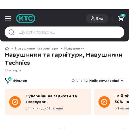
0
Вхід
Навушники та гарнітури
Навушники
Навушники та гарнітури, Навушники
Technics
13 товарів
2
Фільтри
Спочатку:
Найпопулярніші
Суперціни на гаджети та
Твій л
аксесуари
50% на
З 1 липня до 31 серпня
З 1 черв