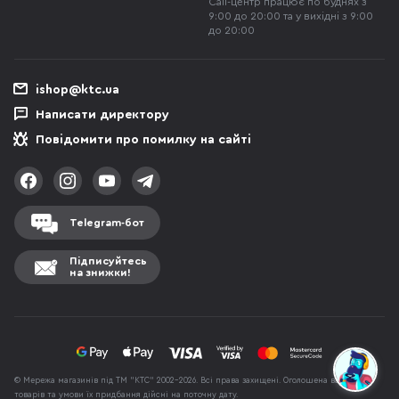
Call-центр працює по буднях з
9:00 до 20:00 та у вихідні з 9:00
до 20:00
ishop@ktc.ua
Написати директору
Повідомити про помилку на сайті
Telegram-бот
Підписуйтесь
на знижки!
© Мережа магазинів під ТМ "КТС" 2002-2026. Всі права захищені. Оголошена вартість
товарів та умови їх придбання дійсні на поточну дату.