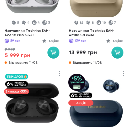
5
4
4
3
12
8
10
7
Навушники Technics EAH-
Навушники Technics EAH-
AZ60M2GS Silver
AZ100E-N Gold
59
грн
Оціни
139
грн
Оціни
9 999
13 999 грн
5 999 грн
Відправимо 11/08
Відправимо 11/08
Знижка -33%
Акція