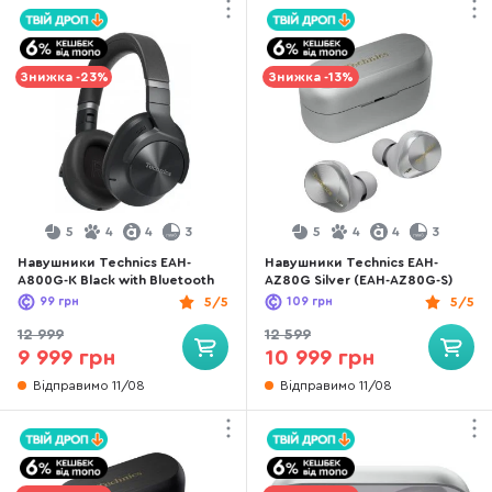
Знижка -23%
Знижка -13%
5
4
4
3
5
4
4
3
Навушники Technics EAH-
Навушники Technics EAH-
A800G-K Black with Bluetooth
AZ80G Silver (EAH-AZ80G-S)
99
грн
5/5
109
грн
5/5
12 999
12 599
9 999 грн
10 999 грн
Відправимо 11/08
Відправимо 11/08