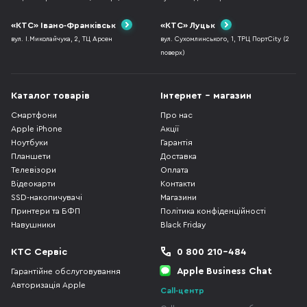
«КТС» Івано-Франківськ
«КТС» Луцьк
вул. І.Миколайчука, 2, ТЦ Арсен
вул. Сухомлинського, 1, ТРЦ ПортCity (2
поверх)
Каталог товарів
Інтернет - магазин
Смартфони
Про нас
Apple iPhone
Акції
Ноутбуки
Гарантія
Планшети
Доставка
Телевізори
Оплата
Відеокарти
Контакти
SSD-накопичувачі
Магазини
Принтери та БФП
Політика конфіденційності
Навушники
Black Friday
КТС Сервіс
0 800 210-484
Apple Business Chat
Гарантійне обслуговування
Авторизація Apple
Call-центр