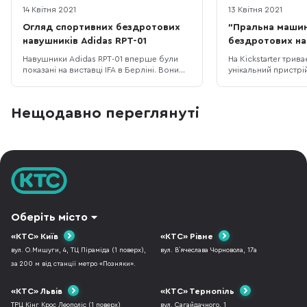
14 Квітня 2021
13 Квітня 2021
Огляд спортивних бездротових
"Пральна машин
навушників Adidas RPT-01
бездротових на
Навушники Adidas RPT-01 вперше були
На Kickstarter трива
показані на виставці IFA в Берліні. Вони
унікальний пристрій
виготовлені у тісній співпраці зі
машина для чистки
шведською компанією Zound Industries.
навушників. На пер
Дехто з недовірою ставиться до того,
здається не більше
Нещодавно переглянуті
що спортивні бренди, які не
після перегляду пр
спеціалізуються на розумній електроніці і
ви точно зміните с
тим більше не мають відношення до
має бездротові нав
аудіо почи
проблемою, що їх
Оберіть місто
«КТС» Київ
«КТС» Рівне
вул. О.Мишуги, 4, ТЦ Піраміда (1 поверх),
вул. В`ячеслава Чорновола, 17а
за 200 м від станції метро «Позняки».
«КТС» Львів
«КТС» Тернопіль
ТРЦ Кінг Крос Леополіс (1 поверх)
вул. Сагайдачного, 1