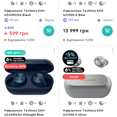
5
4
4
3
12
8
10
7
Навушники Technics EAH-
Навушники Technics EAH-
AZ40M2GK Black
AZ100E-A Blue
45
грн
Оціни
139
грн
Оціни
6 899
13 999 грн
4 599 грн
Відправимо 11/08
Відправимо 11/08
Знижка -40%
Акція
5
4
4
3
12
8
10
7
Навушники Technics EAH-
Навушники Technics EAH-
AZ60M2GA Midnight Blue
AZ100E-S Silver