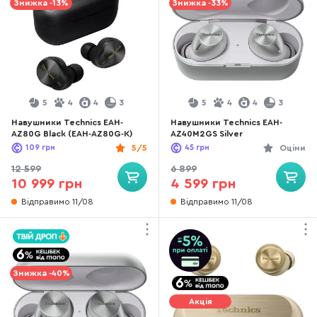
Знижка -13%
Знижка -33%
5
4
4
3
5
4
4
3
Навушники Technics EAH-
Навушники Technics EAH-
AZ80G Black (EAH-AZ80G-K)
AZ40M2GS Silver
109
грн
5/5
45
грн
Оціни
12 599
6 899
10 999 грн
4 599 грн
Відправимо 11/08
Відправимо 11/08
Знижка -40%
Акція