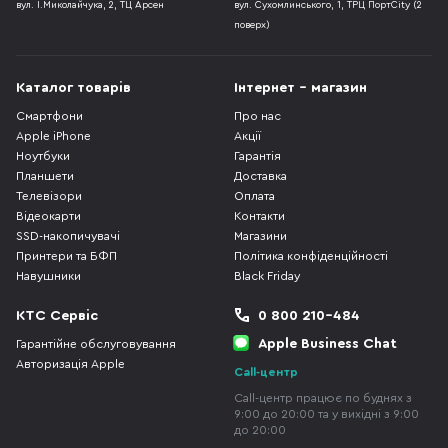
вул. І.Миколайчука, 2, ТЦ Арсен
вул. Сухомлинського, 1, ТРЦ ПортCity (2
поверх)
Каталог товарів
Інтернет - магазин
Смартфони
Про нас
Apple iPhone
Акції
Ноутбуки
Гарантія
Планшети
Доставка
Телевізори
Оплата
Відеокарти
Контакти
SSD-накопичувачі
Магазини
Принтери та БФП
Політика конфіденційності
Навушники
Black Friday
КТС Сервіс
0 800 210-484
Apple Business Chat
Гарантійне обслуговування
Авторизація Apple
Call-центр
Call-центр працює по буднях з
9:00 до 20:00 та у вихідні з 9:00
до 20:00