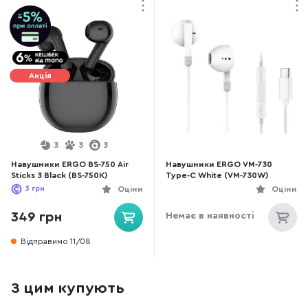
Акція
3
3
3
Навушники ERGO BS-750 Air
Навушники ERGO VM-730
Sticks 3 Black (BS-750K)
Type-C White (VM-730W)
3
грн
Оціни
Оціни
349 грн
Немає в наявності
Відправимо 11/08
З цим купують