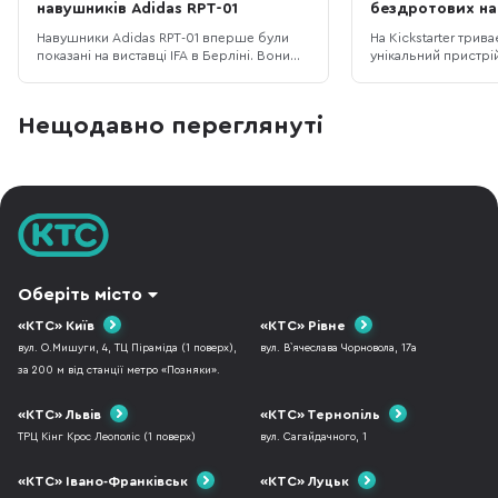
навушників Adidas RPT-01
бездротових на
Навушники Adidas RPT-01 вперше були
На Kickstarter трива
показані на виставці IFA в Берліні. Вони
унікальний пристрій
виготовлені у тісній співпраці зі
машина для чистки
шведською компанією Zound Industries.
навушників. На пер
Дехто з недовірою ставиться до того,
здається не більше
Нещодавно переглянуті
що спортивні бренди, які не
після перегляду пр
спеціалізуються на розумній електроніці і
ви точно зміните с
тим більше не мають відношення до
має бездротові нав
аудіо почи
проблемою, що їх
Оберіть місто
«КТС» Київ
«КТС» Рівне
вул. О.Мишуги, 4, ТЦ Піраміда (1 поверх),
вул. В`ячеслава Чорновола, 17а
за 200 м від станції метро «Позняки».
«КТС» Львів
«КТС» Тернопіль
ТРЦ Кінг Крос Леополіс (1 поверх)
вул. Сагайдачного, 1
«КТС» Івано-Франківськ
«КТС» Луцьк