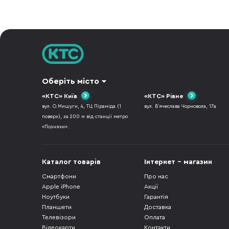
Оберіть місто
«КТС» Київ
«КТС» Рівне
вул. О.Мишуги, 4, ТЦ Піраміда (1
вул. В`ячеслава Чорновола, 17а
поверх), за 200 м від станції метро
«Позняки».
Каталог товарів
Інтернет - магазин
Смартфони
Про нас
Apple iPhone
Акції
Ноутбуки
Гарантія
Планшети
Доставка
Телевізори
Оплата
Відеокарти
Контакти