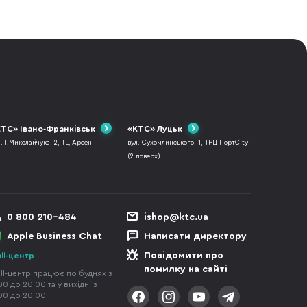
ТС» Івано-Франківськ
«КТС» Луцьк
л. І.Миколайчука, 2, ТЦ Арсен
вул. Сухомлинського, 1, ТРЦ ПортCity
(2 поверх)
0 800 210-484
ishop@ktc.ua
Apple Business Chat
Написати директору
Повідомити про
ll-центр
помилку на сайті
ll-центр працює по буднях з
00 до 20:00 та у вихідні з
00 до 20:00