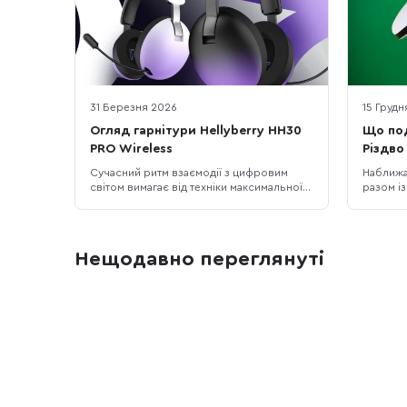
31 Березня 2026
15 Грудн
Огляд гарнітури Hellyberry HH30
Що под
PRO Wireless
Різдво 
будь-
Сучасний ритм взаємодії з цифровим
Наближа
світом вимагає від техніки максимальної
разом і
гнучкості. Тримати на робочому столі
подарува
окремі навушники для ігрових баталій,
і справд
окрему гарнітуру для робочих зідзвонів
зібрали 
та ще одні навушники для смартфона —
життя: д
Нещодавно переглянуті
це зайве ускладнення та захаращення
спортсм
простору. Гарнітура Hellyberry HH30 PR
подорож