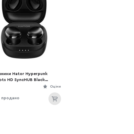
ники Hator Hyperpunk
ots HD SyncHUB Black
1)
Оціни
 продано