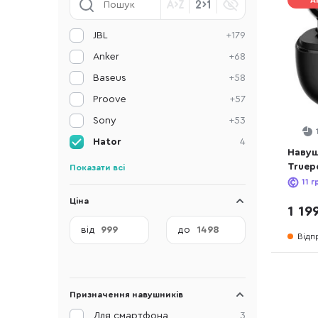
А
JBL
+179
Anker
+68
Baseus
+58
Proove
+57
Sony
+53
Hator
4
Навуш
Truep
Показати всі
(HTA4
11
г
Ціна
1 19
від
до
Відп
Призначення навушників
Для смартфона
3