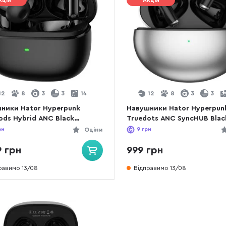
кція
Акція
12
8
3
3
14
12
8
3
3
ники Hator Hyperpunk
Навушники Hator Hyperpun
ods Hybrid ANC Black
Truedots ANC SyncHUB Blac
31)
(HTA430)
рн
Оціни
9
грн
9 грн
999 грн
равимо 13/08
Відправимо 13/08