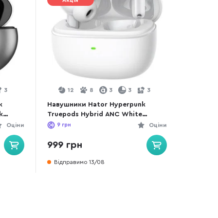
Акція
3
12
8
3
3
3
k
Навушники Hator Hyperpunk
k
Truepods Hybrid ANC White
(HTA432)
Оціни
9
грн
Оціни
999 грн
Відправимо 13/08