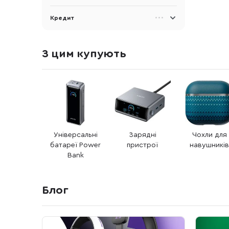
Кредит
З цим купують
Універсальні
Зарядні
Чохли для
батареї Power
пристрої
навушникі
Bank
Блог