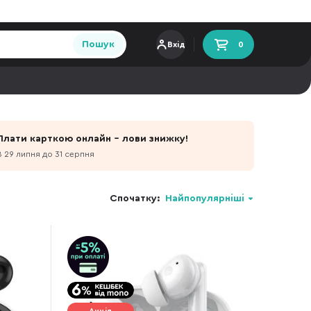
Пошук
Вхід
0
Плати карткою онлайн - лови знижку!
З 29 липня до 31 серпня
Спочатку:
Найпопулярніші