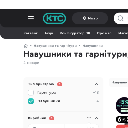
Місто
Каталог
Акції
Конфігуратор ПК
Про нас
Мага
Навушники та гарнітури
Навушники
Навушники та гарнітури
4 товари
Навушни
Тип пристрою
1
Гарнітура
+18
Навушники
4
Виробник
1