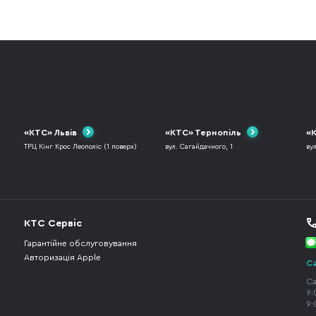
«КТС» Львів
«КТС» Тернопіль
«К
ТРЦ Кінг Крос Леополіс (1 поверх)
вул. Сагайдачного, 1
ву
КТС Сервіс
Гарантійне обслуговування
Авторизація Apple
Ca
Ca
9:
9: