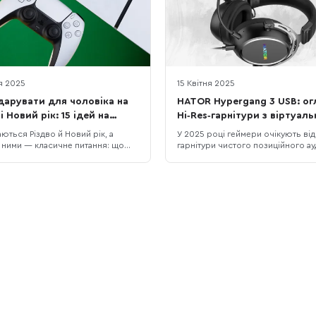
я 2025
15 Квітня 2025
арувати для чоловіка на
HATOR Hypergang 3 USB: ог
і Новий рік: 15 ідей на
Hi‑Res‑гарнітури з віртуаль
який бюджет
Surround
ються Різдво й Новий рік, а
У 2025 році геймери очікують від
з ними — класичне питання: що
гарнітури чистого позиційного ау
ти чоловіку, щоб це було і “вау”,
зручної посадки на голову, якісн
і корисно. У цій підбірці ми
мікрофона й адекватного софту, 
15 техно-ідей під різні сценарії
дозволить усе це налаштувати. 
ля геймера, офісного працівника,
Hypergang 3 USB виникла саме на
ена, меломана та любителя
перетині цих потреб. Виробник в
ей. Тут немає випадкових по
перевірену форму Hypergang, до
53‑міліметрові Hi‑Res