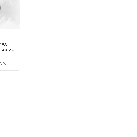
ляд
ним 7.1
діо,
ого
який
HATOR
зяв
дав