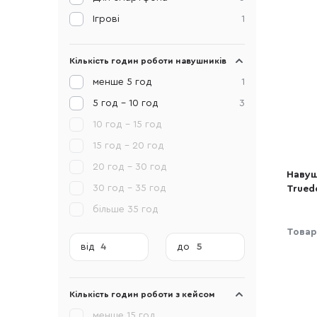
Ігрові
1
Кількість годин роботи навушників
менше 5 год
1
5 год - 10 год
3
10 год - 15 год
15 год - 20 год
20 год - 30 год
Навуш
30 год - 35 год
Trued
(HTA41
більше 35 год
Товар
від
до
Кількість годин роботи з кейсом
менше 15 год