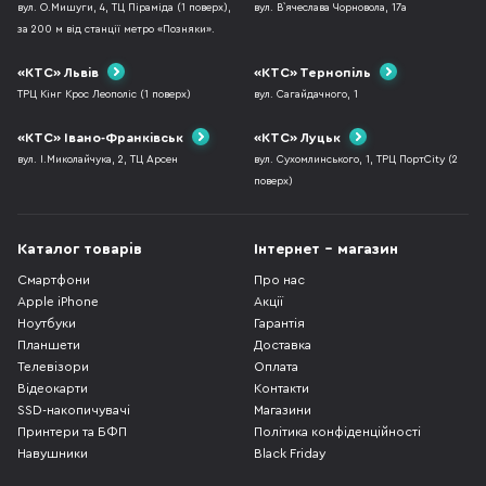
вул. О.Мишуги, 4, ТЦ Піраміда (1 поверх),
вул. В`ячеслава Чорновола, 17а
за 200 м від станції метро «Позняки».
«КТС» Львів
«КТС» Тернопіль
ТРЦ Кінг Крос Леополіс (1 поверх)
вул. Сагайдачного, 1
«КТС» Івано-Франківськ
«КТС» Луцьк
вул. І.Миколайчука, 2, ТЦ Арсен
вул. Сухомлинського, 1, ТРЦ ПортCity (2
поверх)
Каталог товарів
Інтернет - магазин
Смартфони
Про нас
Apple iPhone
Акції
Ноутбуки
Гарантія
Планшети
Доставка
Телевізори
Оплата
Відеокарти
Контакти
SSD-накопичувачі
Магазини
Принтери та БФП
Політика конфіденційності
Навушники
Black Friday