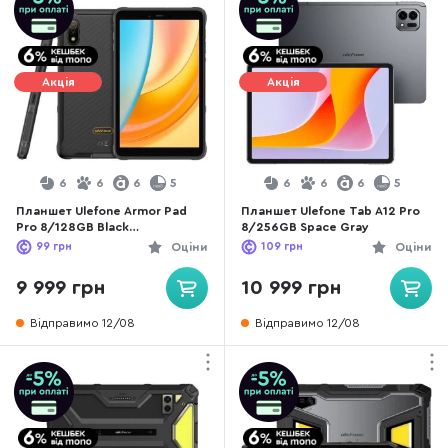
Акція
Акція
6
6
6
5
6
6
6
5
Планшет Ulefone Armor Pad
Планшет Ulefone Tab A12 Pro
Pro 8/128GB Black
8/256GB Space Gray
(6937748736073)
99
грн
Оціни
109
грн
Оціни
9 999 грн
10 999 грн
Відправимо 12/08
Відправимо 12/08