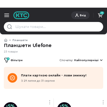
0
Вхід
Планшети
Планшети Ulefone
23 товари
1
Фільтри
Спочатку:
Найпопулярніші
Плати карткою онлайн - лови знижку!
З 29 липня до 31 серпня