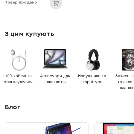
Товар продано
З цим купують
USB кабелі та 
Аксесуари для 
Навушники та 
Захисні п
розгалужувачі
планшетів
гарнітури
та скло 
планше
Блог