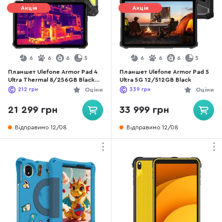
Акція
Акція
6
6
6
5
6
6
6
5
Планшет Ulefone Armor Pad 4
Планшет Ulefone Armor Pad 5
Ultra Thermal 8/256GB Black
Ultra 5G 12/512GB Black
(6975326663250)
212
грн
Оціни
339
грн
Оціни
21 299 грн
33 999 грн
Відправимо 12/08
Відправимо 12/08