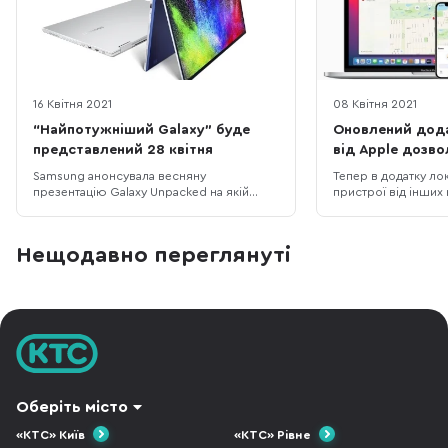
16 Квітня 2021
08 Квітня 2021
“Найпотужніший Galaxy” буде
Оновлений дод
представлений 28 квітня
від Apple дозв
пристрої від ст
Samsung анонсувала весняну
Тепер в додатку ло
виробників
презентацію Galaxy Unpacked на якій
пристрої від інших
представить свій “найпотужніший Galaxy”.
з певними умовами
Вона відбудеться 28 квітня. Фраза про
запрацювала на ва
найбільш потужний апарат з’явилася
щоб версія iOS була
Нещодавно переглянуті
після публікації офіційного трейлеру на
Нагадаємо, що рані
YouTube-каналі Samsung. Який апарат
було моніторити р
буде представлено на презентації
Apple-пристроїв, а
корейська
сюди можна
Оберіть місто
«КТС» Київ
«КТС» Рівне