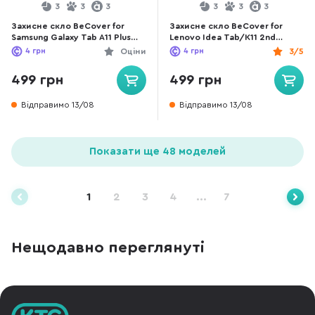
3
3
3
3
3
3
Захисне скло BeCover for
Захисне скло BeCover for
Samsung Galaxy Tab A11 Plus
Lenovo Idea Tab/K11 2nd
SM-X236B 11.0 - Matte Anti-Glare
Gen/Xiaoxin Pad 2025 11 -
4
грн
Оціни
4
грн
3/5
(713939)
Matte Anti-Glare (714613)
499 грн
499 грн
Відправимо 13/08
Відправимо 13/08
Показати ще 48 моделей
1
2
3
4
...
7
Нещодавно переглянуті