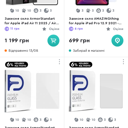
10
10
3
3
3
3
3
3
Захисне скло ArmorStandart
Захисне скло AMAZINGthing
for Apple iPad Air 11 2025 / Air
for Apple iPad Pro 12.9 2021 -
11 2024 - Supreme Black Icon
Clear (IPAD12.92021GLA)
11
грн
Оціни
6
грн
Оціни
(ARM78105)
1 199 грн
699 грн
Відправимо 13/08
Забирай в магазині
10
10
3
3
10
10
3
3
Захисне скло ArmorStandart
Захисне скло ArmorStandart