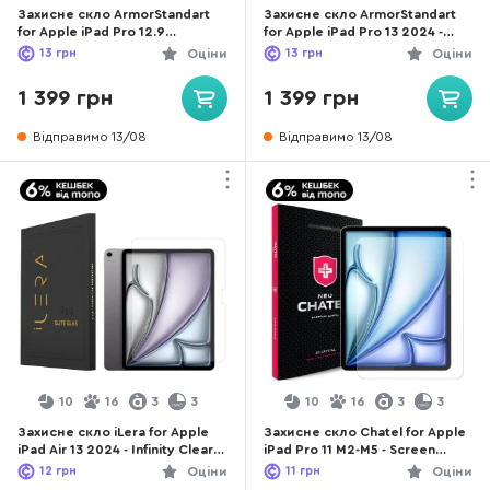
Захисне скло ArmorStandart
Захисне скло ArmorStandart
for Apple iPad Pro 12.9
for Apple iPad Pro 13 2024 -
2022/2021/2020 - Supreme
Supreme Black Icon
13
грн
Оціни
13
грн
Оціни
Black Icon (ARM78109)
(ARM78430)
1 399 грн
1 399 грн
Відправимо 13/08
Відправимо 13/08
10
16
3
3
10
16
3
3
Захисне скло iLera for Apple
Захисне скло Chatel for Apple
iPad Air 13 2024 - Infinity Clear
iPad Pro 11 M2-M5 - Screen
Glass (ILIPG07)
Protective HD Glass 0.26mm
12
грн
Оціни
11
грн
Оціни
(NEU-10.9.P11.2024)