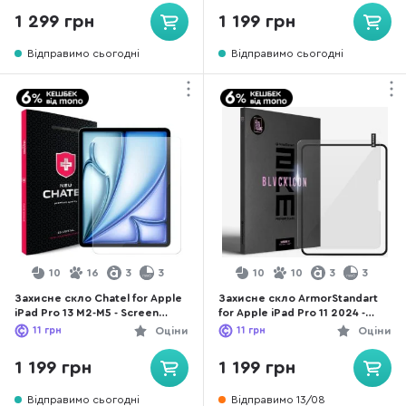
1 299 грн
1 199 грн
Відправимо сьогодні
Відправимо сьогодні
10
16
3
3
10
10
3
3
Захисне скло Chatel for Apple
Захисне скло ArmorStandart
iPad Pro 13 M2-M5 - Screen
for Apple iPad Pro 11 2024 -
Protective HD Glass 0.26mm
Supreme Black Icon (ARM78106)
11
грн
Оціни
11
грн
Оціни
(NEU-10.9.P13.2024)
1 199 грн
1 199 грн
Відправимо сьогодні
Відправимо 13/08