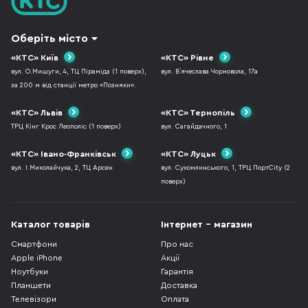
Оберіть місто
«КТС» Київ
«КТС» Рівне
вул. О.Мишуги, 4, ТЦ Піраміда (1 поверх),
вул. В`ячеслава Чорновола, 17а
за 200 м від станції метро «Позняки».
«КТС» Львів
«КТС» Тернопіль
ТРЦ Кінг Крос Леополіс (1 поверх)
вул. Сагайдачного, 1
«КТС» Івано-Франківськ
«КТС» Луцьк
вул. І.Миколайчука, 2, ТЦ Арсен
вул. Сухомлинського, 1, ТРЦ ПортCity (2
поверх)
Каталог товарів
Інтернет - магазин
Смартфони
Про нас
Apple iPhone
Акції
Ноутбуки
Гарантія
Планшети
Доставка
Телевізори
Оплата