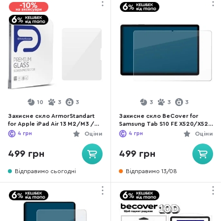
10
3
3
3
3
3
Захисне скло ArmorStandart
Захисне скло BeCover for
for Apple iPad Air 13 M2/M3 /
Samsung Tab S10 FE X520/X526
Pro 13 M3/M5 - Glass.CR Clear
- Matte Anti-Glare (713442)
4
грн
Оціни
4
грн
Оціни
(ARM74632)
499 грн
499 грн
Відправимо сьогодні
Відправимо 13/08