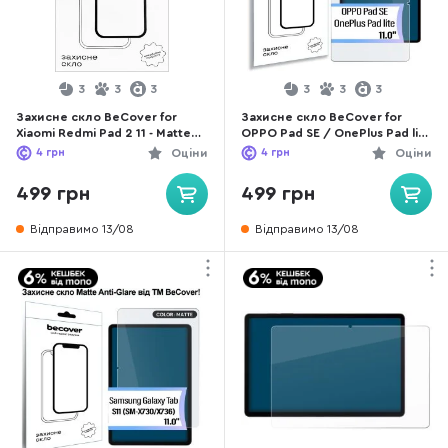
3
3
3
3
3
3
Захисне скло BeCover for
Захисне скло BeCover for
Xiaomi Redmi Pad 2 11 - Matte
OPPO Pad SE / OnePlus Pad lite
Anti-Glare (713711)
11.0 2025 - Matte Anti-Glare
4
грн
Оціни
4
грн
Оціни
(714646)
499 грн
499 грн
Відправимо 13/08
Відправимо 13/08