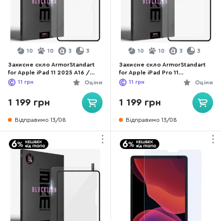
10
10
3
3
10
10
3
3
Захисне скло ArmorStandart
Захисне скло ArmorStandart
for Apple iPad 11 2025 A16 /
for Apple iPad Pro 11
10.9 2024 / 2022 - Supreme
2022/2021/2020 - Supreme
11
грн
Оціни
11
грн
Оціни
Black Icon (ARM78104)
Black Icon (ARM78108)
1 199 грн
1 199 грн
Відправимо 13/08
Відправимо 13/08