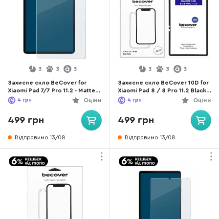
3
3
3
3
3
3
Захисне скло BeCover for
Захисне скло BeCover 10D for
Xiaomi Pad 7/7 Pro 11.2 - Matte
Xiaomi Pad 8 / 8 Pro 11.2 Black
Anti-Glare (713449)
(714574)
4
грн
Оціни
4
грн
Оціни
499 грн
499 грн
Відправимо 13/08
Відправимо 13/08