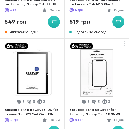
for Samsung Galaxy Tab S8 Ultra
for Lenovo Tab M10 Plus 3nd
- Glass.CR (ARM60714)
Gen - Glass CR (ARM63467)
5
грн
Оціни
5
грн
Оціни
549 грн
519 грн
Відправимо 13/08
Відправимо сьогодні
3
3
3
3
3
3
Захисне скло BeCover 10D for
Захисне скло BeCover for
Lenovo Tab P11 2nd Gen TB-
Samsung Galaxy Tab A9 SM-X115
350FU/TB-350XU Black (710579)
- 10D Black (710585)
4
грн
Оціни
4
грн
Оціни