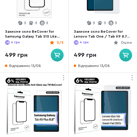
3
3
3
3
3
3
Захисне скло BeCover for
Захисне скло BeCover for
Samsung Galaxy Tab S10 Lite
Lenovo Tab One / Tab K9 8.7
SM-X400/406 10.9 - Matte Anti-
2025 TB305XU/FU - Matte Anti-
4
грн
5/5
4
грн
Оціни
Glare (713819)
Glare (713709)
499 грн
499 грн
Відправимо 13/08
Відправимо 13/08