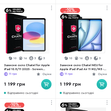
10
16
3
3
10
16
3
3
Захисне скло Chatel for Apple
Захисне скло Chatel NEU for
iPad 10.9/11 2025 - Screen
Apple iPad iPad Air 11 M2/M3 -
Protectiv HD Glass 0.26mm
Screen Protective HD Glass
11
грн
Оціни
11
грн
Оціни
(NEU-10.9)
0.26mm (NEU-10.9.Air11.2024)
1 199 грн
1 199 грн
Відправимо сьогодні
Відправимо сьогодні