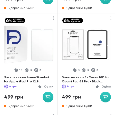
Відправимо 13/08
Відправимо 13/08
10
3
3
3
3
3
Захисне скло ArmorStandart
Захисне скло BeCover 10D for
for Apple iPad Pro 12.9
Xiaomi Pad 6S Pro - Black
2022/2021/2020/2018 -
(710968)
4
грн
Оціни
4
грн
Оціни
Glass.CR Clear (ARM55909)
499 грн
499 грн
Відправимо 13/08
Відправимо 13/08