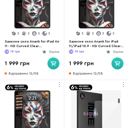
3
3
3
3
3
3
3
3
Захисне скло Anank for iPad Air
Захисне скло Anank for iPad
11 - HD Curved Clear
11/iPad 10.9 - HD Curved Clear
(6975593904605)
(6975593900614)
19
грн
Оціни
19
грн
Оціни
1 999 грн
1 999 грн
Відправимо 12/08
Відправимо 12/08