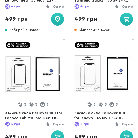
Lenovo Idea Tab Plus 12.1 -
Samsung Galaxy Tab S9 SM-
Matte Anti-Glare (714905)
X710/SM-X716 Black (710581)
4
грн
Оціни
4
грн
Оціни
499 грн
499 грн
Забирай в магазині
Відправимо 13/08
3
3
3
3
3
3
Захисне скло BeCover 10D for
Захисне скло BeCover 10D
Lenovo Tab M10 3rd Gen TB-
forLenovo Tab M9 TB-310 -
328F - Black (710577)
Black (710580)
4
грн
Оціни
4
грн
Оціни
499 грн
499 грн