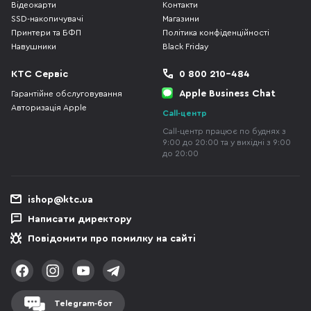
Відеокарти
Контакти
SSD-накопичувачі
Магазини
Принтери та БФП
Політика конфіденційності
Навушники
Black Friday
КТС Сервіс
0 800 210-484
Apple Business Chat
Гарантійне обслуговування
Авторизація Apple
Call-центр
Call-центр працює по буднях з
9:00 до 20:00 та у вихідні з 9:00
до 20:00
ishop@ktc.ua
Написати директору
Повідомити про помилку на сайті
Telegram-бот