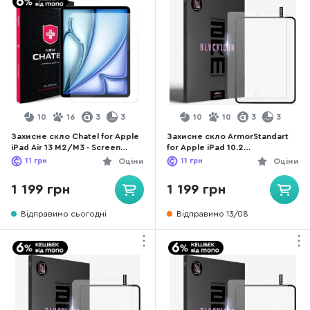
10
16
3
3
10
10
3
3
Захисне скло Chatel for Apple
Захисне скло ArmorStandart
iPad Air 13 M2/M3 - Screen
for Apple iPad 10.2
Protective HD Glass 0.26mm
2021/2020/2019 - Supreme
11
грн
Оціни
11
грн
Оціни
(NEU-10.9.Air13.2024)
Black Icon (ARM78099)
1 199 грн
1 199 грн
Відправимо сьогодні
Відправимо 13/08