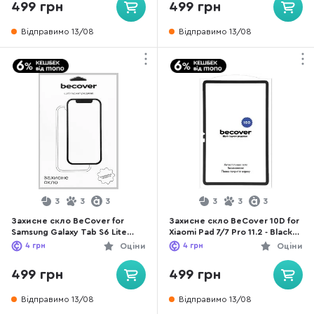
499 грн
499 грн
Відправимо 13/08
Відправимо 13/08
3
3
3
3
3
3
Захисне скло BeCover for
Захисне скло BeCover 10D for
Samsung Galaxy Tab S6 Lite
Xiaomi Pad 7/7 Pro 11.2 - Black
P610/P613/P615/P619 - 10D
(713008)
4
грн
Оціни
4
грн
Оціни
Black (710582)
499 грн
499 грн
Відправимо 13/08
Відправимо 13/08