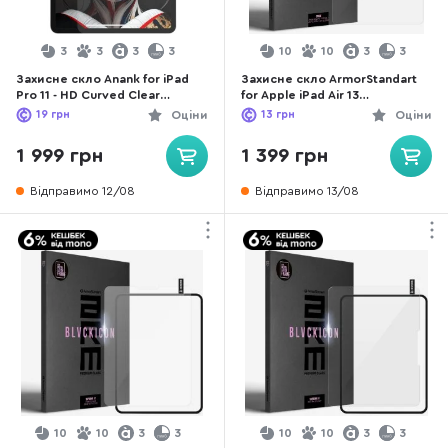
3
3
3
3
10
10
3
3
Захисне скло Anank for iPad
Захисне скло ArmorStandart
Pro 11 - HD Curved Clear
for Apple iPad Air 13
(6975593904537)
2026/2025/2024 - Space Black
19
грн
Оціни
13
грн
Оціни
Icon (ARM91672)
1 999 грн
1 399 грн
Відправимо 12/08
Відправимо 13/08
10
10
3
3
10
10
3
3