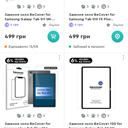
3
3
3
3
3
3
Захисне скло BeCover for
Захисне скло BeCover for
Samsung Galaxy Tab S11 SM-
Samsung Tab S10 FE Plus
X730/X736 11 - Matte Anti-Glare
X620/X626 - Matte Anti-Glare
4
грн
Оціни
4
грн
Оціни
(714614)
(713443)
499 грн
499 грн
Відправимо 13/08
Забирай в магазині
3
3
3
3
3
3
Захисне скло BeCover for
Захисне скло BeCover 10D for