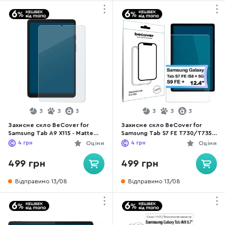
3
3
3
3
3
3
Захисне скло BeCover for
Захисне скло BeCover for
Samsung Tab A9 X115 - Matte
Samsung Tab S7 FE T730/T735
Anti-Glare (713439)
/ S8 Plus X800/X806 / S9 FE
4
грн
Оціни
4
грн
Оціни
Plus X610/X616B - Matte Anti-
Glare (713441)
499 грн
499 грн
Відправимо 13/08
Відправимо 13/08