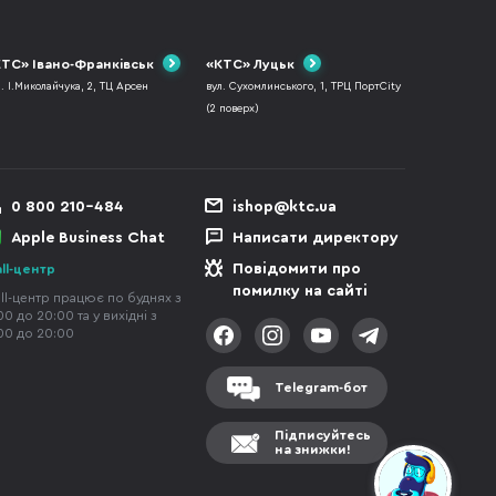
ТС» Івано-Франківськ
«КТС» Луцьк
л. І.Миколайчука, 2, ТЦ Арсен
вул. Сухомлинського, 1, ТРЦ ПортCity
(2 поверх)
0 800 210-484
ishop@ktc.ua
Apple Business Chat
Написати директору
Повідомити про
ll-центр
помилку на сайті
ll-центр працює по буднях з
00 до 20:00 та у вихідні з
00 до 20:00
Telegram-бот
Підписуйтесь
на знижки!