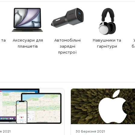
 та
Аксесуари для
Автомобільні
Навушники та
планшетів
зарядні
гарнітури
б
пристрої
я 2021
30 Березня 2021