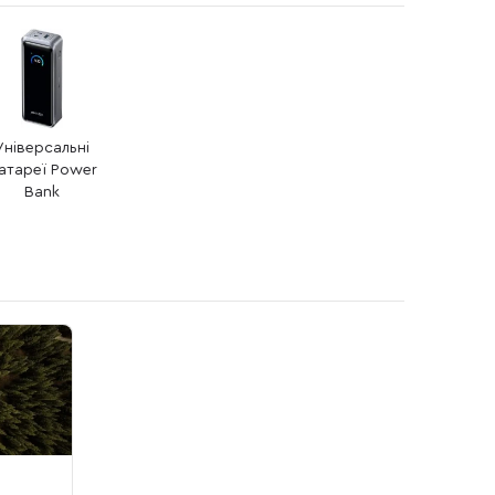
Універсальні
атареї Power
Bank