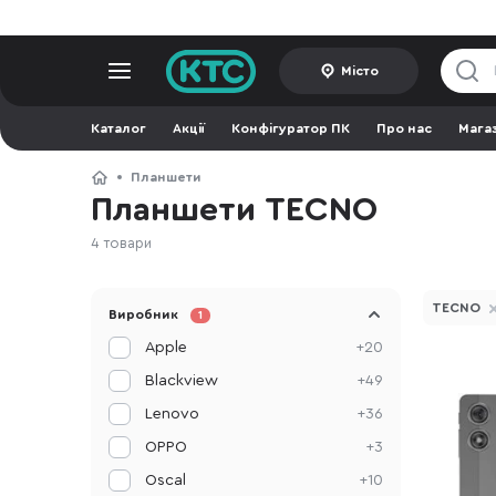
Місто
Каталог
Акції
Конфігуратор ПК
Про нас
Мага
Планшети
Планшети TECNO
4 товари
TECNO
Виробник
1
Apple
+20
Blackview
+49
Lenovo
+36
OPPO
+3
Oscal
+10