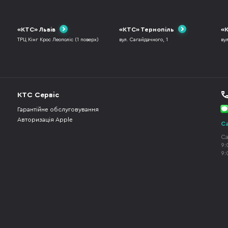
«КТС» Львів
«КТС» Тернопіль
«К
ТРЦ Кінг Крос Леополіс (1 поверх)
вул. Сагайдачного, 1
ву
КТС Сервіс
Гарантійне обслуговування
Авторизація Apple
Ca
Ca
9:
9: