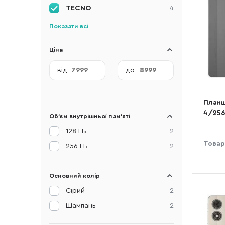
TECNO
4
Показати всі
Ціна
від
до
Планш
4/256
Об'єм внутрішньої пам'яті
(4894
128 ГБ
2
Товар
256 ГБ
2
Основний колір
Сірий
2
Шампань
2