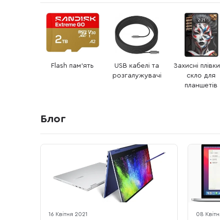
Flash пам’ять
USB кабелі та
Захисні плівки
розгалужувачі
скло для
планшетів
Блог
16 Квітня 2021
08 Квітн