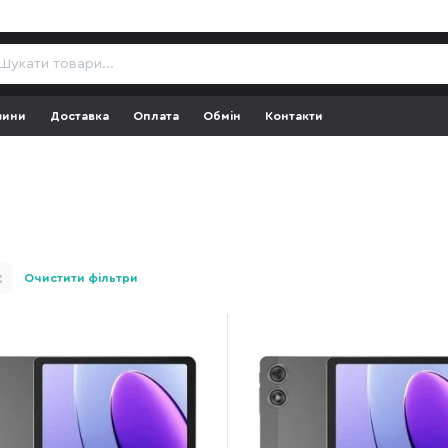
зини
Доставка
Оплата
Обмін
Контакти
Очистити фільтри