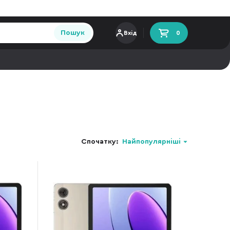
Пошук
Вхід
0
Спочатку:
Найпопулярніші