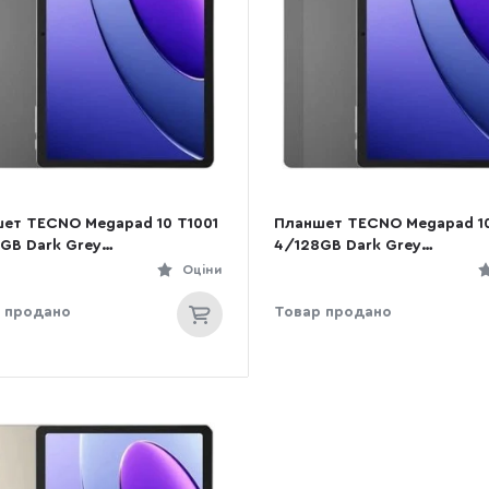
ет TECNO Megapad 10 T1001
Планшет TECNO Megapad 10
GB Dark Grey
4/128GB Dark Grey
947045523)
(4894947045516)
Оціни
 продано
Товар продано