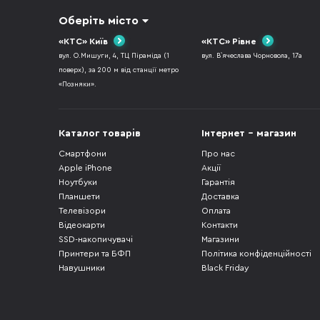
Оберіть місто
«КТС» Київ
«КТС» Рівне
вул. О.Мишуги, 4, ТЦ Піраміда (1
вул. В`ячеслава Чорновола, 17а
поверх), за 200 м від станції метро
«Позняки».
Каталог товарів
Інтернет - магазин
Смартфони
Про нас
Apple iPhone
Акції
Ноутбуки
Гарантія
Планшети
Доставка
Телевізори
Оплата
Відеокарти
Контакти
SSD-накопичувачі
Магазини
Принтери та БФП
Політика конфіденційності
Навушники
Black Friday