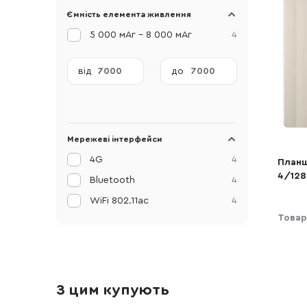
Ємність елемента живлення
5 000 мАг - 8 000 мАг
4
від
до
Мережеві інтерфейси
4G
4
Планш
4/128
Bluetooth
4
(4894
WiFi 802.11ac
4
Товар
З цим купують