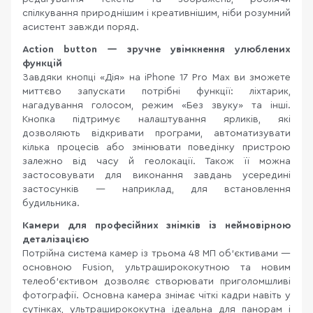
спілкування природнішим і креативнішим, ніби розумний
асистент завжди поряд.
Action button — зручне увімкнення улюблених
функцій
Завдяки кнопці «Дія» на iPhone 17 Pro Max ви зможете
миттєво запускати потрібні функції: ліхтарик,
нагадування голосом, режим «Без звуку» та інші.
Кнопка підтримує налаштування ярликів, які
дозволяють відкривати програми, автоматизувати
кілька процесів або змінювати поведінку пристрою
залежно від часу й геолокації. Також її можна
застосовувати для виконання завдань усередині
застосунків — наприклад, для встановлення
будильника.
Камери для професійних знімків із неймовірною
деталізацією
Потрійна система камер із трьома 48 МП об’єктивами —
основною Fusion, ультраширококутною та новим
телеоб’єктивом дозволяє створювати приголомшливі
фотографії. Основна камера знімає чіткі кадри навіть у
сутінках, ультраширококутна ідеальна для панорам і