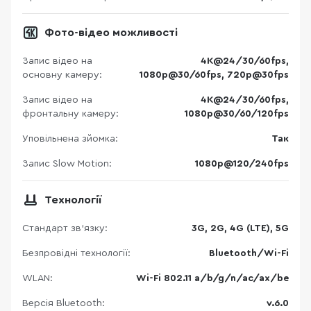
Фото-відео можливості
Запис відео на
4K@24/30/60fps,
основну камеру:
1080p@30/60fps, 720p@30fps
Запис відео на
4K@24/30/60fps,
фронтальну камеру:
1080p@30/60/120fps
Уповільнена зйомка:
Так
Запис Slow Motion:
1080p@120/240fps
Технології
Стандарт зв'язку:
3G, 2G, 4G (LTE), 5G
Безпровідні технології:
Bluetooth/Wi-Fi
WLAN:
Wi-Fi 802.11 a/b/g/n/ac/ax/be
Версія Bluetooth:
v.6.0