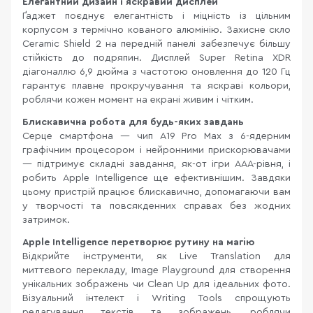
Елегантний дизайн і яскравий дисплей
Ґаджет поєднує елегантність і міцність із цільним
корпусом з термічно кованого алюмінію. Захисне скло
Ceramic Shield 2 на передній панелі забезпечує більшу
стійкість до подряпин. Дисплей Super Retina XDR
діагоналлю 6,9 дюйма з частотою оновлення до 120 Гц
гарантує плавне прокручування та яскраві кольори,
роблячи кожен момент на екрані живим і чітким.
Блискавична робота для будь-яких завдань
Серце смартфона — чип A19 Pro Max з 6-ядерним
графічним процесором і нейронними прискорювачами
— підтримує складні завдання, як-от ігри AAA-рівня, і
робить Apple Intelligence ще ефективнішим. Завдяки
цьому пристрій працює блискавично, допомагаючи вам
у творчості та повсякденних справах без жодних
затримок.
Apple Intelligence перетворює рутину на магію
Відкрийте інструменти, як Live Translation для
миттєвого перекладу, Image Playground для створення
унікальних зображень чи Clean Up для ідеальних фото.
Візуальний інтелект і Writing Tools спрощують
редагування текстів та зображень, роблячи