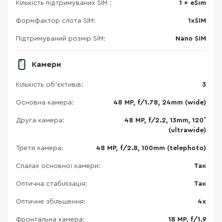
Кількість підтримуваних SIM :
1 + eSim
Формфактор слота SIM:
1xSIM
Підтримуваний розмір SIM:
Nano SIM
Камери
Кількість об'єктивів:
3
Основна камера:
48 MP, f/1.78, 24mm (wide)
Друга камера:
48 MP, f/2.2, 13mm, 120˚
(ultrawide)
Третя камера:
48 MP, f/2.8, 100mm (telephoto)
Спалах основної камери:
Так
Оптична стабілізація:
Так
Оптичне збільшення:
4x
Фронтальна камера:
18 MP, f/1.9