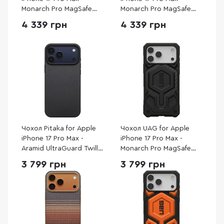
Monarch Pro MagSafe
Monarch Pro MagSafe
Kevlar Mallard
Kevlar Black
4 339 грн
4 339 грн
(114514113955)
(114514113940)
Чохол Pitaka for Apple
Чохол UAG for Apple
iPhone 17 Pro Max -
iPhone 17 Pro Max -
Aramid UltraGuard Twill
Monarch Pro MagSafe
Black/Grey (KI1701PBM)
Carbon Fiber
3 799 грн
3 799 грн
(114514114242)