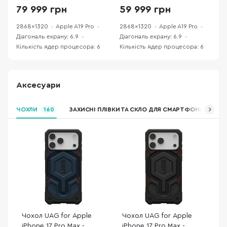
(17PM256DBREFA) хороший
79 999 грн
59 999 грн
стан
2868x1320
Apple A19 Pro
2868x1320
Apple A19 Pro
2
Діагональ екрану: 6.9
Діагональ екрану: 6.9
Д
Кількість ядер процесора: 6
Кількість ядер процесора: 6
К
Аксесуари
ЧОХЛИ
160
ЗАХИСНІ ПЛІВКИ ТА СКЛО ДЛЯ СМАРТФОНІВ
ЗА
Чохол UAG for Apple
Чохол UAG for Apple
iPhone 17 Pro Max -
iPhone 17 Pro Max -