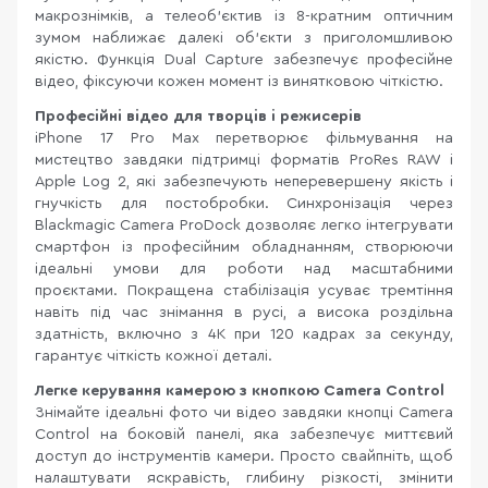
макрознімків, а телеоб’єктив із 8-кратним оптичним
зумом наближає далекі об’єкти з приголомшливою
якістю. Функція Dual Capture забезпечує професійне
відео, фіксуючи кожен момент із винятковою чіткістю.
Професійні відео для творців і режисерів
iPhone 17 Pro Max перетворює фільмування на
мистецтво завдяки підтримці форматів ProRes RAW і
Apple Log 2, які забезпечують неперевершену якість і
гнучкість для постобробки. Синхронізація через
Blackmagic Camera ProDock дозволяє легко інтегрувати
смартфон із професійним обладнанням, створюючи
ідеальні умови для роботи над масштабними
проєктами. Покращена стабілізація усуває тремтіння
навіть під час знімання в русі, а висока роздільна
здатність, включно з 4K при 120 кадрах за секунду,
гарантує чіткість кожної деталі.
Легке керування камерою з кнопкою Camera Control
Знімайте ідеальні фото чи відео завдяки кнопці Camera
Control на боковій панелі, яка забезпечує миттєвий
доступ до інструментів камери. Просто свайпніть, щоб
налаштувати яскравість, глибину різкості, змінити