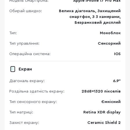
Модель смартфона:
Apple iPhone 17 Pro Max
Обирай швидко:
Велика діагональ, Захищений
смартфон, З 3 камерами,
Безрамковий дисплей
Тип:
Моноблок
Тип управління:
Сенсорний
Операційна система:
IOS
Екран
Діагональ екрану:
6.9"
Роздільна здатність екрану:
2868x1320 пікселів
Тип сенсорного екрану:
Ємнісний
Тип матриці:
Retina XDR display
Захист екрану:
Ceramic Shield 2