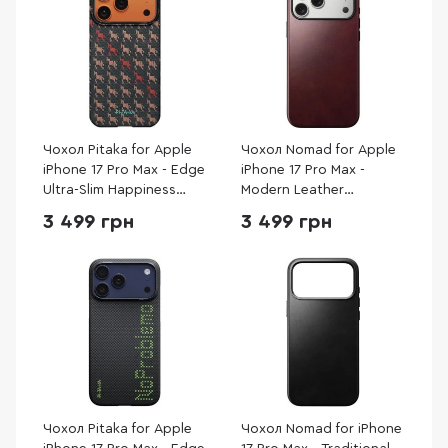
Чохол Pitaka for Apple
Чохол Nomad for Apple
iPhone 17 Pro Max - Edge
iPhone 17 Pro Max -
Ultra-Slim Happiness
Modern Leather
Rides Ebony (HR1707PM)
Horween Burgundy
3 499 грн
3 499 грн
(NM011840858)
Чохол Pitaka for Apple
Чохол Nomad for iPhone