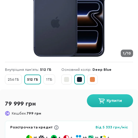
1/10
Внутрішня пам'ять:
512 ГБ
Основний колір:
Deep Blue
256 ГБ
512 ГБ
1 ТБ
Купити
79 999 грн
Кешбек
799 грн
Розстрочка та кредит
Від
5 333
грн/міс