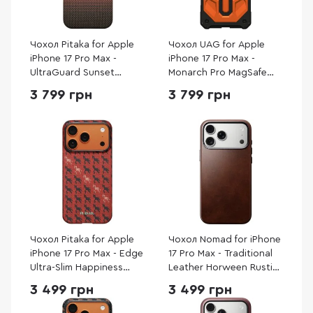
Чохол Pitaka for Apple
Чохол UAG for Apple
iPhone 17 Pro Max -
iPhone 17 Pro Max -
UltraGuard Sunset
Monarch Pro MagSafe
(KI1702BPM)
Orange (114514119797)
3 799 грн
3 799 грн
Чохол Pitaka for Apple
Чохол Nomad for iPhone
iPhone 17 Pro Max - Edge
17 Pro Max - Traditional
Ultra-Slim Happiness
Leather Horween Rustic
Rides Maroon
Brown (NM011918858)
3 499 грн
3 499 грн
(HR1708PM)