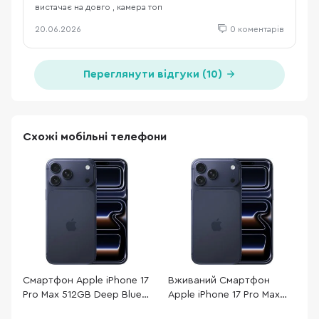
вистачає на довго , камера топ
20.06.2026
0 коментарів
Переглянути відгуки (10)
Схожі мобільні телефони
Смартфон Apple iPhone 17
Вживаний Смартфон
С
Pro Max 512GB Deep Blue
Apple iPhone 17 Pro Max
P
(MFYU4A)
256GB Deep Blue
(
6