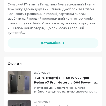
Сучасний ІТ-гігант з Купертино був заснований 1 квітня
1976 року двома друзями: Стівом Джобсом та Стівом
Возняком. Працюючи в гаражі, партнери змогли
зробити свій перший персональний комп’ютер Apple I,
який коштував $666. Усього молоді інженери продали
200 таких комп’ютерів, що принесло їм перший
суттєвий...
Детальніше
Огляди
29/07/2026
ТОП-3 смартфони до 10 000 грн:
Redmi A7 Pro, Motorola G06 Power та
OPPO A6x
У категорії до 10 тисяч гривень легко
вибирати за однією великою цифрою: 120 Гц,
50 МП, 7000 мАг або «розширені» 12 ГБ RAM.
Але жодна з них не описує смартфон
30/07/2026
повністю. Великий акумулятор додає ваги, 120