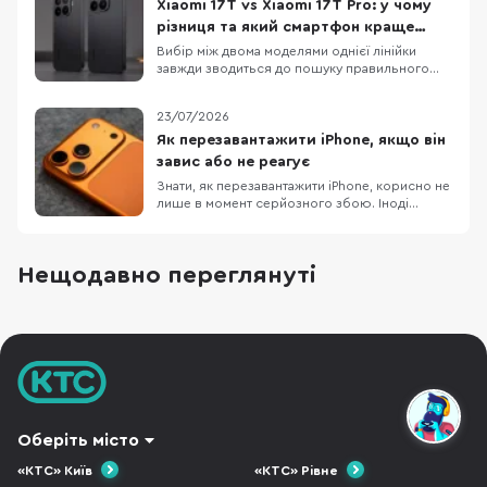
Гц не роблять HD+ екран чітким, а віртуальна
Xiaomi 17T vs Xiaomi 17T Pro: у чому
RAM не замінює фізичну. Порівняємо три
різниця та який смартфон краще
доступні мод
обрати
Вибір між двома моделями однієї лінійки
завжди зводиться до пошуку правильного
балансу між практичною функціональністю та
бюджетом. Детальне порівняння Xiaomi 17T і
23/07/2026
Xiaomi 17T Pro демонструє два зовсім різні
підходи до ергономіки та пікових
Як перезавантажити iPhone, якщо він
можливостей, хоча візуально ці пристрої
завис або не реагує
поділяють спільну ф
Знати, як перезавантажити iPhone, корисно не
лише в момент серйозного збою. Іноді
достатньо звичайного вимкнення та
повторного ввімкнення, щоб прибрати дрібні
підвисання, зупинити застосунок, який
Нещодавно переглянуті
некоректно працює або повернути системі
нормальну роботу. Apple прямо рекомендує
починати саме з такого
Оберіть місто
«КТС» Київ
«КТС» Рівне