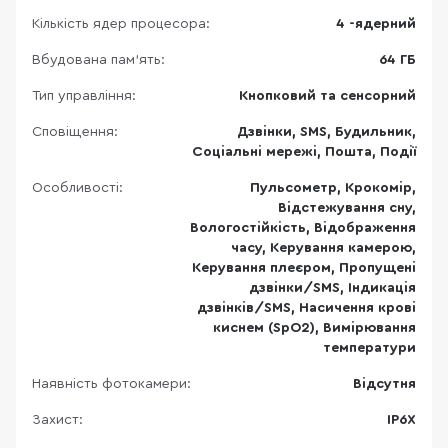
Кількість ядер процесора:
4 -ядерний
Вбудована пам'ять:
64 ГБ
Тип управління:
Кнопковий та сенсорний
Сповіщення:
Дзвінки, SMS, Будильник,
Соціальні мережі, Пошта, Події
Особливості:
Пульсометр, Крокомір,
Відстежування сну,
Вологостійкість, Відображення
часу, Керування камерою,
Керування плеєром, Пропущені
дзвінки/SMS, Індикація
дзвінків/SMS, Насичення крові
киснем (SpO2), Вимірювання
температури
Наявність фотокамери:
Відсутня
Захист:
IP6X