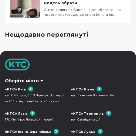
екрана для iPhone". Сьогодні це пристрій,
модель обрати
який може допомагати зі здор
Смарт-годинник Garmin часто обирають не
просто як аксесуар до смартфона, а як
інструмент для конкретного способу життя.
Одному користувачу потрібен зручний
годинник для щоденного носіння, сповіщень,
Нещодавно переглянуті
сну й базової активності. Іншому — модель
для бігу з GPS, тренувальними підказками та
аналітикою відн
Оберіть місто
«КТС» Київ
«КТС» Рівне
вул. О.Мишуги, 4, ТЦ Піраміда (1 поверх),
вул. В`ячеслава Чорновола, 17а
за 200 м від станції метро «Позняки».
«КТС» Львів
«КТС» Тернопіль
ТРЦ Кінг Крос Леополіс (1 поверх)
вул. Сагайдачного, 1
«КТС» Івано-Франківськ
«КТС» Луцьк