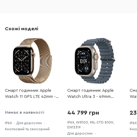
Схожі моделі
Смарт годинник Apple
Смарт годинник Apple
Сма
Watch 11 GPS LTE 42mm -
Watch Ultra 3 - 49mm
Wat
Gold Titanium Case with
Natural Titanium Case with
46m
Gold Milanese Loop
Anchor Blue Ocean Band
Cas
44 799 грн
23
Немає в наявності
(MF8Y4)
(MEWH4)
Ban
IP6X, WR100, MIL-STD 810H,
IP6X
Для дорослих
IP6X
EN13319
Кнопковий та сенсорний
Кно
Для дорослих