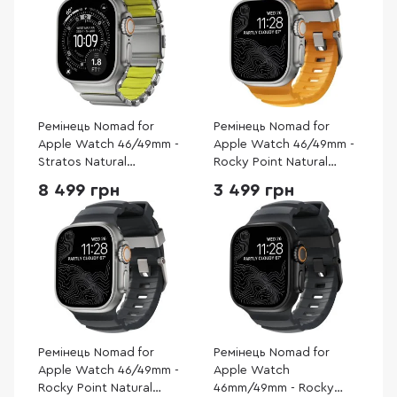
Ремінець Nomad for
Ремінець Nomad for
Apple Watch 46/49mm -
Apple Watch 46/49mm -
Stratos Natural
Rocky Point Natural
Hardware Volt
Titanium Hardware Sol
8 499 грн
3 499 грн
(NM011147858)
(NM013602858)
Ремінець Nomad for
Ремінець Nomad for
Apple Watch 46/49mm -
Apple Watch
Rocky Point Natural
46mm/49mm - Rocky