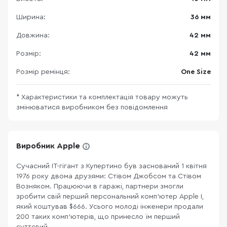
Ширина:
36 мм
Довжина:
42 мм
Розмір:
42 мм
Розмір ремінця:
One Size
* Характеристики та комплектація товару можуть
змінюватися виробником без повідомлення
Виробник Apple
Сучасний ІТ-гігант з Купертино був заснований 1 квітня
1976 року двома друзями: Стівом Джобсом та Стівом
Возняком. Працюючи в гаражі, партнери змогли
зробити свій перший персональний комп’ютер Apple I,
який коштував $666. Усього молоді інженери продали
200 таких комп’ютерів, що принесло їм перший