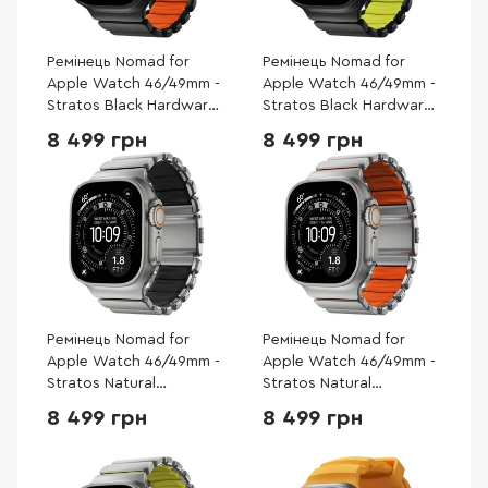
Ремінець Nomad for
Ремінець Nomad for
Apple Watch 46/49mm -
Apple Watch 46/49mm -
Stratos Black Hardware
Stratos Black Hardware
Ultra Orange
Volt (NM011130858)
8 499 грн
8 499 грн
(NM011116858)
Ремінець Nomad for
Ремінець Nomad for
Apple Watch 46/49mm -
Apple Watch 46/49mm -
Stratos Natural
Stratos Natural
Hardware Black
Hardware Ultra Orange
8 499 грн
8 499 грн
(NM014421858)
(NM011123858)