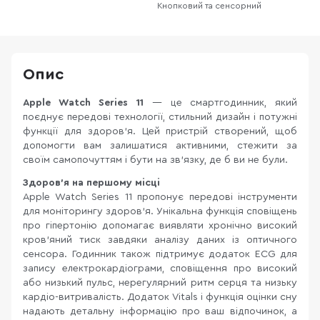
Кнопковий та сенсорний
Опис
Apple Watch Series 11
— це смартгодинник, який
поєднує передові технології, стильний дизайн і потужні
функції для здоров’я. Цей пристрій створений, щоб
допомогти вам залишатися активними, стежити за
своїм самопочуттям і бути на зв’язку, де б ви не були.
Здоров’я на першому місці
Apple Watch Series 11 пропонує передові інструменти
для моніторингу здоров’я. Унікальна функція сповіщень
про гіпертонію допомагає виявляти хронічно високий
кров’яний тиск завдяки аналізу даних із оптичного
сенсора. Годинник також підтримує додаток ECG для
запису електрокардіограми, сповіщення про високий
або низький пульс, нерегулярний ритм серця та низьку
кардіо-витривалість. Додаток Vitals і функція оцінки сну
надають детальну інформацію про ваш відпочинок, а