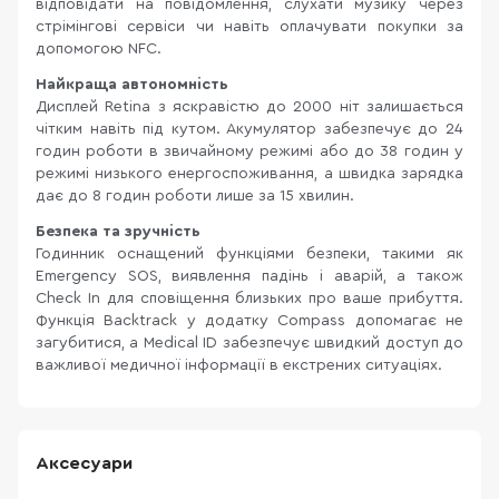
відповідати на повідомлення, слухати музику через
стрімінгові сервіси чи навіть оплачувати покупки за
допомогою NFC.
Найкраща автономність
Дисплей Retina з яскравістю до 2000 ніт залишається
чітким навіть під кутом. Акумулятор забезпечує до 24
годин роботи в звичайному режимі або до 38 годин у
режимі низького енергоспоживання, а швидка зарядка
дає до 8 годин роботи лише за 15 хвилин.
Безпека та зручність
Годинник оснащений функціями безпеки, такими як
Emergency SOS, виявлення падінь і аварій, а також
Check In для сповіщення близьких про ваше прибуття.
Функція Backtrack у додатку Compass допомагає не
загубитися, а Medical ID забезпечує швидкий доступ до
важливої медичної інформації в екстрених ситуаціях.
Аксесуари