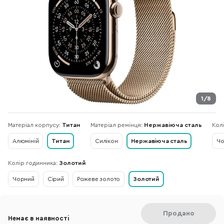
1/8
Матеріал корпусу:
Титан
Матеріал ремінця:
Нержавіюча сталь
Кол
Алюміній
Титан
Силікон
Нержавіюча сталь
Чо
Колір годинника:
Золотий
Чорний
Сірий
Рожеве золото
Золотий
Продано
Немає в наявності