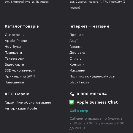
вул. І.Миколайчука, 2, ТЦ Арсен
вул. Сухомлинського, 1, ТРЦ ПортCity (2
поверх)
Каталог товарів
Інтернет - магазин
Смартфони
Про нас
Apple iPhone
Акції
Ноутбуки
Гарантія
Планшети
Доставка
Телевізори
Оплата
Відеокарти
Контакти
SSD-накопичувачі
Магазини
Принтери та БФП
Політика конфіденційності
Навушники
Black Friday
КТС Сервіс
0 800 210-484
Apple Business Chat
Гарантійне обслуговування
Авторизація Apple
Call-центр
Call-центр працює по буднях з
9:00 до 20:00 та у вихідні з 9:00
до 20:00