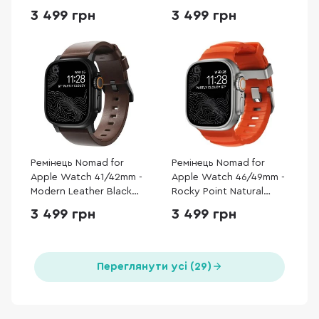
Titanium Hardware
Point Band Black
3 499 грн
3 499 грн
Storm (NM013596858)
Titanium Hardware
Storm (NM014803858)
Ремінець Nomad for
Ремінець Nomad for
Apple Watch 41/42mm -
Apple Watch 46/49mm -
Modern Leather Black
Rocky Point Natural
Hardware Rustic Brown
Titanium Hardware
3 499 грн
3 499 грн
Horween (NM1A3RBM00)
Magma (NM014872858)
Переглянути усі (29)