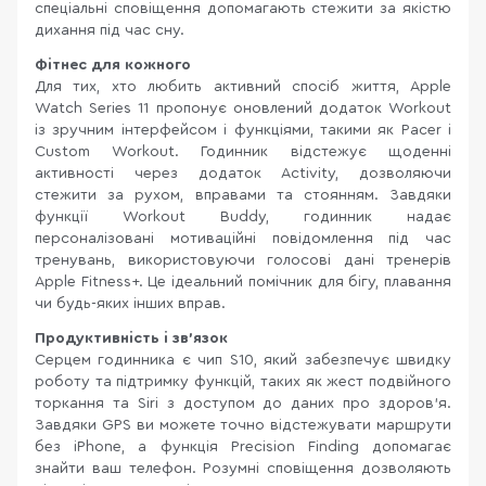
спеціальні сповіщення допомагають стежити за якістю
дихання під час сну.
Фітнес для кожного
Для тих, хто любить активний спосіб життя, Apple
Watch Series 11 пропонує оновлений додаток Workout
із зручним інтерфейсом і функціями, такими як Pacer і
Custom Workout. Годинник відстежує щоденні
активності через додаток Activity, дозволяючи
стежити за рухом, вправами та стоянням. Завдяки
функції Workout Buddy, годинник надає
персоналізовані мотиваційні повідомлення під час
тренувань, використовуючи голосові дані тренерів
Apple Fitness+. Це ідеальний помічник для бігу, плавання
чи будь-яких інших вправ.
Продуктивність і зв’язок
Серцем годинника є чип S10, який забезпечує швидку
роботу та підтримку функцій, таких як жест подвійного
торкання та Siri з доступом до даних про здоров’я.
Завдяки GPS ви можете точно відстежувати маршрути
без iPhone, а функція Precision Finding допомагає
знайти ваш телефон. Розумні сповіщення дозволяють