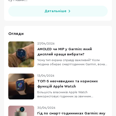
суттєвий...
Детальніше
Огляди
27/04/2026
AMOLED чи MIP у Garmin: який
дисплей краще вибрати?
Чому тип екрана справді важливий? Коли
людина обирає смартгодинник Garmin, вона
часто дивиться на GPS, датчики й карти. Але
тип дисплея впливає не менше. Саме він
13/04/2026
визначає, наскільки комфортно читати екран
на сонці, як часто доведеться заряджати
ТОП-5 неочевидних та корисних
годинник і чи буде зручно користуватися ним
функцій Apple Watch
щодня — у
Більшість власників Apple Watch
використовує годинник за звичним
сценарієм: перевірити час, подивитися
сповіщення, переключити трек або закрити
30/04/2026
кільця активності. Але насправді сучасний
Apple Watch давно вийшов за межі "другого
Гід по смарт-годинниках Garmin: яку