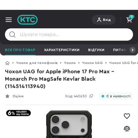
0
Вхід
ВСЕ ПРО ТОВАР
ХАРАКТЕРИСТИКИ
ВІДГУКИ
ПИТАННЯ ТА 
Чохли для телефонів
Чохли
Чохли UAG
Чохол UAG for A
Чохол UAG for Apple iPhone 17 Pro Max -
Monarch Pro MagSafe Kevlar Black
(114514113940)
Оціни
Код:
440630
Є в наявності