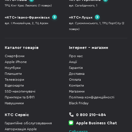
ТРЦ Кінг Крос Леополіс (1 поверх)
вул. Сагайдачного, 1
«КТС» Івано-Франківськ
«КТС» Луцьк
вул. І.Миколайчука, 2, ТЦ Арсен
вул. Сухомлинського, 1, ТРЦ ПортCity (2
поверх)
Каталог товарів
Інтернет - магазин
Смартфони
Про нас
Apple iPhone
Акції
Ноутбуки
Гарантія
Планшети
Доставка
Телевізори
Оплата
Відеокарти
Контакти
SSD-накопичувачі
Магазини
Принтери та БФП
Політика конфіденційності
Навушники
Black Friday
КТС Сервіс
0 800 210-484
Apple Business Chat
Гарантійне обслуговування
Авторизація Apple
Call-центр