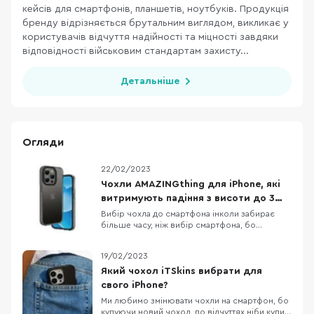
кейсів для смартфонів, планшетів, ноутбуків. Продукція
бренду відрізняється брутальним виглядом, викликає у
користувачів відчуття надійності та міцності завдяки
відповідності військовим стандартам захисту...
Детальніше
Огляди
22/02/2023
Чохли AMAZINGthing для iPhone, які
витримують падіння з висоти до 3
метрів
Вибір чохла до смартфона інколи забирає
більше часу, ніж вибір смартфона, бо
різноманітність кейсів просто зашкалює,
особливо якщо говорити про чохли до
19/02/2023
iPhone. Одна з компаній, яка давно себе
зарекомендувала як виробник якісних,
Який чохол iTSkins вибрати для
довговічних та красивих аксесуарів до iPhone
свого iPhone?
— це AMAZINGthing. В них
Ми любимо змінювати чохли на смартфон, бо
купуючи новий чохол, по відчуттях ніби купив