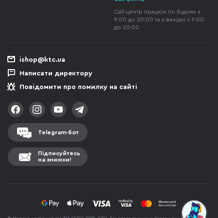
Call-центр працює по буднях з
9:00 до 20:00 та у вихідні з 9:00
до 20:00
ishop@ktc.ua
Написати директору
Повідомити про помилку на сайті
Telegram-бот
Підписуйтесь
на знижки!