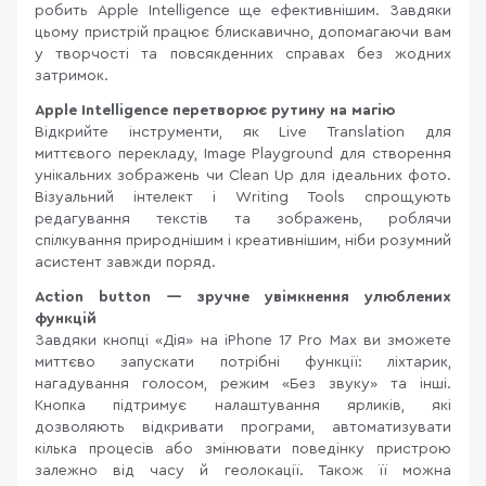
робить Apple Intelligence ще ефективнішим. Завдяки
цьому пристрій працює блискавично, допомагаючи вам
у творчості та повсякденних справах без жодних
затримок.
Apple Intelligence перетворює рутину на магію
Відкрийте інструменти, як Live Translation для
миттєвого перекладу, Image Playground для створення
унікальних зображень чи Clean Up для ідеальних фото.
Візуальний інтелект і Writing Tools спрощують
редагування текстів та зображень, роблячи
спілкування природнішим і креативнішим, ніби розумний
асистент завжди поряд.
Action button — зручне увімкнення улюблених
функцій
Завдяки кнопці «Дія» на iPhone 17 Pro Max ви зможете
миттєво запускати потрібні функції: ліхтарик,
нагадування голосом, режим «Без звуку» та інші.
Кнопка підтримує налаштування ярликів, які
дозволяють відкривати програми, автоматизувати
кілька процесів або змінювати поведінку пристрою
залежно від часу й геолокації. Також її можна