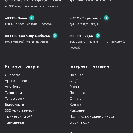
вул. О.Мишуги, 4, ТЦ Піраміда (1 поверх),
вул. В`ячеслава Чорновола, 17а
за 200 м від станції метро «Позняки».
«КТС» Львів
«КТС» Тернопіль
ТРЦ Кінг Крос Леополіс (1 поверх)
вул. Сагайдачного, 1
«КТС» Івано-Франківськ
«КТС» Луцьк
вул. І.Миколайчука, 2, ТЦ Арсен
вул. Сухомлинського, 1, ТРЦ ПортCity (2
поверх)
Каталог товарів
Інтернет - магазин
Смартфони
Про нас
Apple iPhone
Акції
Ноутбуки
Гарантія
Планшети
Доставка
Телевізори
Оплата
Відеокарти
Контакти
SSD-накопичувачі
Магазини
Принтери та БФП
Політика конфіденційності
Навушники
Black Friday