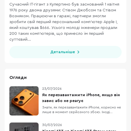
Сучасний ІТ-гігант з Купертино був заснований 1 квітня
1976 року двома друзями: Стівом Джобсом та Стівом
Возняком. Працюючи в гаражі, партнери змогли
зробити свій перший персональний комп’ютер Apple I,
який коштував $666. Усього молоді інженери продали
200 таких комп’ютерів, що принесло їм перший
суттєвий...
Детальніше
Огляди
23/07/2026
Як перезавантажити iPhone, якщо він
завис або не реагує
Знати, як перезавантажити iPhone, корисно не
лише в момент серйозного збою. Іноді
достатньо звичайного вимкнення та
повторного ввімкнення, щоб прибрати дрібні
30/07/2026
підвисання, зупинити застосунок, який
некоректно працює або повернути системі