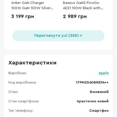
Anker GaN Charger
Baseus GaN2 PicoGo
100W GaN 100W Silver
AE21 100W Black with
with Type-C/Type-C
Cable Type-C / Type-C
3 199 грн
2 989 грн
(B121BG41)
100W (E0121B00)
Переглянути усі (388)
Характеристики
Виробник:
Apple
Код виробника:
17PM256DBREFA++
Стан:
Вживаний
Стан смартфона:
практично новий
Тип телефону:
Смартфон