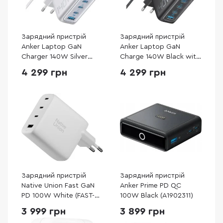
Зарядний пристрій
Зарядний пристрій
Anker Laptop GaN
Anker Laptop GaN
Charger 140W Silver
Charge 140W Black with
(B2697G41)
Type-C / Type-C
4 299 грн
4 299 грн
(B2697GZ1)
Зарядний пристрій
Зарядний пристрій
Native Union Fast GaN
Anker Prime PD QC
PD 100W White (FAST-
100W Black (A1902311)
PD100-WHT-EU)
3 999 грн
3 899 грн