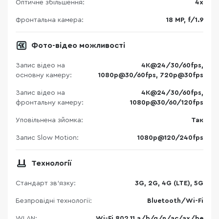
Оптичне збільшення:
4x
Фронтальна камера:
18 MP, f/1.9
Фото-відео можливості
Запис відео на
4K@24/30/60fps,
основну камеру:
1080p@30/60fps, 720p@30fps
Запис відео на
4K@24/30/60fps,
фронтальну камеру:
1080p@30/60/120fps
Уповільнена зйомка:
Так
Запис Slow Motion:
1080p@120/240fps
Технології
Стандарт зв'язку:
3G, 2G, 4G (LTE), 5G
Безпровідні технології:
Bluetooth/Wi-Fi
WLAN:
Wi-Fi 802.11 a/b/g/n/ac/ax/be