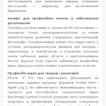
застосовувати для виконання завдань усередині
застосунків — наприклад, для встановлення
будильника.
Камери для професійних знімків із неймовірною
деталізацією
Потрійна система камер із трьома 48 МП об’єктивами —
основною Fusion, ультраширококутною та новим
телеоб’єктивом дозволяє створювати приголомшливі
фотографії. Основна камера знімає чіткі кадри навіть у
сутінках, ультраширококутна ідеальна для панорам і
макрознімків, а телеоб’єктив із 8-кратним оптичним
зумом наближає далекі об’єкти з приголомшливою
якістю. Функція Dual Capture забезпечує професійне
відео, фіксуючи кожен момент із винятковою чіткістю.
Професійні відео для творців і режисерів
iPhone 17 Pro Max перетворює фільмування на
мистецтво завдяки підтримці форматів ProRes RAW і
Apple Log 2, які забезпечують неперевершену якість і
гнучкість для постобробки. Синхронізація через
Blackmagic Camera ProDock дозволяє легко інтегрувати
смартфон із професійним обладнанням, створюючи