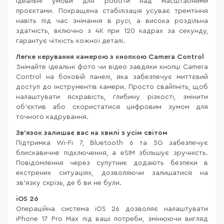
ідеальні умови для роботи над масштабними
проєктами. Покращена стабілізація усуває тремтіння
навіть під час знімання в русі, а висока роздільна
здатність, включно з 4K при 120 кадрах за секунду,
гарантує чіткість кожної деталі.
Легке керування камерою з кнопкою Camera Control
Знімайте ідеальні фото чи відео завдяки кнопці Camera
Control на боковій панелі, яка забезпечує миттєвий
доступ до інструментів камери. Просто свайпніть, щоб
налаштувати яскравість, глибину різкості, змінити
об’єктив або скористатися цифровим зумом для
точного кадрування.
Зв'язок залишає вас на хвилі з усім світом
Підтримка Wi-Fi 7, Bluetooth 6 та 5G забезпечує
блискавичне підключення, а eSIM збільшує зручність.
Повідомлення через супутник додають безпеки в
екстрених ситуаціях, дозволяючи залишатися на
зв'язку скрізь, де б ви не були.
iOS 26
Операційна система iOS 26 дозволяє налаштувати
iPhone 17 Pro Max під ваші потреби, змінюючи вигляд