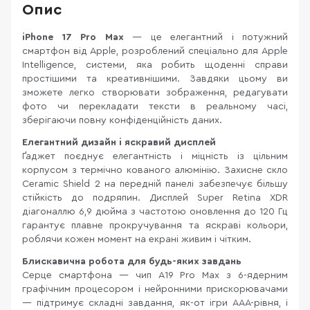
Опис
iPhone 17 Pro Max
— це елегантний і потужний
смартфон від Apple, розроблений спеціально для Apple
Intelligence, системи, яка робить щоденні справи
простішими та креативнішими. Завдяки цьому ви
зможете легко створювати зображення, редагувати
фото чи перекладати тексти в реальному часі,
зберігаючи повну конфіденційність даних.
Елегантний дизайн і яскравий дисплей
Ґаджет поєднує елегантність і міцність із цільним
корпусом з термічно кованого алюмінію. Захисне скло
Ceramic Shield 2 на передній панелі забезпечує більшу
стійкість до подряпин. Дисплей Super Retina XDR
діагоналлю 6,9 дюйма з частотою оновлення до 120 Гц
гарантує плавне прокручування та яскраві кольори,
роблячи кожен момент на екрані живим і чітким.
Блискавична робота для будь-яких завдань
Серце смартфона — чип A19 Pro Max з 6-ядерним
графічним процесором і нейронними прискорювачами
— підтримує складні завдання, як-от ігри AAA-рівня, і