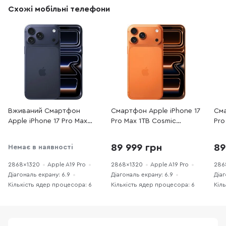
Схожі мобільні телефони
Вживаний Смартфон
Смартфон Apple iPhone 17
Сма
Apple iPhone 17 Pro Max
Pro Max 1TB Cosmic
Pro
256 GB Deep Blue
Orange (MFYW4)
(MF
(17PM256DBREFA++)
89 999 грн
89
Немає в наявності
практично новий
2868x1320
Apple A19 Pro
2868x1320
Apple A19 Pro
286
Діагональ екрану: 6.9
Діагональ екрану: 6.9
Діаг
Кількість ядер процесора: 6
Кількість ядер процесора: 6
Кіл