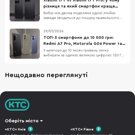
Xiaomi 17T vs Xiaomi 17T Pro: у чому
нормальну роботу. Apple прямо рекомендує
різниця та який смартфон краще
починати саме з такого
обрати
Вибір між двома моделями однієї лінійки
завжди зводиться до пошуку правильного
балансу між практичною функціональністю та
бюджетом. Детальне порівняння Xiaomi 17T і
29/07/2026
Xiaomi 17T Pro демонструє два зовсім різні
підходи до ергономіки та пікових
ТОП-3 смартфони до 10 000 грн:
можливостей, хоча візуально ці пристрої
Redmi A7 Pro, Motorola G06 Power та
поділяють спільну ф
OPPO A6x
У категорії до 10 тисяч гривень легко
вибирати за однією великою цифрою: 120 Гц,
50 МП, 7000 мАг або «розширені» 12 ГБ RAM.
Але жодна з них не описує смартфон
повністю. Великий акумулятор додає ваги, 120
Нещодавно переглянуті
Гц не роблять HD+ екран чітким, а віртуальна
RAM не замінює фізичну. Порівняємо три
доступні мод
Оберіть місто
«КТС» Київ
«КТС» Рівне