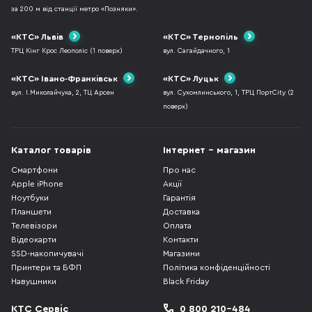
за 200 м від станції метро «Позняки».
«КТС» Львів
«КТС» Тернопіль
ТРЦ Кінг Крос Леополіс (1 поверх)
вул. Сагайдачного, 1
«КТС» Івано-Франківськ
«КТС» Луцьк
вул. І.Миколайчука, 2, ТЦ Арсен
вул. Сухомлинського, 1, ТРЦ ПортCity (2
поверх)
Каталог товарів
Інтернет - магазин
Смартфони
Про нас
Apple iPhone
Акції
Ноутбуки
Гарантія
Планшети
Доставка
Телевізори
Оплата
Відеокарти
Контакти
SSD-накопичувачі
Магазини
Принтери та БФП
Політика конфіденційності
Навушники
Black Friday
КТС Сервіс
0 800 210-484