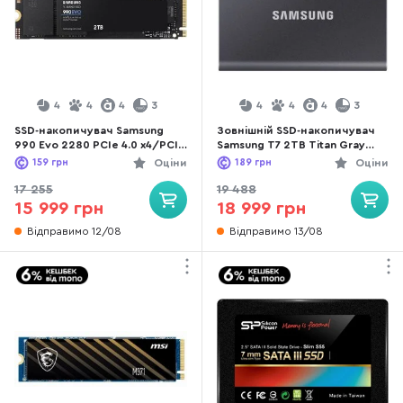
4
4
4
3
4
4
4
3
SSD-накопичувач Samsung
Зовнішній SSD-накопичувач
990 Evo 2280 PCIe 4.0 x4/PCIe
Samsung T7 2TB Titan Gray
5.0 x2 NVMe 2.0 2TB (MZ-
(MU-PC2T0T/WW)
159
грн
Оціни
189
грн
Оціни
V9E2T0BW)
17 255
19 488
15 999 грн
18 999 грн
Відправимо 12/08
Відправимо 13/08