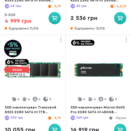
825S 2280 SATA III 500GB
425S 2242 SATA III 250GB
(TS500GMTS825S)
(TS250GMTS425S)
49
грн
5/5
25
грн
4,2/5
5 305
2 536 грн
4 999 грн
Відправимо 11/08
Відправимо 13/08
Акція
4
4
4
3
4
4
4
3
SSD-накопичувач Transcend
SSD-накопичувач Micron 5400
825S 2280 SATA III 1TB
Pro 2280 SATA III 480GB
(TS1TMTS825S)
(MTFDDAV480TGA-
100
грн
5/5
169
грн
Оціни
1BC1ZABYYR)
10 055 грн
16 919 грн