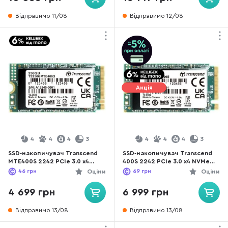
Відправимо 11/08
Відправимо 12/08
Акція
4
4
4
3
4
4
4
3
SSD-накопичувач Transcend
SSD-накопичувач Transcend
MTE400S 2242 PCIe 3.0 x4
400S 2242 PCIe 3.0 x4 NVMe
NVMe 256GB
512GB (TS512GMTE400S)
46
грн
Оціни
69
грн
Оціни
(TS256GMTE400S)
4 699 грн
6 999 грн
Відправимо 13/08
Відправимо 13/08