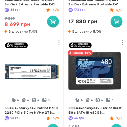
SanDisk Extreme Portable E61
SanDisk Extreme Portable E61
500GB Black (SDSSDE61-500G-
2TB Black (SDSSDE61-2T00-
86
грн
5/5
178
грн
5/5
G25)
G25)
9 235
17 880 грн
8 699 грн
Відправимо 11/08
Відправимо 11/08
Знижка -14%
4
4
4
3
4
4
4
3
SSD-накопичувач Patriot P300
SSD-накопичувач Patriot Burst
2280 PCIe 3.0 x4 NVMe 2TB
Elite SATA III 480GB
(P300P2TBM28)
(PBE480GS25SSDR)
98
грн
5/5
34
грн
5/5
4 088