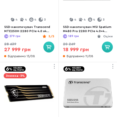
4
4
4
3
4
4
4
3
SSD-накопичувач Transcend
SSD-накопичувач MSI Spatium
MTE250H 2280 PCIe 4.0 x4
M480 Pro 2280 PCIe 4.0x4
NVMe 4TB (TS4TMTE250H)
NVMe 1.4 2TB (S78-440Q600-
279
грн
5/5
189
грн
Оціни
P83)
28 639
20 269
27 999 грн
18 999 грн
Відправимо 13/08
Відправимо 11/08
Знижка -3%