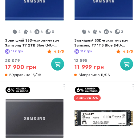
4
4
4
3
4
4
4
3
Зовнішній SSD-накопичувач
Зовнішній SSD-накопичувач
Samsung T7 2TB Blue (MU-
Samsung T7 1TB Blue (MU-
PC2T0H/WW)
PC1T0H/WW)
179
грн
4,8/5
119
грн
4,8/5
20 079
12 595
17 900 грн
11 999 грн
Відправимо 13/08
Відправимо 11/08
Знижка -5%