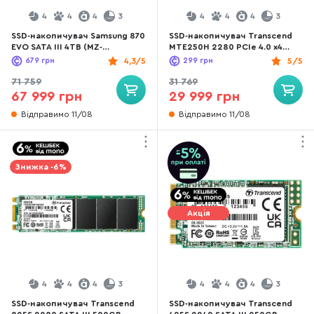
4
4
4
3
4
4
4
3
SSD-накопичувач Samsung 870
SSD-накопичувач Transcend
EVO SATA III 4TB (MZ-
MTE250H 2280 PCIe 4.0 x4
77E4T0B/EU)
NVMe 2TB (TS2TMTE250H)
679
грн
4,3/5
299
грн
5/5
71 759
31 769
67 999 грн
29 999 грн
Відправимо 11/08
Відправимо 11/08
Знижка -6%
Акція
4
4
4
3
4
4
4
3
SSD-накопичувач Transcend
SSD-накопичувач Transcend