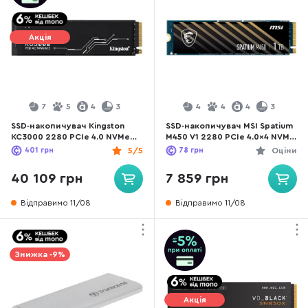
Акція
7
5
4
3
4
4
4
3
SSD-накопичувач Kingston
SSD-накопичувач MSI Spatium
KC3000 2280 PCIe 4.0 NVMe
M450 V1 2280 PCIe 4.0x4 NVMe
4TB (SKC3000D/4096G)
1TB (S78-440L0M0-P83)
401
грн
5/5
78
грн
Оціни
40 109 грн
7 859 грн
Відправимо 11/08
Відправимо 11/08
Знижка -9%
Акція