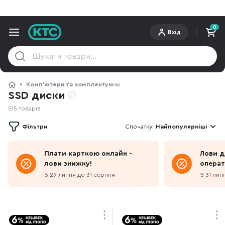
0
Вхід
Компʼютери та комплектуючі
SSD диски
515 товарів
Фільтри
Спочатку:
Найпопулярніші
Плати карткою онлайн -
Лови д
лови знижку!
операт
З 29 липня до 31 серпня
З 31 лип