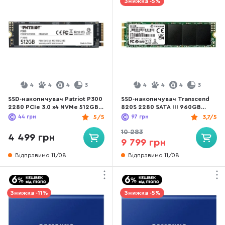
Знижка -5%
4
4
4
3
4
4
4
3
SSD-накопичувач Patriot P300
SSD-накопичувач Transcend
2280 PCIe 3.0 x4 NVMe 512GB
820S 2280 SATA III 960GB
(P300P512GM28)
(TS960GMTS820S)
44
грн
5/5
97
грн
3,7/5
10 283
4 499 грн
9 799 грн
Відправимо 11/08
Відправимо 11/08
Знижка -11%
Знижка -5%