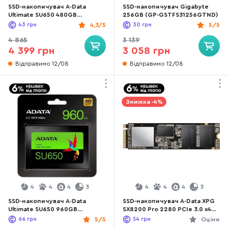
SSD-накопичувач A-Data
SSD-накопичувач Gigabyte
Ultimate SU650 480GB
256GB (GP-GSTFS31256GTND)
ASU650SS-480GT-R
43
грн
4,3/5
30
грн
5/5
4 865
3 139
4 399 грн
3 058 грн
Відправимо 12/08
Відправимо 12/08
Знижка -4%
4
4
4
3
4
4
4
3
SSD-накопичувач A-Data
SSD-накопичувач A-Data XPG
Ultimate SU650 960GB
SX8200 Pro 2280 PCIe 3.0 x4
(ASU650SS-960GT-R)
NVMe 512GB (ASX8200PNP-
66
грн
5/5
54
грн
Оціни
512GT-C)