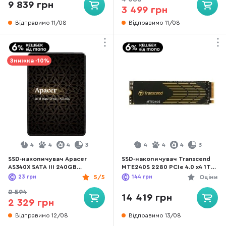
9 839 грн
3 499 грн
Відправимо 11/08
Відправимо 11/08
Знижка -10%
4
4
4
3
4
4
4
3
SSD-накопичувач Apacer
SSD-накопичувач Transcend
AS340X SATA III 240GB
MTE240S 2280 PCIe 4.0 x4 1TB
(AP240GAS340XC-1)
(TS1TMTE240S)
23
грн
5/5
144
грн
Оціни
2 594
14 419 грн
2 329 грн
Відправимо 12/08
Відправимо 13/08