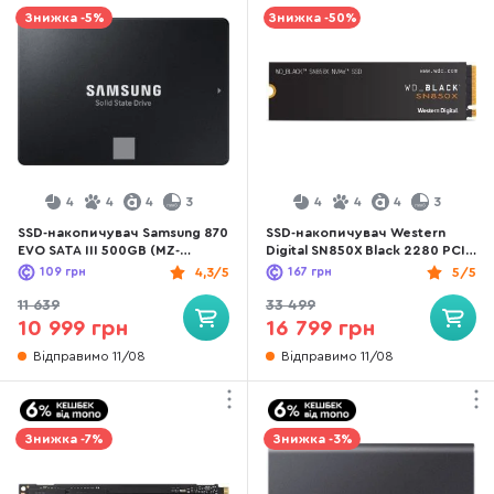
Знижка -5%
Знижка -50%
4
4
4
3
4
4
4
3
SSD-накопичувач Samsung 870
SSD-накопичувач Western
EVO SATA III 500GB (MZ-
Digital SN850X Black 2280 PCIe
77E500BW)
4.0 x4 NVMe 2TB
109
грн
4,3/5
167
грн
5/5
(WDS200T2X0E)
11 639
33 499
10 999 грн
16 799 грн
Відправимо 11/08
Відправимо 11/08
Знижка -7%
Знижка -3%