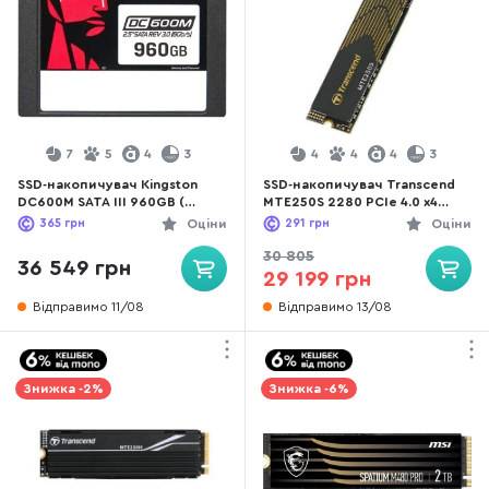
7
5
4
3
4
4
4
3
SSD-накопичувач Kingston
SSD-накопичувач Transcend
DC600M SATA III 960GB (
MTE250S 2280 PCIe 4.0 x4
SEDC600M/960G)
NVMe 4TB (TS4TMTE250S)
365
грн
Оціни
291
грн
Оціни
30 805
36 549 грн
29 199 грн
Відправимо 11/08
Відправимо 13/08
Знижка -2%
Знижка -6%