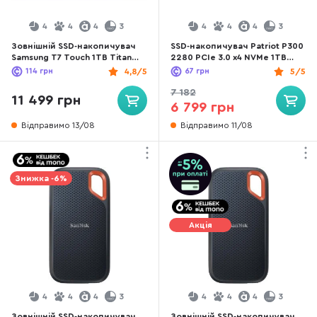
4
4
4
3
4
4
4
3
Зовнішній SSD-накопичувач
SSD-накопичувач Patriot P300
Samsung T7 Touch 1TB Titan
2280 PCIe 3.0 x4 NVMe 1TB
Gray (MU-PC1T0T/WW)
(P300P1TBM28)
114
грн
4,8/5
67
грн
5/5
7 182
11 499 грн
6 799 грн
Відправимо 13/08
Відправимо 11/08
Знижка -6%
Акція
4
4
4
3
4
4
4
3
Зовнішній SSD-накопичувач
Зовнішній SSD-накопичувач