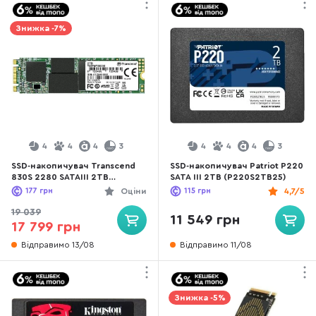
Знижка -7%
4
4
4
3
4
4
4
3
SSD-накопичувач Transcend
SSD-накопичувач Patriot P220
830S 2280 SATAIII 2TB
SATA III 2TB (P220S2TB25)
(TS2TMTS830S)
177
грн
Оціни
115
грн
4,7/5
19 039
11 549 грн
17 799 грн
Відправимо 13/08
Відправимо 11/08
Знижка -5%