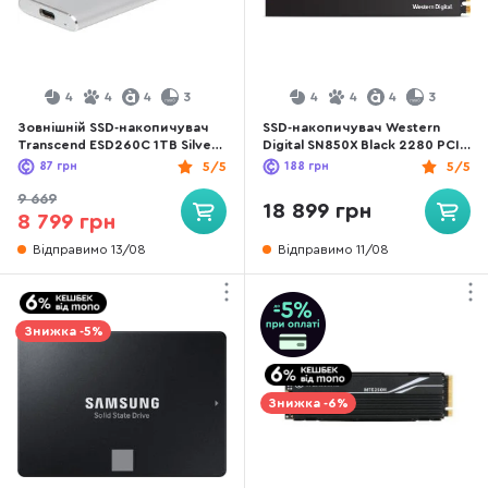
4
4
4
3
4
4
4
3
Зовнішній SSD-накопичувач
SSD-накопичувач Western
Transcend ESD260C 1TB Silver
Digital SN850X Black 2280 PCIe
(TS1TESD260C)
4.0 x4 1TB (WDS100T2X0E)
87
грн
5/5
188
грн
5/5
9 669
18 899 грн
8 799 грн
Відправимо 13/08
Відправимо 11/08
Знижка -5%
Знижка -6%