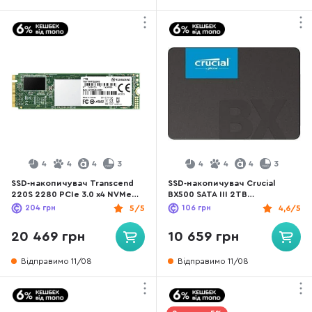
4
4
4
3
4
4
4
3
SSD-накопичувач Transcend
SSD-накопичувач Crucial
220S 2280 PCIe 3.0 x4 NVMe
BX500 SATA III 2TB
1TB (TS1TMTE220S)
(CT2000BX500SSD1)
204
грн
5/5
106
грн
4,6/5
20 469 грн
10 659 грн
Відправимо 11/08
Відправимо 11/08