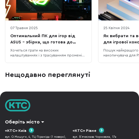
07 Травня 2025
25 Квітня 2024
Оптимальний ПК для ігор від
Як вибрати та 
ASUS – збірка, що готова до
для ігрової конс
S.T.A.L.K.E.R. 2 і не тільки
Хочеться грати на високих
Пошук найкращого 
налаштуваннях і з трасуванням променів
накопичувача для P
у S.T.A.L.K.E.R. 2, але старе залізо вже не
складним завдання
тягне? Ми підібрали відносно недорогу
вибір: на ринку є б
конфігурацію ігрового ПК, який
накопичувачів для P
Нещодавно переглянуті
дозволить не лише пограти з комфортом,
просте і безпробл
але й стрімити ігри на популярні
місткості для вашої
платформи. Корпус ASUS A23 Plus, блок
Проте не варто бр
живлення
в надії, що для P
Оберіть місто
«КТС» Київ
«КТС» Рівне
вул. О.Мишуги, 4, ТЦ Піраміда (1 поверх),
вул. В`ячеслава Чорновола, 17а