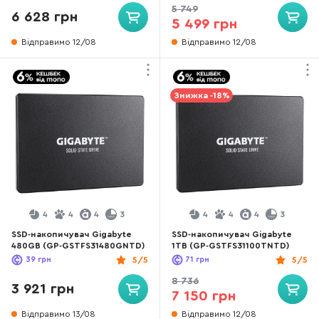
5 749
6 628 грн
5 499 грн
Відправимо 12/08
Відправимо 12/08
Знижка -18%
4
4
4
3
4
4
4
3
SSD-накопичувач Gigabyte
SSD-накопичувач Gigabyte
480GB (GP-GSTFS31480GNTD)
1TB (GP-GSTFS31100TNTD)
39
грн
5/5
71
грн
5/5
8 736
3 921 грн
7 150 грн
Відправимо 13/08
Відправимо 12/08