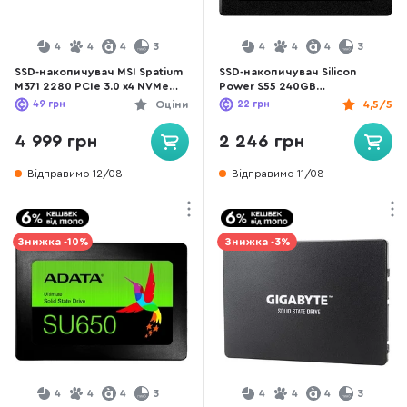
4
4
4
3
4
4
4
3
SSD-накопичувач MSI Spatium
SSD-накопичувач Silicon
M371 2280 PCIe 3.0 x4 NVMe
Power S55 240GB
500GB (S78-440K120-P83)
(SP240GBSS3S55S25)
49
грн
Оціни
22
грн
4,5/5
4 999 грн
2 246 грн
Відправимо 12/08
Відправимо 11/08
Знижка -10%
Знижка -3%
4
4
4
3
4
4
4
3