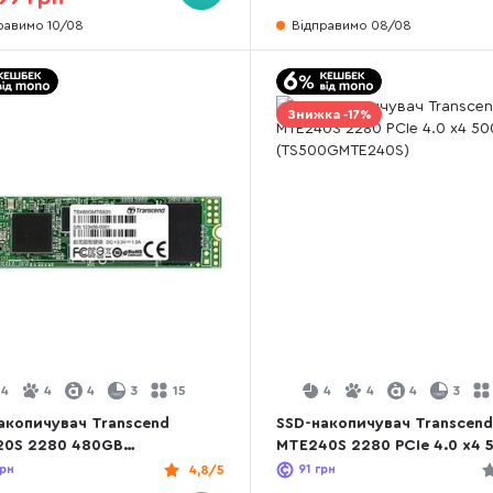
равимо 10/08
Відправимо 08/08
Знижка -17%
4
4
4
3
15
4
4
4
3
акопичувач Transcend
SSD-накопичувач Transcen
20S 2280 480GB
MTE240S 2280 PCIe 4.0 x4 
80GMTS820S)
(TS500GMTE240S)
рн
4,8/5
91
грн