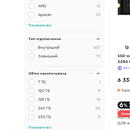
AMD
12
Apacer
33
Показати всі
Тип підключення
Внутрішній
407
SSD-н
Зовнішній
111
2280 
(SSDP
63
г
Об'єм накопичувача
6 33
7 ТБ
1
Відп
120 ГБ
11
128 ГБ
16
240 ГБ
20
Зниж
250 ГБ
11
Показати всі