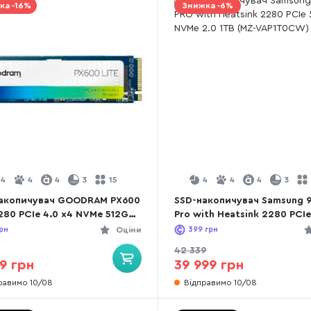
ка -16%
Знижка -6%
4
4
4
3
15
4
4
4
3
акопичувач GOODRAM PX600
SSD-накопичувач Samsung 
2280 PCIe 4.0 x4 NVMe 512GB
Pro with Heatsink 2280 PCIe
R-PX600L-512-80)
NVMe 2.0 4TB (MZ-VAP4T0
рн
Оціни
399
грн
42 339
9 грн
39 999 грн
равимо 10/08
Відправимо 10/08