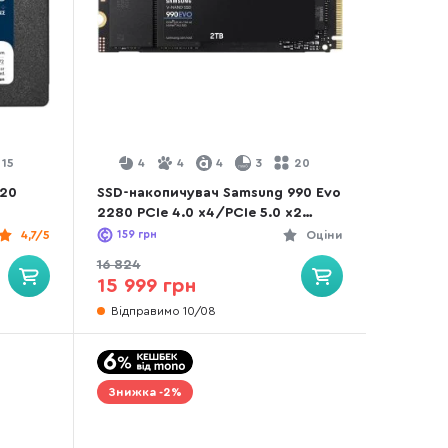
15
4
4
4
3
20
220
SSD-накопичувач Samsung 990 Evo
2280 PCIe 4.0 x4/PCIe 5.0 x2
NVMe 2.0 2TB (MZ-V9E2T0BW)
4,7/5
159
грн
Оціни
16 824
15 999 грн
Відправимо 10/08
Знижка -2%