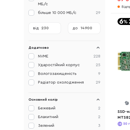
МБ/с
Відп
більше 10 000 МБ/с
29
від
до
Додатково
NVME
228
Ударостійкий корпус
25
Вологозахищеність
9
Радіатор охолодження
29
Основний колір
Бежевий
2
SSD-н
Блакитний
2
MTS8
(TS4
50
г
Зелений
3