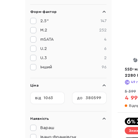
Форм-фактор
2.5"
147
M.2
252
mSATA
4
U.2
6
U.3
2
Інший
96
SSD-н
2280 
(S78-
49
г
Ціна
5 399
4 99
від
до
Відп
Наявність
Вараш
Зниж
Івано-Франківськ