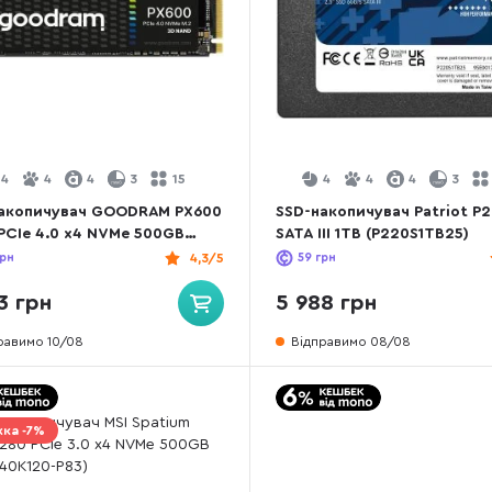
4
4
4
3
15
4
4
4
3
акопичувач GOODRAM PX600
SSD-накопичувач Patriot P
PCIe 4.0 x4 NVMe 500GB
SATA III 1TB (P220S1TB25)
R-PX600-500-80)
рн
4,3/5
59
грн
3 грн
5 988 грн
равимо 10/08
Відправимо 08/08
ка -7%