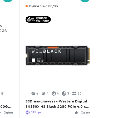
Відправимо 08/08
15
4
4
4
3
20
d
SSD-накопичувач Western Digital
500GB
SN850X HS Black 2280 PCIe 4.0 x4
2TB (WDS200T2XHE)
Оціни
341
грн
Оціни