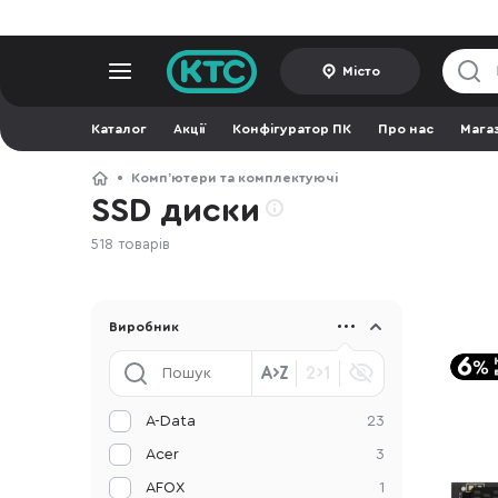
Місто
Каталог
Акції
Конфігуратор ПК
Про нас
Мага
Компʼютери та комплектуючі
SSD диски
518 товарів
Виробник
A-Data
23
Acer
3
AFOX
1