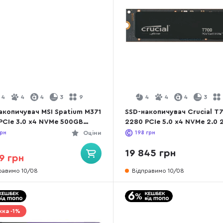
4
4
4
3
9
4
4
4
3
акопичувач MSI Spatium M371
SSD-накопичувач Crucial T
PCIe 3.0 x4 NVMe 500GB
2280 PCIe 5.0 x4 NVMe 2.0 
440K120-P83)
(CT2000T700SSD3)
рн
Оціни
198
грн
19 845 грн
9 грн
равимо 10/08
Відправимо 10/08
ка -1%