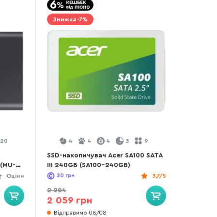
Знижка -7%
20
4
4
4
3
9
SSD-накопичувач Acer SA100 SATA
 (MU-
III 240GB (SA100-240GB)
Оціни
20
грн
3,7/5
2 204
2 059 грн
Відправимо 08/08