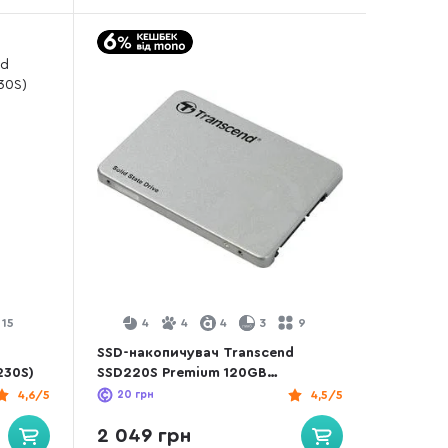
15
4
4
4
3
9
d
SSD-накопичувач Transcend
230S)
SSD220S Premium 120GB
(TS120GSSD220S)
4,6/5
20
грн
4,5/5
2 049 грн