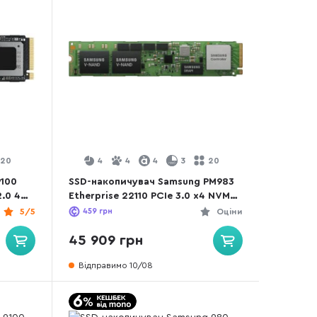
20
4
4
4
3
20
9100
SSD-накопичувач Samsung PM983
2.0 4TB
Etherprise 22110 PCIe 3.0 x4 NVMe
960GB OEM (MZ1LB960HAJQ)
5/5
459
грн
Оціни
45 909 грн
Відправимо 10/08