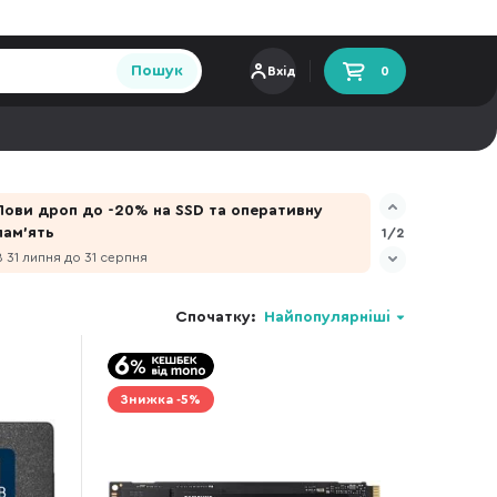
Пошук
Вхід
0
Лови дроп до -20% на SSD та оперативну
пам'ять
1/2
З 31 липня до 31 серпня
Спочатку:
Найпопулярніші
Знижка -5%