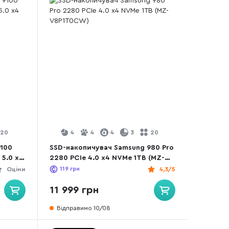
20
4
4
4
3
20
9100
SSD-накопичувач Samsung 980 Pro
 5.0 x4
2280 PCIe 4.0 x4 NVMe 1TB (MZ-
CW)
V8P1T0CW)
Оціни
119
грн
4,3/5
11 999 грн
Відправимо 10/08