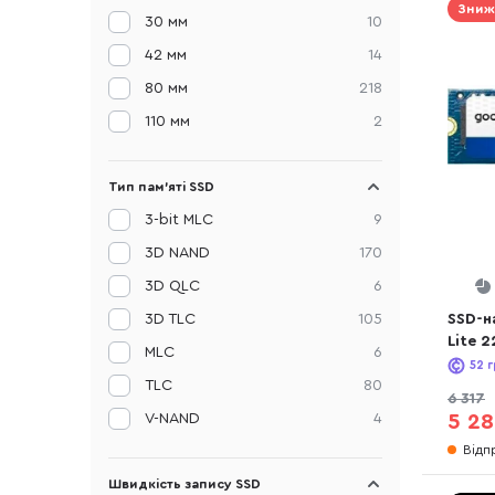
Зниж
30 мм
10
42 мм
14
80 мм
218
110 мм
2
Тип пам'яті SSD
3-bit MLC
9
3D NAND
170
3D QLC
6
3D TLC
105
SSD-н
Lite 
MLC
6
(SSDP
52
г
TLC
80
6 317
V-NAND
4
5 28
Відп
Швидкість запису SSD