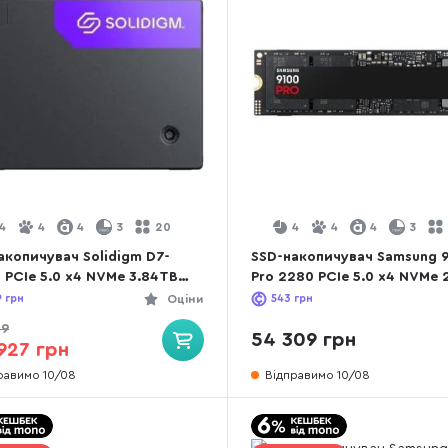
4
4
4
3
20
4
4
4
3
акопичувач Solidigm D7-
SSD-накопичувач Samsung 
0 PCIe 5.0 x4 NVMe 3.84TB
Pro 2280 PCIe 5.0 x4 NVMe 
H27X038T001)
(MZ-VAP4T0BW)
9
грн
Оціни
543
грн
79
54 309 грн
927 грн
равимо 10/08
Відправимо 10/08