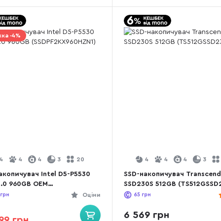
ка -4%
4
4
4
3
20
4
4
4
3
акопичувач Intel D5-P5530
SSD-накопичувач Transcen
4.0 960GB OEM
SSD230S 512GB (TS512GSSD
F2KX960HZN1)
грн
Оціни
65
грн
6 569 грн
99 грн