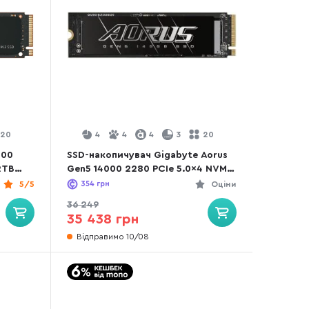
20
4
4
4
3
20
700
SSD-накопичувач Gigabyte Aorus
2TB
Gen5 14000 2280 PCIe 5.0x4 NVMe
2.0 4TB (AG514K4TB)
5/5
354
грн
Оціни
36 249
35 438 грн
Відправимо 10/08