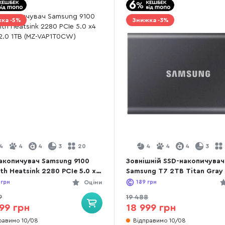
ка -5%
Знижка -3%
4
4
4
3
20
4
4
4
3
акопичувач Samsung 9100
Зовнішній SSD-накопичувач
th Heatsink 2280 PCIe 5.0 x4
Samsung T7 2TB Titan Gray
2.0 2TB (MZ-VAP2T0CW)
PC2T0T/WW)
грн
Оціни
189
грн
9
19 488
99 грн
18 999 грн
равимо 10/08
Відправимо 10/08