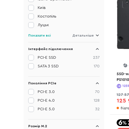
Київ
Костопіль
Луцьк
Показати всі
Детальніше
Інтерфейс підключення
PCI-E SSD
237
SATA 3 SSD
170
SSD-н
PS101
Покоління PCIe
(SB5P
125
PCI-E 3.0
70
127 5
125 
PCI-E 4.0
128
Відп
PCI-E 5.0
32
Розмір M.2