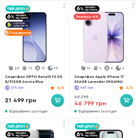
Знижка -6%
Подарунок
20
12
15
10
15
4
6
4
Смартфон OPPO Reno15 FS 5G
Смартфон Apple iPhone 17
8/512GB Aurora Blue
256GB Lavender (MG6M4)
214
грн
5/5
467
грн
5/5
49 799
21 499 грн
46 799 грн
Відправимо сьогодні
Відправимо сьогодні