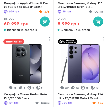
Смартфон Apple iPhone 17 Pro
Смартфон Samsung Galaxy A17
256GB Deep Blue (MG8J4)
LTE 4/128GB Gray (SM-
A175FZABEUC)
609
грн
5/5
89
грн
Оціни
63 999
9 999
60 999 грн
8 999 грн
Відправимо сьогодні
Відправимо сьогодні
Знижка -5%
15
6
6
5
20
12
15
10
Смартфон Xiaomi Redmi Note
Смартфон Samsung Galaxy S26
15 8/256GB Black
Ultra 12/512GB Cobalt Violet
(SM-S948BZVGEUC)
104
грн
Оціни
709
грн
5/5