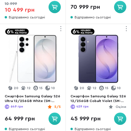
10 999
70 999 грн
10 499 грн
Відправимо сьогодні
Відправимо сьогодні
20
12
15
10
20
12
15
10
Смартфон Samsung Galaxy S26
Смартфон Samsung Galaxy S26
Ultra 12/256GB White (SM-
12/256GB Cobalt Violet (SM-
S948BZWDEUC)
S942BZVGEUC)
649
грн
5/5
459
грн
Оціни
64 999 грн
45 999 грн
Відправимо сьогодні
Відправимо сьогодні