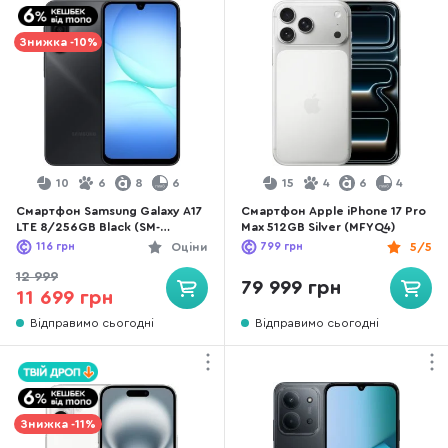
Знижка -10%
10
6
8
6
15
4
6
4
Смартфон Samsung Galaxy A17
Смартфон Apple iPhone 17 Pro
LTE 8/256GB Black (SM-
Max 512GB Silver (MFYQ4)
A175FZKEEUC)
116
грн
Оціни
799
грн
5/5
12 999
79 999 грн
11 699 грн
Відправимо сьогодні
Відправимо сьогодні
Знижка -11%