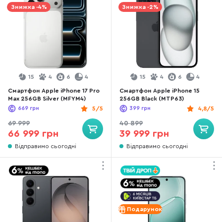
Знижка -4%
Знижка -2%
15
4
6
4
15
4
6
4
Смартфон Apple iPhone 17 Pro
Смартфон Apple iPhone 15
Max 256GB Silver (MFYM4)
256GB Black (MTP63)
669
грн
5/5
399
грн
4,8/5
69 999
40 899
66 999 грн
39 999 грн
Відправимо сьогодні
Відправимо сьогодні
Подарунок