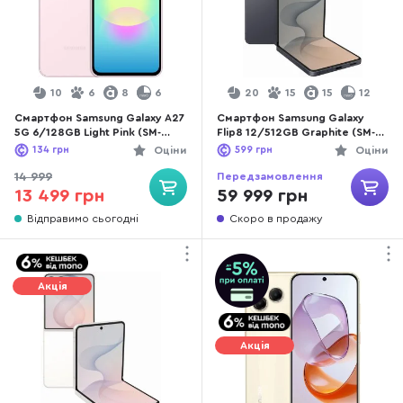
10
6
8
6
20
15
15
12
Смартфон Samsung Galaxy A27
Смартфон Samsung Galaxy
5G 6/128GB Light Pink (SM-
Flip8 12/512GB Graphite (SM-
A276BLIBEUC)
F776BZKHSEK)
134
грн
Оціни
599
грн
Оціни
Передзамовлення
14 999
59 999 грн
13 499 грн
Відправимо сьогодні
Скоро в продажу
Акція
Акція