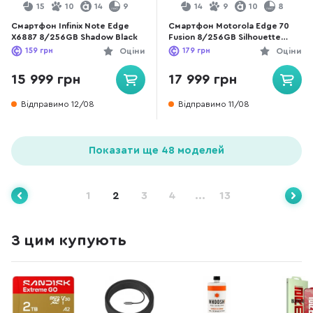
15
10
14
9
14
9
10
8
Смартфон Infinix Note Edge
Смартфон Motorola Edge 70
X6887 8/256GB Shadow Black
Fusion 8/256GB Silhouette
(PBBD0022RS)
159
грн
Оціни
179
грн
Оціни
15 999 грн
17 999 грн
Відправимо 12/08
Відправимо 11/08
Показати ще 48 моделей
1
2
3
4
...
13
З цим купують