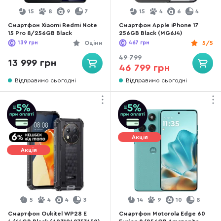
15
8
9
7
15
4
6
4
Смартфон Xiaomi Redmi Note
Смартфон Apple iPhone 17
15 Pro 8/256GB Black
256GB Black (MG6J4)
139
грн
Оціни
467
грн
5/5
49 799
13 999 грн
46 799 грн
Відправимо сьогодні
Відправимо сьогодні
Акція
Акція
5
4
4
3
14
9
10
8
Смартфон Oukitel WP28 E
Смартфон Motorola Edge 60