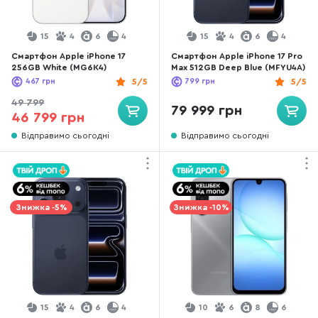
15
4
6
4
15
4
6
4
Смартфон Apple iPhone 17
Смартфон Apple iPhone 17 Pro
256GB White (MG6K4)
Max 512GB Deep Blue (MFYU4A)
467
грн
5/5
799
грн
5/5
49 799
79 999 грн
46 799 грн
Відправимо сьогодні
Відправимо сьогодні
Знижка -5%
Знижка -10%
15
4
6
4
10
6
8
6