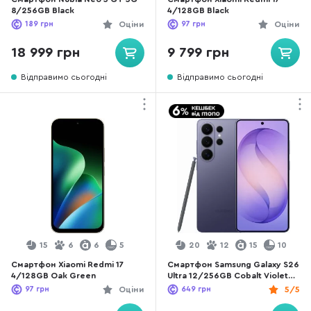
8/256GB Black
4/128GB Black
189
грн
Оціни
97
грн
Оціни
18 999 грн
9 799 грн
Відправимо сьогодні
Відправимо сьогодні
15
6
6
5
20
12
15
10
Смартфон Xiaomi Redmi 17
Смартфон Samsung Galaxy S26
4/128GB Oak Green
Ultra 12/256GB Cobalt Violet
(SM-S948BZVDEUC)
97
грн
Оціни
649
грн
5/5