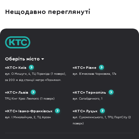
функціональністю та бюджетом. Детальне
12 ГБ RAM. Але жодн
порівняння Xiaomi 17T і Xiaomi 17T Pro
смартфон повністю
Нещодавно переглянуті
демонструє два зовсім різні підходи до
додає ваги, 120 Гц
ергономіки та пікових можливостей, хоча
чітким, а віртуальн
візуально ці пристрої поділяють спільну
фізичну. Порівняєм
ф
Оберіть місто
«КТС» Київ
«КТС» Рівне
вул. О.Мишуги, 4, ТЦ Піраміда (1 поверх),
вул. В`ячеслава Чорновола, 17а
за 200 м від станції метро «Позняки».
«КТС» Львів
«КТС» Тернопіль
ТРЦ Кінг Крос Леополіс (1 поверх)
вул. Сагайдачного, 1
«КТС» Івано-Франківськ
«КТС» Луцьк
вул. І.Миколайчука, 2, ТЦ Арсен
вул. Сухомлинського, 1, ТРЦ ПортCity (2
поверх)