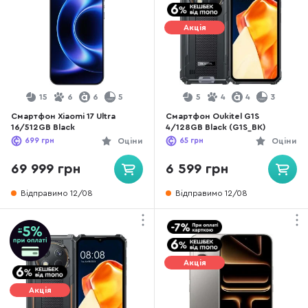
Акція
15
6
6
5
5
4
4
3
Смартфон Xiaomi 17 Ultra
Смартфон Oukitel G1S
16/512GB Black
4/128GB Black (G1S_BK)
699
грн
Оціни
65
грн
Оціни
69 999 грн
6 599 грн
Відправимо 12/08
Відправимо 12/08
Акція
Акція