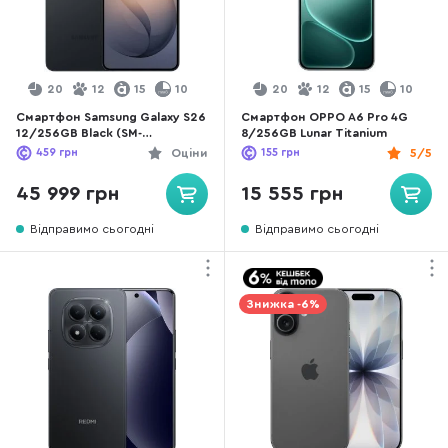
20
12
15
10
20
12
15
10
Смартфон Samsung Galaxy S26
Смартфон OPPO A6 Pro 4G
12/256GB Black (SM-
8/256GB Lunar Titanium
S942BZKGEUC)
459
грн
Оціни
155
грн
5/5
45 999 грн
15 555 грн
Відправимо сьогодні
Відправимо сьогодні
Знижка -6%