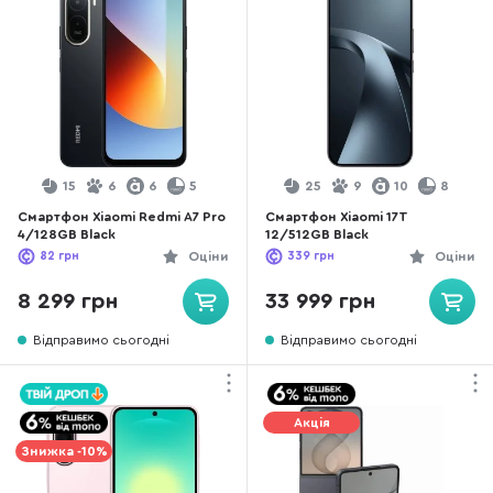
15
6
6
5
25
9
10
8
Смартфон Xiaomi Redmi A7 Pro
Смартфон Xiaomi 17T
4/128GB Black
12/512GB Black
82
грн
Оціни
339
грн
Оціни
8 299 грн
33 999 грн
Відправимо сьогодні
Відправимо сьогодні
Акція
Знижка -10%