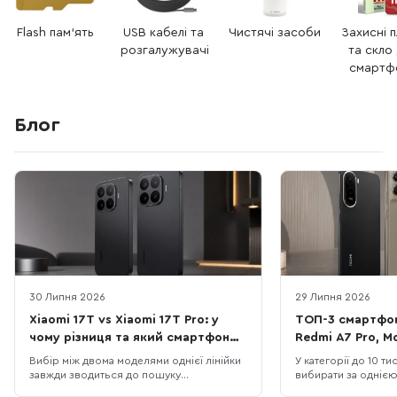
Flash пам’ять
USB кабелі та 
Чистячі засоби
Захисні п
розгалужувачі
та скло 
смартф
Блог
30 Липня 2026
29 Липня 2026
Xiaomi 17T vs Xiaomi 17T Pro: у
ТОП-3 смартфон
чому різниця та який смартфон
Redmi A7 Pro, M
краще обрати
та OPPO A6x
Вибір між двома моделями однієї лінійки
У категорії до 10 т
завжди зводиться до пошуку
вибирати за одніє
правильного балансу між практичною
120 Гц, 50 МП, 700