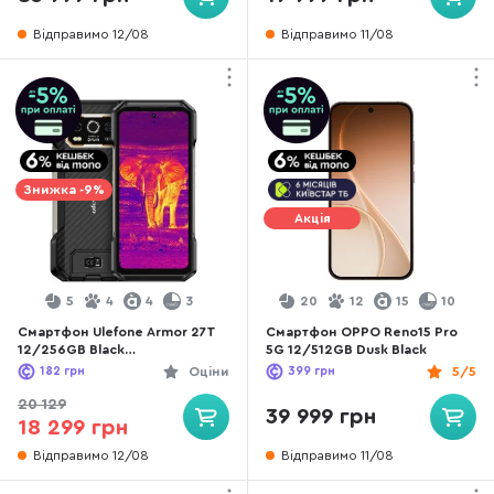
Відправимо 12/08
Відправимо 11/08
Знижка -9%
Акція
5
4
4
3
20
12
15
10
Смартфон Ulefone Armor 27T
Смартфон OPPO Reno15 Pro
12/256GB Black
5G 12/512GB Dusk Black
(6975326663885)
182
грн
Оціни
399
грн
5/5
20 129
39 999 грн
18 299 грн
Відправимо 12/08
Відправимо 11/08