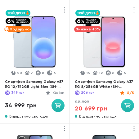
Подарунок
Знижка -10%
20
7
8
6
15
12
8
6
Смартфон Samsung Galaxy A57
Смартфон Samsung Galaxy A37
5G 12/512GB Light Blue (SM-
5G 8/256GB White (SM-
A576BLBHEUC)
A376BZWGEUC)
349
грн
Оціни
206
грн
5/5
22 999
34 999 грн
20 699 грн
Відправимо сьогодні
Відправимо сьогодні