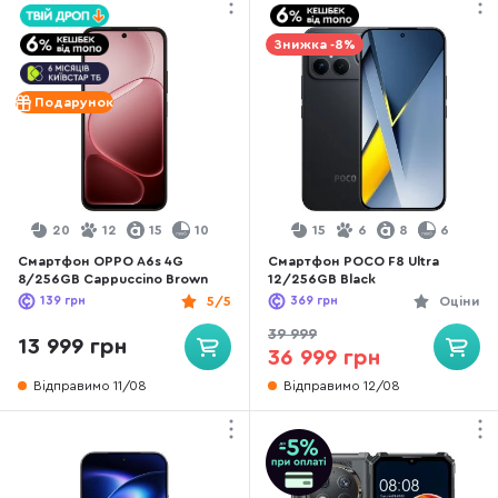
Знижка -8%
Подарунок
20
12
15
10
15
6
8
6
Смартфон OPPO A6s 4G
Смартфон POCO F8 Ultra
8/256GB Cappuccino Brown
12/256GB Black
139
грн
5/5
369
грн
Оціни
39 999
13 999 грн
36 999 грн
Відправимо 11/08
Відправимо 12/08