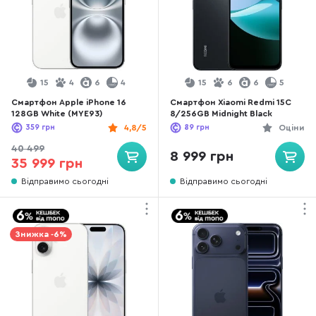
15
4
6
4
15
6
6
5
Смартфон Apple iPhone 16
Смартфон Xiaomi Redmi 15C
128GB White (MYE93)
8/256GB Midnight Black
359
грн
4,8/5
89
грн
Оціни
40 499
8 999 грн
35 999 грн
Відправимо сьогодні
Відправимо сьогодні
Знижка -6%