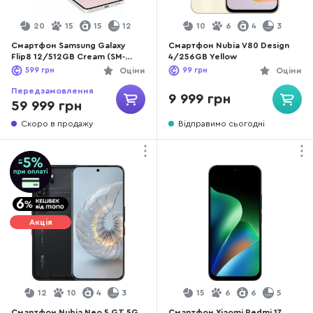
20
15
15
12
10
6
4
3
Смартфон Samsung Galaxy
Смартфон Nubia V80 Design
Flip8 12/512GB Cream (SM-
4/256GB Yellow
F776BZWHSEK)
599
грн
Оціни
99
грн
Оціни
Передзамовлення
9 999 грн
59 999 грн
Скоро в продажу
Відправимо сьогодні
Акція
12
10
4
3
15
6
6
5
Смартфон Nubia Neo 5 GT 5G
Смартфон Xiaomi Redmi 17