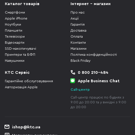
Каталог товарів
Інтернет - магазин
Смартфони
Про нас
Apple iPhone
Акції
Ноутбуки
Гарантія
Планшети
Доставка
Телевізори
Оплата
Відеокарти
Контакти
SSD-накопичувачі
Магазини
Принтери та БФП
Політика конфіденційності
Навушники
Black Friday
КТС Сервіс
0 800 210-484
Apple Business Chat
Гарантійне обслуговування
Авторизація Apple
Call-центр
Call-центр працює по буднях з
9:00 до 20:00 та у вихідні з 9:00
до 20:00
ishop@ktc.ua