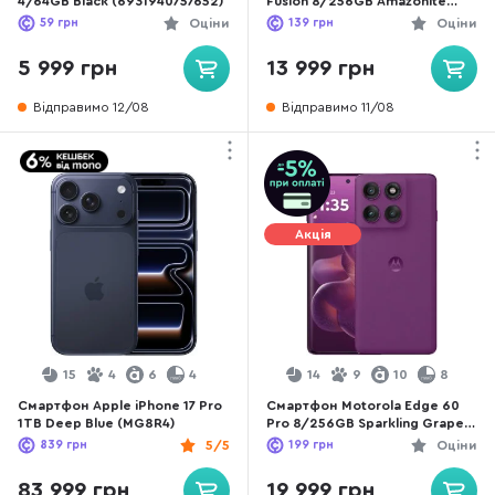
4/64GB Black (6931940757652)
Fusion 8/256GB Amazonite
(PB7E0036RS)
59
грн
Оціни
139
грн
Оціни
5 999 грн
13 999 грн
Відправимо 12/08
Відправимо 11/08
Акція
15
4
6
4
14
9
10
8
Смартфон Apple iPhone 17 Pro
Смартфон Motorola Edge 60
1TB Deep Blue (MG8R4)
Pro 8/256GB Sparkling Grape
(PB7X0089RS)
839
грн
5/5
199
грн
Оціни
83 999 грн
19 999 грн