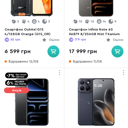
5
4
4
3
15
10
14
9
Смартфон Oukitel G1S
Смартфон Infinix Note 60
4/128GB Orange (G1S_OR)
X6879 8/256GB Mist Titanium
65
грн
Оціни
179
грн
Оціни
6 599 грн
17 999 грн
Відправимо 12/08
Відправимо 11/08
Акція