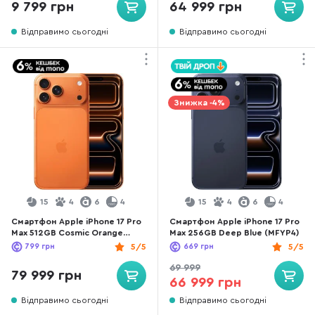
9 799 грн
64 999 грн
Відправимо сьогодні
Відправимо сьогодні
Знижка -4%
15
4
6
4
15
4
6
4
Смартфон Apple iPhone 17 Pro
Смартфон Apple iPhone 17 Pro
Max 512GB Cosmic Orange
Max 256GB Deep Blue (MFYP4)
(MFYT4)
799
грн
5/5
669
грн
5/5
69 999
79 999 грн
66 999 грн
Відправимо сьогодні
Відправимо сьогодні