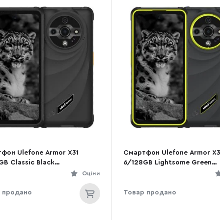
фон Ulefone Armor X31
Смартфон Ulefone Armor X3
GB Classic Black
6/128GB Lightsome Green
326660051)
(6975326660099)
Оціни
 продано
Товар продано