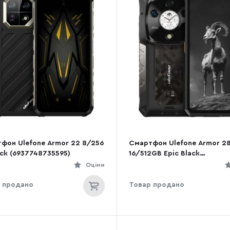
фон Ulefone Armor 22 8/256
Смартфон Ulefone Armor 28
lack (6937748735595)
16/512GB Epic Black
(6975326668255)
Оціни
 продано
Товар продано