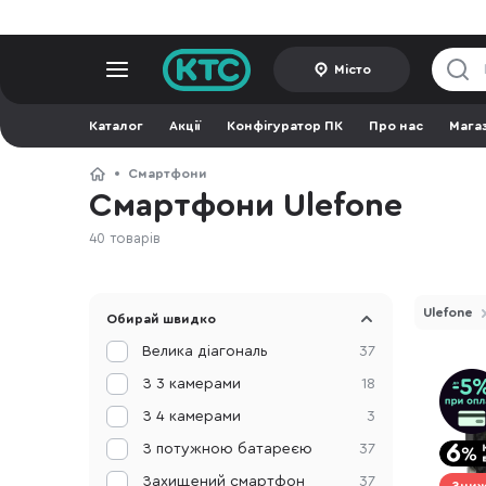
Місто
Каталог
Акції
Конфігуратор ПК
Про нас
Мага
Смартфони
Смартфони Ulefone
40 товарів
Ulefone
Обирай швидко
Велика діагональ
37
З 3 камерами
18
З 4 камерами
3
З потужною батареєю
37
Захищений смартфон
37