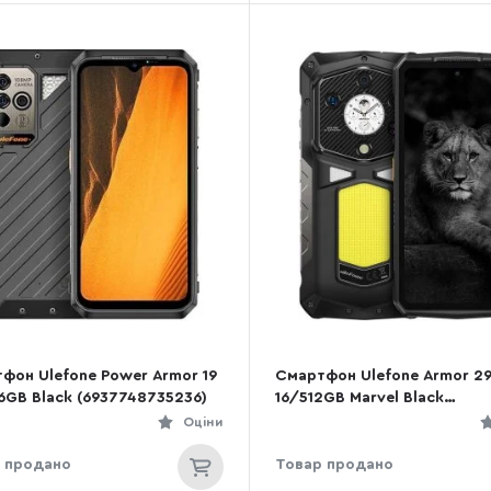
фон Ulefone Power Armor 19
Смартфон Ulefone Armor 29
6GB Black (6937748735236)
16/512GB Marvel Black
(6975326668224)
Оціни
 продано
Товар продано