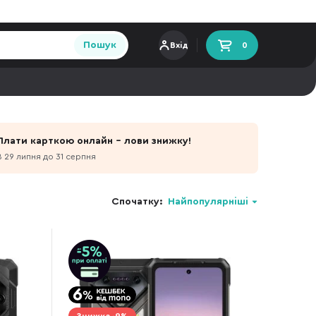
Пошук
Вхід
0
Плати карткою онлайн - лови знижку!
З 29 липня до 31 серпня
Спочатку:
Найпопулярніші