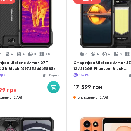
ка -9%
Акція
5
4
4
3
20
5
4
4
3
фон Ulefone Armor 27T
Смартфон Ulefone Armor 3
6GB Black (6975326663885)
12/512GB Phantom Black
(6975326660129)
грн
Оціни
175
грн
9
17 599 грн
99 грн
равимо 12/08
Відправимо 12/08