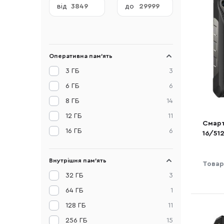
від
до
Оперативна пам'ять
3 ГБ
3
6 ГБ
6
8 ГБ
14
12 ГБ
11
Смарт
16 ГБ
6
16/51
(6975
Внутрішня пам'ять
Товар
32 ГБ
3
64 ГБ
1
128 ГБ
11
256 ГБ
15