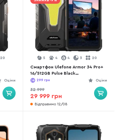
Знижка -9%
20
5
4
4
3
20
3
Смартфон Ulefone Armor 34 Pro+
16/512GB Pulse Black
(6975326661034)
Оціни
299
грн
Оціни
32 999
29 999 грн
Відправимо 12/08