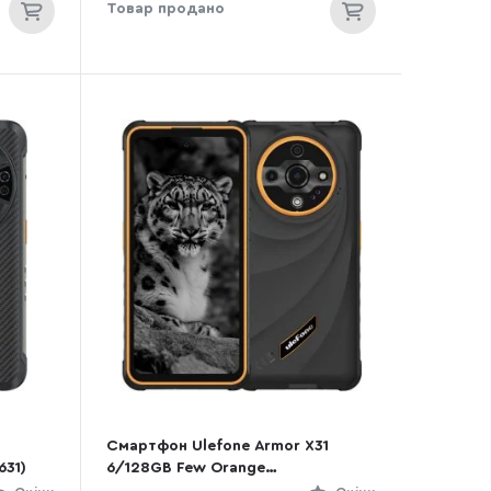
Товар продано
Смартфон Ulefone Armor X31
631)
6/128GB Few Orange
(6975326660068)