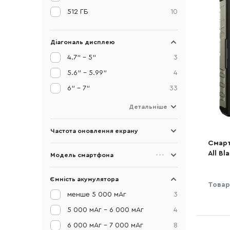
512 ГБ
10
Діагональ дисплею
4.7" - 5"
3
5.6" - 5.99"
4
6" - 7"
33
Детальніше
Частота оновлення екрану
Смарт
All B
Модель смартфона
Ємність акумулятора
Товар
менше 5 000 мАг
3
5 000 мАг - 6 000 мАг
4
6 000 мАг - 7 000 мАг
8