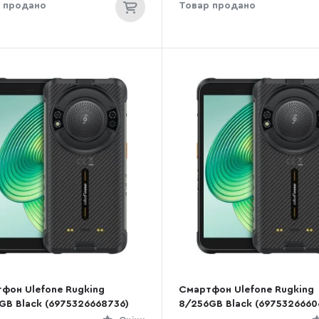
 продано
Товар продано
фон Ulefone Rugking
Смартфон Ulefone Rugking
GB Black (6975326668736)
8/256GB Black (6975326660