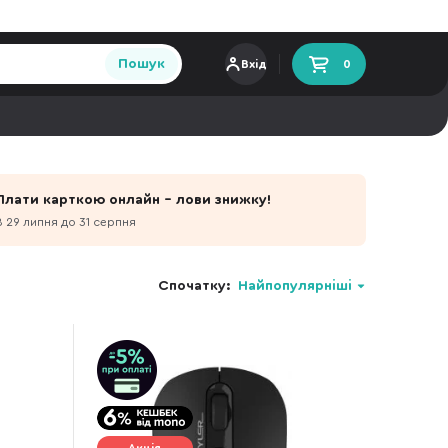
Пошук
Вхід
0
Плати карткою онлайн - лови знижку!
З 29 липня до 31 серпня
Спочатку:
Найпопулярніші