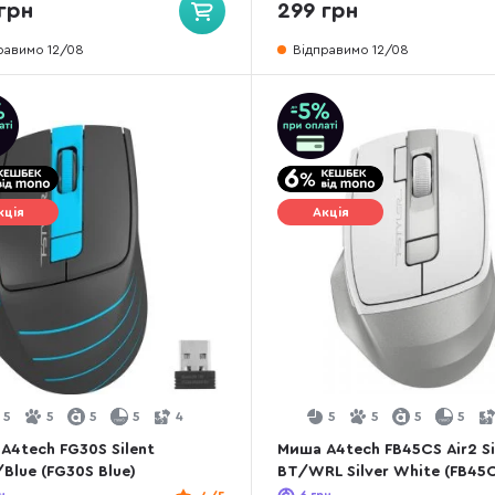
грн
299 грн
равимо 12/08
Відправимо 12/08
кція
Акція
5
5
5
5
4
5
5
5
5
A4tech FG30S Silent
Миша A4tech FB45CS Air2 Si
/Blue (FG30S Blue)
BT/WRL Silver White (FB45C
Silver White)