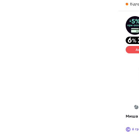
Відп
А
Миша 
6
гр