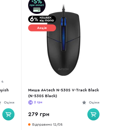
Акція
4
ayish
Миша A4tech N-530S V-Track Black
(N-530S Black)
Оціни
2
грн
Оціни
279 грн
Відправимо 12/08