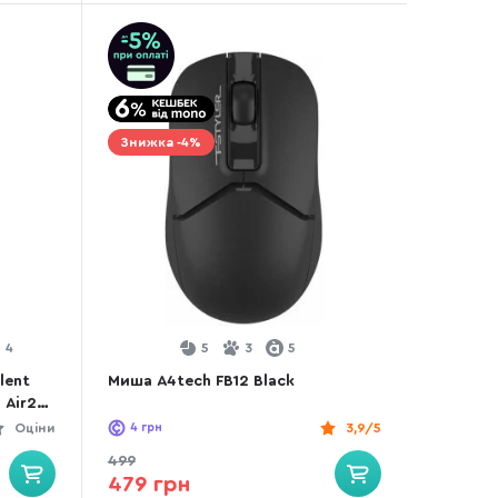
Знижка -4%
4
5
3
5
lent
Миша A4tech FB12 Black
 Air2
Оціни
4
грн
3,9/5
499
479 грн