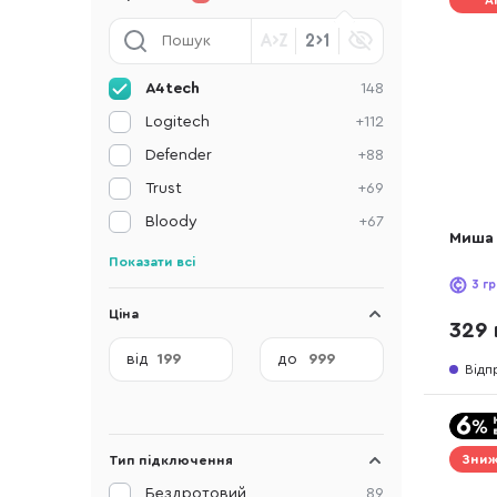
А
A4tech
148
Logitech
+112
Defender
+88
Trust
+69
Bloody
+67
Миша 
Показати всі
3
гр
Ціна
329 
від
до
Відп
Зниж
Тип підключення
Бездротовий
89