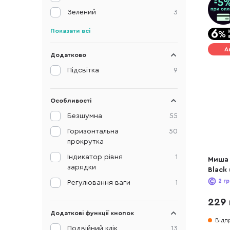
Зелений
3
Показати всі
А
Додатково
Підсвітка
9
Особливості
Безшумна
55
Горизонтальна
50
прокрутка
Індикатор рівня
1
Миша 
зарядки
Black
2
гр
Регулювання ваги
1
229 
Додаткові функції кнопок
Відп
Подвійний клік
13