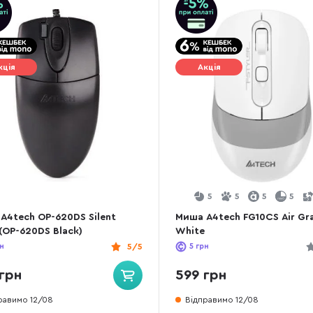
кція
Акція
5
5
5
5
A4tech OP-620DS Silent
Миша A4tech FG10CS Air Gr
 (OP-620DS Black)
White
н
5/5
5
грн
грн
599 грн
равимо 12/08
Відправимо 12/08