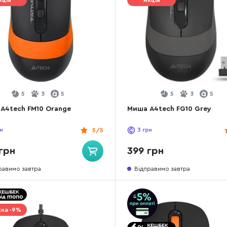
кція
Акція
5
3
5
5
3
5
A4tech FM10 Orange
Миша A4tech FG10 Grey
н
5/5
3
грн
грн
399 грн
равимо завтра
Відправимо завтра
ка -9%