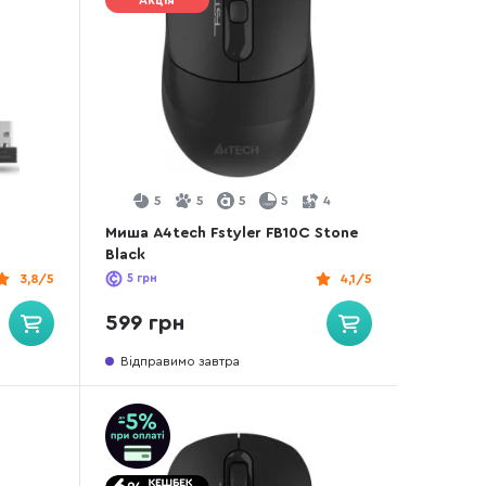
Акція
5
5
5
5
4
Миша A4tech Fstyler FB10C Stone
Black
3,8/5
5
грн
4,1/5
599 грн
Відправимо завтра