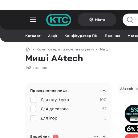
Місто
Каталог
Акції
Конфігуратор ПК
Про нас
Мага
Компʼютери та комплектуючі
Миші
Миші A4tech
148 товарів
A4tech
Призначення миші
Для ноутбука
100
Для десктопа
57
Для ігор
5
Виробник
1