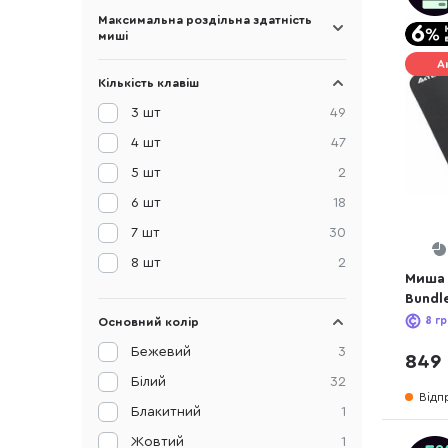
Максимальна роздільна здатність
миші
А
Кількість клавіш
3 шт
49
4 шт
47
5 шт
2
6 шт
18
7 шт
30
8 шт
2
Миша 
Bundl
8
гр
Основний колір
Бежевий
3
849 
Білий
32
Відп
Блакитний
1
Жовтий
1