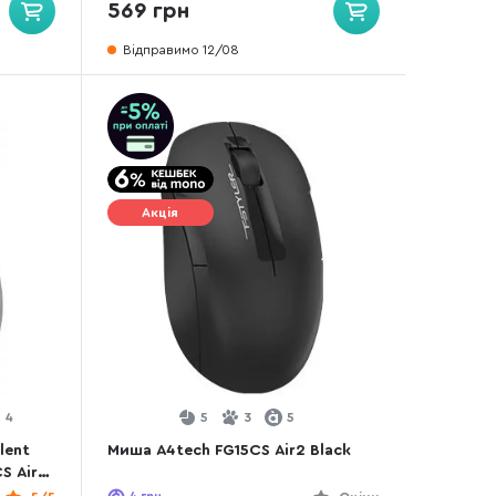
569 грн
Відправимо 12/08
Акція
4
5
3
5
lent
Миша A4tech FG15CS Air2 Black
S Air2