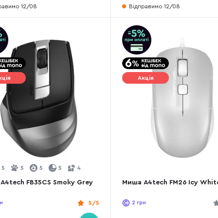
равимо 12/08
Відправимо 12/08
кція
Акція
5
5
5
5
4
A4tech FB35CS Smoky Grey
Миша A4tech FM26 Icy Whit
н
5/5
2
грн