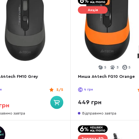
Акція
5
3
5
A4tech FM10 Grey
Миша A4tech FG10 Orange
н
5/5
4
грн
449 грн
грн
равимо завтра
Відправимо завтра
Знижка -9%