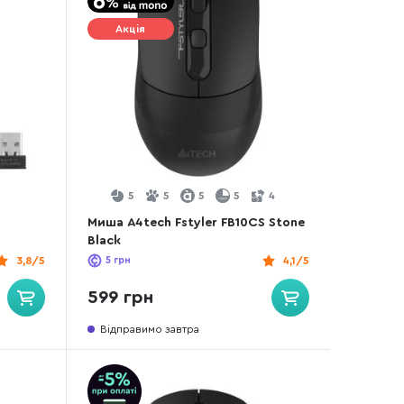
Акція
5
5
5
5
4
Миша A4tech Fstyler FB10CS Stone
Black
3,8/5
5
грн
4,1/5
599 грн
Відправимо завтра