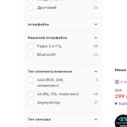
Дротовий
56
Інтерфейси
Мережеві інтерфейси
Радіо 2.4 ГГц
88
Bluetooth
25
Миша 
Тип елемента живлення
AAA (R03, 268,
3
2
гр
«мізинчик»)
329
AA (R6, 316, «пальчик»)
48
299 
Акумулятор
37
Відп
Тип сенсора