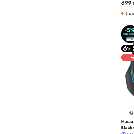
699 
Відп
А
Миша 
Black