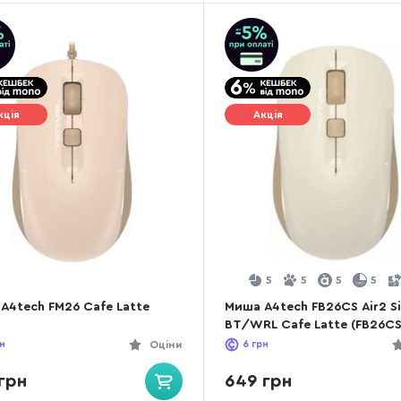
кція
Акція
5
5
5
5
A4tech FM26 Cafe Latte
Миша A4tech FB26CS Air2 Si
BT/WRL Cafe Latte (FB26CS
Cafe Latte)
н
Оціни
6
грн
грн
649 грн