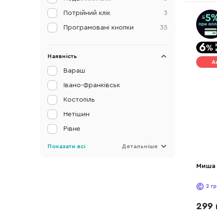
Потрійний клік
3
Програмовані кнопки
35
Наявність
А
Вараш
Івано-Франківськ
Костопіль
Нетішин
Рівне
Показати всі
Детальніше
Миша 
2
гр
299 