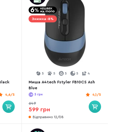
Знижка -8%
5
5
5
5
4
Black
Миша A4tech Fstyler FB10CS Ash
Blue
4,6/5
5
грн
4,1/5
649
599 грн
Відправимо 12/08