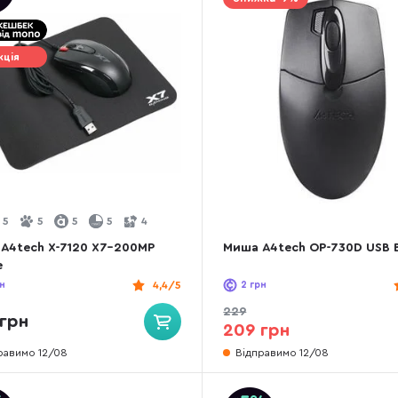
кція
5
5
5
5
4
A4tech X-7120 X7-200MP
Миша A4tech OP-730D USB 
e
н
4,4/5
2
грн
229
грн
209 грн
равимо 12/08
Відправимо 12/08