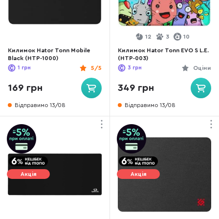
12
3
10
Килимок Hator Tonn Mobile
Килимок Hator Tonn EVO S L.E.
Black (HTP-1000)
(HTP-003)
1
грн
5/5
3
грн
Оціни
169 грн
349 грн
Відправимо 13/08
Відправимо 13/08
Акція
Акція