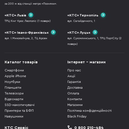
за 200 м від станції метро «Позняки».
«КТС» Львів
«КТС» Тернопіль
ТРЦ Кінг Крос Леополіс (1 поверх)
вул. Сагайдачного, 1
«КТС» Івано-Франківськ
«КТС» Луцьк
вул. І.Миколайчука, 2, ТЦ Арсен
вул. Сухомлинського, 1, ТРЦ ПортCity (2
поверх)
Каталог товарів
Інтернет - магазин
Смартфони
Про нас
Apple iPhone
Акції
Ноутбуки
Гарантія
Планшети
Доставка
Телевізори
Оплата
Відеокарти
Контакти
SSD-накопичувачі
Магазини
Принтери та БФП
Політика конфіденційності
Навушники
Black Friday
КТС Сервіс
0 800 210-484