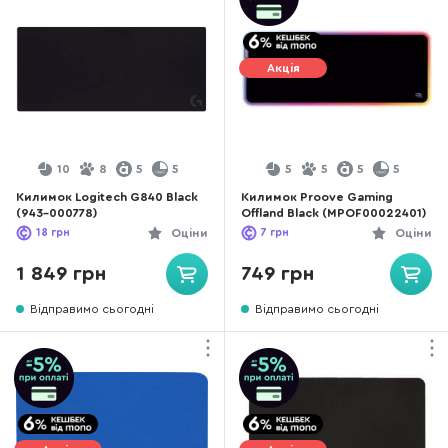
Акція
10
8
5
5
5
5
5
5
Килимок Logitech G840 Black
Килимок Proove Gaming
(943-000778)
Offland Black (MPOF00022401)
18
грн
Оціни
7
грн
Оціни
1 849 грн
749 грн
Відправимо сьогодні
Відправимо сьогодні