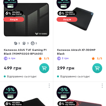
Акція
Акція
5
3
5
Килимок ASUS TUF Gaming P1
Килимок A4tech X7-300MP
Black (90MP02G0-BPUA00)
Black
4
грн
5/5
2
грн
5/5
499 грн
299 грн
Відправимо сьогодні
Відправимо сьогодні