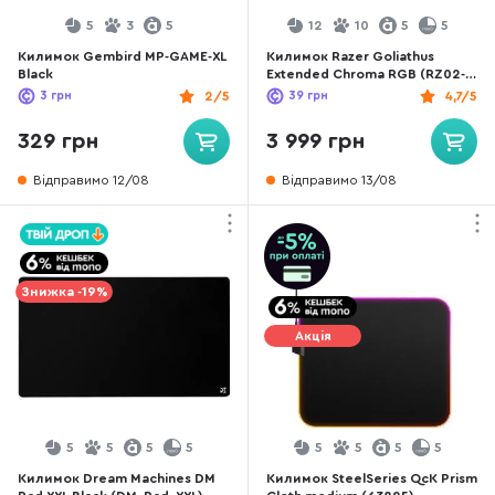
5
3
5
12
10
5
5
Килимок Gembird MP-GAME-XL
Килимок Razer Goliathus
Black
Extended Chroma RGB (RZ02-
02500300-R3M1)
3
грн
2/5
39
грн
4,7/5
329 грн
3 999 грн
Відправимо 12/08
Відправимо 13/08
Знижка -19%
Акція
5
5
5
5
5
5
5
5
Килимок Dream Machines DM
Килимок SteelSeries QcK Prism