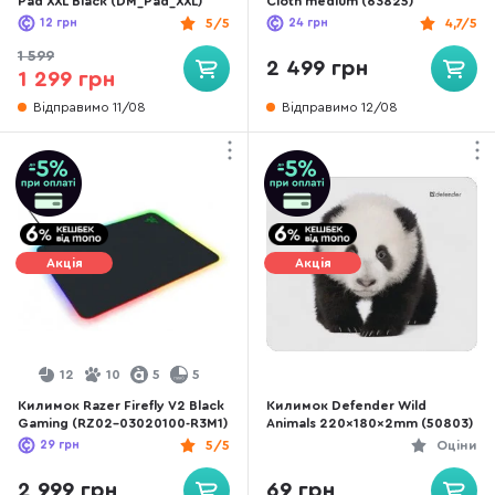
Pad XXL Black (DM_Pad_XXL)
Cloth medium (63825)
12
грн
5/5
24
грн
4,7/5
1 599
2 499 грн
1 299 грн
Відправимо 11/08
Відправимо 12/08
Акція
Акція
12
10
5
5
Килимок Razer Firefly V2 Black
Килимок Defender Wild
Gaming (RZ02-03020100-R3M1)
Animals 220x180x2mm (50803)
29
грн
5/5
Оціни
2 999 грн
69 грн