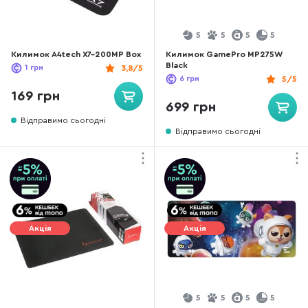
5
5
5
5
Килимок A4tech X7-200MP Box
Килимок GamePro MP275W
Black
1
грн
3,8/5
6
грн
5/5
169 грн
699 грн
Відправимо сьогодні
Відправимо сьогодні
Акція
Акція
5
5
5
5