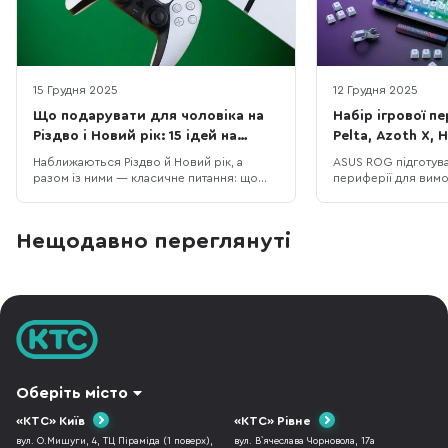
15 Грудня 2025
12 Грудня 2025
Що подарувати для чоловіка на
Набір ігрової п
Різдво і Новий рік: 15 ідей на
Pelta, Azoth X, H
будь-який бюджет
Sheath II XXL
Наближаються Різдво й Новий рік, а
ASUS ROG підготув
разом із ними — класичне питання: що
периферії для вимо
подарувати чоловіку, щоб це було і “вау”,
ентузіастів. До ньо
і справді корисно. У цій підбірці ми
пристрої: гарнітура
зібрали 15 техно-ідей під різні сценарії
ROG Azoth X, миша 
Нещодавно переглянуті
життя: для геймера, офісного працівника,
килимок ROG Sheath
спортсмена, меломана та любителя
покривають всі по
подорожей. Тут немає випадкових по
ігрового сетапу – в
Оберіть місто
«КТС» Київ
«КТС» Рівне
вул. О.Мишуги, 4, ТЦ Піраміда (1 поверх),
вул. В`ячеслава Чорновола, 17а