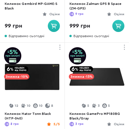
Килимок Gembird MP-GAME-S
Килимок Zalman GP5 B Space
Black
(ZM-GP5)
Оціни
9
грн
Оціни
99 грн
999 грн
Відправимо сьогодні
Відправимо сьогодні
Знижка -10%
Знижка -13%
12
10
10
8
5
3
5
Килимок Hator Tonn Black
Килимок GamePro MP180BG
(HTP-040)
Black/Gray
8
грн
5/5
3
грн
Оціни