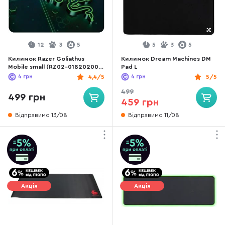
12
3
5
5
3
5
Килимок Razer Goliathus
Килимок Dream Machines DM
Mobile small (RZ02-01820200-
Pad L
R3M1)
4
грн
4,4/5
4
грн
5/5
499
499 грн
459 грн
Відправимо 13/08
Відправимо 11/08
Акція
Акція