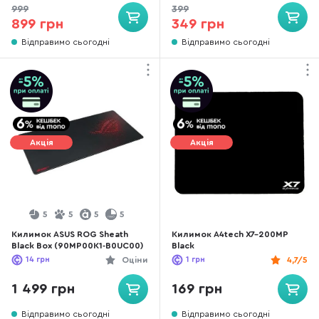
999
399
899 грн
349 грн
Відправимо сьогодні
Відправимо сьогодні
Акція
Акція
5
5
5
5
Килимок ASUS ROG Sheath
Килимок A4tech X7-200MP
Black Box (90MP00K1-B0UC00)
Black
14
грн
Оціни
1
грн
4,7/5
1 499 грн
169 грн
Відправимо сьогодні
Відправимо сьогодні