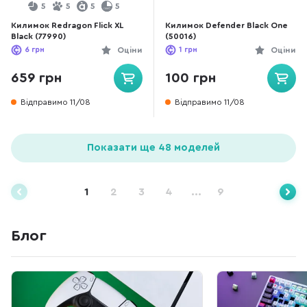
5
5
5
5
Килимок Redragon Flick XL
Килимок Defender Black One
Black (77990)
(50016)
6
грн
Оціни
1
грн
Оціни
659 грн
100 грн
Відправимо 11/08
Відправимо 11/08
Показати ще 48 моделей
1
2
3
4
...
9
Блог