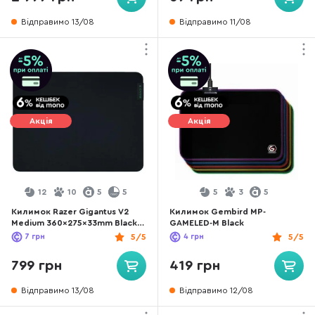
Відправимо 13/08
Відправимо 11/08
Акція
Акція
12
10
5
5
5
3
5
Килимок Razer Gigantus V2
Килимок Gembird MP-
Medium 360x275x33mm Black
GAMELED-M Black
(RZ02-03330200-R3M1)
7
грн
5/5
4
грн
5/5
799 грн
419 грн
Відправимо 13/08
Відправимо 12/08