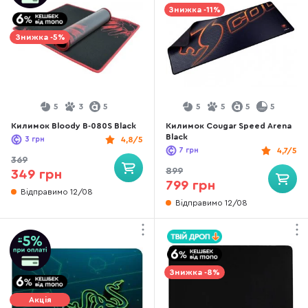
Знижка -11%
Знижка -5%
5
3
5
5
5
5
5
Килимок Bloody B-080S Black
Килимок Cougar Speed Arena
Black
3
грн
4,8/5
7
грн
4,7/5
369
899
349 грн
799 грн
Відправимо 12/08
Відправимо 12/08
Знижка -8%
Акція