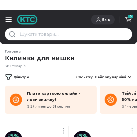
0
Вхід
Головна
Килимки для мишки
387 товарів
Фільтри
Спочатку:
Найпопулярніші
Плати карткою онлайн -
Твій л
лови знижку!
50% на
З 29 липня до 31 серпня
З 1 черв