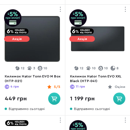
Акція
Акція
12
3
10
12
10
10
8
Килимок Hator Tonn EVO M Box
Килимок Hator Tonn EVO XXL
(HTP-021)
Black (HTP-041)
4
грн
5/5
11
грн
Оціни
449 грн
1 199 грн
Відправимо сьогодні
Відправимо сьогодні