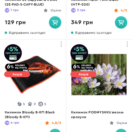
(2E-PAD-S-CAPY-BLUE)
(HTP-020)
1
грн
Оціни
3
грн
4/5
129 грн
349 грн
Відправимо сьогодні
Відправимо сьогодні
Акція
Акція
5
3
5
Килимок Bloody B-071 Black
Килимок PODMYSHKU весна-
(Bloody B-071)
крокуси
4
грн
4,8/5
Оціни