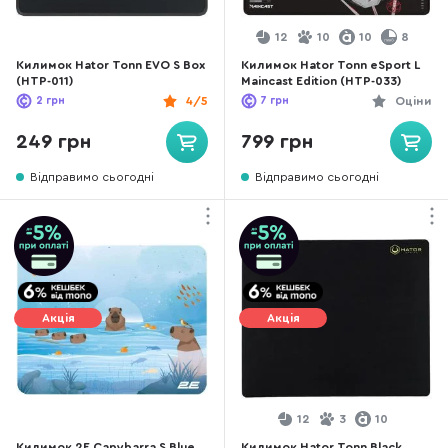
12
10
10
8
Килимок Hator Tonn EVO S Box
Килимок Hator Tonn eSport L
(HTP-011)
Maincast Edition (HTP-033)
2
грн
4/5
7
грн
Оціни
249 грн
799 грн
Відправимо сьогодні
Відправимо сьогодні
Акція
Акція
12
3
10
Килимок 2E Capybarra S Blue
Килимок Hator Tonn Black