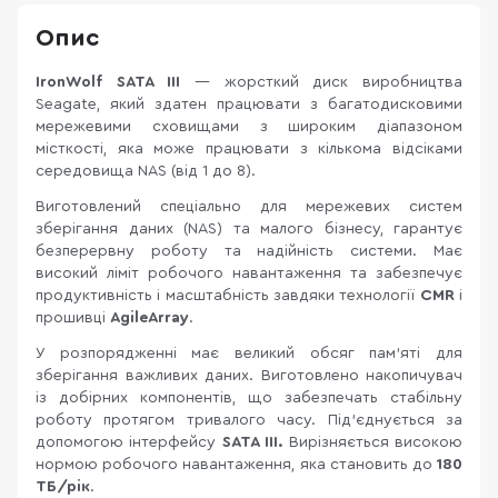
Опис
IronWolf SATA III
— жорсткий диск виробництва
Seagate, який здатен працювати з багатодисковими
мережевими сховищами з широким діапазоном
місткості, яка може працювати з кількома відсіками
середовища NAS (від 1 до 8).
Виготовлений спеціально для мережевих систем
зберігання даних (NAS) та малого бізнесу, гарантує
безперервну роботу та надійність системи. Має
високий ліміт робочого навантаження та забезпечує
продуктивність і масштабність завдяки технології
CMR
і
прошивці
AgileArray
.
У розпорядженні має великий обсяг пам’яті для
зберігання важливих даних. Виготовлено накопичувач
із добірних компонентів, що забезпечать стабільну
роботу протягом тривалого часу. Під’єднується за
допомогою інтерфейсу
SATA III
.
Вирізняється високою
нормою робочого навантаження, яка становить до
180
ТБ/рік
.