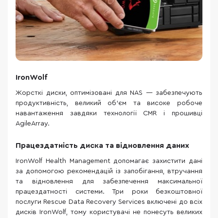
IronWolf
Жорсткі диски, оптимізовані для NAS — забезпечують
продуктивність, великий об'єм та високе робоче
навантаження завдяки технології CMR і прошивці
AgileArray.
Працездатність диска та відновлення даних
IronWolf Health Management допомагає захистити дані
за допомогою рекомендацій із запобігання, втручання
та відновлення для забезпечення максимальної
працездатності системи. Три роки безкоштовної
послуги Rescue Data Recovery Services включені до всіх
дисків IronWolf, тому користувачі не понесуть великих