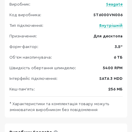
Виробник:
Seagate
Код виробника:
ST6000VN006
Тип підключення:
Внутрішній
Призначення:
Для десктопа
Форм-фактор:
3.5"
Об'єм накопичувача:
6 ТБ
Швидкість обертання шпинделю:
5400 RPM
Інтерфейс підключення:
SATA 3 HDD
Кеш-пам’ять:
256 МБ
* Характеристики та комплектація товару можуть
змінюватися виробником без повідомлення