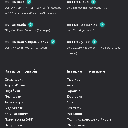
«КТС» Київ
«КТС» Рівне
вул. О.Мишуги, 4, ТЦ Піраміда (1 поверх),
вул. В`ячеслава Чорновола, 17а
за 200 м від станції метро «Позняки».
«КТС» Львів
«КТС» Тернопіль
ТРЦ Кінг Крос Леополіс (1 поверх)
вул. Сагайдачного, 1
«КТС» Івано-Франківськ
«КТС» Луцьк
вул. І.Миколайчука, 2, ТЦ Арсен
вул. Сухомлинського, 1, ТРЦ ПортCity (2
поверх)
Каталог товарів
Інтернет - магазин
Смартфони
Про нас
Apple iPhone
Акції
Ноутбуки
Гарантія
Планшети
Доставка
Телевізори
Оплата
Відеокарти
Контакти
SSD-накопичувачі
Магазини
Принтери та БФП
Політика конфіденційності
Навушники
Black Friday