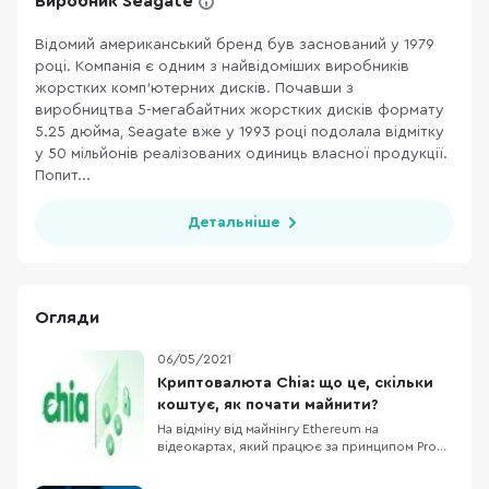
Виробник Seagate
Відомий американський бренд був заснований у 1979
році. Компанія є одним з найвідоміших виробників
жорстких комп’ютерних дисків. Почавши з
виробництва 5-мегабайтних жорстких дисків формату
5.25 дюйма, Seagate вже у 1993 році подолала відмітку
у 50 мільйонів реалізованих одиниць власної продукції.
Попит...
Детальніше
Огляди
06/05/2021
Криптовалюта Chia: що це, скільки
коштує, як почати майнити?
На відміну від майнінгу Ethereum на
відеокартах, який працює за принципом Proof-
of-Work (підтвердження виконаних
відеокартою програмних обрахунків),