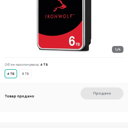
1/4
Об'єм накопичувача:
6 ТБ
6 ТБ
8 ТБ
Продано
Товар продано