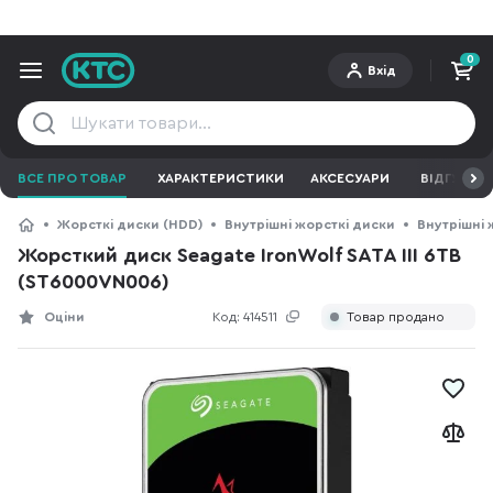
0
Вхід
ВСЕ ПРО ТОВАР
ХАРАКТЕРИСТИКИ
АКСЕСУАРИ
ВІДГУКИ
Жорсткі диски (HDD)
Внутрішні жорсткі диски
Внутрішні 
Жорсткий диск Seagate IronWolf SATA III 6TB
(ST6000VN006)
Оціни
Код:
414511
Товар продано