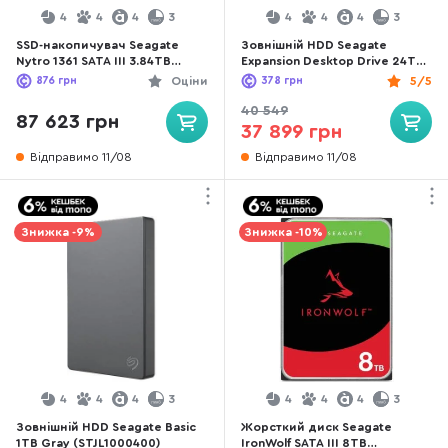
4
4
4
3
4
4
4
3
SSD-накопичувач Seagate
Зовнішній HDD Seagate
Nytro 1361 SATA III 3.84TB
Expansion Desktop Drive 24TB
(XA3840LE10006)
(STKP24000400)
876
грн
Оціни
378
грн
5/5
40 549
87 623 грн
37 899 грн
Відправимо 11/08
Відправимо 11/08
Знижка -9%
Знижка -10%
4
4
4
3
4
4
4
3
Зовнішній HDD Seagate Basic
Жорсткий диск Seagate
1TB Gray (STJL1000400)
IronWolf SATA III 8TB