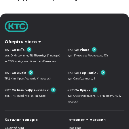
Оберіть місто
«КТС» Київ
«КТС» Рівне
вул. О.Мишуги, 4, ТЦ Піраміда (1 поверх),
вул. В`ячеслава Чорновола, 17а
за 200 м від станції метро «Позняки».
«КТС» Львів
«КТС» Тернопіль
ТРЦ Кінг Крос Леополіс (1 поверх)
вул. Сагайдачного, 1
«КТС» Івано-Франківськ
«КТС» Луцьк
вул. І.Миколайчука, 2, ТЦ Арсен
вул. Сухомлинського, 1, ТРЦ ПортCity (2
поверх)
Каталог товарів
Інтернет - магазин
Смартфони
Про нас