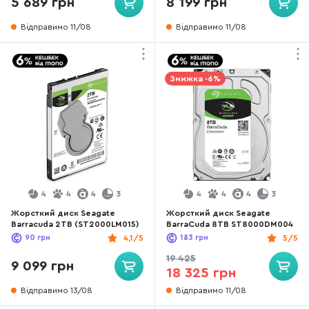
5 689 грн
8 199 грн
Відправимо 11/08
Відправимо 11/08
Знижка -6%
4
4
4
3
4
4
4
3
Жорсткий диск Seagate
Жорсткий диск Seagate
Barracuda 2TB (ST2000LM015)
BarraCuda 8TB ST8000DM004
90
грн
4,1/5
183
грн
5/5
19 425
9 099 грн
18 325 грн
Відправимо 13/08
Відправимо 11/08