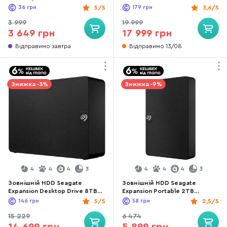
(ST8000VN004)
36
грн
5/5
179
грн
3,6/5
3 999
19 999
3 649 грн
17 999 грн
Відправимо завтра
Відправимо 13/08
Знижка -3%
Знижка -9%
4
4
4
3
4
4
4
3
Зовнішній HDD Seagate
Зовнішній HDD Seagate
Expansion Desktop Drive 8TB
Expansion Portable 2TB
Black (STKP8000400)
(STKM2000400)
146
грн
5/5
58
грн
2,5/5
15 229
6 474