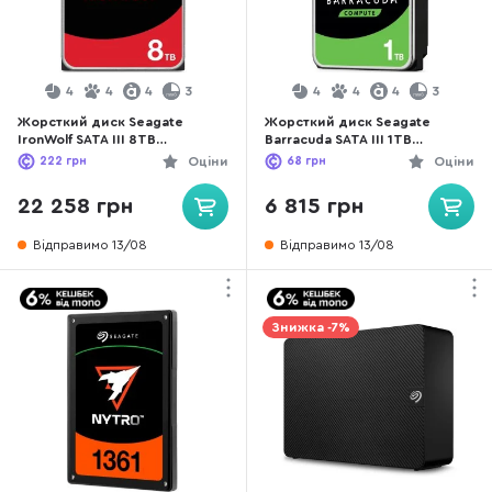
4
4
4
3
4
4
4
3
Жорсткий диск Seagate
Жорсткий диск Seagate
IronWolf SATA III 8TB
Barracuda SATA III 1TB
(ST8000VN002)
(ST1000DM014)
222
грн
Оціни
68
грн
Оціни
22 258 грн
6 815 грн
Відправимо 13/08
Відправимо 13/08
Знижка -7%