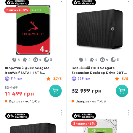
Знижка -8%
4
4
4
3
4
4
4
3
Жорсткий диск Seagate
Зовнішній HDD Seagate
IronWolf SATA III 4TB
Expansion Desktop Drive 20TB
(ST4000VN006)
(STKP20000400)
114
грн
3,7/5
329
грн
5/5
12 469
32 999 грн
11 499 грн
Відправимо 13/08
Відправимо 11/08
Знижка -6%