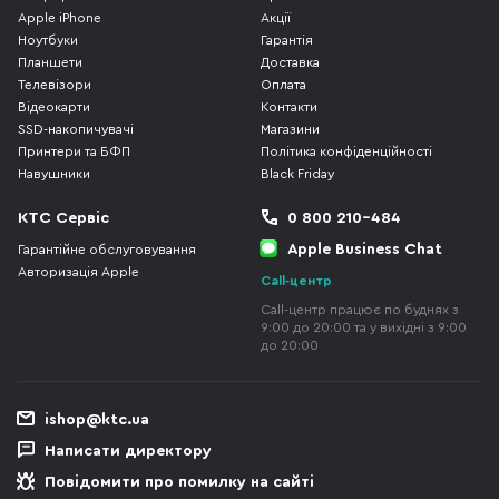
Apple iPhone
Акції
Ноутбуки
Гарантія
Планшети
Доставка
Телевізори
Оплата
Відеокарти
Контакти
SSD-накопичувачі
Магазини
Принтери та БФП
Політика конфіденційності
Навушники
Black Friday
КТС Сервіс
0 800 210-484
Apple Business Chat
Гарантійне обслуговування
Авторизація Apple
Call-центр
Call-центр працює по буднях з
9:00 до 20:00 та у вихідні з 9:00
до 20:00
ishop@ktc.ua
Написати директору
Повідомити про помилку на сайті