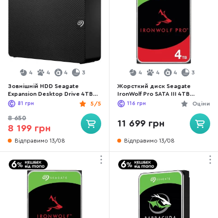
4
4
4
3
4
4
4
3
Зовнішній HDD Seagate
Жорсткий диск Seagate
Expansion Desktop Drive 4TB
IronWolf Pro SATA III 4TB
Black (STKP4000400)
(ST4000NT001)
81
грн
5/5
116
грн
Оціни
8 650
11 699 грн
8 199 грн
Відправимо 13/08
Відправимо 13/08