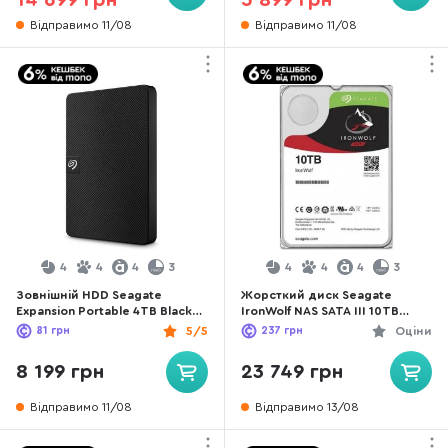
14 699 грн
5 899 грн
Відправимо 11/08
Відправимо 11/08
4
4
4
3
4
4
4
3
Зовнішній HDD Seagate
Жорсткий диск Seagate
Expansion Portable 4TB Black
IronWolf NAS SATA III 10TB
(STKM4000400)
(ST10000VN000)
81
грн
5/5
237
грн
Оціни
8 199 грн
23 749 грн
Відправимо 11/08
Відправимо 13/08