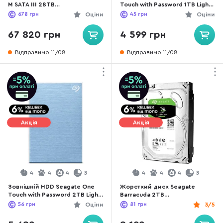
прогрес та досягнення інших виробників, змусили
M SATA III 28TB
Touch with Password 1TB Light
компанію посилити свої розробки на цьому напрямку.
(ST28000NM003K)
Blue (STKY1000402)
678
грн
Оціни
45
грн
Оціни
Перший власний жорсткий SSD диск, американський
67 820 грн
4 599 грн
бренд створив лише у 2009 році.
Відправимо 11/08
Відправимо 11/08
Акція
Акція
4
4
4
3
4
4
4
3
Зовнішній HDD Seagate One
Жорсткий диск Seagate
Touch with Password 2TB Light
Barracuda 2TB
Blue (STKY2000402)
(ST2000DM008)
56
грн
Оціни
81
грн
3/5