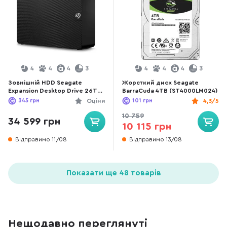
4
4
4
3
4
4
4
3
Зовнішній HDD Seagate
Жорсткий диск Seagate
Expansion Desktop Drive 26TB
BarraCuda 4TB (ST4000LM024)
Black (STKP26000400)
345
грн
Оціни
101
грн
4,3/5
10 759
34 599 грн
10 115 грн
Відправимо 11/08
Відправимо 13/08
Показати ще 48 товарів
Нещодавно переглянуті