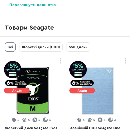
Попит на пристрої компанії був величезний. Стрімкий
Переглянути повністю
зріст та високі прибутки надали змогу власникам фірми
не тільки збільшити виробництво, а й заснувати
власний науково-конструкторський центр. У 2008 році
Товари Seagate
був реалізований мільярдний жорсткий диск компанії.
Асортиментний ряд Seagate є дуже широким: інженери
компанії створювали моделі HDD дисків як для
Всі
Жорсткі диски (HDD)
SSD диски
пересічного користувача, так і для потужних
корпоративних систем.
На своєму шляху успіху, американська компанія
поглинула дуже багатьох конкурентів. До її складу
увійшли такі відомі бренди як: Conner Peripherals,
Акція
Акція
Maxtor та Quantum.
Спочатку керівництво Seagate доволі скептично
ставилось до перспектив використання зовнішнього
4
4
4
3
4
4
4
3
носія інформації формату SSD. Але технологічний
Жорсткий диск Seagate Exos
Зовнішній HDD Seagate One