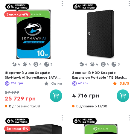
Знижка -6%
4
4
4
3
4
4
4
3
Жорсткий диск Seagate
Зовнішній HDD Seagate
SkyHawk Al Surveillance SATA III
Expansion Portable 1TB Black
10TB (ST10000VE001)
(STKM1000400)
257
грн
Оціни
47
грн
3,8/5
27 379
4 716 грн
25 729 грн
Відправимо 13/08
Відправимо 13/08
Знижка -5%