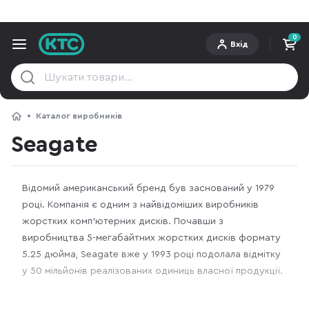
0
Вхід
Каталог виробників
Seagate
Відомий американський бренд був заснований у 1979
році. Компанія є одним з найвідоміших виробників
жорстких комп’ютерних дисків. Почавши з
виробництва 5-мегабайтних жорстких дисків формату
5.25 дюйма, Seagate вже у 1993 році подолала відмітку
у 50 мільйонів реалізованих одиниць власної продукції.