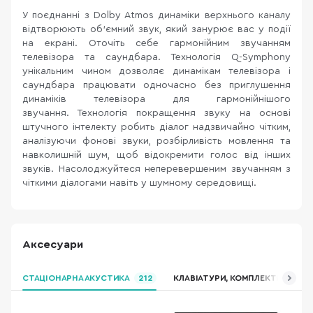
У поєднанні з Dolby Atmos динаміки верхнього каналу
відтворюють об'ємний звук, який занурює вас у події
на екрані. Оточіть себе гармонійним звучанням
телевізора та саундбара. Технологія Q-Symphony
унікальним чином дозволяє динамікам телевізора і
саундбара працювати одночасно без приглушення
динаміків телевізора для гармонійнішого
звучання. Технологія покращення звуку на основі
штучного інтелекту робить діалог надзвичайно чітким,
аналізуючи фонові звуки, розбірливість мовлення та
навколишній шум, щоб відокремити голос від інших
звуків. Насолоджуйтеся неперевершеним звучанням з
чіткими діалогами навіть у шумному середовищі.
Аксесуари
СТАЦІОНАРНА АКУСТИКА
212
КЛАВІАТУРИ, КОМПЛЕКТИ
АК