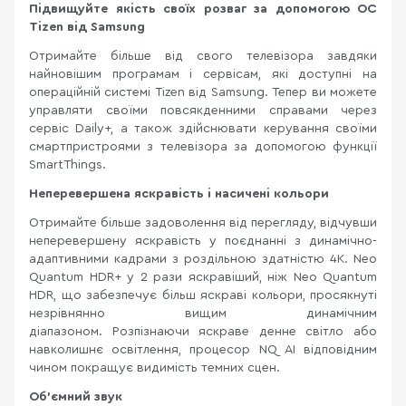
Підвищуйте якість своїх розваг за допомогою ОС
Tizen від Samsung
Отримайте більше від свого телевізора завдяки
найновішим програмам і сервісам, які доступні на
операційній системі Tizen від Samsung. Тепер ви можете
управляти своїми повсякденними справами через
сервіс Daily+, а також здійснювати керування своїми
смартпристроями з телевізора за допомогою функції
SmartThings.
Неперевершена яскравість і насичені кольори
Отримайте більше задоволення від перегляду, відчувши
неперевершену яскравість у поєднанні з динамічно-
адаптивними кадрами з роздільною здатністю 4K. Neo
Quantum HDR+ у 2 рази яскравіший, ніж Neo Quantum
HDR, що забезпечує більш яскраві кольори, просякнуті
незрівнянно вищим динамічним
діапазоном. Розпізнаючи яскраве денне світло або
навколишнє освітлення, процесор NQ AI відповідним
чином покращує видимість темних сцен.
Об'ємний звук