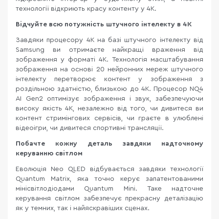
технології відкриють красу контенту у 4К.
Відчуйте всю потужність штучного інтелекту в 4K
Завдяки процесору 4K на базі штучного інтелекту від
Samsung ви отримаєте найкращі враження від
зображення у форматі 4K. Технологія масштабування
зображення на основі 20 нейронних мереж штучного
інтелекту перетворює контент у зображення з
роздільною здатністю, близькою до 4K. Процесор NQ4
AI Gen2 оптимізує зображення і звук, забезпечуючи
високу якість 4K, незалежно від того, чи дивитеся ви
контент стримінгових сервісів, чи граєте в улюблені
відеоігри, чи дивитеся спортивні трансляції.
Побачте кожну деталь завдяки надточному
керуванню світлом
Еволюція Neo QLED відбувається завдяки технології
Quantum Matrix, яка точно керує запатентованими
мінісвітлодіодами Quantum Mini. Таке надточне
керування світлом забезпечує прекрасну деталізацію
як у темних, так і найяскравіших сценах.