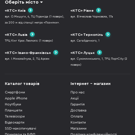
Оберіть місто
«КТС» Київ
«КТС» Рівне
вул. О.Мишуги, 4, ТЦ Піраміда (1 поверх),
вул. В`ячеслава Чорновола, 17а
за 200 м від станції метро «Позняки».
«КТС» Львів
«КТС» Тернопіль
ТРЦ Кінг Крос Леополіс (1 поверх)
вул. Сагайдачного, 1
«КТС» Івано-Франківськ
«КТС» Луцьк
вул. І.Миколайчука, 2, ТЦ Арсен
вул. Сухомлинського, 1, ТРЦ ПортCity (2
поверх)
Каталог товарів
Інтернет - магазин
Смартфони
Про нас
Apple iPhone
Акції
Ноутбуки
Гарантія
Планшети
Доставка
Телевізори
Оплата
Відеокарти
Контакти
SSD-накопичувачі
Магазини
Принтери та БФП
Політика конфіденційності