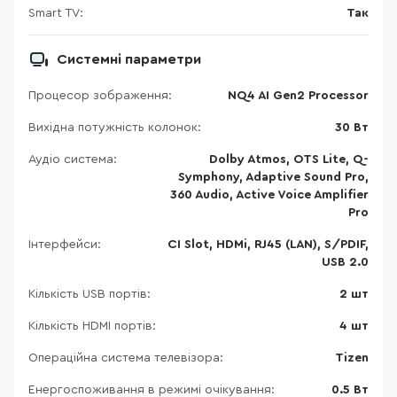
Smart TV:
Так
Системні параметри
Процесор зображення:
NQ4 AI Gen2 Processor
Вихідна потужність колонок:
30 Вт
Аудіо система:
Dolby Atmos, OTS Lite, Q-
Symphony, Adaptive Sound Pro,
360 Audio, Active Voice Amplifier
Pro
Інтерфейси:
CI Slot, HDMi, RJ45 (LAN), S/PDIF,
USB 2.0
Кількість USB портів:
2 шт
Кількість HDMI портів:
4 шт
Операційна система телевізора:
Tizen
Енергоспоживання в режимі очікування:
0.5 Вт