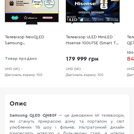
Телевізор NeoQLED
Телевізор ULED MiniLED
Тел
Samsung
Hisense 100U7SE (Smart TV,
QE7
QE100QN80FUXUA (Smart
Wi-Fi, 3840x2160)
TV,
104
TV, Wi-Fi, 3840x2160)
179 999 грн
84
Товар продано
UHD (4K)
UHD (4K)
UHD
Діагональ екрану: 100
Діагональ екрану: 100
Діаг
Опис
Samsung QLED QN80F
— це дивовижні 4К телевізори,
які стануть прикрасою дому та порталом у світ
улюблених ТВ шоу і фільмів. Ультратонкий дизайн
підкреслить інтер'єр у будь-якому стилі, а новітні