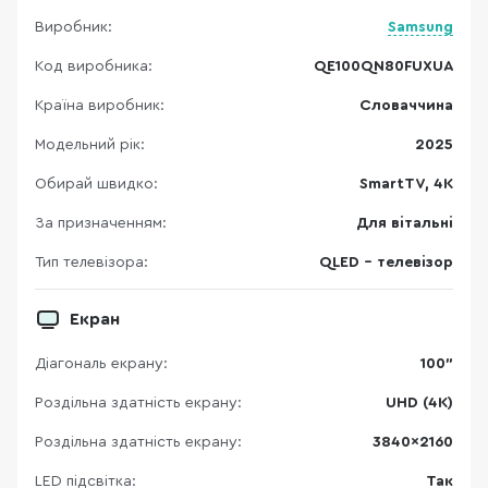
Виробник:
Samsung
Код виробника:
QE100QN80FUXUA
Країна виробник:
Словаччина
Модельний рік:
2025
Обирай швидко:
SmartTV, 4K
За призначенням:
Для вітальні
Тип телевізора:
QLED - телевізор
Екран
Діагональ екрану:
100"
Роздільна здатність екрану:
UHD (4K)
Роздільна здатність екрану:
3840×2160
LED підсвітка:
Так