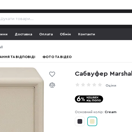
зини
Доставка
Оплата
Обмін
Контакти
ll
АННЯ ТА ВІДПОВІДІ
ФОТО ТА ВІДЕО
Сабвуфер Marshal
Оціни
Основний колір:
Cream