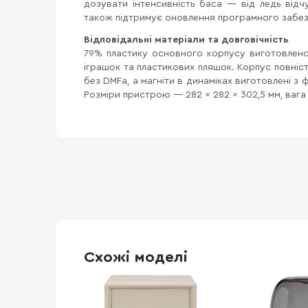
дозувати інтенсивність баса — від ледь відч
також підтримує оновлення програмного забез
Відповідальні матеріали та довговічність
79% пластику основного корпусу виготовлено
іграшок та пластикових пляшок. Корпус повніс
без DMFa, а магніти в динаміках виготовлені з
Розміри пристрою — 282 × 282 × 302,5 мм, вага 
Схожі моделі