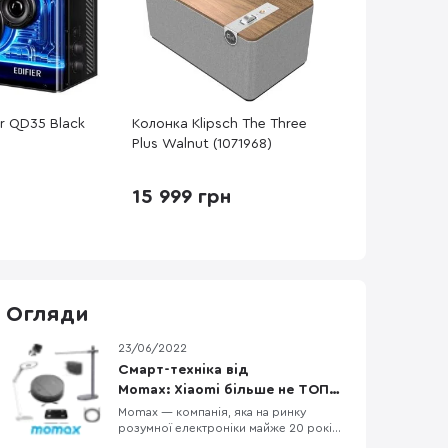
er QD35 Black
Колонка Klipsch The Three
Plus Walnut (1071968)
15 999 грн
Огляди
23/06/2022
Смарт-техніка від
Momax: Xiaomi більше не ТОП
за свої гроші?
Momax — компанія, яка на ринку
розумної електроніки майже 20 років
(з 2003 року). Назва бренду