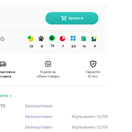
Купити
10
12
8
7
20
14
9
оштовна
14 днів на
Гарантія
ставка
обмін товару
12 міс.
істо
КТС
Безкоштовно
Безкоштовно
Відправимо 12/08
Безкоштовно
Відправимо 12/08