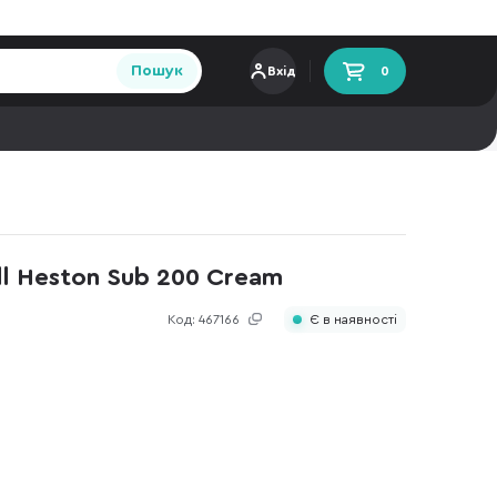
Пошук
Вхід
0
l Heston Sub 200 Cream
Код:
467166
Є в наявності