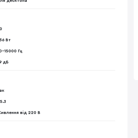
ля десктопа
.0
36 Вт
0-15000 Гц
9 дБ
ак
.5.3
ивлення від 220 В