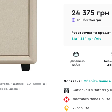
24 375 грн
Кешбек
243 грн
Розстрочка та кредит
Від
1 534
грн/міс
Відправимо
Безк
12/08
до
Доставка:
Оберіть Ваше м
астотний діапазон: 30-15000 Гц
ерево, Шкіра
Самовивіз з магазину 
Доставка Нова Пошта
Укрпошта