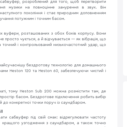
абвуфер, розроблений для того, щоб перетворити
ння музики на повноцінне занурення в звук. Він
o наступного покоління і стає природним доповненням
вучання потужним і точним басом.
х вуфери, розташованих з обох боків корпусу. Вони
е просто чується, а й відчувається — як вібрація, що
 а точний і контрольований низькочастотний удар, що
.
 найсучаснішу бездротову технологію для домашнього
рами Heston 120 та Heston 60, забезпечуючи чистий і
мнаті, тому Heston Sub 200 можна розмістити там, де
 простір басом. Бездротове підключення робить вибір
ій до конкретної точки поруч із саундбаром.
ll
вати сабвуфер під свій смак: відрегулювати частоту
для кращого узгодження з саундбаром, а також точно