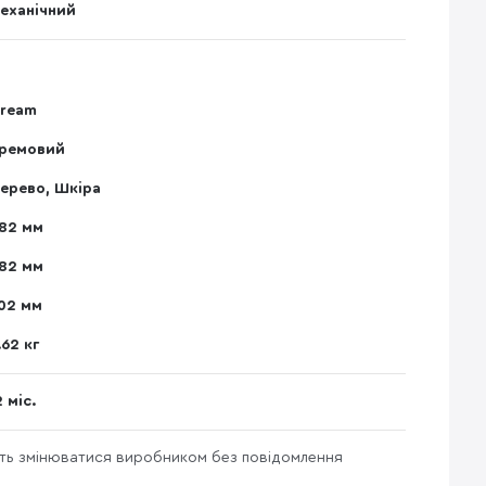
еханічний
ream
ремовий
ерево, Шкіра
82 мм
82 мм
02 мм
.62 кг
2 міс.
уть змінюватися виробником без повідомлення