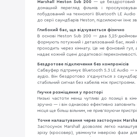
Marshall Heston Sub 200
— це бездротовий с
домашній перегляд фільмів і прослуховува
побудований на технології Bluetooth LE Audi
до серії саундбарів Heston, підсилюючи їхнє з
Глибокий бас, що відчувається фізично
В основі Heston Sub 200 — два 5,25-дюймови
формують потужний і деталізований бас, який н
проходить через кімнату. Це не фоновий гул,
надає кожній сцені додаткової переконливості
Бездротове підключення без компромісів
Сабвуфер підтримує Bluetooth 5.3 LE Audio —
аудіо. Він бездротово з'єднується з саундба
стабільний сигнал без кабелів між пристроями.
Гнучке розміщення у просторі
Низькі частоти менш чутливі до позиції в кі
зручно — і він однаково ефективно заповнить
місця ще більш вільним, не прив'язуючи пристр
Точне налаштування через застосунок Marsha
Застосунок Marshall дозволяє легко налашту
зрізу (кросовер), увімкнути інверсію фази 