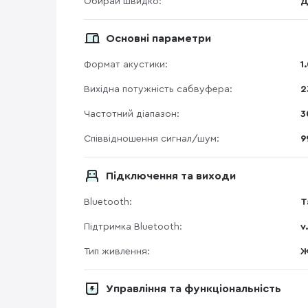
Обирай швидко:
Д
Основні параметри
Формат акустики:
1
Вихідна потужність сабвуфера:
2
Частотний діапазон:
3
Співвідношення сигнал/шум:
9
Підключення та виходи
Bluetooth:
Т
Підтримка Bluetooth:
v
Тип живлення:
Ж
Управління та функціональність