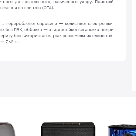
утного до повноцінного, насиченого удару. Пристрій
печення по повітрю (OTA).
 з переробленої сировини — колишньої електроніки,
тю без ПВХ, оббивка — з водостійкої веганської шкіри
 фериту без використання рідкісноземельних елементів.
— 7,62 кг.