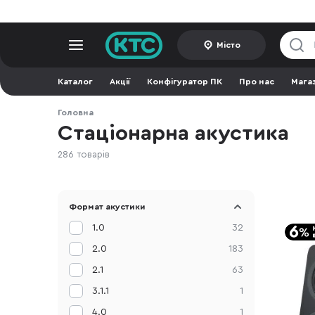
Місто
Каталог
Акції
Конфігуратор ПК
Про нас
Мага
Головна
Стаціонарна акустика
286 товарів
Формат акустики
1.0
32
2.0
183
2.1
63
3.1.1
1
4.0
1