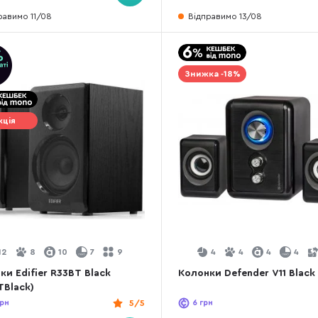
равимо 11/08
Відправимо 13/08
Знижка -18%
кція
12
8
10
7
9
4
4
4
4
ки Edifier R33BT Black
Колонки Defender V11 Black (
TBlack)
рн
5/5
6
грн