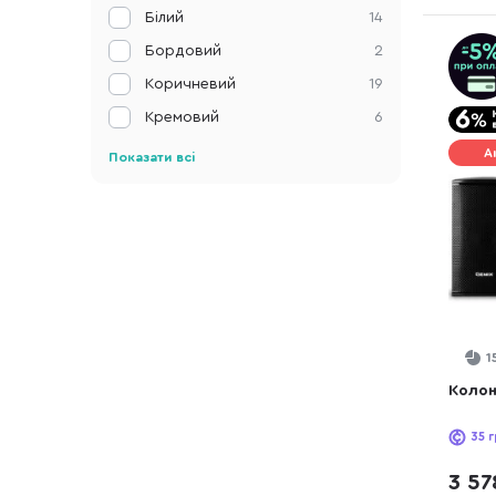
Білий
14
Бордовий
2
Коричневий
19
Кремовий
6
А
Показати всі
1
Колон
35
г
3 57