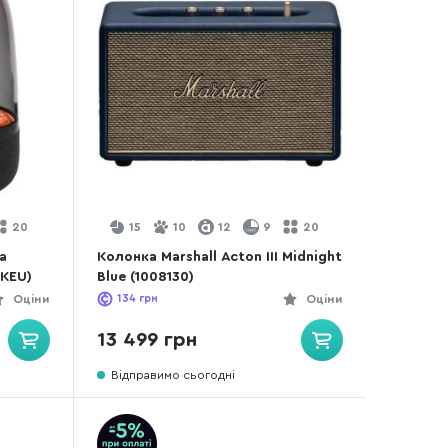
20
15
10
12
9
20
a
Колонка Marshall Acton III Midnight
LKEU)
Blue (1008130)
Оціни
134
грн
Оціни
13 499 грн
Відправимо сьогодні