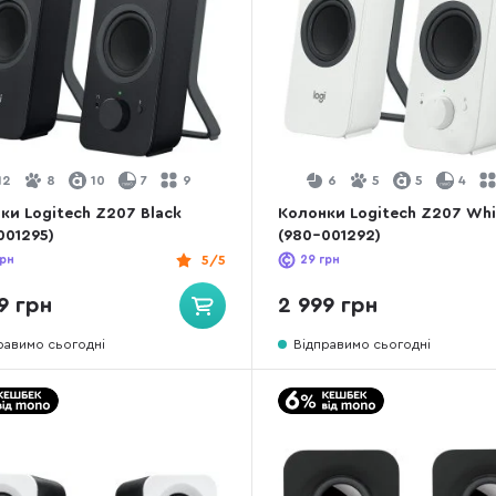
12
8
10
7
9
6
5
5
4
ки Logitech Z207 Black
Колонки Logitech Z207 Whi
001295)
(980-001292)
рн
5/5
29
грн
9 грн
2 999 грн
равимо сьогодні
Відправимо сьогодні