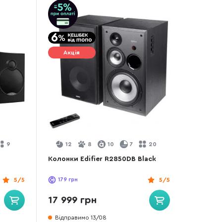
Акція
9
12
8
10
7
20
Колонки Edifier R2850DB Black
5/5
179
грн
5/5
17 999 грн
Відправимо 13/08