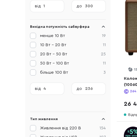
від
до
Вихідна потужність сабвуфера
менше 10 Вт
19
10 Вт - 20 Вт
11
20 Вт - 50 Вт
25
50 Вт - 100 Вт
11
1
більше 100 Вт
3
Колон
(1006
від
до
264
26 4
Відп
Тип живлення
Живлення від 220 В
154