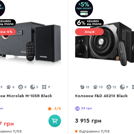
ка -4%
Акція
9
6
8
5
9
15
10
12
9
ки Microlab M-105R Black
Колонки F&D A521X Black
рн
5/5
39
грн
3 915 грн
7 грн
равимо 11/08
Відправимо 11/08