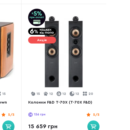
Акція
15
15
12
12
12
20
rown
Колонки F&D T-70X (T-70X F&D)
5/5
156
грн
5/5
15 659 грн