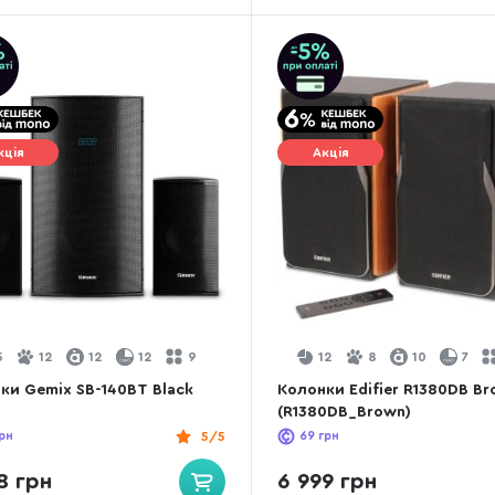
кція
Акція
5
12
12
12
9
12
8
10
7
ки Gemix SB-140BT Black
Колонки Edifier R1380DB B
(R1380DB_Brown)
рн
5/5
69
грн
8 грн
6 999 грн