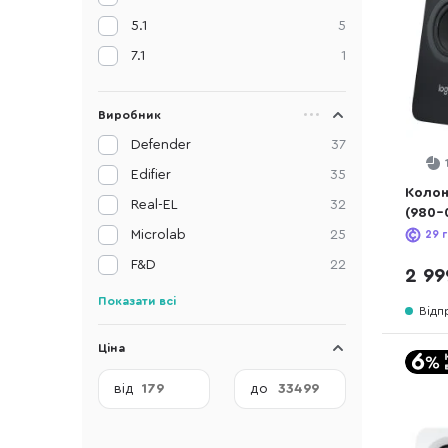
5.1
5
7.1
1
Виробник
Defender
37
Edifier
35
Колон
Real-EL
32
(980-
Microlab
25
29
г
F&D
22
2 99
Показати всі
Відп
Ціна
від
до