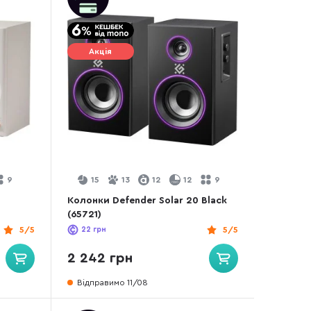
Акція
9
15
13
12
12
9
Колонки Defender Solar 20 Black
(65721)
5/5
22
грн
5/5
2 242 грн
Відправимо 11/08