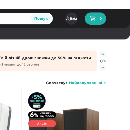
Пошук
Вхід
0
Твій літній дроп: знижки до 50% на гаджети
1/3
З 1 червня до 16 серпня
Спочатку:
Найпопулярніші
Акція