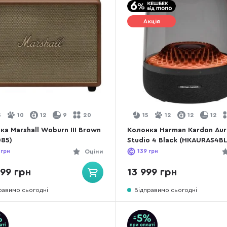
Акція
5
10
12
9
20
15
12
12
12
ка Marshall Woburn III Brown
Колонка Harman Kardon Aur
085)
Studio 4 Black (HKAURAS4B
грн
Оціни
139
грн
99 грн
13 999 грн
равимо сьогодні
Відправимо сьогодні