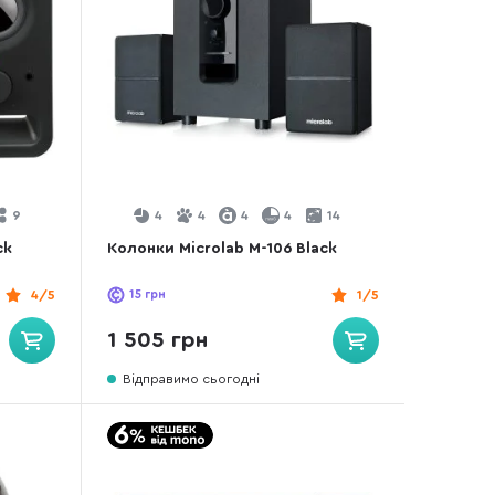
9
4
4
4
4
14
ck
Колонки Microlab M-106 Black
4/5
15
грн
1/5
1 505 грн
Відправимо сьогодні