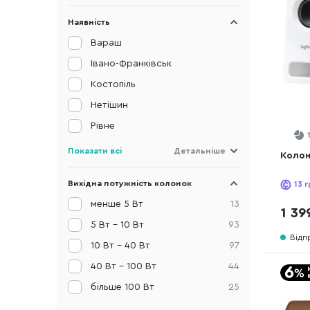
Наявність
Вараш
Івано-Франківськ
Костопіль
Нетішин
Рівне
Показати всі
Детальніше
Колон
Вихідна потужність колонок
13
г
менше 5 Вт
13
1 39
5 Вт - 10 Вт
93
Відп
10 Вт - 40 Вт
97
40 Вт - 100 Вт
44
більше 100 Вт
25