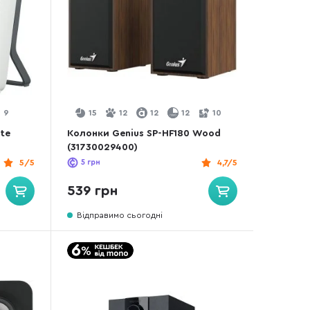
9
15
12
12
12
10
te
Колонки Genius SP-HF180 Wood
(31730029400)
5/5
5
грн
4,7/5
539 грн
Відправимо сьогодні