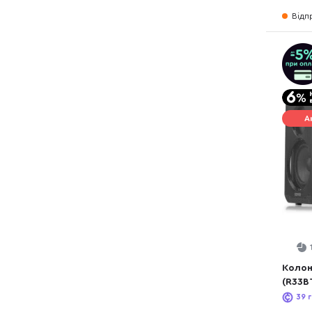
Відп
А
Колон
(R33B
39
г