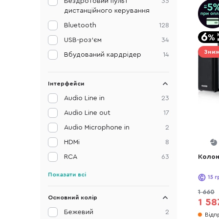
Бездротовий пульт
35
дистанційного керування
Bluetooth
128
USB-роз'єм
34
Зниж
Вбудований кардрідер
14
Інтерфейси
Audio Line in
23
Audio Line out
17
Audio Microphone in
2
HDMi
8
RCA
63
Колон
Показати всі
15
г
1 660
Основний колір
1 58
Бежевий
2
Відп