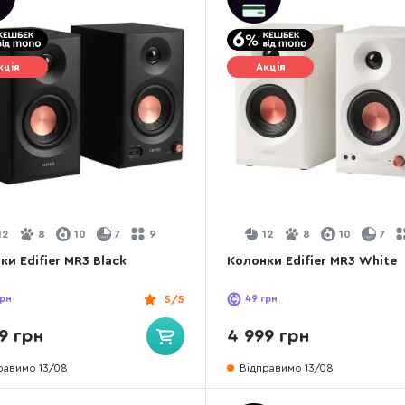
кція
Акція
12
8
10
7
9
12
8
10
7
ки Edifier MR3 Black
Колонки Edifier MR3 White
рн
5/5
49
грн
9 грн
4 999 грн
равимо 13/08
Відправимо 13/08