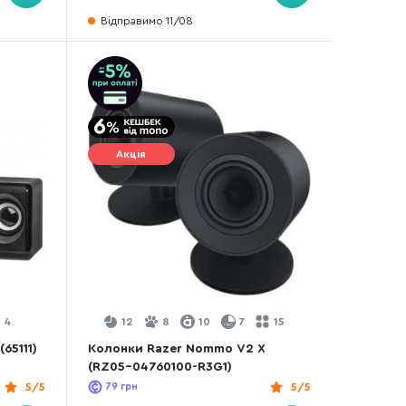
Відправимо 11/08
Акція
4
12
8
10
7
15
65111)
Колонки Razer Nommo V2 X
(RZ05-04760100-R3G1)
5/5
79
грн
5/5