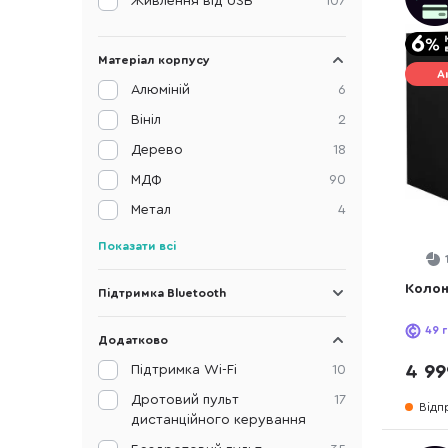
Живлення від USB
107
Матеріал корпусу
А
Алюміній
6
Вініл
2
Дерево
18
МДФ
90
Метал
4
Показати всі
Колон
Підтримка Bluetooth
49
г
Додатково
4 99
Підтримка Wi-Fi
10
Дротовий пульт
17
Відп
дистанційного керування