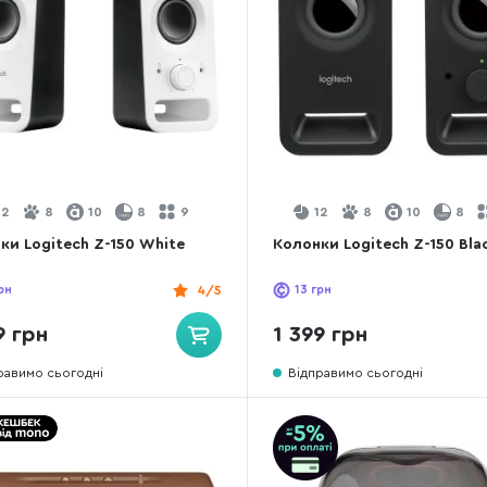
12
8
10
8
9
12
8
10
8
ки Logitech Z-150 White
Колонки Logitech Z-150 Bla
рн
4/5
13
грн
9 грн
1 399 грн
равимо сьогодні
Відправимо сьогодні