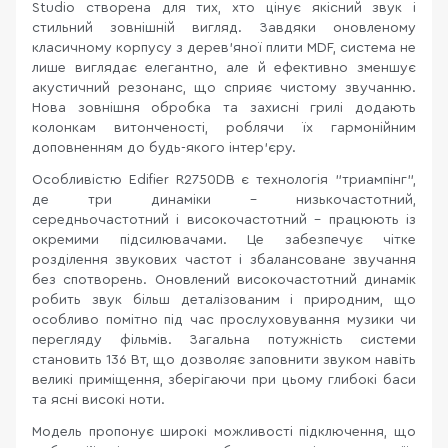
Studio створена для тих, хто цінує якісний звук і
стильний зовнішній вигляд. Завдяки оновленому
класичному корпусу з дерев’яної плити MDF, система не
лише виглядає елегантно, але й ефективно зменшує
акустичний резонанс, що сприяє чистому звучанню.
Нова зовнішня обробка та захисні грилі додають
колонкам витонченості, роблячи їх гармонійним
доповненням до будь-якого інтер’єру.
Особливістю Edifier R2750DB є технологія "триампінг",
де три динаміки – низькочастотний,
середньочастотний і високочастотний – працюють із
окремими підсилювачами. Це забезпечує чітке
розділення звукових частот і збалансоване звучання
без спотворень. Оновлений високочастотний динамік
робить звук більш деталізованим і природним, що
особливо помітно під час прослуховування музики чи
перегляду фільмів. Загальна потужність системи
становить 136 Вт, що дозволяє заповнити звуком навіть
великі приміщення, зберігаючи при цьому глибокі баси
та ясні високі ноти.
Модель пропонує широкі можливості підключення, що