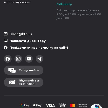
Авторизація Apple
Call-центр
Call-центр працює по буднях з
9:00 до 20:00 та у вихідні з 9:00
до 20:00
ishop@ktc.ua
Написати директору
Повідомити про помилку на сайті
Telegram-бот
Підписуйтесь
на знижки!