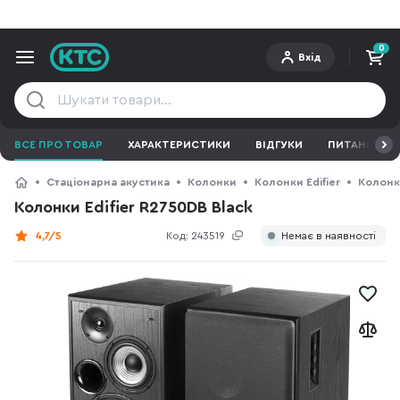
0
Вхід
ВСЕ ПРО ТОВАР
ХАРАКТЕРИСТИКИ
ВІДГУКИ
ПИТАННЯ ТА 
Стаціонарна акустика
Колонки
Колонки Edifier
Колонки
Колонки Edifier R2750DB Black
4,7/5
Код:
243519
Немає в наявності