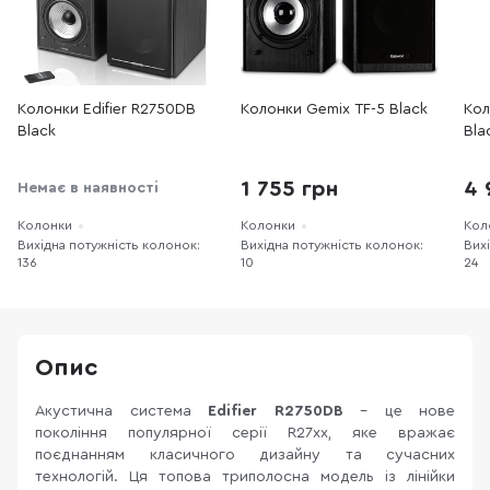
Колонки Edifier R2750DB
Колонки Gemix TF-5 Black
Кол
Black
Bla
1 755 грн
4 
Немає в наявності
Колонки
Колонки
Кол
Вихідна потужність колонок:
Вихідна потужність колонок:
Вих
136
10
24
Опис
Акустична система
Edifier R2750DB
– це нове
покоління популярної серії R27xx, яке вражає
поєднанням класичного дизайну та сучасних
технологій. Ця топова триполосна модель із лінійки