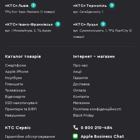
«КТС» Львів
«КТС» Тернопіль
ТРЦ Кінг Крос Леополіс (1 поверх)
вул. Сагайдачного, 1
«КТС» Івано-Франківськ
«КТС» Луцьк
вул. І.Миколайчука, 2, ТЦ Арсен
вул. Сухомлинського, 1, ТРЦ ПортCity (2
поверх)
Каталог товарів
Інтернет - магазин
Смартфони
Про нас
Apple iPhone
Акції
Ноутбуки
Гарантія
Планшети
Доставка
Телевізори
Оплата
Відеокарти
Контакти
SSD-накопичувачі
Магазини
Принтери та БФП
Політика конфіденційності
Навушники
Black Friday
КТС Сервіс
0 800 210-484
Apple Business Chat
Гарантійне обслуговування