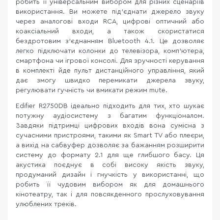
робить її універсальним вибором для різних сценаріїв
використання. Ви можете під’єднати джерело звуку
через аналогові входи RCA, цифрові оптичний або
коаксіальний входи, а також скористатися
бездротовим з’єднанням Bluetooth 4.1. Це дозволяє
легко підключати колонки до телевізора, комп’ютера,
смартфона чи ігрової консолі. Для зручності керування
в комплекті йде пульт дистанційного управління, який
дає змогу швидко перемикати джерела звуку,
регулювати гучність чи вмикати режим mute.
Edifier R2750DB ідеально підходить для тих, хто шукає
потужну аудіосистему з багатим функціоналом.
Завдяки підтримці цифрових входів вона сумісна з
сучасними пристроями, такими як Smart TV або плеєри,
а вихід на сабвуфер дозволяє за бажанням розширити
систему до формату 2.1 для ще глибшого басу. Ця
акустика поєднує в собі високу якість звуку,
продуманий дизайн і гнучкість у використанні, що
робить її чудовим вибором як для домашнього
кінотеатру, так і для повсякденного прослуховування
улюблених треків.