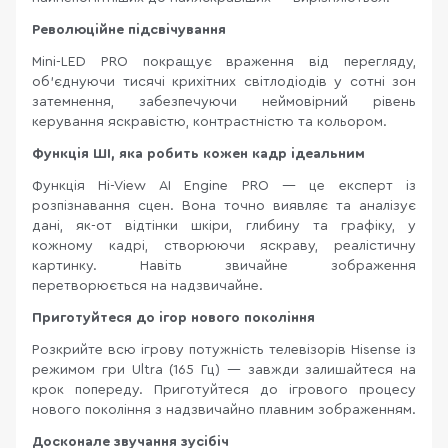
Революційне підсвічування
Mini-LED PRO покращує враження від перегляду,
об’єднуючи тисячі крихітних світлодіодів у сотні зон
затемнення, забезпечуючи неймовірний рівень
керування яскравістю, контрастністю та кольором.
Функція ШІ, яка робить кожен кадр ідеальним
Функція Hi-View AI Engine PRO — це експерт із
розпізнавання сцен. Вона точно виявляє та аналізує
дані, як-от відтінки шкіри, глибину та графіку, у
кожному кадрі, створюючи яскраву, реалістичну
картинку. Навіть звичайне зображення
перетворюється на надзвичайне.
Приготуйтеся до ігор нового покоління
Розкрийте всю ігрову потужність телевізорів Hisense із
режимом гри Ultra (165 Гц) — завжди залишайтеся на
крок попереду. Приготуйтеся до ігрового процесу
нового покоління з надзвичайно плавним зображенням.
Досконале звучання зусібіч