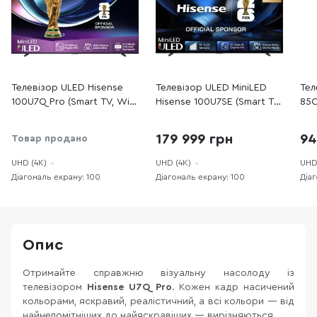
Телевізор ULED Hisense
Телевізор ULED MiniLED
Тел
100U7Q Pro (Smart TV, Wi-
Hisense 100U7SE (Smart TV,
85C
Fi, 3840x2160)
Wi-Fi, 3840x2160)
384
179 999 грн
94
Товар продано
UHD (4K)
UHD (4K)
UHD
Діагональ екрану: 100
Діагональ екрану: 100
Діа
Опис
Отримайте справжню візуальну насолоду із
телевізором
Hisense U7Q Pro
. Кожен кадр насичений
кольорами, яскравий, реалістичний, а всі кольори — від
найнепомітніших до найяскравіших — вирізняються.