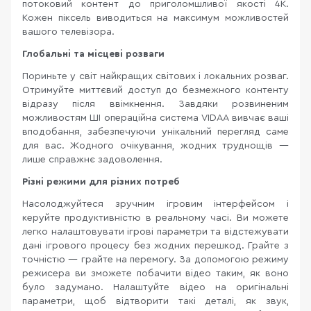
потоковий контент до приголомшливої якості 4K.
Кожен піксель виводиться на максимум можливостей
вашого телевізора.
Глобальні та місцеві розваги
Пориньте у світ найкращих світових і локальних розваг.
Отримуйте миттєвий доступ до безмежного контенту
відразу після ввімкнення. Завдяки розвиненим
можливостям ШІ операційна система VIDAA вивчає ваші
вподобання, забезпечуючи унікальний перегляд саме
для вас. Жодного очікування, жодних труднощів —
лише справжнє задоволення.
Різні режими для різних потреб
Насолоджуйтеся зручним ігровим інтерфейсом і
керуйте продуктивністю в реальному часі. Ви можете
легко налаштовувати ігрові параметри та відстежувати
дані ігрового процесу без жодних перешкод. Грайте з
точністю — грайте на перемогу. За допомогою режиму
режисера ви зможете побачити відео таким, як воно
було задумано. Налаштуйте відео на оригінальні
параметри, щоб відтворити такі деталі, як звук,