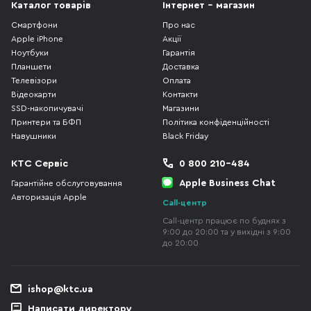
Каталог товарів
Інтернет - магазин
Смартфони
Про нас
Apple iPhone
Акції
Ноутбуки
Гарантія
Планшети
Доставка
Телевізори
Оплата
Відеокарти
Контакти
SSD-накопичувачі
Магазини
Принтери та БФП
Політика конфіденційності
Навушники
Black Friday
КТС Сервіс
0 800 210-484
Apple Business Chat
Гарантійне обслуговування
Авторизація Apple
Call-центр
Call-центр працює по буднях з
9:00 до 20:00 та у вихідні з 9:00
до 20:00
ishop@ktc.ua
Написати директору