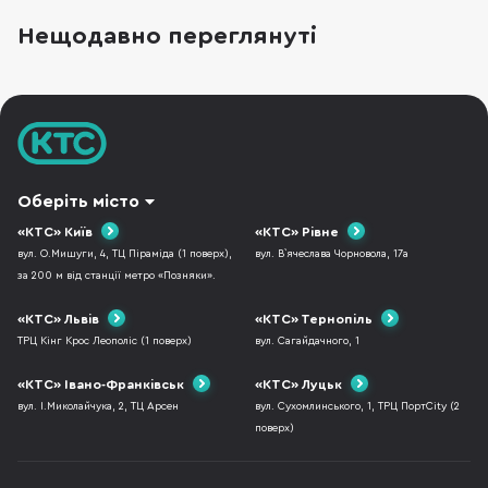
невеликих кімнат, так і для просторих
Нещодавно переглянуті
віталень. Обидві серії поєднують сучасні
технології з красивим тонким дизайном. Та
постає питання: чи
Оберіть місто
«КТС» Київ
«КТС» Рівне
вул. О.Мишуги, 4, ТЦ Піраміда (1 поверх),
вул. В`ячеслава Чорновола, 17а
за 200 м від станції метро «Позняки».
«КТС» Львів
«КТС» Тернопіль
ТРЦ Кінг Крос Леополіс (1 поверх)
вул. Сагайдачного, 1
«КТС» Івано-Франківськ
«КТС» Луцьк
вул. І.Миколайчука, 2, ТЦ Арсен
вул. Сухомлинського, 1, ТРЦ ПортCity (2
поверх)