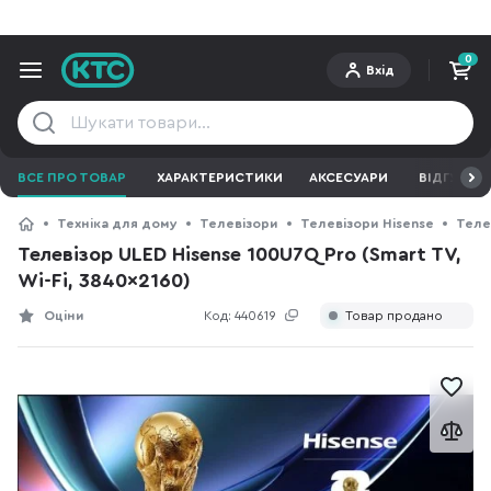
0
Вхід
ВСЕ ПРО ТОВАР
ХАРАКТЕРИСТИКИ
АКСЕСУАРИ
ВІДГУКИ
Техніка для дому
Телевізори
Телевізори Hisense
Телев
Телевізор ULED Hisense 100U7Q Pro (Smart TV,
Wi-Fi, 3840x2160)
Оціни
Код:
440619
Товар продано