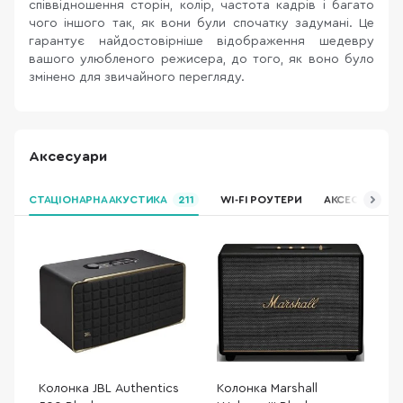
співвідношення сторін, колір, частота кадрів і багато
чого іншого так, як вони були спочатку задумані. Це
гарантує найдостовірніше відображення шедевру
вашого улюбленого режисера, до того, як воно було
змінено для звичайного перегляду.
Аксесуари
СТАЦІОНАРНА АКУСТИКА
211
WI-FI РОУТЕРИ
АКСЕСУАРИ ДЛ
Колонка JBL Authentics
Колонка Marshall