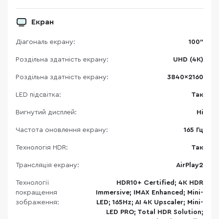
Екран
Діагональ екрану:
100"
Роздільна здатність екрану:
UHD (4K)
Роздільна здатність екрану:
3840×2160
LED підсвітка:
Так
Вигнутий дисплей:
Ні
Частота оновлення екрану:
165 Гц
Технологія HDR:
Так
Трансляція екрану:
AirPlay2
Технології
HDR10+ Certified; 4K HDR
покращення
Immersive; IMAX Enhanced; Mini-
зображення:
LED; 165Hz; AI 4K Upscaler; Mini-
LED PRO; Total HDR Solution;