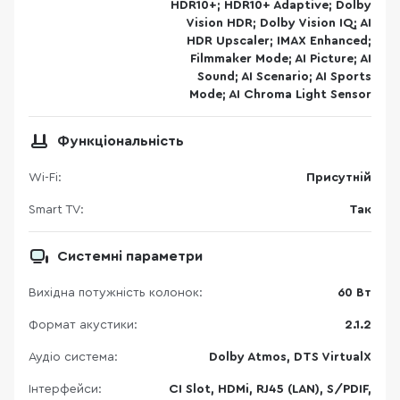
HDR10+; HDR10+ Adaptive; Dolby
Vision HDR; Dolby Vision IQ; AI
HDR Upscaler; IMAX Enhanced;
Filmmaker Mode; AI Picture; AI
Sound; AI Scenario; AI Sports
Mode; AI Chroma Light Sensor
Функціональність
Wi-Fi:
Присутній
Smart TV:
Так
Системні параметри
Вихідна потужність колонок:
60 Вт
Формат акустики:
2.1.2
Аудіо система:
Dolby Atmos, DTS VirtualX
Інтерфейси:
CI Slot, HDMi, RJ45 (LAN), S/PDIF,