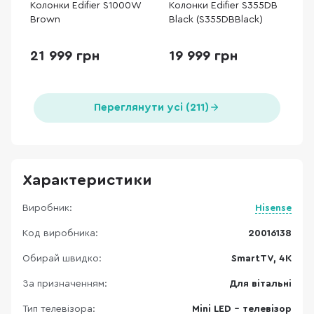
Колонки Edifier S1000W
Колонки Edifier S355DB
Brown
Black (S355DBBlack)
21 999 грн
19 999 грн
Переглянути усі (211)
Характеристики
Виробник:
Hisense
Код виробника:
20016138
Обирай швидко:
SmartTV, 4K
За призначенням:
Для вітальні
Тип телевізора:
Mini LED - телевізор