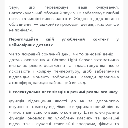
Звук, що перевершує ваші очікування.
Багатоканальний об’ємний звук 2.1.2 забезпечує глибші
низькі та чистіші високі частоти. Жодного додаткового
обладнання — відкрийте приховані деталі, яких раніше
не помічали.
Переглядайте свій улюблений контент у
неймовірних деталях
Чи то яскравий сонячний день, чи то зимовий вечір —
датчик освітлення AI Chroma Light Sensor автоматично
визначає рівень освітлення та підлаштовує під нього
яскравість і колірну температуру, щоб забезпечити
відповідне моменту зображення. Завжди правильна
атмосфера, завжди найкращий вигляд.
Інтелектуальна оптимізація в режимі реального часу
Функція підвищення якості до 4K за допомогою
штучного інтелекту від Hisense відкриває новий рівень
чіткості для всього вашого контенту. Ця інтелектуальна
функція оновлює як улюблену класику та домашні
відео, так і сучасні телевізійні програми, фільми та