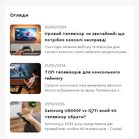
Огляди
20/04/2026
Ігровий телевізор чи звичайний: що
потрібно консолі насправді
Сьогодні питання вибору телевізора для
ігрової консолі стало набагато актуальнішим,
ніж кілька років тому. Сучасні консолі від Sony
та Microsoft вже вміють працювати з 4K, 120
21/05/2026
Гц, VRR та ALLM, а виробники телевізорів
активно просувають це як аргумент для
ТОП телевізорів для консольного
покупки. На цьому тлі легко вирішити, що без
геймінгу
Сучасні консольні ігри вимагають високої
якості зображення та звуку. Телевізори з
роздільною здатністю 4K (3840×2160)
передають чіткі деталі, а підтримка технології
27/10/2025
HDR робить кольори насиченішими і
яскравішими. Висока частота оновлення
Samsung U8000F vs Q7F: який 4K
кадрів забезпечує плавну картинку без
телевізор обрати?
розмиття в динамічних сце
Samsung у 2025 році представила дві
привабливі лінійки 4K-телевізорів – Crystal
UHD U8000F та QLED Q7F. Вони доступні з
різними діагоналями, що підходить як для