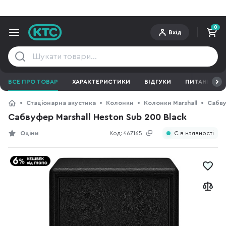
0
Вхід
ВСЕ ПРО ТОВАР
ХАРАКТЕРИСТИКИ
ВІДГУКИ
ПИТАННЯ ТА 
Стаціонарна акустика
Колонки
Колонки Marshall
Сабву
Сабвуфер Marshall Heston Sub 200 Black
Оціни
Код:
467165
Є в наявності