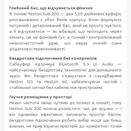
Глибокий бас, що відчувається фізично
В основі Heston Sub 200 — два 5,25-дюймових вуфери,
розташованих з обох боків корпусу. Вони формують
потужний і деталізований бас, який не просто чується,
а й відчувається — як вібрація, що проходить через
кімнату. Це не фоновий гул, а точний і контрольований
низькочастотний удар, що надає кожній сцені
додаткової переконливості.
Бездротове підключення без компромісів
Сабвуфер підтримує Bluetooth 5.3 LE Audio —
найсучаснішу бездротову технологію для домашнього
аудіо. Він бездротово з'єднується з саундбарами
Heston 120 та Heston 60, забезпечуючи чистий і
стабільний сигнал без кабелів між пристроями.
Гнучке розміщення у просторі
Низькі частоти менш чутливі до позиції в кімнаті, тому
Heston Sub 200 можна розмістити там, де зручно — і
він однаково ефективно заповнить простір басом.
Бездротове підключення робить вибір місця ще більш
вільним, не прив'язуючи пристрій до конкретної точки