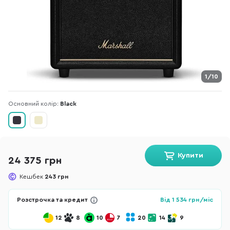
1/10
Основний колір:
Black
Купити
24 375 грн
Кешбек
243 грн
Розстрочка та кредит
Від
1 534
грн/міс
12
8
10
7
20
14
9