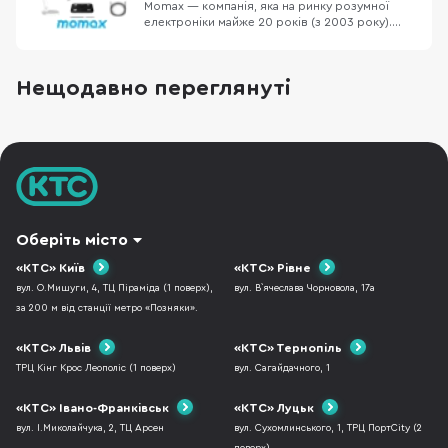
Momax — компанія, яка на ринку розумної
електроніки майже 20 років (з 2003 року).
Назва бренду складається з двох слів Mo —
MObile, max — MAX. Велика частина продуктів
Momax отримали MFi-сертифікацію (Made for
Нещодавно переглянуті
iPhone, iPad, iPod) від Apple. Компанія
пропонує понад 3000 тисячі різноманітних
найменува
Оберіть місто
«КТС» Київ
«КТС» Рівне
вул. О.Мишуги, 4, ТЦ Піраміда (1 поверх),
вул. В`ячеслава Чорновола, 17а
за 200 м від станції метро «Позняки».
«КТС» Львів
«КТС» Тернопіль
ТРЦ Кінг Крос Леополіс (1 поверх)
вул. Сагайдачного, 1
«КТС» Івано-Франківськ
«КТС» Луцьк
вул. І.Миколайчука, 2, ТЦ Арсен
вул. Сухомлинського, 1, ТРЦ ПортCity (2