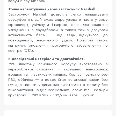
поруч із саундбаром.
Точне налаштування через застосунок Marshall
Застосунок Marshall дозволяє легко налаштувати
сабвуфер під свій смак: відрегулювати частоту зрізу
(кросовер), увімкнути інверсію фази для кращого
узгодження з саундбаром, а також точно дозувати
інтенсивність баса — від ледь відчутного до
повноцінного, насиченого удару. Пристрій також
підтримує оновлення програмного забезпечення по
повітрю (OTA).
Відповідальні матеріали та довговічність
79% пластику основного корпусу виготовлено з
переробленої сировини — колишньої електроніки,
іграшок та пластикових пляшок. Корпус повністю без
ПВХ, оббивка — з водостійкої веганської шкіри без
DMFa, а магніти в динаміках виготовлені з фериту без
використання рідкісноземельних елементів. Розміри
пристрою — 282 × 282 × 302,5 мм, вага — 7,62 кг.