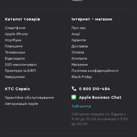
поверх)
Каталог товарів
Інтернет - магазин
Смартфони
Про нас
Apple iPhone
Акції
Ноутбуки
Гарантія
Планшети
Доставка
Телевізори
Оплата
Відеокарти
Контакти
SSD-накопичувачі
Магазини
Принтери та БФП
Політика конфіденційності
Навушники
Black Friday
КТС Сервіс
0 800 210-484
Apple Business Chat
Гарантійне обслуговування
Авторизація Apple
Call-центр
Call-центр працює по буднях з
9:00 до 20:00 та у вихідні з 9:00
до 20:00