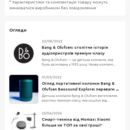
* Характеристики та комплектація товару можуть
змінюватися виробником без повідомлення
Огляди
20/08/2022
Bang & Olufsen: столітня історія
аудіопристроїв преміум-класу
Bang & Olufsen — це датська компанія, яка
була заснована у 1925 році. Назва компанії
сформувалася з прізвищ двох засновників,
якими стали Пітер Банг та Свен Олуфсен. Від
01/09/2022
початку Пітер Банг був сконцентрований та
технологіях, а Свен Олуфсен працював над
Огляд портативної колонки Bang &
тим, щоб розвивати бізнесову частину. Сп
Olufsen Beosound Explore: переваги та
недоліки
Датська компанія Bang & Olufsen виготовляє
акустику преміум класу, яка коштує від
десятків до сотень тисяч доларів. Bang &
Olufsen — це про 100-річну історію і увагу до
23/06/2022
найменших деталей. Увага до дрібниць в
супер дорогому сегменті зрозуміла, але як
Смарт-техніка від Momax: Xiaomi
щодо більш доступних колонок від цього бре
більше не ТОП за свої гроші?