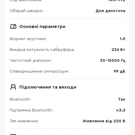
Код виробника:
1007992
Обирай швидко:
Для десктопа
Основні параметри
Формат акустики:
1.0
Вихідна потужність сабвуфера:
236 Вт
Частотний діапазон:
30-15000 Гц
Співвідношення сигнал/шум:
99 дБ
Підключення та виходи
Bluetooth:
Так
Підтримка Bluetooth:
v.5.3
Тип живлення:
Живлення від 220 В