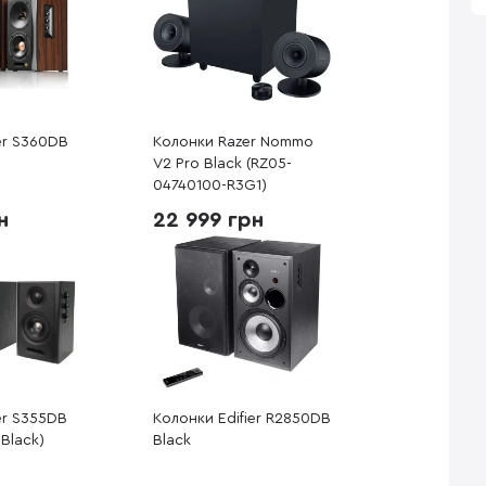
er S360DB
Колонки Razer Nommo
V2 Pro Black (RZ05-
04740100-R3G1)
н
22 999 грн
er S355DB
Колонки Edifier R2850DB
Black)
Black