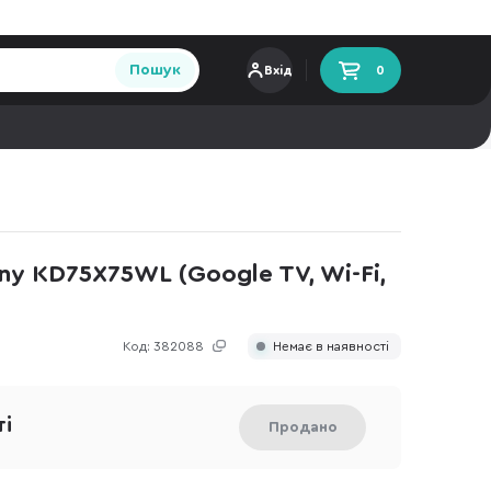
Пошук
Вхід
0
ny KD75X75WL (Google TV, Wi-Fi,
Код:
382088
Немає в наявності
ті
Продано