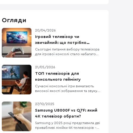
Огляди
20/04/2026
Ігровий телевізор чи
звичайний: що потрібно
консолі насправді
Сьогодні питання вибору телевізора
для ігрової консолі стало набагато
актуальнішим, ніж кілька років тому.
Сучасні консолі від Sony та Microsoft
21/05/2026
вже вміють працювати з 4K, 120 Гц, VRR
та ALLM, а виробники телевізорів
ТОП телевізорів для
активно просувають це як аргумент
консольного геймінгу
для покупки. На цьому тлі легко
Сучасні консольні ігри вимагають
вирішити, що без
високої якості зображення та звуку.
Телевізори з роздільною здатністю 4K
(3840×2160) передають чіткі деталі, а
27/10/2025
підтримка технології HDR робить
кольори насиченішими і яскравішими.
Samsung U8000F vs Q7F: який
Висока частота оновлення кадрів
4K телевізор обрати?
забезпечує плавну картинку без
Samsung у 2025 році представила дві
розмиття в динамічних сце
привабливі лінійки 4K-телевізорів –
Crystal UHD U8000F та QLED Q7F. Вони