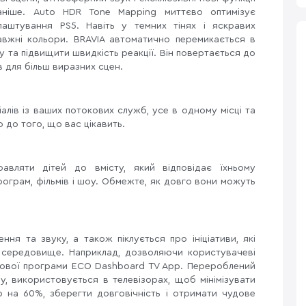
аніше. Auto HDR Tone Mapping миттєво оптимізує
аштування PS5. Навіть у темних тінях і яскравих
равжні кольори. BRAVIA автоматично перемикається в
у та підвищити швидкість реакції. Він повертається до
в для більш виразних сцен.
алів із ваших потокових служб, усе в одному місці та
 до того, що вас цікавить.
авляти дітей до вмісту, який відповідає їхньому
програм, фільмів і шоу. Обмежте, як довго вони можуть
ня та звуку, а також піклується про ініціативи, які
 середовище. Наприклад, дозволяючи користувачеві
нової програми ECO Dashboard TV App. Перероблений
, використовується в телевізорах, щоб мінімізувати
 на 60%, зберегти довговічність і отримати чудове