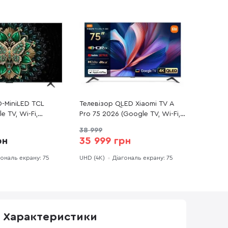
D-MiniLED TCL
Телевізор QLED Xiaomi TV A
e TV, Wi-Fi,
Pro 75 2026 (Google TV, Wi-Fi,
3840x2160)
38 999
рн
35 999 грн
гональ екрану: 75
UHD (4K)
Діагональ екрану: 75
Характеристики