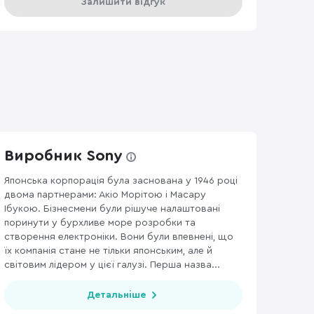
Залишити відгук
Виробник Sony
Японська корпорація була заснована у 1946 році
двома партнерами: Акіо Морітою і Масару
232
WI-FI РОУТЕРИ
169
АКСЕСУАРИ ДЛЯ МОНІТОРІВ ТА ВІДЕО
Ібукою. Бізнесмени були рішуче налаштовані
поринути у бурхливе море розробки та
створення електроніки. Вони були впевнені, що
їх компанія стане не тільки японським, але й
світовим лідером у цієї галузі. Перша назва...
Детальніше