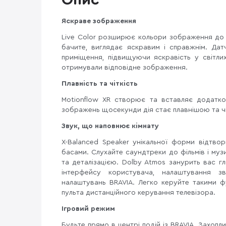
Опис
Яскраве зображення
Live Color розширює кольори зображення до 
бачите, виглядає яскравим і справжнім. Дат
приміщення, підвищуючи яскравість у світли
отримували відповідне зображення.
Плавність та чіткість
Motionflow XR створює та вставляє додатков
зображень щосекунди дія стає плавнішою та ч
Звук, що наповнює кімнату
X-Balanced Speaker унікальної форми відтво
басами. Слухайте саундтреки до фільмів і муз
та деталізацією. Dolby Atmos занурить вас 
інтерфейсу користувача, налаштування 
налаштувань BRAVIA. Легко керуйте такими ф
пульта дистанційного керування телевізора.
Ігровий режим
Будьте прямо в центрі подій із BRAVIA. Захопли