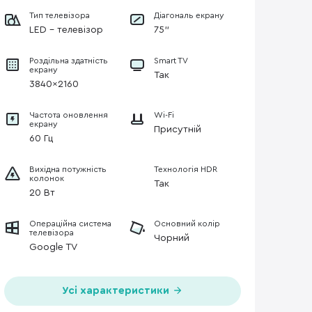
Тип телевізора
Діагональ екрану
LED - телевізор
75"
Роздільна здатність
Smart TV
екрану
Так
3840×2160
Частота оновлення
Wi-Fi
екрану
Присутній
60 Гц
Вихідна потужність
Технологія HDR
колонок
Так
20 Вт
Операційна система
Основний колір
телевізора
Чорний
Google TV
Усі характеристики