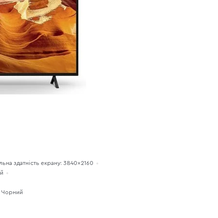
льна здатність екрану: 3840×2160
ій
: Чорний