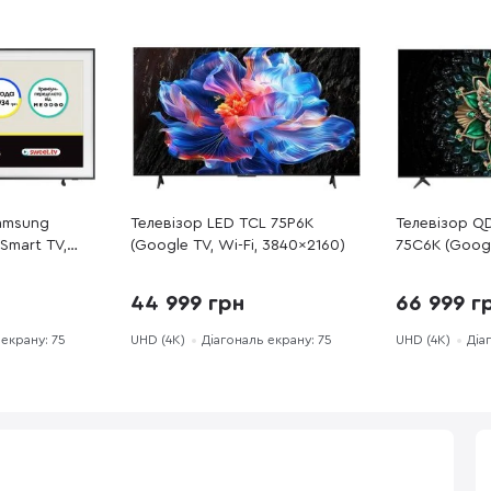
amsung
Телевізор LED TCL 75P6K
Телевізор Q
Smart TV,
(Google TV, Wi-Fi, 3840x2160)
75C6K (Googl
3840x2160)
44 999 грн
66 999 г
 екрану: 75
UHD (4K)
Діагональ екрану: 75
UHD (4K)
Діа