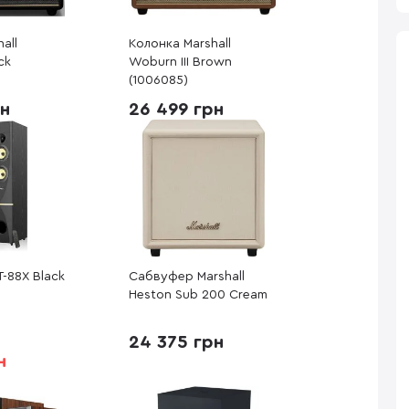
all
Колонка Marshall
ck
Woburn III Brown
(1006085)
рн
26 499 грн
T-88X Black
Сабвуфер Marshall
Heston Sub 200 Cream
24 375 грн
н