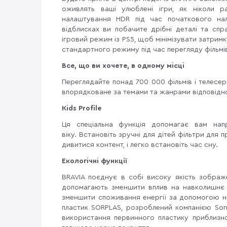
оживлять ваші улюблені ігри, як ніколи р
налаштування HDR під час початкового нал
відблисках ви побачите дрібні деталі та сп
ігровий режим із PS5, щоб мінімізувати затримк
стандартного режиму під час перегляду фільмі
Все, що ви хочете, в одному місці
Переглядайте понад 700 000 фільмів і телесері
впорядковане за темами та жанрами відповідно
Kids Profile
Ця спеціальна функція допомагає вам напр
віку. Встановіть зручні для дітей фільтри для 
дивитися контент, і легко встановіть час сну.
Екологічні функції
BRAVIA поєднує в собі високу якість зображен
допомагають зменшити вплив на навколишнє
зменшити споживання енергії за допомогою 
пластик SORPLAS, розроблений компанією Sony
використання первинного пластику приблизно