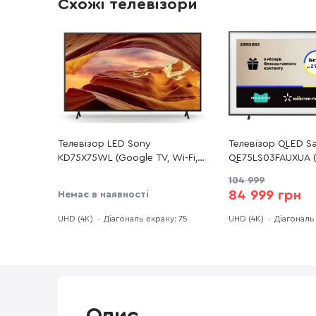
Схожі телевізори
Телевізор LED Sony
Телевізор QLED S
KD75X75WL (Google TV, Wi-Fi,
QE75LS03FAUXUA (
3840x2160)
Wi-Fi, 3840x2160)
104 999
84 999 грн
Немає в наявності
UHD (4K)
Діагональ екрану: 75
UHD (4K)
Діагональ