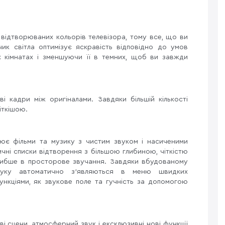
відтворюваних кольорів телевізора, тому все, що ви
чик світла оптимізує яскравість відповідно до умов
х кімнатах і зменшуючи її в темних, щоб ви завжди
і кадри між оригіналами. Завдяки більшій кількості
іткішою.
рює фільми та музику з чистим звуком і насиченими
ичні списки відтворення з більшою глибиною, чіткістю
глибше в просторове звучання. Завдяки вбудованому
звуку автоматично з’являються в меню швидких
ункціями, як звукове поле та гучність за допомогою
ві сцени, атмосферний звук і ексклюзивні нові функції