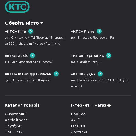
Оберіть місто
«КТС» Київ
«КТС» Рівне
вул. О.Мишуги, 4, ТЦ Піраміда (1 поверх),
вул. В`ячеслава Чорновола, 17а
за 200 м від станції метро «Позняки».
«КТС» Львів
«КТС» Тернопіль
ТРЦ Кінг Крос Леополіс (1 поверх)
вул. Сагайдачного, 1
«КТС» Івано-Франківськ
«КТС» Луцьк
вул. І.Миколайчука, 2, ТЦ Арсен
вул. Сухомлинського, 1, ТРЦ ПортCity (2
поверх)
Каталог товарів
Інтернет - магазин
Смартфони
Про нас
Apple iPhone
Акції
Ноутбуки
Гарантія
Планшети
Доставка