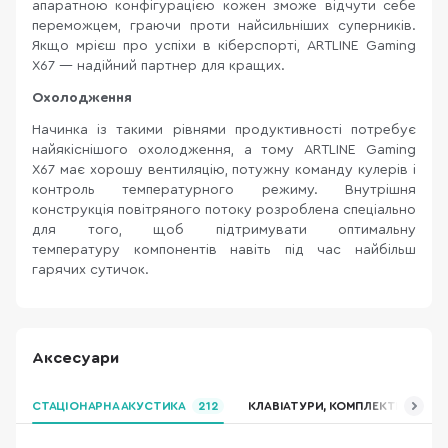
апаратною конфігурацією кожен зможе відчути себе
переможцем, граючи проти найсильніших суперників.
Якщо мрієш про успіхи в кіберспорті, ARTLINE Gaming
X67 —
надійний партнер для кращих.
Охолодження
Начинка із такими рівнями продуктивності потребує
найякіснішого охолодження, а тому ARTLINE Gaming
X67
має хорошу вентиляцію, потужну команду кулерів і
контроль температурного режиму. Внутрішня
конструкція повітряного потоку розроблена спеціально
для того, щоб підтримувати оптимальну
температуру компонентів навіть під час найбільш
гарячих сутичок.
Аксесуари
СТАЦІОНАРНА АКУСТИКА
212
КЛАВІАТУРИ, КОМПЛЕКТИ
МИ