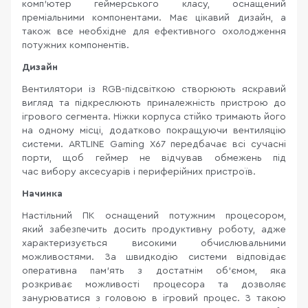
комп'ютер геймерського класу, оснащений
преміальними компонентами. Має цікавий дизайн, а
також все необхідне для ефективного охолодження
потужних компонентів.
Дизайн
Вентилятори із RGB-підсвіткою створюють яскравий
вигляд та підкреслюють приналежність пристрою до
ігрового сегмента. Ніжки корпуса стійко тримають його
на одному місці, додатково покращуючи вентиляцію
системи. ARTLINE Gaming X67
передбачає всі сучасні
порти, щоб геймер не відчував обмежень під
час вибору аксесуарів і периферійних пристроїв.
Начинка
Настільний ПК оснащений потужним процесором,
який забезпечить досить продуктивну роботу, адже
характеризується високими обчислювальними
можливостями. За швидкодію системи відповідає
оперативна пам'ять з достатнім об'ємом, яка
розкриває можливості процесора та дозволяє
занурюватися з головою в ігровий процес. З такою