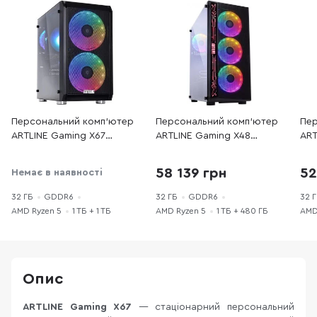
Персональний комп'ютер
Персональний комп'ютер
Пер
ARTLINE Gaming X67
ARTLINE Gaming X48
ART
(X67v31Win) - AMD Ryzen 5
(X48v42Win) - AMD Ryzen 5
(X4
7600X / 32 ГБ DDR5 / PCI-
5600X / 32 ГБ DDR4 /
560
58 139 грн
52
Немає в наявності
E SSD 1 ТБ + 1 ТБ / Nvidia /
HDD + SSD 1 ТБ + 480 ГБ /
HDD
GeForce RTX 4060 Ti, 8 ГБ
AMD / Radeon RX 6600, 8
AMD
32 ГБ
GDDR6
32 ГБ
GDDR6
32 
/ AMD B650 / 700 Вт
ГБ / 600 Вт
ГБ 
AMD Ryzen 5
1 ТБ + 1 ТБ
AMD Ryzen 5
1 ТБ + 480 ГБ
AMD
Опис
ARTLINE Gaming X67
— стаціонарний персональний