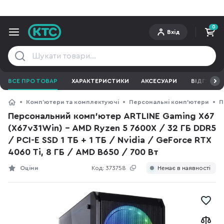
0
Вхід
ВСЕ ПРО ТОВАР
ХАРАКТЕРИСТИКИ
АКСЕСУАРИ
ВІДГУКИ
Компʼютери та комплектуючі
Персональні комп'ютери
П
Персональний комп'ютер ARTLINE Gaming X67
(X67v31Win) - AMD Ryzen 5 7600X / 32 ГБ DDR5
/ PCI-E SSD 1 ТБ + 1 ТБ / Nvidia / GeForce RTX
4060 Ti, 8 ГБ / AMD B650 / 700 Вт
Оціни
Код:
373758
Немає в наявності