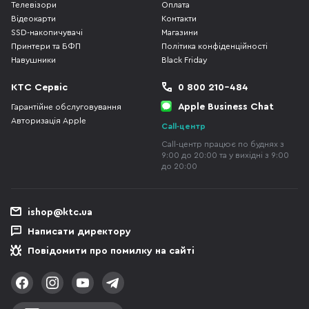
Телевізори
Оплата
Відеокарти
Контакти
SSD-накопичувачі
Магазини
Принтери та БФП
Політика конфіденційності
Навушники
Black Friday
КТС Сервіс
0 800 210-484
Apple Business Chat
Гарантійне обслуговування
Авторизація Apple
Call-центр
Call-центр працює по буднях з
9:00 до 20:00 та у вихідні з 9:00
до 20:00
ishop@ktc.ua
Написати директору
Повідомити про помилку на сайті