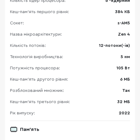
Кількість ядер процесора:
6 -ядерний
Кеш-пам’ять першого рівня:
384 КБ
Сокет:
s-AM5
Назва мікроархітектури:
Zen 4
Кількість потоків:
12-потоки(-ів)
Технологія виробництва:
5 нм
Потужність процесора:
105 Вт
Кеш-пам’ять другого рівня:
6 МБ
Розблокований множник:
Так
Кеш-пам’ять третього рівня:
32 МБ
Рік випуску:
2022
Пам'ять