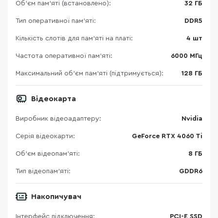
Об’єм пам’яті (встановлено):
32 ГБ
Тип оперативної пам’яті:
DDR5
Кількість слотів для пам'яті на платі:
4 шт
Частота оперативної пам'яті:
6000 МГц
Максимальний об’єм пам’яті (підтримується):
128 ГБ
Відеокарта
Виробник відеоадаптеру:
Nvidia
Серія відеокарти:
GeForce RTX 4060 Ti
Об’єм відеопам’яті:
8 ГБ
Тип відеопам’яті:
GDDR6
Накопичувач
Інтерфейс підключення:
PCI-E SSD