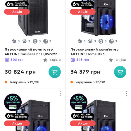
Акція
Акція
3
3
3
3
3
3
3
3
Персональний комп'ютер
Персональний комп'ютер
ARTLINE Business B57 (B57v27) -
ARTLINE Home H53
Intel Core i5 i5-12400 / 16 ГБ
(H53v29Win) - Intel Core i3 i3-
308
грн
Оціни
343
грн
Оціни
DDR4 / PCI-E SSD 480 ГБ / Intel
12100F / 16 ГБ DDR4 / PCI-E
/ Intel UHD Graphics 730, UMA /
SSD 480 ГБ / Nvidia / GeForce
30 824 грн
34 379 грн
Intel B660 / 550 Вт
GT 1030, 2 ГБ / Intel H610 /
500 Вт
Відправимо 12/08
Відправимо 12/08
Акція
Акція