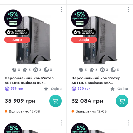
Акція
Акція
3
3
3
3
3
3
3
3
Персональний комп'ютер
Персональний комп'ютер
ARTLINE Business B27
ARTLINE Business B27
(B27v62Win) - Intel Core i3 i3-
(B27v61Win) - Intel Core i3 i3-
359
грн
Оціни
320
грн
Оціни
12100 / 16 ГБ DDR4 / HDD + SSD
12100 / 16 ГБ DDR4 / SATA 3
1 ТБ + 240 ГБ / Intel / Intel UHD
SSD 480 ГБ / Intel / Intel UHD
35 909 грн
32 084 грн
Graphics 730, UMA / Intel H610
Graphics 730, UMA / Intel H610
Відправимо 12/08
Відправимо 12/08