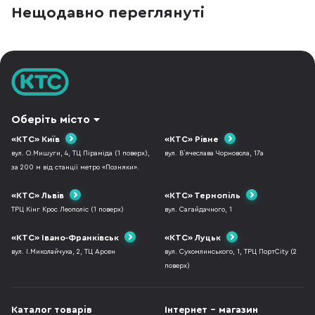
комп'ютера. Також порадимо для них
Павука, який рані
Нещодавно переглянуті
материнські плати, оперативну пам'ять і
консолі PlayStation
блоки живлення. Отож, п'ять
на ПК. Друга — це н
конфігурацій ПК від мінімальної для
найпопулярнішого
кіберспорту до ультимат
симулятора ві
Оберіть місто
«КТС» Київ
«КТС» Рівне
вул. О.Мишуги, 4, ТЦ Піраміда (1 поверх),
вул. В`ячеслава Чорновола, 17а
за 200 м від станції метро «Позняки».
«КТС» Львів
«КТС» Тернопіль
ТРЦ Кінг Крос Леополіс (1 поверх)
вул. Сагайдачного, 1
«КТС» Івано-Франківськ
«КТС» Луцьк
вул. І.Миколайчука, 2, ТЦ Арсен
вул. Сухомлинського, 1, ТРЦ ПортCity (2
поверх)
Каталог товарів
Інтернет - магазин