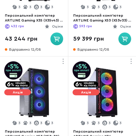
3
3
3
3
3
3
3
3
Персональний комп'ютер
Персональний комп'ютер
ARTLINE Gaming X35 (X35v43) -
ARTLINE Gaming X53 (X53v33) -
Intel Core i5 i5-12400F / 16 ГБ
Intel Core i5 i5-12400F / 32 ГБ
432
грн
Оціни
593
грн
Оціни
DDR4 / PCI-E SSD 480 ГБ /
DDR4 / HDD + SSD 2 ТБ + 480
Nvidia / GeForce RTX 3050, 8
ГБ / Nvidia / GeForce RTX
43 244 грн
59 399 грн
ГБ / Intel H610 / 600 Вт
3050, 8 ГБ / Intel B660 / 650 Вт
Відправимо 12/08
Відправимо 12/08
Акція
Акція
3
3
3
3
3
3
3
3
Персональний комп'ютер
Персональний комп'ютер