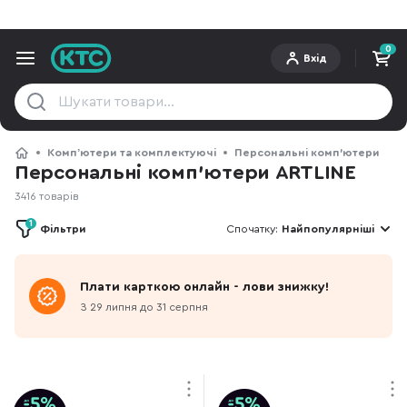
0
Вхід
Компʼютери та комплектуючі
Персональні комп'ютери
Персональні комп'ютери ARTLINE
3416 товарів
1
Фільтри
Спочатку:
Найпопулярніші
Плати карткою онлайн - лови знижку!
З 29 липня до 31 серпня