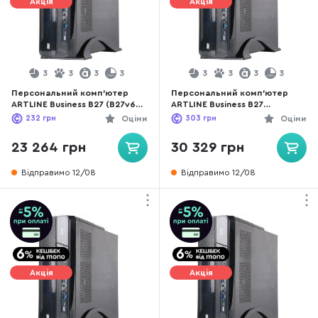
Акція
Акція
3
3
3
3
3
3
3
3
Персональний комп'ютер
Персональний комп'ютер
ARTLINE Business B27 (B27v60)
ARTLINE Business B27
- Intel Core i3 i3-12100 / 16 ГБ
(B27v60Win) - Intel Core i3 i3-
232
грн
Оціни
303
грн
Оціни
DDR4 / SATA 3 SSD 240 ГБ /
12100 / 16 ГБ DDR4 / SATA 3
Intel / Intel UHD Graphics 730,
SSD 240 ГБ / Intel / Intel UHD
23 264 грн
30 329 грн
UMA / Intel H610
Graphics 730, UMA / Intel H610
Відправимо 12/08
Відправимо 12/08
Акція
Акція