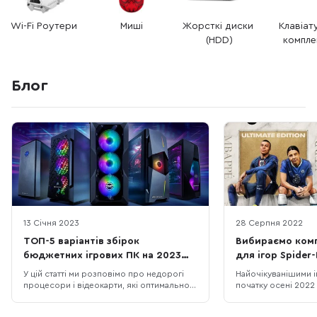
Wi-Fi Роутери
Миші
Жорсткі диски 
Клавіату
(HDD)
компле
Блог
13 Січня 2023
28 Серпня 2022
ТОП-5 варіантів збірок
Вибираємо комп
бюджетних ігрових ПК на 2023
для ігор Spider-
рік
У цій статті ми розповімо про недорогі
Найочікуванішими іг
процесори і відеокарти, які оптимально
початку осені 2022
підходять один одному і стануть
стали Marvel's Spide
основою для збірки ігрового
23. Перша — це ек