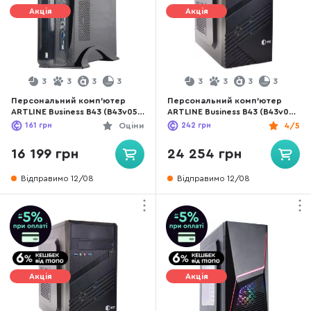
Акція
Акція
3
3
3
3
3
3
3
3
Персональний комп'ютер
Персональний комп'ютер
ARTLINE Business B43 (B43v05)
ARTLINE Business B43 (B43v08)
- AMD Ryzen 3 / 8 ГБ DDR4 /
- AMD Ryzen 3 Pro 4350G / 16
161
грн
Оціни
242
грн
4/5
SATA 3 SSD 240 ГБ / AMD /
ГБ DDR4 / HDD + SSD 1 ТБ +
Radeon Graphics, UMA / 400 Вт
240 ГБ / AMD / Radeon
16 199 грн
24 254 грн
Graphics, UMA / 400 Вт
Відправимо 12/08
Відправимо 12/08
Акція
Акція