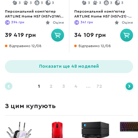
3
3
3
3
3
3
3
3
Персональний комп'ютер
Персональний комп'ютер
ARTLINE Home H57 (H57v21Win)
ARTLINE Home H57 (H57v21) -
- Intel Core i5 i5-12400F / 16 ГБ
Intel Core i5 i5-12400F / 16 ГБ
394
грн
Оціни
341
грн
Оціни
DDR4 / HDD + SSD 1 ТБ + 240
DDR4 / HDD + SSD 1 ТБ + 240
ГБ / Nvidia / GeForce GT 1030,
ГБ / Nvidia / GeForce GT 1030,
39 419 грн
34 109 грн
2 ГБ / Intel H610 / 500 Вт
2 ГБ / Intel H610 / 500 Вт
Відправимо 12/08
Відправимо 12/08
Показати ще 48 моделей
1
2
3
4
...
72
З цим купують