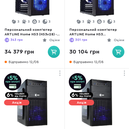
3
3
3
3
3
3
3
3
Персональний комп'ютер
Персональний комп'ютер
ARTLINE Home H53 (H53v28) -
ARTLINE Home H53
Intel Core i3 i3-12100F / 16 ГБ
(H53v26Win) - Intel Core i3 i3-
343
грн
Оціни
301
грн
Оціни
DDR4 / HDD + SSD 1 ТБ + 480
12100F / 8 ГБ DDR4 / PCI-E SSD
ГБ / Nvidia / GeForce GT 1030,
480 ГБ / Nvidia / GeForce GT
34 379 грн
30 104 грн
2 ГБ / Intel H610 / 500 Вт
1030, 2 ГБ / Intel H610 / 500 Вт
Відправимо 12/08
Відправимо 12/08
Акція
Акція