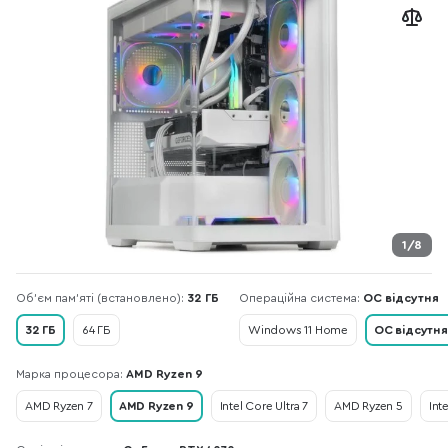
1/8
Об’єм пам’яті (встановлено):
32 ГБ
Операційна система:
ОС відсутня
32 ГБ
64 ГБ
Windows 11 Home
ОС відсутня
Марка процесора:
AMD Ryzen 9
AMD Ryzen 7
AMD Ryzen 9
Intel Core Ultra 7
AMD Ryzen 5
Int