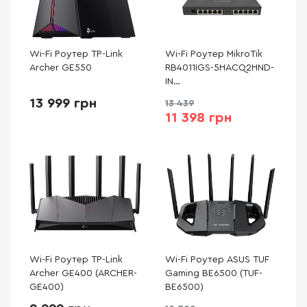
Wi-Fi Роутер TP-Link
Wi-Fi Роутер MikroTik
Archer GE550
RB4011IGS-5HACQ2HND-
IN
(RB4011IGS+5HACQ2HND-
13 999 грн
13 439
IN)
11 398 грн
Wi-Fi Роутер TP-Link
Wi-Fi Роутер ASUS TUF
Archer GE400 (ARCHER-
Gaming BE6500 (TUF-
GE400)
BE6500)