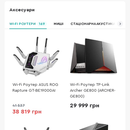
Аксесуари
WI-FI РОУТЕРИ
169
МИШІ
СТАЦІОНАРНА АКУСТИКА
ЖОР
Wi-Fi Роутер ASUS ROG
Wi-Fi Роутер TP-Link
Rapture GT-BE19000AI
Archer GE800 (ARCHER-
GE800)
29 999 грн
41 537
38 819 грн