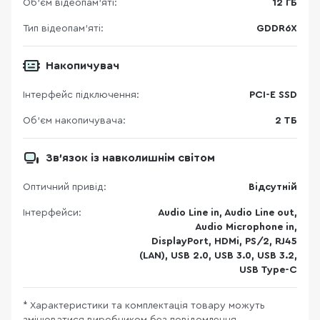
Об’єм відеопам’яті:
12 ГБ
Тип відеопам’яті:
GDDR6X
Накопичувач
Інтерфейс підключення:
PCI-E SSD
Об'єм накопичувача:
2 ТБ
Зв'язок із навколишнім світом
Оптичний привід:
Відсутній
Інтерфейси:
Audio Line in, Audio Line out,
Audio Microphone in,
DisplayPort, HDMi, PS/2, RJ45
(LAN), USB 2.0, USB 3.0, USB 3.2,
USB Type-C
* Характеристики та комплектація товару можуть