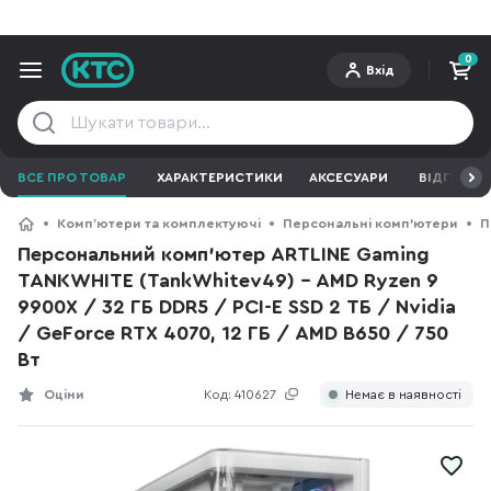
0
Вхід
ВСЕ ПРО ТОВАР
ХАРАКТЕРИСТИКИ
АКСЕСУАРИ
ВІДГУКИ
Компʼютери та комплектуючі
Персональні комп'ютери
П
Персональний комп'ютер ARTLINE Gaming
TANKWHITE (TankWhitev49) - AMD Ryzen 9
9900X / 32 ГБ DDR5 / PCI-E SSD 2 ТБ / Nvidia
/ GeForce RTX 4070, 12 ГБ / AMD B650 / 750
Вт
Оціни
Код:
410627
Немає в наявності