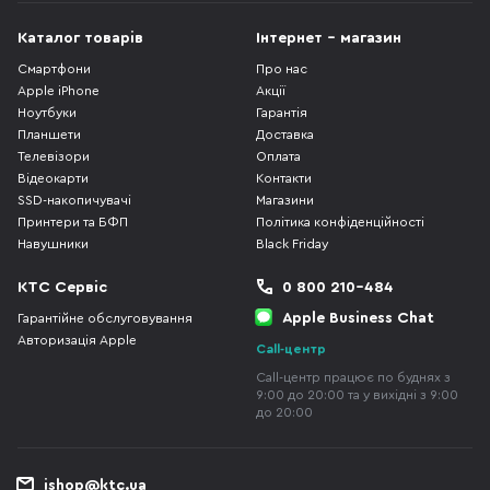
Каталог товарів
Інтернет - магазин
Смартфони
Про нас
Apple iPhone
Акції
Ноутбуки
Гарантія
Планшети
Доставка
Телевізори
Оплата
Відеокарти
Контакти
SSD-накопичувачі
Магазини
Принтери та БФП
Політика конфіденційності
Навушники
Black Friday
КТС Сервіс
0 800 210-484
Apple Business Chat
Гарантійне обслуговування
Авторизація Apple
Call-центр
Call-центр працює по буднях з
9:00 до 20:00 та у вихідні з 9:00
до 20:00
ishop@ktc.ua