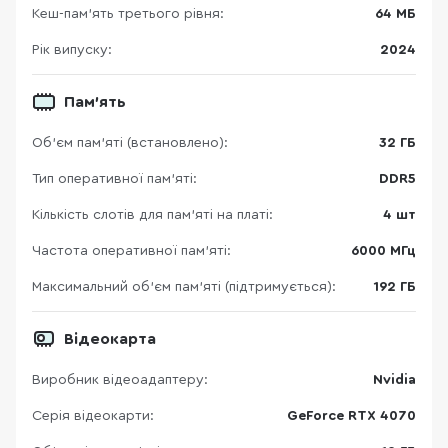
Кеш-пам’ять третього рівня:
64 МБ
Рік випуску:
2024
Пам'ять
Об’єм пам’яті (встановлено):
32 ГБ
Тип оперативної пам’яті:
DDR5
Кількість слотів для пам'яті на платі:
4 шт
Частота оперативної пам'яті:
6000 МГц
Максимальний об’єм пам’яті (підтримується):
192 ГБ
Відеокарта
Виробник відеоадаптеру:
Nvidia
Серія відеокарти:
GeForce RTX 4070