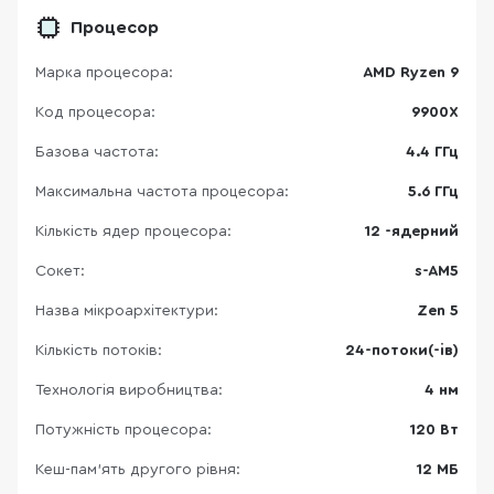
Процесор
Марка процесора:
AMD Ryzen 9
Код процесора:
9900X
Базова частота:
4.4 ГГц
Максимальна частота процесора:
5.6 ГГц
Кількість ядер процесора:
12 -ядерний
Сокет:
s-AM5
Назва мікроархітектури:
Zen 5
Кількість потоків:
24-потоки(-ів)
Технологія виробництва:
4 нм
Потужність процесора:
120 Вт
Кеш-пам’ять другого рівня:
12 МБ