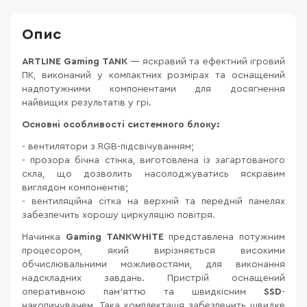
Опис
ARTLINE Gaming TANK
— яскравий та ефектний ігровий
ПК, виконаний у компактних розмірах та оснащений
надпотужними компонентами для досягнення
найвищих результатів у грі.
Основні особливості системного блоку:
- вентилятори з RGB-підсвічуванням;
- прозора бічна стінка, виготовлена із загартованого
скла, що дозволить насолоджуватись яскравим
виглядом компонентів;
- вентиляційна сітка на верхній та передній панелях
забезпечить хорошу циркуляцію повітря.
Начинка
Gaming TANKWHITE
представлена потужним
процесором, який вирізняється високими
обчислювальними можливостями, для виконання
надскладних завдань. Пристрій оснащений
оперативною пам'яттю та швидкісним
SSD
-
накопичувачем. Така комплектація забезпечить швидке