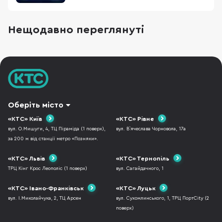
підходять один одному і стануть основою для
збірки ігрового комп'ютера. Також порадимо
для них материнські плати, оперативну
Нещодавно переглянуті
пам'ять і блоки живлення. Отож, п'ять
конфігурацій ПК від мінімальної для
кіберспорту до ультимат
Оберіть місто
«КТС» Київ
«КТС» Рівне
вул. О.Мишуги, 4, ТЦ Піраміда (1 поверх),
вул. В`ячеслава Чорновола, 17а
за 200 м від станції метро «Позняки».
«КТС» Львів
«КТС» Тернопіль
ТРЦ Кінг Крос Леополіс (1 поверх)
вул. Сагайдачного, 1
«КТС» Івано-Франківськ
«КТС» Луцьк
вул. І.Миколайчука, 2, ТЦ Арсен
вул. Сухомлинського, 1, ТРЦ ПортCity (2
поверх)