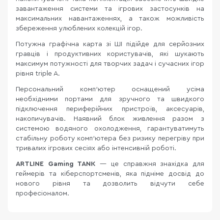
завантаження системи та ігрових застосунків на
максимальних навантаженнях, а також можливість
збереження улюблених колекцій ігор.
Потужна графічна карта зі ШІ підійде для серйозних
гравців і продуктивних користувачів, які шукають
максимум потужності для творчих задач і сучасних ігор
рівня triple A.
Персональний комп'ютер оснащений усіма
необхідними портами для зручного та швидкого
підключення периферійних пристроїв, аксесуарів,
накопичувачів. Наявний блок живлення разом з
системою водяного охолодження, гарантуватимуть
стабільну роботу комп’ютера без ризику перегріву при
тривалих ігрових сесіях або інтенсивній роботі.
ARTLINE
Gaming TANK
— це справжня знахідка для
геймерів та кіберспортсменів, яка підніме досвід до
нового рівня та дозволить відчути себе
професіоналом.