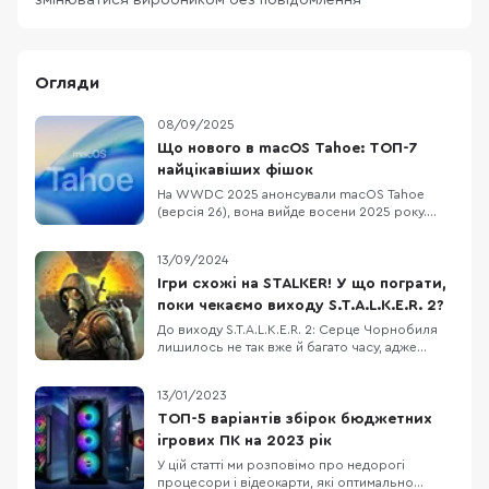
змінюватися виробником без повідомлення
Огляди
08/09/2025
Що нового в macOS Tahoe: ТОП-7
найцікавіших фішок
На WWDC 2025 анонсували macOS Tahoe
(версія 26), вона вийде восени 2025 року.
Новинка отримала назву Tahoe на честь
мальовничого озера Тахо в Каліфорнії.
13/09/2024
Нумерація macOS тепер синхронізована з iOS
та іншими системами Apple, тому “26”. Нижче
Ігри схожі на STALKER! У що пограти,
розглянемо ТОП-7 фішок цієї системи. 1.
поки чекаємо виходу S.T.A.L.K.E.R. 2?
Новий дизайн Liq
До виходу S.T.A.L.K.E.R. 2: Серце Чорнобиля
лишилось не так вже й багато часу, адже
наразі офіційна дата презентації - 20
листопада 2024 року. Це дійсно свято для
13/01/2023
фанатів Зони, батонів та енергетиків!
Нагадаємо, що виходу нової частини STALKER
ТОП-5 варіантів збірок бюджетних
чекали протягом довгих 12 років, бо перша
ігрових ПК на 2023 рік
дата релізу бу
У цій статті ми розповімо про недорогі
процесори і відеокарти, які оптимально