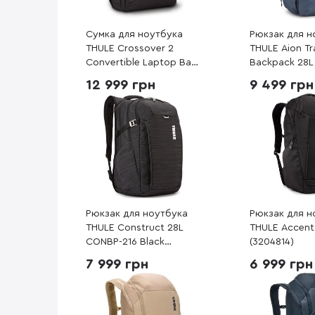
Сумка для ноутбука
Рюкзак для н
THULE Crossover 2
THULE Aion Tr
Convertible Laptop Bag
Backpack 28L
C2CB-116 Black
Dark Slate (3
12 999 грн
9 499 грн
(3205262)
Рюкзак для ноутбука
Рюкзак для н
THULE Construct 28L
THULE Accent
CONBP-216 Black
(3204814)
(3204169)
7 999 грн
6 999 грн