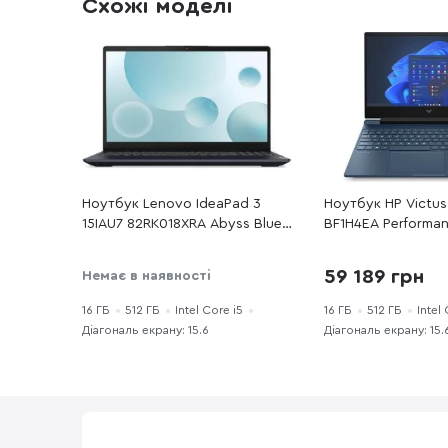
Схожі моделі
Ноутбук Lenovo IdeaPad 3
Ноутбук HP Victus
15IAU7 82RK018XRA Abyss Blue -
BF1H4EA Performan
15.6" IPS 60 Гц / Intel Core i5 /
15.6" IPS 144 Гц / I
i5-1235U / DDR4 16 ГБ / PCI-E
i5-13420H / DDR4 1
59 189 грн
Немає в наявності
SSD 512 ГБ / Intel Iris Xe
SSD 512 ГБ / GeFo
Graphics
16 ГБ
512 ГБ
Intel Core i5
16 ГБ
512 ГБ
Intel
Діагональ екрану: 15.6
Діагональ екрану: 15.