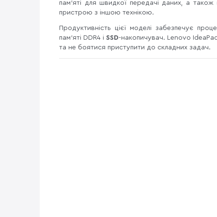
пам'яті для швидкої передачі даних, а також н
пристрою з іншою технікою.
Продуктивність цієї моделі забезпечує про
пам'яті DDR4 і
SSD
-накопичувач. Lenovo IdeaPa
та не боятися приступити до складних задач.