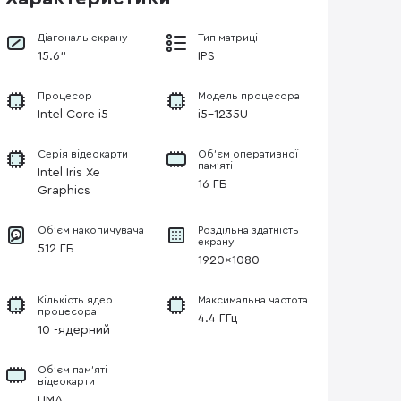
Діагональ екрану
Тип матриці
15.6"
IPS
Процесор
Модель процесора
Intel Core i5
i5-1235U
Серія відеокарти
Об’єм оперативної
пам’яті
Intel Iris Xe
16 ГБ
Graphics
Об'єм накопичувача
Роздільна здатність
екрану
512 ГБ
1920×1080
Кількість ядер
Максимальна частота
процесора
4.4 ГГц
10 -ядерний
Об’єм пам’яті
відеокарти
UMA