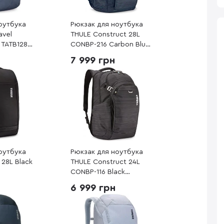
оутбука
Рюкзак для ноутбука
avel
THULE Construct 28L
 TATB128
CONBP-216 Carbon Blue
205018)
(3204170)
7 999 грн
оутбука
Рюкзак для ноутбука
 28L Black
THULE Construct 24L
CONBP-116 Black
(3204167)
6 999 грн