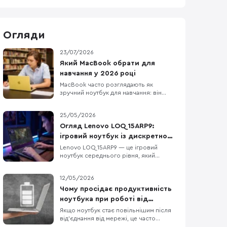
Огляди
23/07/2026
Який MacBook обрати для
навчання у 2026 році
MacBook часто розглядають як
зручний ноутбук для навчання: він
легкий, довго працює без розетки та
добре взаємодіє з iPhone та iPad. Але
25/05/2026
вдалий вибір визначає не логотип на
кришці, а те, чи запускає він усі
Огляд Lenovo LOQ 15ARP9:
потрібні програми і чи вистачить його
ігровий ноутбук із дискретною
ресурсів на кілька років. Для
графікою, DDR5 та екраном 144
Lenovo LOQ 15ARP9 — це ігровий
презентацій, рефератів,
ноутбук середнього рівня, який
Гц
орієнтований на тих, хто шукає баланс
між продуктивністю у грі та
12/05/2026
повсякденною функціональністю.
Модель не намагається бути
Чому просідає продуктивність
надтонкою або ультрапортативною —
ноутбука при роботі від
вона пропонує конкретне поєднання
батареї?
Якщо ноутбук стає повільнішим після
компонентів: процесор AMD Ryzen 5
від’єднання від мережі, це часто
7235HS, диск
нормально, а не ознака поломки. У