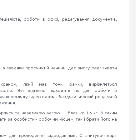
іаліста, роботи в офісі, редагування документів,
 а завдяки просунутій начинці дає змогу реалізувати
екраном, який має тонкі рамки, вирізняється
вістю. Він відмінно підходить як для роботи з
для перегляду відео вдома. Завдяки високій роздільній
раження.
орпусу та невеликою вагою — близько 1.6 кг. З таким
ти за особистим робочим місцем, так і брати його на
м для проведення відеодзвінків. Є зчитувач карт