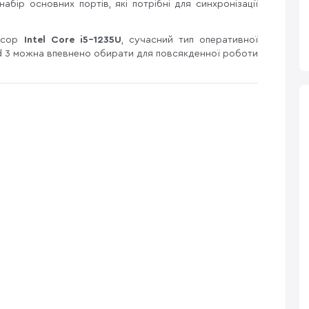
абір основних портів, які потрібні для синхронізації
цесор
Intel Core i5-1235U
, сучасний тип оперативної
d 3
можна впевнено обирати для повсякденної роботи