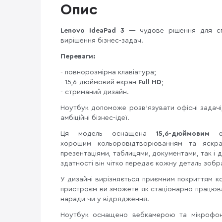
Опис
Lenovo IdeaPad 3
— чудове рішення для спец
вирішення бізнес-задач.
Переваги:
- повнорозмірна клавіатура;
- 15,6-дюймовий екран
Full HD
;
- стриманий дизайн.
Ноутбук допоможе розв'язувати офісні задачі,
амбіційні бізнес-ідеї.
Ця модель оснащена
15,6-дюймовим
хорошим кольоровідтворюванням та яскра
презентаціями, таблицями, документами, так і 
здатності він чітко передає кожну деталь зоб
У дизайні вирізняється приємним покриттям к
пристроєм ви зможете як стаціонарно працюва
наради чи у відрядження.
Ноутбук оснащено вебкамерою та мікрофоно