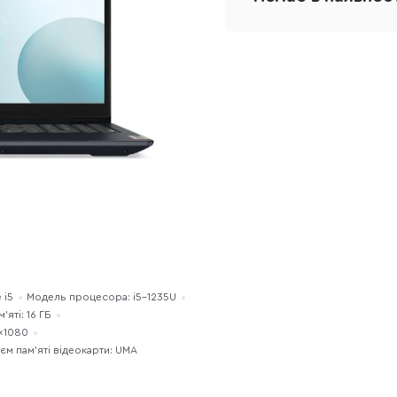
 i5
Модель процесора: i5-1235U
яті: 16 ГБ
0×1080
єм пам’яті відеокарти: UMA