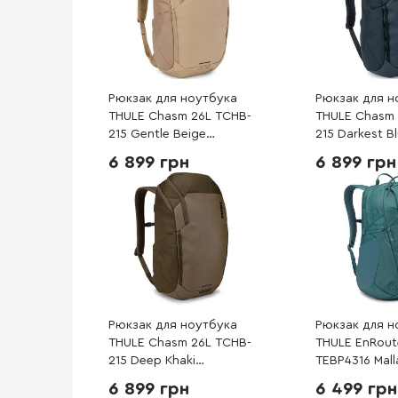
Рюкзак для ноутбука
Рюкзак для н
THULE Chasm 26L TCHB-
THULE Chasm 
215 Gentle Beige
215 Darkest B
(3205449)
(3205583)
6 899 грн
6 899 грн
Рюкзак для ноутбука
Рюкзак для н
THULE Chasm 26L TCHB-
THULE EnRout
215 Deep Khaki
TEBP4316 Mall
(3205223)
(3204847)
6 899 грн
6 499 грн