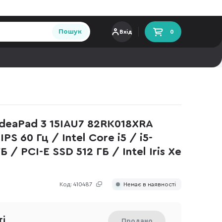
Пошук
Вхід
0
deaPad 3 15IAU7 82RK018XRA
IPS 60 Гц / Intel Core i5 / i5-
 / PCI-E SSD 512 ГБ / Intel Iris Xe
Код:
410487
Немає в наявності
ті
Продано