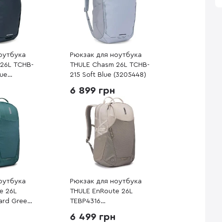
оутбука
Рюкзак для ноутбука
26L TCHB-
THULE Chasm 26L TCHB-
lue
215 Soft Blue (3205448)
6 899 грн
оутбука
Рюкзак для ноутбука
e 26L
THULE EnRoute 26L
ard Green
TEBP4316
Pelican/Vetiver
6 499 грн
(3204848)