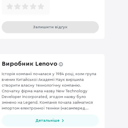
Залишити відгук
Виробник Lenovo
Історія компанії почалася у 1984 році, коли група
вчених Китайської Академії Наук вирішила
АКСЕСУАРИ ДЛЯ МОНІТОРІВ ТА ВІДЕОКАБЕЛІ
233
ДЖОЙСТИКИ, РУЛІ
створити власну технологічну компанію.
Спочатку фірма мала назву New Technology
Developer Incorporated, згодом назву було
змінено на Legend. Компанія почала займатися
імпортом електронної техніки (насамперед...
Детальніше