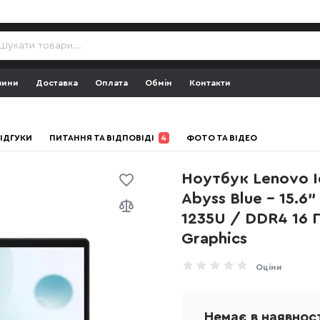
зини
Доставка
Оплата
Обмін
Контакти
ІДГУКИ
ПИТАННЯ ТА ВІДПОВІДІ
4
ФОТО ТА ВІДЕО
Ноутбук Lenovo I
Abyss Blue - 15.6" 
1235U / DDR4 16 ГБ
Graphics
Оціни
Немає в наявнос