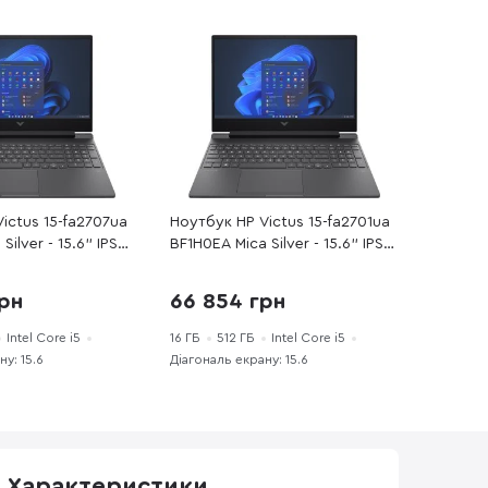
ictus 15-fa2707ua
Ноутбук HP Victus 15-fa2701ua
Silver - 15.6" IPS
BF1H0EA Mica Silver - 15.6" IPS
 Core i5 / i5-
144 Гц / Intel Core i5 / i5-
4 16 ГБ / PCI-E
13420H / DDR4 16 ГБ / PCI-E
рн
66 854 грн
 GeForce RTX 3050
SSD 512 ГБ / GeForce RTX 4050
Intel Core i5
16 ГБ
512 ГБ
Intel Core i5
у: 15.6
Діагональ екрану: 15.6
Характеристики