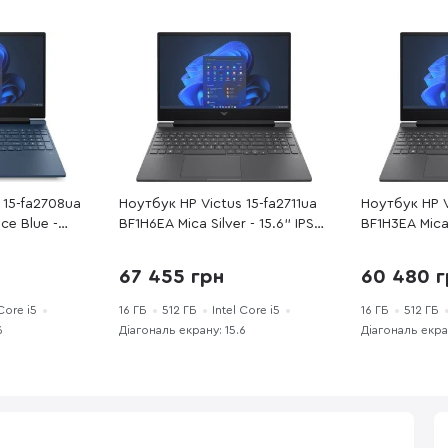
 15-fa2708ua
Ноутбук HP Victus 15-fa2711ua
Ноутбук HP V
ce Blue -
BF1H6EA Mica Silver - 15.6" IPS
BF1H3EA Mica 
ntel Core i5 /
144 Гц / Intel Core i5 / i5-
144 Гц / Intel
6 ГБ / PCI-E
13420H / DDR4 16 ГБ / PCI-E
13420H / DDR
67 455 грн
60 480 г
rce RTX 3050
SSD 512 ГБ / GeForce RTX 4050
SSD 512 ГБ /
 Core i5
16 ГБ
512 ГБ
Intel Core i5
16 ГБ
512 ГБ
6
Діагональ екрану: 15.6
Діагональ екран