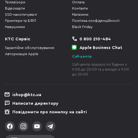
Телевізори
Оплата
Відеокарти
Контакти
SSD-накопичувачі
Магазини
Принтери та БФП
Політика конфіденційності
Навушники
Black Friday
КТС Сервіс
0 800 210-484
Apple Business Chat
Гарантійне обслуговування
Авторизація Apple
Call-центр
Call-центр працює по буднях з
9:00 до 20:00 та у вихідні з 9:00
до 20:00
ishop@ktc.ua
Написати директору
Повідомити про помилку на сайті