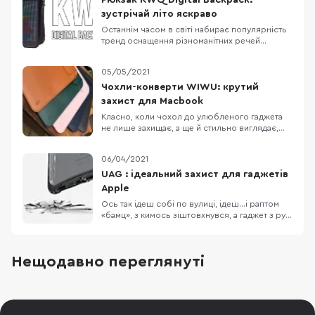
Рюкзак KWQ Digital Backpack:
зустрічай літо яскраво
Останнім часом в світі набирає популярність
тренд оснащення різноманітних речей
екранами. В мережі з'явилися фотографії
брендової сумки Louis Vuitton з вбудованими
05/05/2021
OLED-дисплеями, а на виставці MWC 2019 був
представлений “смартфон” Nubia Alpha, який
Чохли-конверти WIWU: крутий
може одягатися на руку. Із впевненістю можу
захист для Macbook
ска
Класно, коли чохол до улюбленого гаджета
не лише захищає, а ще й стильно виглядає,
правда ж?) Трендові, зручні, з мінімалістичним
дизайном та крутими функціями — це про
06/04/2021
чохли-конверти від бренду WIWU:) Яким
повинен бути чохол для макбуків? В першу
UAG : ідеальний захист для гаджетів
чергу він має забезпечувати надійний захист
Apple
для
Ось так ідеш собі по вулиці, ідеш…і раптом
«бамц», з кимось зіштовхнувся, а гаджет з рук
випав — і розбився. Не дуже весела історія,
правда ж? Аби такого не сталось, радимо
подумати про надійний захист для улюблених
Нещодавно переглянуті
гаджетів:) UAG — відомий американський
бренд, який можна впізнати з першого погля