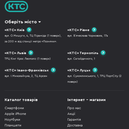
Оберіть місто
«КТС» Київ
«КТС» Рівне
вул. О.Мишуги, 4, ТЦ Піраміда (1 поверх),
вул. В`ячеслава Чорновола, 17а
за 200 м від станції метро «Позняки».
«КТС» Львів
«КТС» Тернопіль
ТРЦ Кінг Крос Леополіс (1 поверх)
вул. Сагайдачного, 1
«КТС» Івано-Франківськ
«КТС» Луцьк
вул. І.Миколайчука, 2, ТЦ Арсен
вул. Сухомлинського, 1, ТРЦ ПортCity (2
поверх)
Каталог товарів
Інтернет - магазин
Смартфони
Про нас
Apple iPhone
Акції
Ноутбуки
Гарантія
Планшети
Доставка