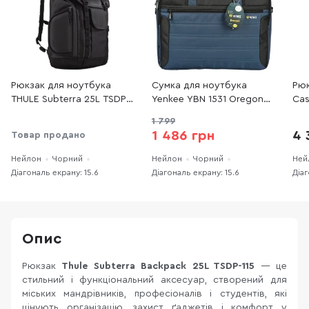
Рюкзак для ноутбука
Сумка для ноутбука
Рюк
THULE Subterra 25L TSDP-
Yenkee YBN 1531 Oregon
Cas
115 Dark Shadow (3205289)
Black (45011054)
Bac
1 799
Bla
1 486 грн
4 
Товар продано
Нейлон
Чорний
Нейлон
Чорний
Ней
Діагональ екрану: 15.6
Діагональ екрану: 15.6
Діаг
Опис
Рюкзак
Thule Subterra Backpack 25L TSDP-115
— це
стильний і функціональний аксесуар, створений для
міських мандрівників, професіоналів і студентів, які
цінують організацію, захист ґаджетів і комфорт у