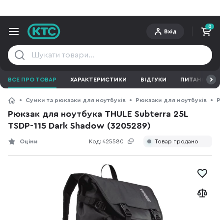
0
Вхід
ВСЕ ПРО ТОВАР
ХАРАКТЕРИСТИКИ
ВІДГУКИ
ПИТАННЯ ТА 
Сумки та рюкзаки для ноутбуків
Рюкзаки для ноутбуків
Р
Рюкзак для ноутбука THULE Subterra 25L
TSDP-115 Dark Shadow (3205289)
Оціни
Код:
425580
Товар продано