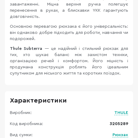
завантаженні. Міцна верхня ручка полегшує
перенесення в руках, а блискавки YKK гарантують
довговічність.
Основною перевагою рюкзака є його універсальність:
він однаково добре підходить для роботи, навчання чи
подорожей.
Thule Subterra
— це надійний і стильний рюкзак для
тих, хто шукає баланс між захистом техніки,
організацією речей і комфортом. Його міцність і
продумана конструкція роблять його ідеальним
супутником для міського життя та коротких поїздок.
Характеристики
Виробник:
THULE
Код виробника:
3205289
Вид сумки:
Рюкзак