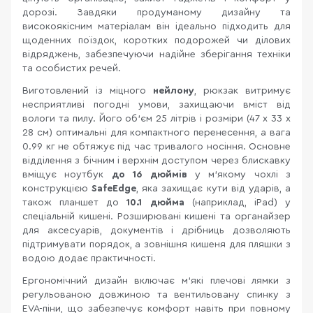
дорозі. Завдяки продуманому дизайну та
високоякісним матеріалам він ідеально підходить для
щоденних поїздок, коротких подорожей чи ділових
відряджень, забезпечуючи надійне зберігання техніки
та особистих речей.
Виготовлений із міцного
нейлону
, рюкзак витримує
несприятливі погодні умови, захищаючи вміст від
вологи та пилу. Його об’єм 25 літрів і розміри (47 x 33 x
28 см) оптимальні для компактного перенесення, а вага
0.99 кг не обтяжує під час тривалого носіння. Основне
відділення з бічним і верхнім доступом через блискавку
вміщує ноутбук
до 16 дюймів
у м’якому чохлі з
конструкцією
SafeEdge
, яка захищає кути від ударів, а
також планшет до
10.1 дюйма
(наприклад, iPad) у
спеціальній кишені. Розширювані кишені та органайзер
для аксесуарів, документів і дрібниць дозволяють
підтримувати порядок, а зовнішня кишеня для пляшки з
водою додає практичності.
Ергономічний дизайн включає м’які плечові лямки з
регульованою довжиною та вентильовану спинку з
EVA-піни, що забезпечує комфорт навіть при повному