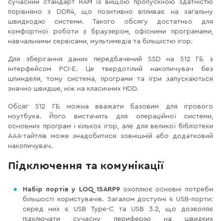
сучасний стандарт RAM із вищою пропускною здатністю
порівняно з DDR4, що позитивно впливає на загальну
швидкодію системи. Такого обсягу достатньо для
комфортної роботи з браузером, офісними програмами,
навчальними сервісами, мультимедіа та більшістю ігор.
Для зберігання даних передбачений SSD на 512 ГБ з
інтерфейсом PCI-E. Це твердотілий накопичувач без
шпинделя, тому система, програми та ігри запускаються
значно швидше, ніж на класичних HDD.
Обсяг 512 ГБ можна вважати базовим для ігрового
ноутбука. Його вистачить для операційної системи,
основних програм і кількох ігор, але для великої бібліотеки
AAA-тайтлів може знадобитися зовнішній або додатковий
накопичувач.
Підключення та комунікації
Набір портів у LOQ 15ARP9
охоплює основні потреби
більшості користувачів. Загалом доступні 4 USB-порти:
серед них є USB Type-C та USB 3.2, що дозволяє
підключати сучасну периферію на швидких