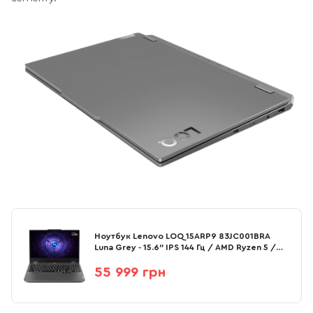
Ноутбук Lenovo LOQ 15ARP9 83JC001BRA
Luna Grey - 15.6" IPS 144 Гц / AMD Ryzen 5 /
7235HS / DDR5 16 ГБ / PCI-E SSD 512 ГБ /
GeForce RTX 3050
55 999 грн