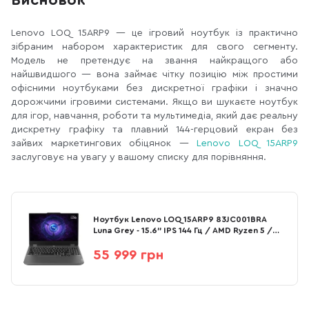
Висновок
Lenovo LOQ 15ARP9 — це ігровий ноутбук із практично
зібраним набором характеристик для свого сегменту.
Модель не претендує на звання найкращого або
найшвидшого — вона займає чітку позицію між простими
офісними ноутбуками без дискретної графіки і значно
дорожчими ігровими системами. Якщо ви шукаєте ноутбук
для ігор, навчання, роботи та мультимедіа, який дає реальну
дискретну графіку та плавний 144-герцовий екран без
зайвих маркетингових обіцянок —
Lenovo LOQ 15ARP9
заслуговує на увагу у вашому списку для порівняння.
Ноутбук Lenovo LOQ 15ARP9 83JC001BRA
Luna Grey - 15.6" IPS 144 Гц / AMD Ryzen 5 /
7235HS / DDR5 16 ГБ / PCI-E SSD 512 ГБ /
GeForce RTX 3050
55 999 грн