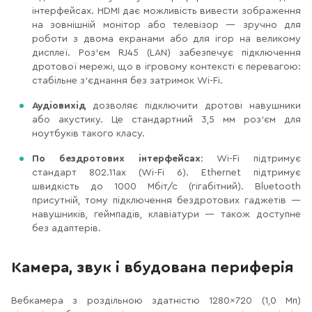
інтерфейсах. HDMI дає можливість вивести зображення
на зовнішній монітор або телевізор — зручно для
роботи з двома екранами або для ігор на великому
дисплеї. Роз'єм RJ45 (LAN) забезпечує підключення
дротової мережі, що в ігровому контексті є перевагою:
стабільне з'єднання без затримок Wi-Fi.
Аудіовихід
дозволяє підключити дротові навушники
або акустику. Це стандартний 3,5 мм роз'єм для
ноутбуків такого класу.
По бездротових інтерфейсах
: Wi-Fi підтримує
стандарт 802.11ax (Wi-Fi 6). Ethernet підтримує
швидкість до 1000 Мбіт/с (гігабітний). Bluetooth
присутній, тому підключення бездротових гаджетів —
навушників, геймпадів, клавіатури — також доступне
без адаптерів.
Камера, звук і вбудована периферія
Вебкамера з роздільною здатністю 1280×720 (1,0 Мп)