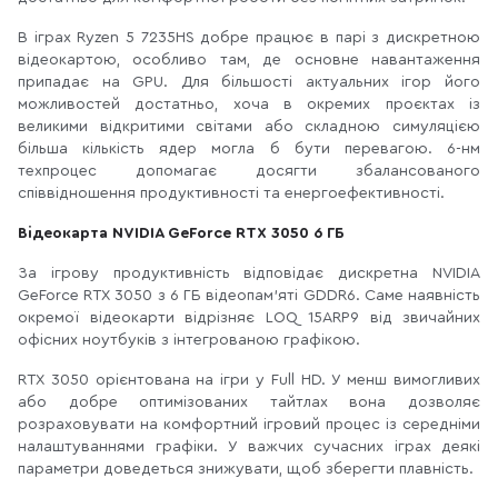
В іграх Ryzen 5 7235HS добре працює в парі з дискретною
відеокартою, особливо там, де основне навантаження
припадає на GPU. Для більшості актуальних ігор його
можливостей достатньо, хоча в окремих проєктах із
великими відкритими світами або складною симуляцією
більша кількість ядер могла б бути перевагою. 6-нм
техпроцес допомагає досягти збалансованого
співвідношення продуктивності та енергоефективності.
Відеокарта NVIDIA GeForce RTX 3050 6 ГБ
За ігрову продуктивність відповідає дискретна NVIDIA
GeForce RTX 3050 з 6 ГБ відеопам’яті GDDR6. Саме наявність
окремої відеокарти відрізняє LOQ 15ARP9 від звичайних
офісних ноутбуків з інтегрованою графікою.
RTX 3050 орієнтована на ігри у Full HD. У менш вимогливих
або добре оптимізованих тайтлах вона дозволяє
розраховувати на комфортний ігровий процес із середніми
налаштуваннями графіки. У важчих сучасних іграх деякі
параметри доведеться знижувати, щоб зберегти плавність.