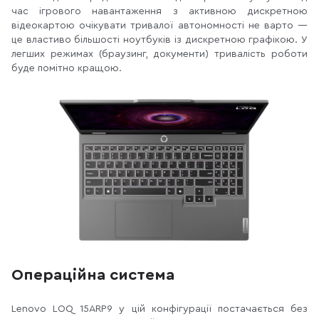
час ігрового навантаження з активною дискретною
відеокартою очікувати тривалої автономності не варто —
це властиво більшості ноутбуків із дискретною графікою. У
легших режимах (браузинг, документи) тривалість роботи
буде помітно кращою.
Операційна система
Lenovo LOQ 15ARP9 у цій конфігурації постачається без