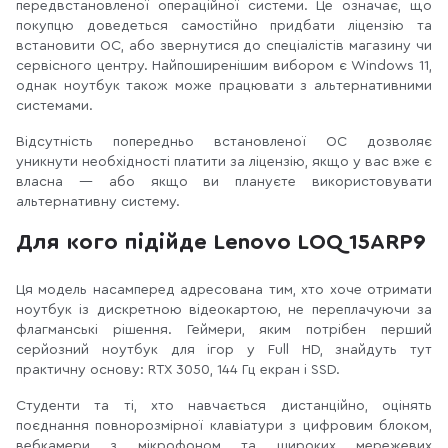
передвстановленої операційної системи. Це означає, що
покупцю доведеться самостійно придбати ліцензію та
встановити ОС, або звернутися до спеціалістів магазину чи
сервісного центру. Найпоширенішим вибором є Windows 11,
однак ноутбук також може працювати з альтернативними
системами.
Відсутність попередньо встановленої ОС дозволяє
уникнути необхідності платити за ліцензію, якщо у вас вже є
власна — або якщо ви плануєте використовувати
альтернативну систему.
Для кого підійде Lenovo LOQ 15ARP9
Ця модель насамперед адресована тим, хто хоче отримати
ноутбук із дискретною відеокартою, не переплачуючи за
флагманські рішення. Геймери, яким потрібен перший
серйозний ноутбук для ігор у Full HD, знайдуть тут
практичну основу: RTX 3050, 144 Гц екран і SSD.
Студенти та ті, хто навчається дистанційно, оцінять
поєднання повнорозмірної клавіатури з цифровим блоком,
вебкамери з мікрофоном та широких мережевих