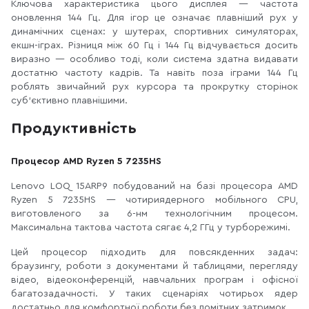
Ключова характеристика цього дисплея — частота
оновлення 144 Гц. Для ігор це означає плавніший рух у
динамічних сценах: у шутерах, спортивних симуляторах,
екшн-іграх. Різниця між 60 Гц і 144 Гц відчувається досить
виразно — особливо тоді, коли система здатна видавати
достатню частоту кадрів. Та навіть поза іграми 144 Гц
роблять звичайний рух курсора та прокрутку сторінок
суб'єктивно плавнішими.
Продуктивність
Процесор AMD Ryzen 5 7235HS
Lenovo LOQ 15ARP9 побудований на базі процесора AMD
Ryzen 5 7235HS — чотириядерного мобільного CPU,
виготовленого за 6-нм технологічним процесом.
Максимальна тактова частота сягає 4,2 ГГц у турборежимі.
Цей процесор підходить для повсякденних задач:
браузингу, роботи з документами й таблицями, перегляду
відео, відеоконференцій, навчальних програм і офісної
багатозадачності. У таких сценаріях чотирьох ядер
достатньо для комфортної роботи без помітних затримок.