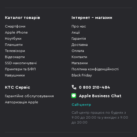
Каталог товарів
Інтернет - магазин
Смартфони
Про нас
Apple iPhone
Акції
Ноутбуки
Гарантія
Планшети
Доставка
Телевізори
Оплата
Відеокарти
Контакти
SSD-накопичувачі
Магазини
Принтери та БФП
Політика конфіденційності
Навушники
Black Friday
КТС Сервіс
0 800 210-484
Apple Business Chat
Гарантійне обслуговування
Авторизація Apple
Call-центр
Call-центр працює по буднях з
9:00 до 20:00 та у вихідні з 9:00
до 20:00