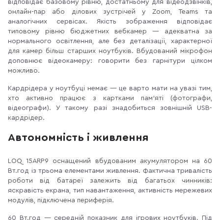
відповідає базовому рівню, достатньому для відеодзвінків,
онлайн-пар або ділових зустрічей у Zoom, Teams та
аналогічних сервісах. Якість зображення відповідає
типовому рівню бюджетних вебкамер — адекватна за
нормального освітлення, але без деталізації, характерної
для камер більш старших ноутбуків. Вбудований мікрофон
доповнює відеокамеру: говорити без гарнітури цілком
можливо.
Кардрідера у ноутбуці немає — це варто мати на увазі тим,
хто активно працює з картками пам'яті (фотографи,
відеографи). У такому разі знадобиться зовнішній USB-
кардрідер.
Автономність і живлення
LOQ 15ARP9 оснащений вбудованим акумулятором на 60
Вт.год із трьома елементами живлення. Фактична тривалість
роботи від батареї залежить від багатьох чинників:
яскравість екрана, тип навантаження, активність мережевих
модулів, підключена периферія.
60 Вт.год — середній показник для ігрових ноутбуків. Під