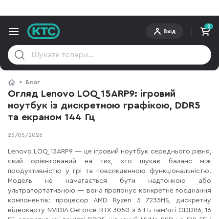
0
Вхід
Блог
Огляд Lenovo LOQ 15ARP9: ігровий
ноутбук із дискретною графікою, DDR5
та екраном 144 Гц
25/05/2026
Lenovo LOQ 15ARP9 — це ігровий ноутбук середнього рівня,
який орієнтований на тих, хто шукає баланс між
продуктивністю у грі та повсякденною функціональністю.
Модель не намагається бути надтонкою або
ультрапортативною — вона пропонує конкретне поєднання
компонентів: процесор AMD Ryzen 5 7235HS, дискретну
відеокарту NVIDIA GeForce RTX 3050 з 6 ГБ пам'яті GDDR6, 16