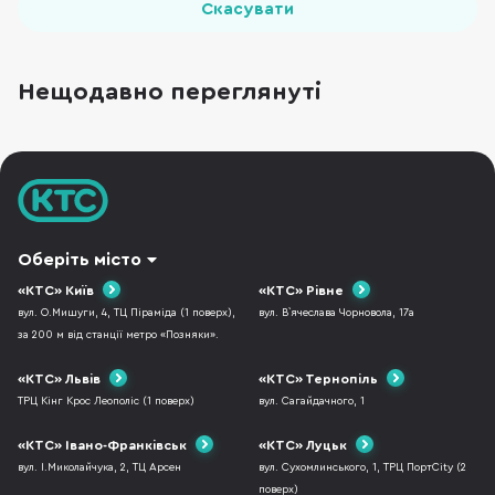
Скасувати
Нещодавно переглянуті
Оберіть місто
«КТС» Київ
«КТС» Рівне
вул. О.Мишуги, 4, ТЦ Піраміда (1 поверх),
вул. В`ячеслава Чорновола, 17а
за 200 м від станції метро «Позняки».
«КТС» Львів
«КТС» Тернопіль
ТРЦ Кінг Крос Леополіс (1 поверх)
вул. Сагайдачного, 1
«КТС» Івано-Франківськ
«КТС» Луцьк
вул. І.Миколайчука, 2, ТЦ Арсен
вул. Сухомлинського, 1, ТРЦ ПортCity (2
поверх)