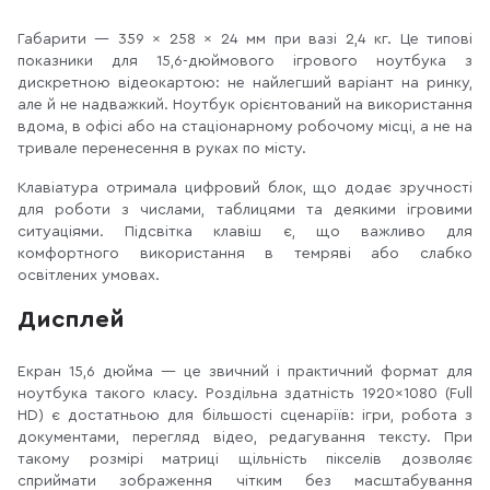
Габарити — 359 × 258 × 24 мм при вазі 2,4 кг. Це типові
показники для 15,6-дюймового ігрового ноутбука з
дискретною відеокартою: не найлегший варіант на ринку,
але й не надважкий. Ноутбук орієнтований на використання
вдома, в офісі або на стаціонарному робочому місці, а не на
тривале перенесення в руках по місту.
Клавіатура отримала цифровий блок, що додає зручності
для роботи з числами, таблицями та деякими ігровими
ситуаціями. Підсвітка клавіш є, що важливо для
комфортного використання в темряві або слабко
освітлених умовах.
Дисплей
Екран 15,6 дюйма — це звичний і практичний формат для
ноутбука такого класу. Роздільна здатність 1920×1080 (Full
HD) є достатньою для більшості сценаріїв: ігри, робота з
документами, перегляд відео, редагування тексту. При
такому розмірі матриці щільність пікселів дозволяє
сприймати зображення чітким без масштабування