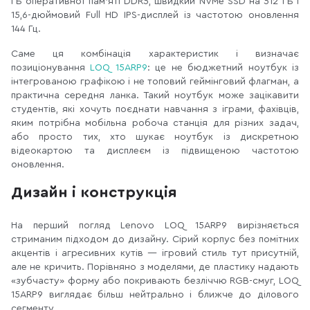
ГБ оперативної пам'яті DDR5, швидкий NVMe SSD на 512 ГБ і
15,6-дюймовий Full HD IPS-дисплей із частотою оновлення
144 Гц.
Саме ця комбінація характеристик і визначає
позиціонування
LOQ 15ARP9
: це не бюджетний ноутбук із
інтегрованою графікою і не топовий геймінговий флагман, а
практична середня ланка. Такий ноутбук може зацікавити
студентів, які хочуть поєднати навчання з іграми, фахівців,
яким потрібна мобільна робоча станція для різних задач,
або просто тих, хто шукає ноутбук із дискретною
відеокартою та дисплеєм із підвищеною частотою
оновлення.
Дизайн і конструкція
На перший погляд Lenovo LOQ 15ARP9 вирізняється
стриманим підходом до дизайну. Сірий корпус без помітних
акцентів і агресивних кутів — ігровий стиль тут присутній,
але не кричить. Порівняно з моделями, де пластику надають
«зубчасту» форму або покривають безліччю RGB-смуг, LOQ
15ARP9 виглядає більш нейтрально і ближче до ділового
сегменту.