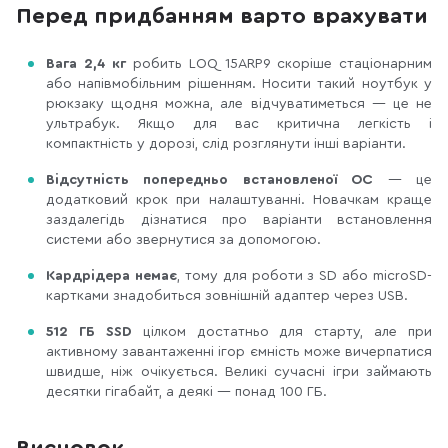
Перед придбанням варто врахувати
Вага 2,4 кг
робить LOQ 15ARP9 скоріше стаціонарним
або напівмобільним рішенням. Носити такий ноутбук у
рюкзаку щодня можна, але відчуватиметься — це не
ультрабук. Якщо для вас критична легкість і
компактність у дорозі, слід розглянути інші варіанти.
Відсутність попередньо встановленої ОС
— це
додатковий крок при налаштуванні. Новачкам краще
заздалегідь дізнатися про варіанти встановлення
системи або звернутися за допомогою.
Кардрідера немає
, тому для роботи з SD або microSD-
картками знадобиться зовнішній адаптер через USB.
512 ГБ SSD
цілком достатньо для старту, але при
активному завантаженні ігор ємність може вичерпатися
швидше, ніж очікується. Великі сучасні ігри займають
десятки гігабайт, а деякі — понад 100 ГБ.