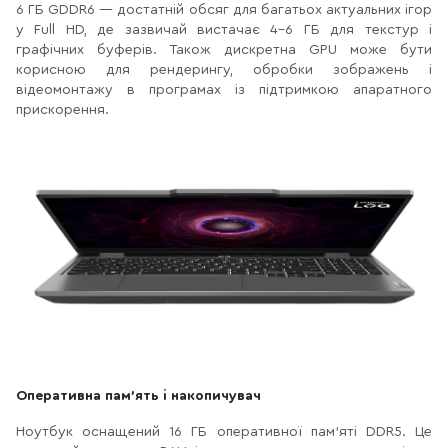
6 ГБ GDDR6 — достатній обсяг для багатьох актуальних ігор
у Full HD, де зазвичай вистачає 4–6 ГБ для текстур і
графічних буферів. Також дискретна GPU може бути
корисною для рендерингу, обробки зображень і
відеомонтажу в програмах із підтримкою апаратного
прискорення.
Оперативна пам’ять і накопичувач
Ноутбук оснащений 16 ГБ оперативної пам’яті DDR5. Це