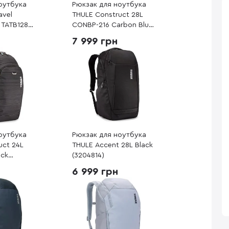
оутбука
Рюкзак для ноутбука
avel
THULE Construct 28L
 TATB128
CONBP-216 Carbon Blue
205018)
(3204170)
7 999 грн
оутбука
Рюкзак для ноутбука
uct 24L
THULE Accent 28L Black
ack
(3204814)
6 999 грн