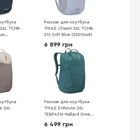
оутбука
Рюкзак для ноутбука
26L TCHB-
THULE Chasm 26L TCHB-
lue
215 Soft Blue (3205448)
6 899 грн
оутбука
Рюкзак для ноутбука
e 26L
THULE EnRoute 26L
TEBP4316 Mallard Green
er
(3204847)
6 499 грн