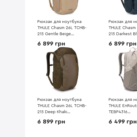
Рюкзак для ноутбука
Рюкзак для н
THULE Chasm 26L TCHB-
THULE Chasm 
215 Gentle Beige
215 Darkest B
(3205449)
(3205583)
6 899 грн
6 899 грн
Рюкзак для ноутбука
Рюкзак для н
THULE Chasm 26L TCHB-
THULE EnRout
215 Deep Khaki
TEBP4316
(3205223)
Pelican/Vetiv
6 899 грн
6 499 грн
(3204848)