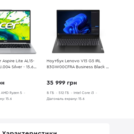
 Aspire Lite AL15-
Ноутбук Lenovo V15 G5 IRL
004 Silver - 15.6"
83GW00CFRA Business Black -
AMD Ryzen 5 /
15.6" IPS 60 Гц / Intel Core i3 /
 8 ГБ / PCI-E SSD
i3-1315U / DDR5 8 ГБ / PCI-E
рн
35 999 грн
eon Graphics
SSD 512 ГБ / Intel UHD
Graphics
AMD Ryzen 5
8 ГБ
512 ГБ
Intel Core i3
у: 15.6
Діагональ екрану: 15.6
Характеристики