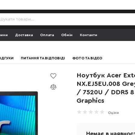
зини
Доставка
Оплата
Обмін
Контакти
ІДГУКИ
ПИТАННЯ ТА ВІДПОВІДІ
ФОТО ТА ВІДЕО
Ноутбук Acer Ext
NX.EJ5EU.008 Grey
/ 7520U / DDR5 8 
Graphics
Оціни
Немає в наявнос