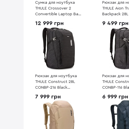
Сумка для ноутбука
Рюкзак для н
THULE Crossover 2
THULE Aion Tr
Convertible Laptop Bag
Backpack 28L
C2CB-116 Black
Dark Slate (3
12 999 грн
9 499 грн
(3205262)
Рюкзак для ноутбука
Рюкзак для н
THULE Construct 28L
THULE Constr
CONBP-216 Black
CONBP-116 Bl
(3204169)
(3204167)
7 999 грн
6 999 грн