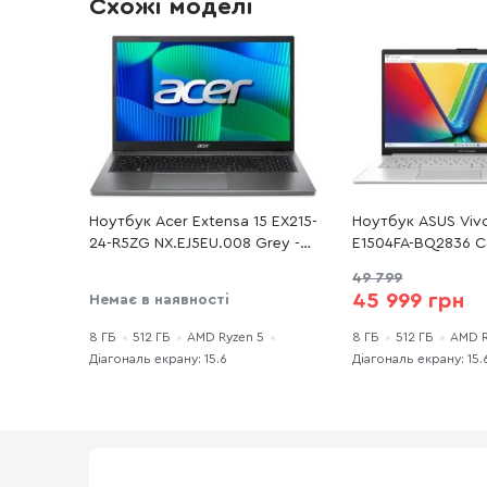
Схожі моделі
Ноутбук Acer Extensa 15 EX215-
Ноутбук ASUS Viv
24-R5ZG NX.EJ5EU.008 Grey -
E1504FA-BQ2836 Coo
15.6" IPS 60 Гц / AMD Ryzen 5 /
15.6" IPS 60 Гц / 
49 799
7520U / DDR5 8 ГБ / PCI-E SSD
40 / DDR5 8 ГБ / 
45 999 грн
Немає в наявності
512 ГБ / Radeon Graphics
ГБ / Radeon 610M
8 ГБ
512 ГБ
AMD Ryzen 5
8 ГБ
512 ГБ
AMD R
Діагональ екрану: 15.6
Діагональ екрану: 15.