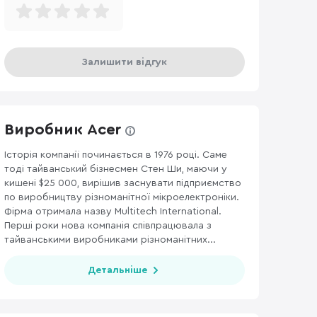
Залишити відгук
Виробник Acer
Історія компанії починається в 1976 році. Саме
тоді тайванський бізнесмен Стен Ши, маючи у
ДЖОЙСТИКИ, РУЛІ ТА ГЕЙМПАДИ
107
WI-FI РОУТЕРИ
167
МЕРЕ
кишені $25 000, вирішив заснувати підприємство
по виробництву різноманітної мікроелектроніки.
Фірма отримала назву Multitech International.
Перші роки нова компанія співпрацювала з
тайванськими виробниками різноманітних...
Детальніше