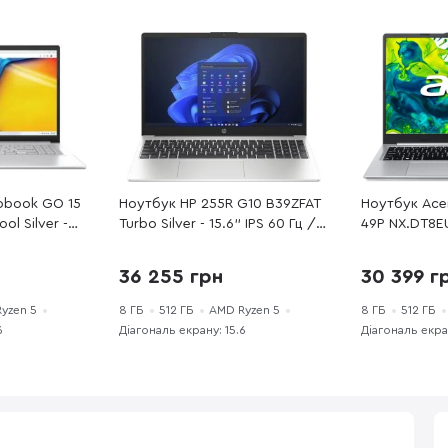
obook GO 15
Ноутбук HP 255R G10 B39ZFAT
Ноутбук Acer
l Silver -
Turbo Silver - 15.6" IPS 60 Гц /
49P NX.DT8EU.
AMD Ryzen 5 /
AMD Ryzen 5 / 7535U / DDR5 8
IPS 60 Гц / 
PCI-E SSD 512
ГБ / PCI-E SSD 512 ГБ / Radeon
7430U / DDR4
36 255 грн
30 399 г
Graphics
512 ГБ / Rad
yzen 5
8 ГБ
512 ГБ
AMD Ryzen 5
8 ГБ
512 ГБ
6
Діагональ екрану: 15.6
Діагональ екран