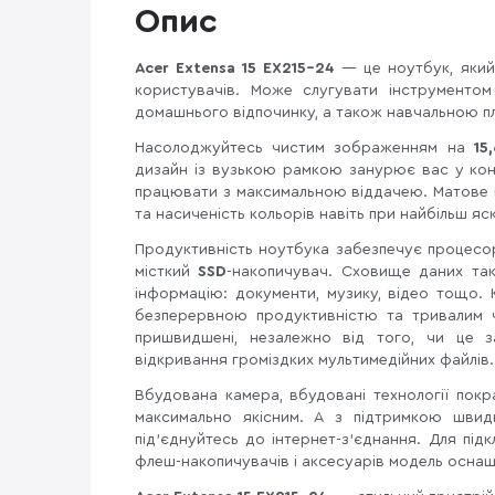
Опис
Acer Extensa 15 EX215-24
— це ноутбук, який
користувачів. Може слугувати інструменто
домашнього відпочинку, а також навчальною п
Насолоджуйтесь чистим зображенням на
15
дизайн із вузькою рамкою занурює вас у конт
працювати з максимальною віддачею. Матове 
та насиченість кольорів навіть при найбільш яс
Продуктивність ноутбука забезпечує процес
місткий
SSD
-накопичувач. Сховище даних так
інформацію: документи, музику, відео тощо.
безперервною продуктивністю та тривалим 
пришвидшені, незалежно від того, чи це з
відкривання громіздких мультимедійних файлів.
Вбудована камера, вбудовані технології пок
максимально якісним. А з підтримкою шви
під'єднуйтесь до інтернет-з'єднання. Для під
флеш-накопичувачів і аксесуарів модель осна