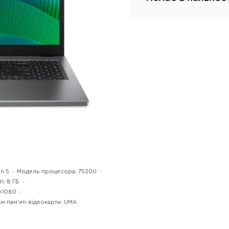
n 5
Модель процесора: 7520U
і: 8 ГБ
0×1080
м пам’яті відеокарти: UMA