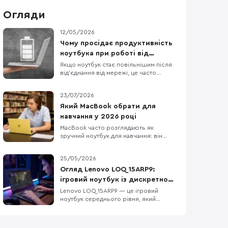
Огляди
12/05/2026
Чому просідає продуктивність
ноутбука при роботі від
батареї?
Якщо ноутбук стає повільнішим після
від’єднання від мережі, це часто
нормально, а не ознака поломки. У
Windows режими живлення можна
23/07/2026
задавати окремо для роботи від
мережі й від батареї, а виробники
Який MacBook обрати для
ноутбуків нерідко додають власні
навчання у 2026 році
профілі, які спеціально зменшують
MacBook часто розглядають як
енергоспоживання поза розеткою. О
зручний ноутбук для навчання: він
легкий, довго працює без розетки та
добре взаємодіє з iPhone та iPad. Але
25/05/2026
вдалий вибір визначає не логотип на
кришці, а те, чи запускає він усі
Огляд Lenovo LOQ 15ARP9:
потрібні програми і чи вистачить його
ігровий ноутбук із дискретною
ресурсів на кілька років. Для
графікою, DDR5 та екраном 144
Lenovo LOQ 15ARP9 — це ігровий
презентацій, рефератів,
ноутбук середнього рівня, який
Гц
орієнтований на тих, хто шукає баланс
між продуктивністю у грі та
повсякденною функціональністю.