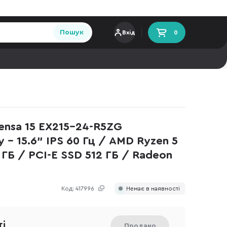
Пошук
Вхід
0
ensa 15 EX215-24-R5ZG
 - 15.6" IPS 60 Гц / AMD Ryzen 5
ГБ / PCI-E SSD 512 ГБ / Radeon
Код:
417996
Немає в наявності
ті
Продано