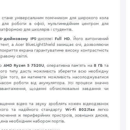
 стане універсальним помічником для широкого кола
м для роботи в офісі, мультимедійним центром для
латформою для школярів і студентів.
,6-дюймовому IPS
-дисплеї
Full HD
. Його витончений
ент, а Acer BlueLightShield захищає очі, дозволяючи
покриття екрана гарантуватиме високу контрастність
кравому світлі.
ор
AMD Ryzen 5 7520U
, оперативна пам'ять на
8 ГБ
та
ого типу дасть можливість зберегти всю необхідну
 Крім того, ви матимете можливість насолоджуватися
часом роботи від акумулятора. Усі процеси значно
авантаження, щоденні обчислювальні завдання чи
ращення відео та звуку зроблять кожен відеодзвінок
дкого та надійного стандарту
Wi-Fi 802.11ax
легко
ключення ж периферійних пристроїв, зовнішніх дисків,
щена необхідним набором портів.