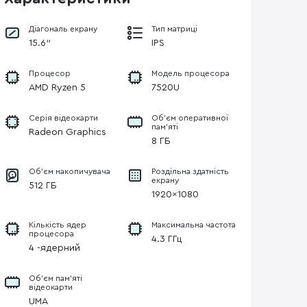
Діагональ екрану
Тип матриці
15.6"
IPS
Процесор
Модель процесора
AMD Ryzen 5
7520U
Серія відеокарти
Об’єм оперативної
пам’яті
Radeon Graphics
8 ГБ
Об'єм накопичувача
Роздільна здатність
екрану
512 ГБ
1920×1080
Кількість ядер
Максимальна частота
процесора
4.3 ГГц
4 -ядерний
Об’єм пам’яті
відеокарти
UMA