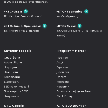
за 200 м від станції метро «Позняки».
«КТС» Львів
«КТС» Тернопіль
ТРЦ Кінг Крос Леополіс (1 поверх)
вул. Сагайдачного, 1
«КТС» Івано-Франківськ
«КТС» Луцьк
вул. І.Миколайчука, 2, ТЦ Арсен
вул. Сухомлинського, 1, ТРЦ ПортCity (2
поверх)
Каталог товарів
Інтернет - магазин
Смартфони
Про нас
Apple iPhone
Акції
Ноутбуки
Гарантія
Планшети
Доставка
Телевізори
Оплата
Відеокарти
Контакти
SSD-накопичувачі
Магазини
Принтери та БФП
Політика конфіденційності
Навушники
Black Friday
КТС Сервіс
0 800 210-484