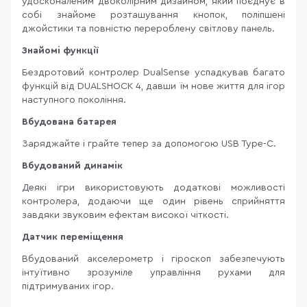
удосконаленим двоколірним дизайном, який поєднує в
собі знайоме розташування кнопок, поліпшені
джойстики та повністю перероблену світлову панель.
Знайомі функції
Бездротовий контролер DualSense успадкував багато
функцій від DUALSHOCK 4, давши їм нове життя для ігор
наступного покоління.
Вбудована батарея
Заряджайте і грайте тепер за допомогою USB Type-C.
Вбудований динамік
Деякі ігри використовують додаткові можливості
контролера, додаючи ще один рівень сприйняття
завдяки звуковим ефектам високої чіткості.
Датчик переміщення
Вбудований акселерометр і гіроскоп забезпечують
інтуїтивно зрозуміле управління рухами для
підтримуваних ігор.