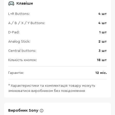
Клавіши
L+R Buttons:
4 шт
A / B / X / Y Buttons:
4 шт
D-Pad:
1 шт
Analog Stick:
2 шт
Central buttons:
3 шт
Кількість кнопок:
18 шт
Гарантія:
12 міс.
* Характеристики та комплектація товару можуть
змінюватися виробником без повідомлення
Виробник Sony