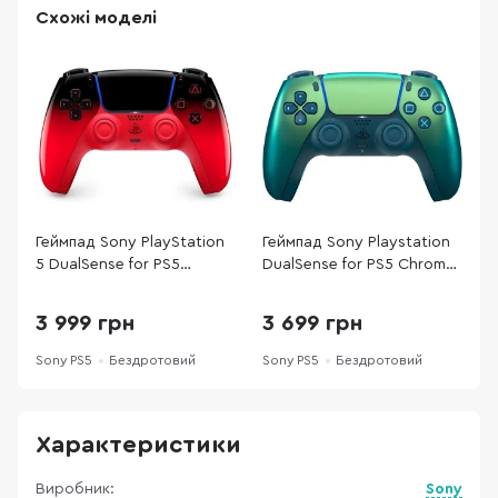
Схожі моделі
Геймпад Sony PlayStation
Геймпад Sony Playstation
Г
5 DualSense for PS5
DualSense for PS5 Chrome
D
Techno Red (1000048516)
Teal (1000044474)
I
3 999 грн
3 699 грн
Sony PS5
Бездротовий
Sony PS5
Бездротовий
S
Характеристики
Виробник:
Sony