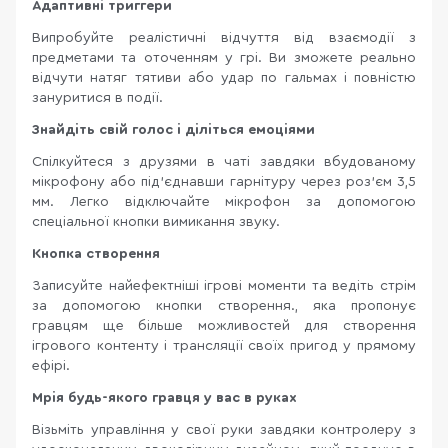
Адаптивні триггери
Випробуйте реалістичні відчуття від взаємодії з
предметами та оточенням у грі. Ви зможете реально
відчути натяг тятиви або удар по гальмах і повністю
зануритися в події.
Знайдіть свій голос і діліться емоціями
Спілкуйтеся з друзями в чаті завдяки вбудованому
мікрофону або під'єднавши гарнітуру через роз'єм 3,5
мм. Легко відключайте мікрофон за допомогою
спеціальної кнопки вимикання звуку.
Кнопка створення
Записуйте найефектніші ігрові моменти та ведіть стрім
за допомогою кнопки створення., яка пропонує
гравцям ще більше можливостей для створення
ігрового контенту і трансляції своїх пригод у прямому
ефірі.
Мрія будь-якого гравця у вас в руках
Візьміть управління у свої руки завдяки контролеру з