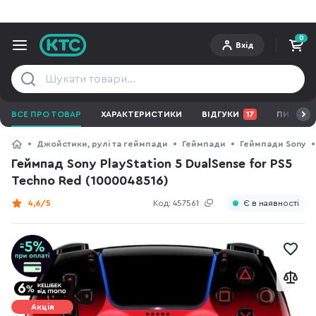
0
Вхід
ВСЕ ПРО ТОВАР
ХАРАКТЕРИСТИКИ
ВІДГУКИ
17
ПИТАННЯ
Джойстики, рулі та геймпади
Геймпади
Геймпади Sony
Геймпад Sony PlayStation 5 DualSense for PS5
Techno Red (1000048516)
4,6/5
Код:
457561
Є в наявності
Акція