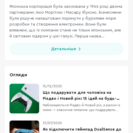
Японська корпорація була заснована у 1946 році двома
партнерами: Акіо Морітою і Масару Ібукою. Бізнесмени
були рішуче налаштовані поринути у бурхливе море
розробки та створення електроніки. Вони були
впевнені, що їх компанія стане не тільки японським, але
й світовим лідером у цієї галузі. Перша назва...
Детальніше
Огляди
15/12/2025
Що подарувати для чоловіка на
Різдво і Новий рік: 15 ідей на будь-
який бюджет
Наближаються Різдво й Новий рік, а разом із
ними — класичне питання: що подарувати
чоловіку, щоб це було і “вау”, і справді
корисно. У цій підбірці ми зібрали 15 техно-
31/07/2025
ідей під різні сценарії життя: для геймера,
офісного працівника, спортсмена, меломана
Як підключити геймпад DualSense до