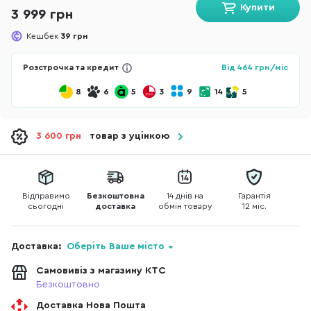
Купити
3 999 грн
Кешбек
39 грн
Розстрочка та кредит
Від
464
грн/міс
8
6
5
3
9
14
5
3 600 грн
товар з уцінкою
Відправимо
Безкоштовна
14 днів на
Гарантія
сьогодні
доставка
обмін товару
12 міс.
Доставка:
Оберіть Ваше місто
Самовивіз з магазину КТС
Безкоштовно
Доставка Нова Пошта