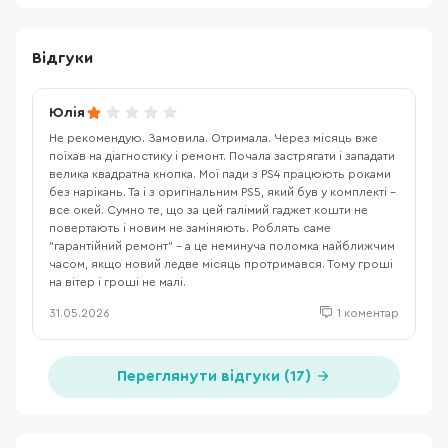
Відгуки
Юлія
Не рекомендую. Замовила. Отримала. Через місяць вже
поїхав на діагностику і ремонт. Почала застрягати і западати
велика квадратна кнопка. Мої пади з PS4 працюють роками
без нарікань. Та і з оригінальним PS5, який був у комплекті -
все окей. Сумно те, що за цей галімий гаджет кошти не
повертають і новим не заміняють. Роблять саме
"гарантійний ремонт" - а це неминуча поломка найближчим
часом, якщо новий ледве місяць протримався. Тому гроші
на вітер і гроші не малі.
31.05.2026
1 коментар
Переглянути відгуки (17)